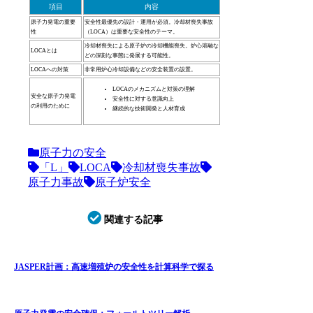
項目
内容
原子力発電の重要
安全性最優先の設計・運用が必須。冷却材喪失事故
性
（LOCA）は重要な安全性のテーマ。
冷却材喪失による原子炉の冷却機能喪失。炉心溶融な
LOCAとは
どの深刻な事態に発展する可能性。
LOCAへの対策
非常用炉心冷却設備などの安全装置の設置。
LOCAのメカニズムと対策の理解
安全な原子力発電
安全性に対する意識向上
の利用のために
継続的な技術開発と人材育成
原子力の安全
「L」
LOCA
冷却材喪失事故
原子力事故
原子炉安全
関連する記事
JASPER計画：高速増殖炉の安全性を計算科学で探る