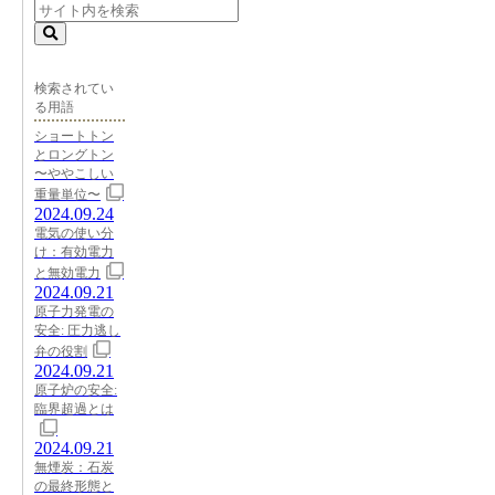
検索されてい
る用語
ショートトン
とロングトン
〜ややこしい
重量単位〜
2024.09.24
電気の使い分
け：有効電力
と無効電力
2024.09.21
原子力発電の
安全: 圧力逃し
弁の役割
2024.09.21
原子炉の安全:
臨界超過とは
2024.09.21
無煙炭：石炭
の最終形態と