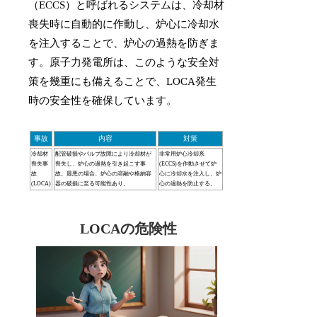
（ECCS）と呼ばれるシステムは、冷却材
喪失時に自動的に作動し、炉心に冷却水
を注入することで、炉心の過熱を防ぎま
す。原子力発電所は、このような安全対
策を幾重にも備えることで、LOCA発生
時の安全性を確保しています。
事故
内容
対策
冷却材
配管破損やバルブ故障により冷却材が
非常用炉心冷却系
喪失事
喪失し、炉心の過熱を引き起こす事
(ECCS)を作動させて炉
故
故。最悪の場合、炉心の溶融や格納容
心に冷却水を注入し、炉
(LOCA)
器の破損に至る可能性あり。
心の過熱を防止する。
LOCAの危険性