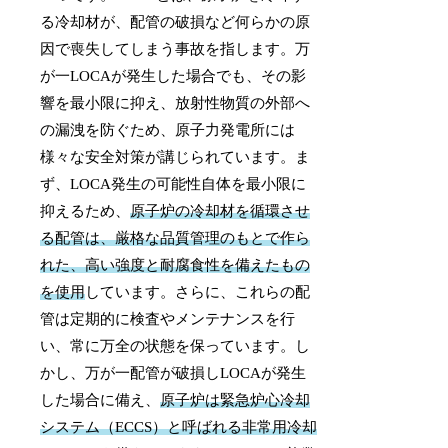
る冷却材が、配管の破損など何らかの原
因で喪失してしまう事故を指します。万
が一LOCAが発生した場合でも、その影
響を最小限に抑え、放射性物質の外部へ
の漏洩を防ぐため、原子力発電所には
様々な安全対策が講じられています。ま
ず、LOCA発生の可能性自体を最小限に
抑えるため、
原子炉の冷却材を循環させ
る配管は、厳格な品質管理のもとで作ら
れた、高い強度と耐腐食性を備えたもの
を使用
しています。さらに、これらの配
管は定期的に検査やメンテナンスを行
い、常に万全の状態を保っています。し
かし、万が一配管が破損しLOCAが発生
した場合に備え、
原子炉は緊急炉心冷却
システム（ECCS）と呼ばれる非常用冷却