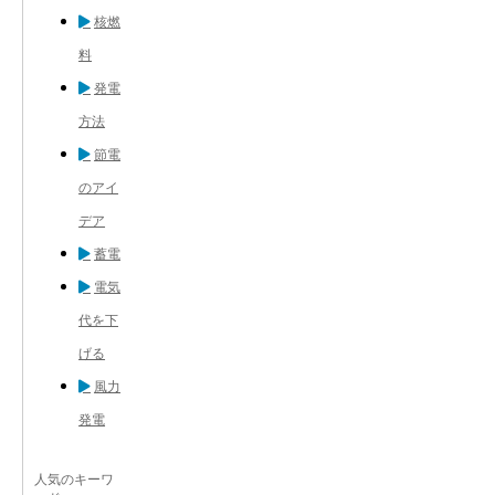
核燃
料
発電
方法
節電
のアイ
デア
蓄電
電気
代を下
げる
風力
発電
人気のキーワ