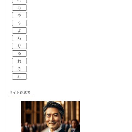
も
や
ゆ
よ
ら
り
る
れ
ろ
わ
サイト作成者