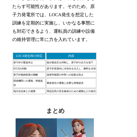
たらす可能性があります。そのため、原
子力発電所では、LOCA発生を想定した
訓練を定期的に実施し、いかなる事態に
も対応できるよう、運転員の訓練や設備
の維持管理に常に力を入れています。
LOCA発生時の対応
内容
原子炉の緊急停止
核分裂反応を抑制し、原子炉の出力を低下
ECCSの作動
原子炉容器内に冷却水を注入し、燃料を冷却
原子炉格納容器の隔離
放射性物質の外部への拡散を防止
関係機関への通報・情報提
事故発生の通報と必要な情報提供
供
地方自治体との連携
周辺住民の安全確保のための避難などの指示
まとめ