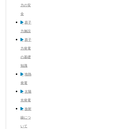
力の安
全
原子
力施設
原子
力発電
の基礎
知識
地熱
発電
太陽
光発電
放射
線につ
いて