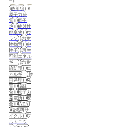
ード
放射線
原子力発
電
原子
炉
放射性
廃棄物
ウ
ラン
放射
性物質
中
性子
再生
可能エネル
ギー
放射
線防護
エ
ネルギー
再処理
発
電
核融
合
原子力
発電所
安
全
IAEA
核燃料サ
イクル
プ
ルトニウ