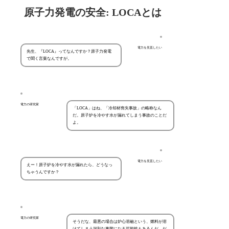
原子力発電の安全: LOCAとは
電力を見直したい
先生、『LOCA』ってなんですか？原子力発電
で聞く言葉なんですが。
電力の研究家
「LOCA」はね、「冷却材喪失事故」の略称なん
だ。原子炉を冷やす水が漏れてしまう事故のことだ
よ。
電力を見直したい
えー！原子炉を冷やす水が漏れたら、どうなっ
ちゃうんですか？
電力の研究家
そうだな、最悪の場合は炉心溶融という、燃料が溶
けてしまう深刻な事態になる可能性もあるんだ。だ