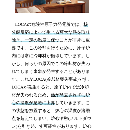
– LOCAの危険性原子力発電所では、
核
分裂反応によって生じる莫大な熱を取り
除き、一定の温度に保つ
ことが非常に重
要です。この冷却を行うために、原子炉
内には常に冷却材が循環しています。し
かし、何らかの原因でこの冷却材が失わ
れてしまう事象が発生することがありま
す。これがLOCA(冷却材喪失事故)です。
LOCAが発生すると、原子炉内では冷却
材が失われるため、
熱が除去されずに炉
心の温度が急激に上昇
していきます。こ
の状態を放置すると、炉心の温度が溶融
点を超えてしまい、炉心溶融(メルトダウ
ン)を引き起こす可能性があります。炉心