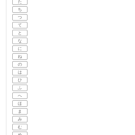
た
ち
つ
て
と
な
に
ね
の
は
ひ
ふ
へ
ほ
ま
み
む
め