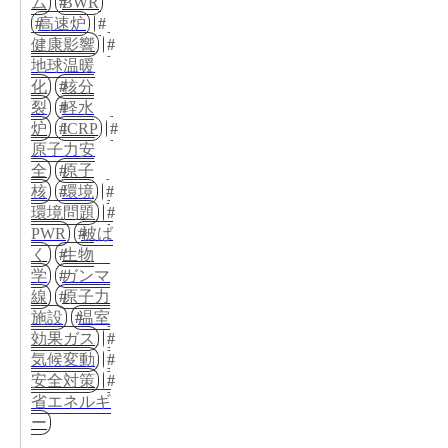
ム
BWR
高速炉
健康影響
地球温暖
化
核分
裂
軽水
炉
ICRP
原子力安
全
原子
核
環境
環境問題
PWR
被ば
く
生物
学
ガンマ
線
原子力
施設
温室
効果ガス
気候変動
安全対策
省エネルギ
ー