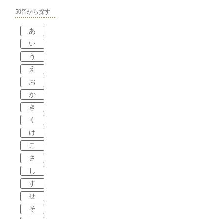
50音から探す
あ
い
う
え
お
か
き
く
け
こ
さ
し
す
せ
そ