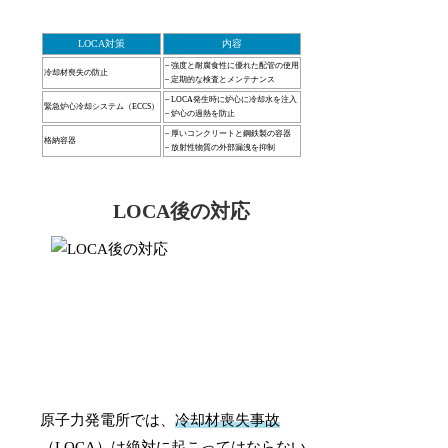
LOCA対策
内容
– 強度と耐腐食性に優れた配管の使用
冷却材喪失の防止
– 定期的な検査とメンテナンス
– LOCA発生時に炉心に冷却水を注入
緊急炉心冷却システム（ECCS）
– 炉心の過熱を防止
– 厚いコンクリートと鋼鉄製の容器
格納容器
– 放射性物質の外部漏洩を抑制
LOCA後の対応
原子力発電所では、
冷却材喪失事故
（LOCA）
は絶対に起こってはならない