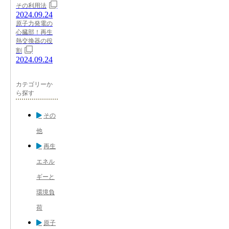
その利用法
2024.09.24
原子力発電の
心臓部！再生
熱交換器の役
割
2024.09.24
カテゴリーか
ら探す
その
他
再生
エネル
ギーと
環境負
荷
原子