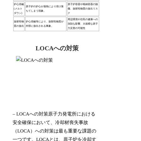
炉心溶融
原子炉容器や格納容器の損
原子炉の炉心が過熱により溶け落
(メルト
傷、放射性物質の放出リス
ちてしまう現象。
ダウン)
ク
周辺環境や住民の健康への
放射性物
炉心溶融等により、放射性物質が
深刻な影響、大規模な原子
質の放出
外部に放出される事象。
力災害の可能性
LOCAへの対策
– LOCAへの対策原子力発電所における
安全確保において、冷却材喪失事故
（LOCA）への対策は最も重要な課題の
一つです。LOCAとは、原子炉を冷却す