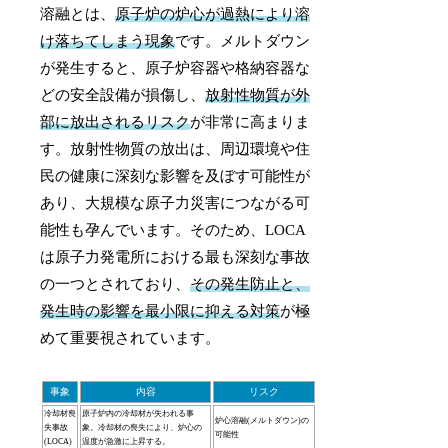
溶融とは、
原子炉の炉心が過熱により溶
け落ちてしまう現象
です。メルトダウン
が発生すると、原子炉容器や格納容器な
どの安全設備が損傷し、
放射性物質が外
部に放出されるリスク
が非常に高まりま
す。放射性物質の放出は、周辺環境や住
民の健康に深刻な影響を及ぼす可能性が
あり、大規模な原子力災害につながる可
能性も孕んでいます。そのため、LOCA
は原子力発電所における最も深刻な事故
の一つとされており、
その発生防止と、
発生時の影響を最小限に抑える対策
が極
めて重要視されています。
事象
内容
リスク
冷却材喪
原子炉内の冷却材が失われる事
炉心溶融(メルトダウン)の
失事故
象。冷却材の喪失により、炉心の
可能性
(LOCA)
温度が急激に上昇する。