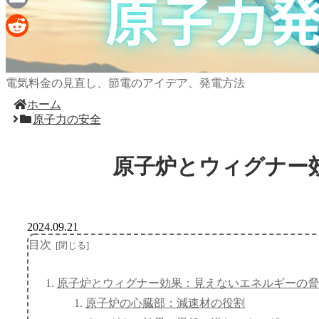
Email
Reddit
電気料金の見直し、節電のアイデア、発電方法
ホーム
原子力の安全
原子炉とウィグナー
2024.09.21
目次
原子炉とウィグナー効果：見えないエネルギーの脅
原子炉の心臓部：減速材の役割