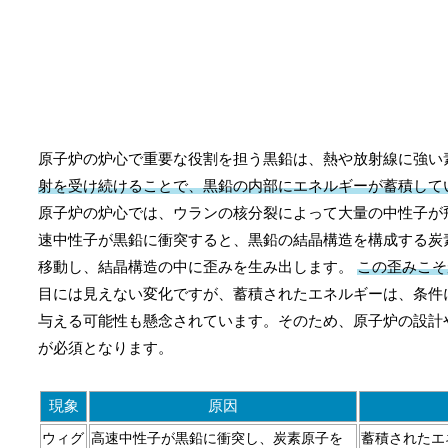
原子炉の炉心で重要な役割を担う黒鉛は、熱や放射線に強い
射を受け続けることで、黒鉛の内部にエネルギーが蓄積して
原子炉の炉心では、ウランの核分裂によって大量の中性子が
速中性子が黒鉛に衝突すると、黒鉛の結晶構造を構成する炭
移動し、結晶構造の中に歪みを生み出します。
この歪みこそ
目には見えない変化ですが、蓄積されたエネルギーは、条件
与える可能性も懸念されています。そのため、原子炉の設計
が必須となります。
現象
原因
ウィグ
高速中性子が黒鉛に衝突し、炭素原子を
蓄積されたエ