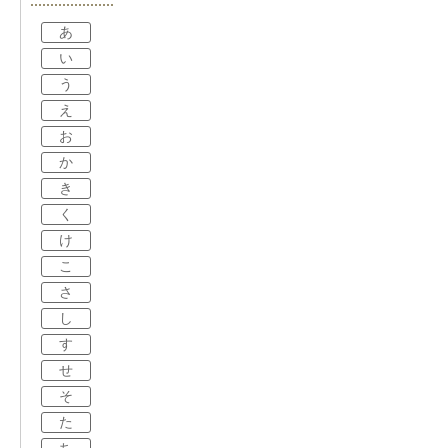
あ
い
う
え
お
か
き
く
け
こ
さ
し
す
せ
そ
た