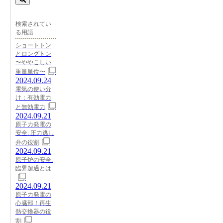
検索されてい
る用語
ショートトン
とロングトン
〜ややこしい
重量単位〜
2024.09.24
電気の使い分
け：有効電力
と無効電力
2024.09.21
原子力発電の
安全: 圧力逃し
弁の役割
2024.09.21
原子炉の安全:
臨界超過とは
2024.09.21
原子力発電の
心臓部！再生
熱交換器の役
割