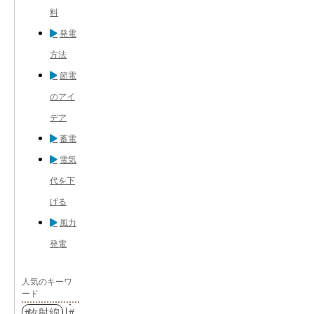
料
発電
方法
節電
のアイ
デア
蓄電
電気
代を下
げる
風力
発電
人気のキーワ
ード
放射線