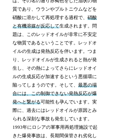
は、その名の通り赤褐色をした油状の物
質であり、ウランやプルトニウムなどを
硝酸に溶かして再処理する過程で、
硝酸
と有機溶媒が反応して
生成されます。問
題は、このレッドオイルが非常に不安定
な物質であるということです。レッドオ
イルの生成は発熱反応を伴います。つま
り、レッドオイルが生成されると熱が発
生し、その熱によってさらにレッドオイ
ルの生成反応が加速するという悪循環に
陥ってしまうのです。そして、
最悪の場
合には、この制御できない発熱反応が爆
発へと繋がる
可能性も孕んでいます。実
際に、過去にはレッドオイルが原因とみ
られる深刻な事故も発生しています。
1993年にロシアの軍事用再処理施設で起
きた爆発事故は、長期間保管され劣化し