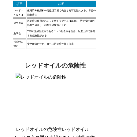
項目
説明
レッドオ
使用済み核燃料の再処理工程で発生する可能性のある、赤色の
イルとは
油状液体
再処理に使用されるリン酸トリブチル(TBP)が、熱や放射線の
発生原因
影響で劣化し、硝酸や硝酸塩と反応
TBPの分解生成物であるニトロ化合物を含み、温度上昇で爆発
危険性
する危険性がある
発生時の
安全確保のため、直ちに再処理作業を停止
対応
レッドオイルの危険性
– レッドオイルの危険性レッドオイル