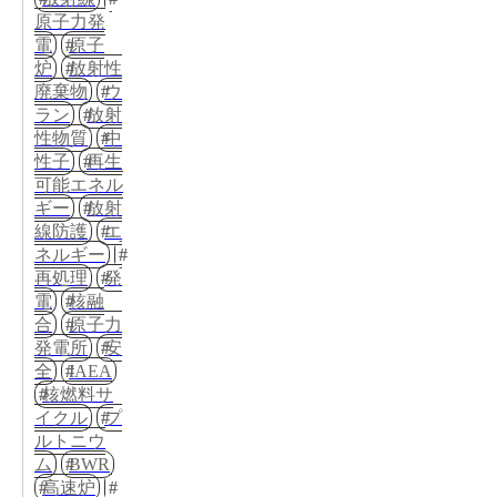
原子力発
電
原子
炉
放射性
廃棄物
ウ
ラン
放射
性物質
中
性子
再生
可能エネル
ギー
放射
線防護
エ
ネルギー
再処理
発
電
核融
合
原子力
発電所
安
全
IAEA
核燃料サ
イクル
プ
ルトニウ
ム
BWR
高速炉