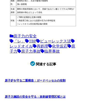
危険
揮発性が高く、火災や爆発の危険性
性
強い放射能
生成
燃料の再処理過程において、溶媒であるリン酸トリブチル(TBP)が
原因
放射線や熱などによって劣化
– TBPの定期的な交換や精製
対策
– 再処理工程における温度や圧力の常時監視
– レッドオイル安全処理設備の開発
原子力の安全
「レ」
TBP
ピューレックス法
レッドオイル
再処理
化学反応
原
子力
原子力事故
臨界事故
関連する記事
原子炉を守る二重構造：ガードベッセルの役割
原子力施設の安全を守る：放射線管理区域とは