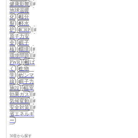
健康影響
地球温暖
化
核分
裂
軽水
炉
ICRP
原子力安
全
原子
核
環境
環境問題
PWR
被ば
く
生物
学
ガンマ
線
原子力
施設
温室
効果ガス
気候変動
安全対策
省エネルギ
ー
50音から探す