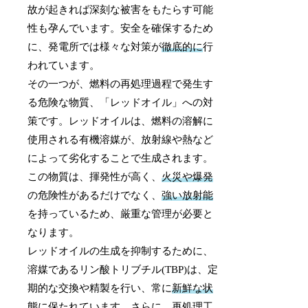
故が起きれば深刻な被害をもたらす可能
性も孕んでいます。安全を確保するため
に、発電所では様々な対策が
徹底的に
行
われています。
その一つが、燃料の再処理過程で発生す
る危険な物質、「レッドオイル」への対
策です。レッドオイルは、燃料の溶解に
使用される有機溶媒が、放射線や熱など
によって劣化することで生成されます。
この物質は、揮発性が高く、
火災や爆発
の危険性があるだけでなく、
強い放射能
を持っているため、厳重な管理が必要と
なります。
レッドオイルの生成を抑制するために、
溶媒であるリン酸トリブチル(TBP)は、定
期的な交換や精製を行い、常に
新鮮な状
態
に保たれています。さらに、再処理工