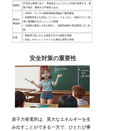
不安定な物質であり、発熱反応によりさらに生成が加速する。最
危険性
悪の場合、爆発する可能性もある。
– 1993年、ロシアの軍事用再処理施設で爆発事故
– 長期間保管され劣化していたレッドオイルに、高温のウラン溶
過去の
液と濃硝酸を注入したことが原因
事故例
– 大規模な爆発と火災が発生し、放射性物質が周辺環境に広く拡
散
– 再処理工程における温度や圧力の厳密な制御
対策
– 劣化しやすいレッドオイルを適切な環境で保管
安全対策の重要性
原子力発電所は、莫大なエネルギーを生
み出すことができる一方で、ひとたび事