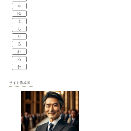
や
ゆ
よ
ら
り
る
れ
ろ
わ
サイト作成者