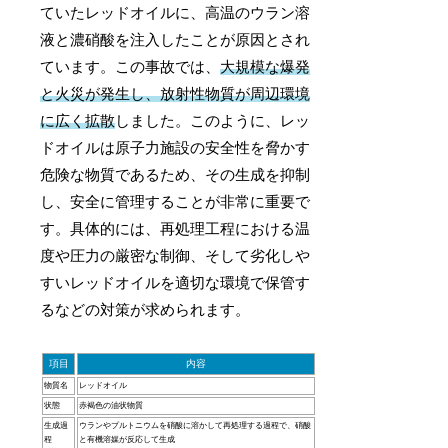
ていたレッドオイルに、高温のウラン溶
液と濃硝酸を注入したことが原因とされ
ています。この事故では、
大規模な爆発
と火災が発生し、放射性物質が周辺環境
に広く拡散
しました。このように、レッ
ドオイルは原子力施設の安全性を脅かす
危険な物質であるため、その生成を抑制
し、安全に管理することが非常に重要で
す。具体的には、再処理工程における温
度や圧力の厳密な制御、そして劣化しや
すいレッドオイルを適切な環境で保管す
るなどの対策が求められます。
項目
内容
物質名
レッドオイル
状態
赤褐色の油状物質
生成過
ウランやプルトニウムを硝酸に溶かして再処理する過程で、硝酸
程
と有機溶媒が反応して生成