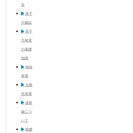
全
原子
力施設
原子
力発電
の基礎
知識
地熱
発電
太陽
光発電
放射
線につ
いて
核燃