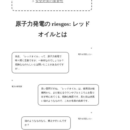
安全対策の重要性
原子力発電の riesgos: レッド
オイルとは
電力を見直したい
先生、「レッドオイル」って、原子力発電で
時々聞く言葉ですが、一体何なのでしょうか？
危険なものらしいとは聞いたことがあるのです
が…
電力の研究家
良い質問ですね。「レッドオイル」は、使用済み核
燃料から、まだ使えるウランやプルトニウムを取り
出す時に出てくる、危険な物質です。見た目は赤黒
い油のようなもので、これが名前の由来です。
電力を見直したい
油のようなものなら、燃えやすいんです
か？