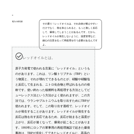
電力の研究家
その通り！レッドオイルは、それ自体が燃えやすい
だけでなく、熱を加えられると、もっと激しく反応
して、爆発してしまうことがあるんです。だから、
レッドオイルが発生しないように、温度管理など、
細心の注意を払って再処理を行う必要があるんです
よ。
レッドオイルとは。
原子力発電で使われる言葉に「レッドオイル」というも
のがあります。これは、リン酸トリブチル（TBP）とい
う物質と、それが壊れてできるものとが、硝酸や硝酸塩
と反応して生まれる、ニトロ化合物と呼ばれるものの俗
称です。使い終わった核燃料を再処理する方法としてピ
ューレックス法という方法がよく使われますが、この方
法では、ウランやプルトニウムを取り出すためにTBPが
使われます。そして、この取り出す過程で、レッドオイ
ルが発生することがあります。レッドオイルが発生する
反応は熱を出す反応であるため、反応が始まると温度が
上がり、反応が速くなって、爆発が起こることがありま
す。1993年にロシアの軍事用の再処理施設で起きた爆発
事故は、TBPが劣化してできたレッドオイルに、高温の