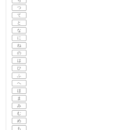
ち
つ
て
と
な
に
ね
の
は
ひ
ふ
へ
ほ
ま
み
む
め
も