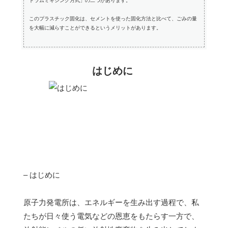
ドラムミキシング方式」の二つがあります。
このプラスチック固化は、セメントを使った固化方法と比べて、ごみの量
を大幅に減らすことができるというメリットがあります。
はじめに
– はじめに
原子力発電所は、エネルギーを生み出す過程で、私
たちが日々使う電気などの恩恵をもたらす一方で、