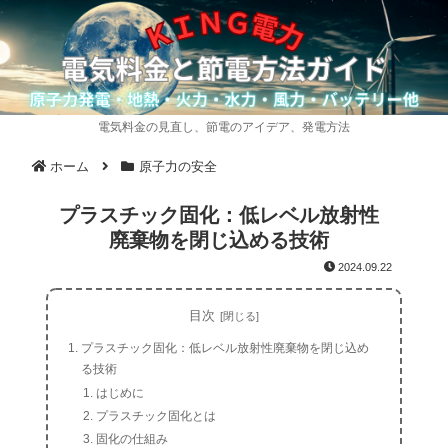
電気料金の見直し、節電のアイデア、発電方法
ホーム
原子力の安全
プラスチック固化：低レベル放射性
廃棄物を閉じ込める技術
2024.09.22
目次
プラスチック固化：低レベル放射性廃棄物を閉じ込め
る技術
はじめに
プラスチック固化とは
固化の仕組み