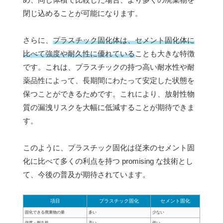
閉じ込めることが可能になります。
さらに、
プラスチック固化体は、セメント固化体に
比べて強度や耐久性に優れている
ことも大きな特徴
です。これは、プラスチックの持つ高い耐水性や耐
薬品性によって、長期間にわたって安定した状態を
保つことができるためです。これにより、放射性物
質の漏洩リスクを大幅に低減することが期待できま
す。
このように、プラスチック固化は従来のセメント固
化に比べて多くの利点を持つ promising な技術とし
て、今後の普及が期待されています。
項目
プラスチック固化
セメント固化
固化できる廃棄物の量
多い
少ない
強度・耐久性
高い
低い