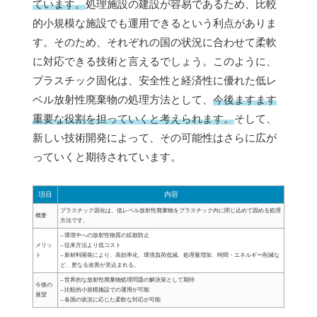
ています。
処理施設の建設が容易であるため、比較
的小規模な施設でも運用できるという利点がありま
す。そのため、それぞれの国の状況に合わせて柔軟
に対応できる技術と言えるでしょう。このように、
プラスチック固化は、安全性と経済性に優れた低レ
ベル放射性廃棄物の処理方法として、
今後ますます
重要な役割を担っていくと考えられます。
そして、
新しい技術開発によって、その可能性はさらに広が
っていくと期待されています。
項目
内容
プラスチック固化は、低レベル放射性廃棄物をプラスチック内に閉じ込めて固める処理
概要
方法です。
– 環境中への放射性物質の拡散防止
メリッ
– 従来方法より低コスト
ト
– 新材料開発により、高効率化、環境負荷低減、処理量増加、時間・エネルギー削減な
ど、更なる改善が見込まれる。
– 世界的な放射性廃棄物処理問題の解決策として期待
今後の
– 比較的小規模施設での運用が可能
展望
– 各国の状況に応じた柔軟な対応が可能