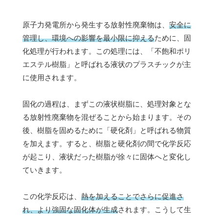
原子力発電所から発生する放射性廃棄物は、
安全に
管理し、環境への影響を最小限に抑える
ために、固
化処理が行われます。この処理には、「不飽和ポリ
エステル樹脂」と呼ばれる液状のプラスチックが主
に使用されます。
固化の過程は、まずこの液状樹脂に、処理対象とな
る放射性廃棄物を混ぜることから始まります。その
後、樹脂を固めるために「硬化剤」と呼ばれる物質
を加えます。すると、樹脂と硬化剤の間で化学反応
が起こり、液状だった樹脂が徐々に固体へと変化し
ていきます。
この化学反応は、
熱を加えることでさらに促進さ
れ、より強固な固化体が生成
されます。こうして生