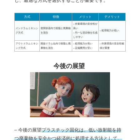
し、最適な方式を選択することが重要です。
方式
特徴
メリット
デメリット
– 作業環境の安全性が
インドラムミキシン
密閉容器内で樹脂と廃棄物
高い
– 処理能力が低い
グ方式
を混合
– 均一な混合物を生成
しやすい
アウトドラムミキシ
開放ドラム缶内で樹脂と廃
– 処理能力が高い
– 作業環境の安全性確
ング方式
棄物を混合
– 設備費用が安い
保が重要
今後の展望
– 今後の展望
プラスチック固化は、低い放射能を持
つ廃棄物を安全かつ経済的に処理する方法として、