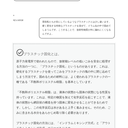
電力の研究家
普段私たちが目にしているようなプラスチックとは少し違います。
硬く変化する特殊なプラスチックを混ぜて、ドラム缶の中で固めて
しまうんです。こうすることで、放射性物質が外に漏れにくくなる
んですよ。
プラスチック固化とは。
原子力発電所で使われたもので、放射能レベルの低いごみを安全に処理す
る方法の一つに、「プラスチック固化」というものがあります。これは、
硬化するプラスチックを使ってごみをプラスチックの塊の中に閉じ込めて
しまう方法です。固めるための材料には、よく使われるプラスチックの一
種である「不飽和ポリエステル樹脂」を基本としています。
「不飽和ポリエステル樹脂」は、液体の状態から固体の状態になる性質を
持っています。これは、特定の物質を加えて化学反応を起こすことで、液
体の状態から網目状の構造を持つ固体に変化させることができるためで
す。しかし、この化学反応は水があると上手く進みません。そのため、ご
みに含まれる水分をあらかじめ取り除く必要があります。
プラスチック固化の方法には、「インドラムミキシング方式」と「アウト