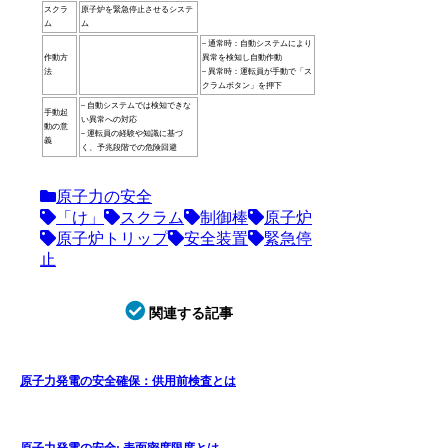
スクラ
原子炉を緊急停止させるシステ
ム
ム
– 通常時：自動システムにより
作動方
異常を検知し自動作動
法
– 異常時：運転員が手動で「ス
クラムボタン」を押下
– 自動システムでは検知できな
手動起
い異常への対応
動の意
– 運転員の経験や知識に基づ
義
く、予兆段階での危険回避
原子力の安全
「け」
スクラム
制御棒
原子炉
原子炉トリップ
安全装置
緊急停
止
関連する記事
原子力発電の安全確保：供用前検査とは