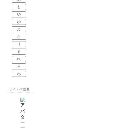
も
や
ゆ
よ
ら
り
る
れ
ろ
わ
サイト作成者