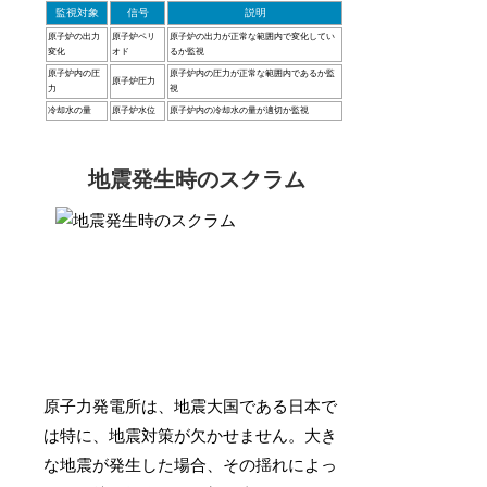
監視対象
信号
説明
原子炉の出力
原子炉ペリ
原子炉の出力が正常な範囲内で変化してい
変化
オド
るか監視
原子炉内の圧
原子炉内の圧力が正常な範囲内であるか監
原子炉圧力
力
視
冷却水の量
原子炉水位
原子炉内の冷却水の量が適切か監視
地震発生時のスクラム
原子力発電所は、地震大国である日本で
は特に、地震対策が欠かせません。大き
な地震が発生した場合、その揺れによっ