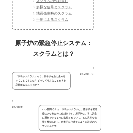
スクラムの作動条件
多様な信号とスクラム
地震発生時のスクラム
手動によるスクラム
原子炉の緊急停止システム：
スクラムとは？
電力を見直したい
『原子炉スクラム』って、原子炉を急に止める
ってことですよね？ どうしてそんなことをする
必要があるんですか？
電力の研究家
いい質問ですね！ 原子炉スクラムは、原子炉を緊急
停止させるための仕組みです。原子炉は、常に安全
に運転できるように監視されていて、もし異常な状
態を検知したら、自動的に停止するように設計され
ているんです。