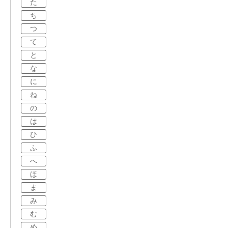
た
ち
つ
て
と
な
に
ね
の
は
ひ
ふ
へ
ほ
ま
み
む
め