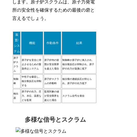
します。原子炉スクラムは、原子力発電
所の安全性を確保するための最後の砦と
言えるでしょう。
装
置/
機能
作動条件
結果
シス
テム
原子
原子炉を安全に停
原子炉内の状
制御棒が原子炉に挿入され、
炉ス
止させるための緊
態が安全限界
核分裂反応が抑制され、原子
クラ
急停止システム
を超えた場合
炉の出力が急激に低下
ム
中性子を吸収し、
制御
原子炉スクラ
核分裂の連鎖反応が抑えら
核分裂反応を抑制
棒
ムの作動時
れ、原子炉の出力低下
する
原子炉の出力、圧
監視対象の値
検出
力、水位、温度な
が安全限界を
スクラム信号を発信
器
どを監視
超えた場合
多様な信号とスクラム