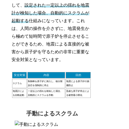
して、
設定された一定以上の揺れを地震
計が検知した場合、自動的にスクラムが
起動する
仕組みになっています。これ
は、人間の操作を介さずに、地震発生か
ら極めて短時間で原子炉を停止させるこ
とができるため、地震による直接的な被
害から原子炉を守るための非常に重要な
安全対策となっています。
安全対策
内容
目的
制御棒を原子炉に挿入し、核分裂
地震による原子炉の損
スクラム
反応を強制的に停止
傷防止
地震計によ
一定以上の揺れを検知した場合、
迅速な原子炉停止によ
る自動起動
自動的にスクラムを作動
る被害最小限化
手動によるスクラム