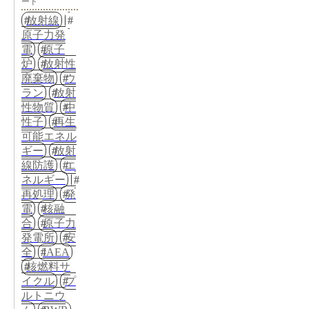
ード
放射線
原子力発
電
原子
炉
放射性
廃棄物
ウ
ラン
放射
性物質
中
性子
再生
可能エネル
ギー
放射
線防護
エ
ネルギー
再処理
発
電
核融
合
原子力
発電所
安
全
IAEA
核燃料サ
イクル
プ
ルトニウ