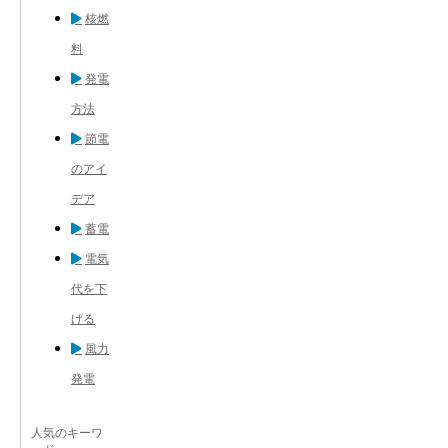
核燃
料
発電
方法
節電
のアイ
デア
蓄電
電気
代を下
げる
風力
発電
人気のキーワ