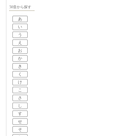
50音から探す
あ
い
う
え
お
か
き
く
け
こ
さ
し
す
せ
そ