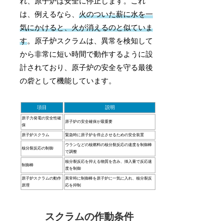
れ、原子炉は安全に停止します。これ
は、例えるなら、
火のついた薪に水を一
気にかけると、火が消えるのと似ていま
す
。原子炉スクラムは、異常を検知して
から非常に短い時間で動作するように設
計されており、原子炉の安全を守る最後
の砦として機能しています。
項目
説明
原子力発電の安全性確
原子炉の安全確保が最重要
保
原子炉スクラム
緊急時に原子炉を停止させるための安全装置
ウランなどの核燃料の核分裂反応の速度を制御棒
核分裂反応の制御
で調整
核分裂反応を抑える物質を含み、挿入量で反応速
制御棒
度を制御
原子炉スクラムの動作
異常時に制御棒を原子炉に一気に入れ、核分裂反
原理
応を抑制
スクラムの作動条件