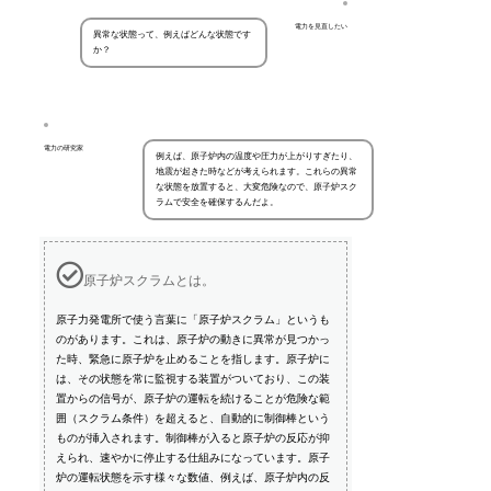
電力を見直したい
異常な状態って、例えばどんな状態です
か？
電力の研究家
例えば、原子炉内の温度や圧力が上がりすぎたり、
地震が起きた時などが考えられます。これらの異常
な状態を放置すると、大変危険なので、原子炉スク
ラムで安全を確保するんだよ。
原子炉スクラムとは。
原子力発電所で使う言葉に「原子炉スクラム」というも
のがあります。これは、原子炉の動きに異常が見つかっ
た時、緊急に原子炉を止めることを指します。原子炉に
は、その状態を常に監視する装置がついており、この装
置からの信号が、原子炉の運転を続けることが危険な範
囲（スクラム条件）を超えると、自動的に制御棒という
ものが挿入されます。制御棒が入ると原子炉の反応が抑
えられ、速やかに停止する仕組みになっています。原子
炉の運転状態を示す様々な数値、例えば、原子炉内の反