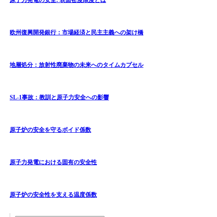
原子力発電の安全: 表面密度限度とは
欧州復興開発銀行：市場経済と民主主義への架け橋
地層処分：放射性廃棄物の未来へのタイムカプセル
SL-1事故：教訓と原子力安全への影響
原子炉の安全を守るボイド係数
原子力発電における固有の安全性
原子炉の安全性を支える温度係数