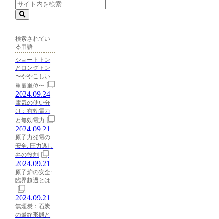
検索されてい
る用語
ショートトン
とロングトン
〜ややこしい
重量単位〜
2024.09.24
電気の使い分
け：有効電力
と無効電力
2024.09.21
原子力発電の
安全: 圧力逃し
弁の役割
2024.09.21
原子炉の安全:
臨界超過とは
2024.09.21
無煙炭：石炭
の最終形態と