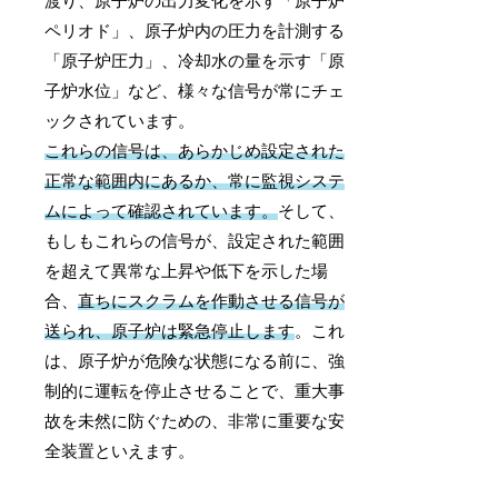
渡り、原子炉の出力変化を示す「原子炉
ペリオド」、原子炉内の圧力を計測する
「原子炉圧力」、冷却水の量を示す「原
子炉水位」など、様々な信号が常にチェ
ックされています。
これらの信号は、あらかじめ設定された
正常な範囲内にあるか、常に監視システ
ムによって確認されています。
そして、
もしもこれらの信号が、設定された範囲
を超えて異常な上昇や低下を示した場
合、
直ちにスクラムを作動させる信号が
送られ、原子炉は緊急停止します
。これ
は、原子炉が危険な状態になる前に、強
制的に運転を停止させることで、重大事
故を未然に防ぐための、非常に重要な安
全装置といえます。