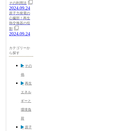
その利用法
2024.09.24
原子力発電の
心臓部！再生
熱交換器の役
割
2024.09.24
カテゴリーか
ら探す
その
他
再生
エネル
ギーと
環境負
荷
原子