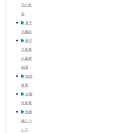
力の安
全
原子
力施設
原子
力発電
の基礎
知識
地熱
発電
太陽
光発電
放射
線につ
いて