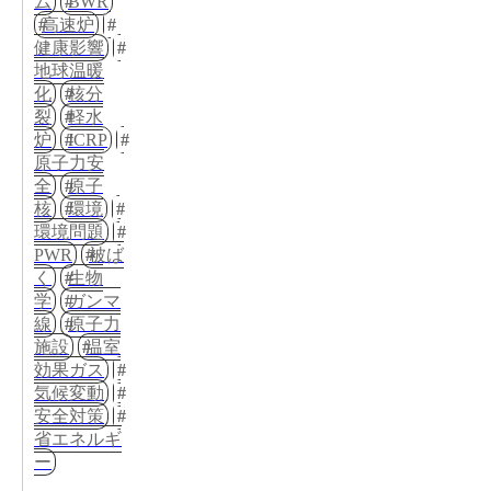
ム
BWR
高速炉
健康影響
地球温暖
化
核分
裂
軽水
炉
ICRP
原子力安
全
原子
核
環境
環境問題
PWR
被ば
く
生物
学
ガンマ
線
原子力
施設
温室
効果ガス
気候変動
安全対策
省エネルギ
ー