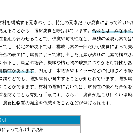
の材料を構成する元素のうち、特定の元素だけが腐食によって溶け出
見えることから、選択腐食と呼ばれています。
合金とは、異なる金
性を組み合わせることで、強度や耐食性など、単独の金属元素では
っても、特定の環境下では、構成元素の一部だけが腐食によって失
合金の表面には腐食によって溶け出した元素が残りの元素で構成さ
く低下し、最悪の場合、機械や構造物の破損につながる可能性があ
可能性があります
。例えば、水道管やボイラーなどに使用される銅
ス鋼などでも、選択腐食が発生することが知られています。選択腐
ぐことができます。材料の選択においては、耐食性に優れた合金を
着を防ぐことも有効な手段です。さらに、腐食が起こりにくい環境
、腐食性物質の濃度を低減することなどが挙げられます。
説明
食によって溶け出す現象