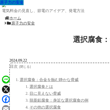
原子力の安全
原子力の安全
原子力の安全
原子力の安全
原子力の安全
原子力の安全
原子力の安全
原子力の安全
原子力の安全
電気料金の見直し、節電のアイデア、発電方法
ホーム
原子力の安全
選択腐食
2024.09.22
目次
選択腐食：合金を蝕む静かな脅威
選択腐食とは
Line
目に見えない脅威
X
脱亜鉛腐食：身近な選択腐食の例
Facebook
その他の選択腐食