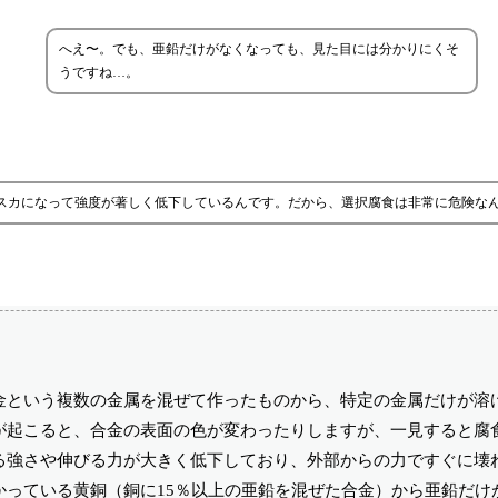
へえ〜。でも、亜鉛だけがなくなっても、見た目には分かりにくそ
うですね…。
カスカになって強度が著しく低下しているんです。だから、選択腐食は非常に危険な
金という複数の金属を混ぜて作ったものから、特定の金属だけが溶
が起こると、合金の表面の色が変わったりしますが、一見すると腐
る強さや伸びる力が大きく低下しており、外部からの力ですぐに壊
っている黄銅（銅に15％以上の亜鉛を混ぜた合金）から亜鉛だけ