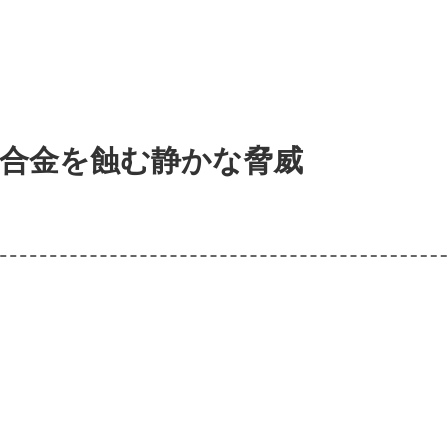
：合金を蝕む静かな脅威