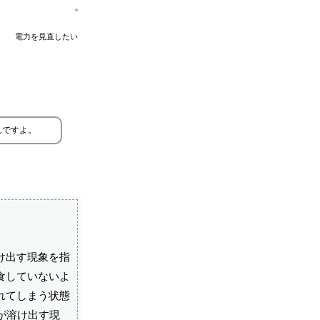
電力を見直したい
んですよ。
け出す現象を指
食していないよ
れてしまう状態
が溶け出す現