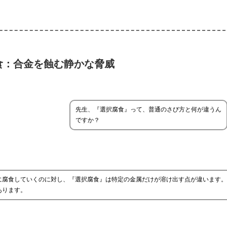
食：合金を蝕む静かな脅威
先生、『選択腐食』って、普通のさび方と何が違うん
ですか？
に腐食していくのに対し、『選択腐食』は特定の金属だけが溶け出す点が違います。
あります。