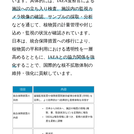
います。具体的には、IAEA査察官による
施設への立ち入り検査、施設内の監視カ
メラ映像の確認、サンプルの採取・分析
などを通じて、核物質の計量管理や封じ
込め・監視の状況が確認されています。
日本は、統合保障措置への移行により、
核物質の平和利用における透明性を一層
高めるとともに、
IAEAとの協力関係を強
化
することで、国際的な核不拡散体制の
維持・強化に貢献しています。
項目
内容
統合保障措置の
遠隔監視装置や保障措置関連非破壊分析装置 (SNRI) を
目的
活用し、より効率的かつ効果的な査察体制を目指す
日本からIAEAへ、施設や物質の情報 (種
類、量、取扱状況など) を定期的に報告
統合保障措置の
IAEAは報告情報に基づき、査察の頻度や強
内容
度を柔軟に調整
軽水炉