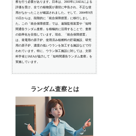
察を行う必要があります。日本は、2003年にIAEAによる
評価を受け、全ての核物質が適切に申告され、不正な使
用がなかったことが確認されました。そして、2004年9月
15日からは、段階的に「統合保障措置」に移行しまし
た。この「統合保障措置」では、遠隔監視装置や「短時
間通告ランダム査察」を積極的に活用することで、査察
の効率化を目指しています。現在、「統合保障措置」
は、発電用の原子炉、使用済み核燃料の貯蔵施設、研究
用の原子炉、濃度の低いウランを加工する施設などで行
われています。特に、ウラン加工施設に対しては、文部
科学省とIAEAが協力して「短時間通告ランダム査察」を
実施しています。
ランダム査察とは