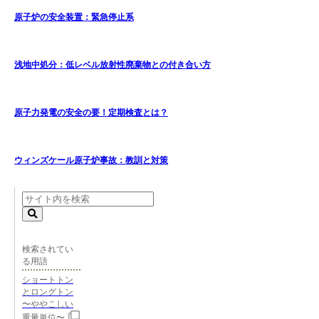
原子炉の安全装置：緊急停止系
浅地中処分：低レベル放射性廃棄物との付き合い方
原子力発電の安全の要！定期検査とは？
ウィンズケール原子炉事故：教訓と対策
検索されてい
る用語
ショートトン
とロングトン
〜ややこしい
重量単位〜