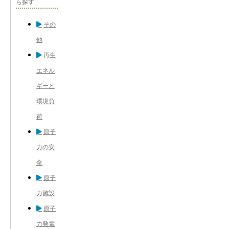
ら探す
その
他
再生
エネル
ギーと
環境負
荷
原子
力の安
全
原子
力施設
原子
力発電