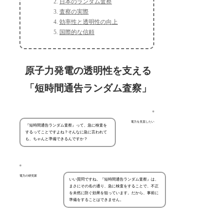
日本のランダム査察
査察の実際
効率性と透明性の向上
国際的な信頼
原子力発電の透明性を支える
「短時間通告ランダム査察」
電力を見直したい
『短時間通告ランダム査察』って、急に検査を
するってことですよね？そんなに急に言われて
も、ちゃんと準備できるんですか？
電力の研究家
いい質問ですね。『短時間通告ランダム査察』は、
まさにその名の通り、急に検査をすることで、不正
を未然に防ぐ効果を狙っています。だから、事前に
準備をすることはできません。