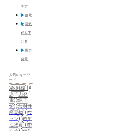
デア
蓄電
電気
代を下
げる
風力
発電
人気のキーワ
ード
放射線
原子力発
電
原子
炉
放射性
廃棄物
ウ
ラン
放射
性物質
中
性子
再生