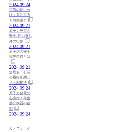
2024.09.24
電気の使い分
け：有効電力
と無効電力
2024.09.21
原子力発電の
安全: 圧力逃し
弁の役割
2024.09.21
原子炉の安全:
臨界超過とは
2024.09.21
無煙炭：石炭
の最終形態と
その利用法
2024.09.24
原子力発電の
心臓部！再生
熱交換器の役
割
2024.09.24
カテゴリーか