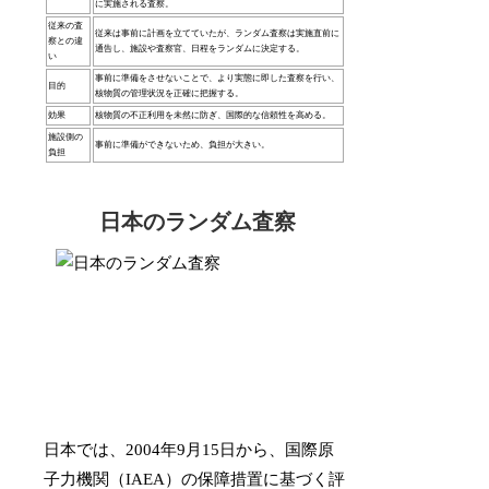
に実施される査察。
従来の査
従来は事前に計画を立てていたが、ランダム査察は実施直前に
察との違
通告し、施設や査察官、日程をランダムに決定する。
い
事前に準備をさせないことで、より実態に即した査察を行い、
目的
核物質の管理状況を正確に把握する。
効果
核物質の不正利用を未然に防ぎ、国際的な信頼性を高める。
施設側の
事前に準備ができないため、負担が大きい。
負担
日本のランダム査察
日本では、2004年9月15日から、国際原
子力機関（IAEA）の保障措置に基づく評