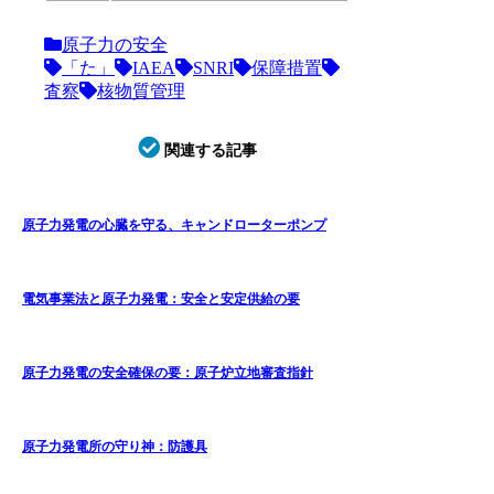
原子力の安全
「た」
IAEA
SNRI
保障措置
査察
核物質管理
関連する記事
原子力発電の心臓を守る、キャンドローターポンプ
電気事業法と原子力発電：安全と安定供給の要
原子力発電の安全確保の要：原子炉立地審査指針
原子力発電所の守り神：防護具