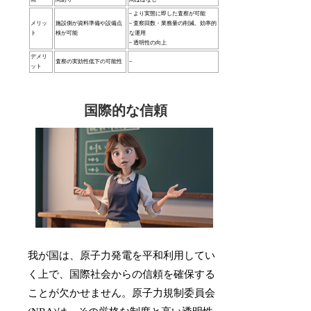
– より実態に即した査察が可能
メリッ
施設側が資料準備や設備点
– 査察回数・業務量の削減、効率的
ト
検が可能
な運用
– 透明性の向上
デメリ
査察の実効性低下の可能性
–
ット
国際的な信頼
我が国は、原子力発電を平和利用してい
く上で、国際社会からの信頼を確保する
ことが欠かせません。原子力規制委員会