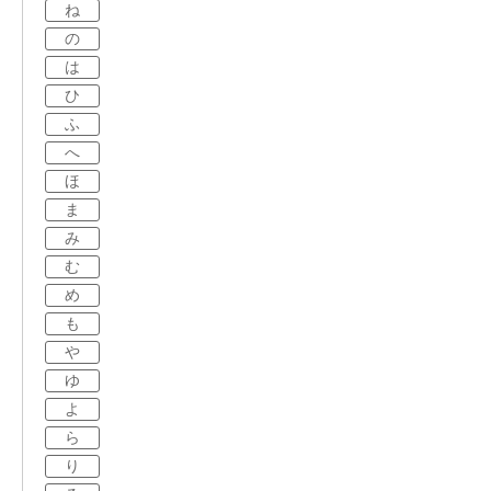
ね
の
は
ひ
ふ
へ
ほ
ま
み
む
め
も
や
ゆ
よ
ら
り