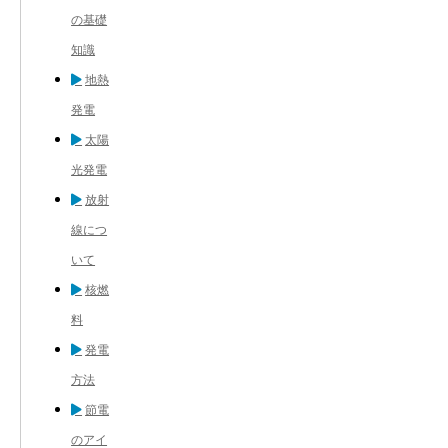
の基礎
知識
地熱
発電
太陽
光発電
放射
線につ
いて
核燃
料
発電
方法
節電
のアイ