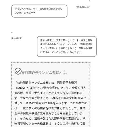
電力を見直したい
そうなんですね。でも、急な検査に対応できな
いと困りませんか？
電力の研究家
原子力発電は、安全が第一なので、常に厳重な管理
体制が求められています。そのため、『短時間通告
ランダム査察』にも対応できるよう、普段から適切
に管理されているかが問われるんですよ。
短時間通告ランダム査察とは。
「短時間通告ランダム査察」は、国際原子力機関
（IAEA）が抜き打ちで行う査察のことです。査察を行う
施設は、事前に予告することなくランダムに選ばれま
す。査察の実施が決まると、IAEAは日本の文部科学省に
対して、査察の2時間前に連絡を入れます。この査察方法
は、一度に多くの核物質を検査対象とすることで、査察
全体の回数や事務作業を減らすことを目的としていま
す。そのため、連絡を受けた文部科学省の査察官と、核
物質管理センターの検査員は、すぐに現場へ急行して査