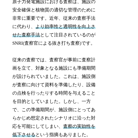
原子力発電施設における査察は、施設の
安全確保と核物質の適切な管理のために
非常に重要です。近年、従来の査察手法
に代わり、
より効率性と透明性を向上さ
せた査察手法
として注目されているのが
SNRI(査察官による抜き打ち査察)です。
従来の査察では、査察官が事前に査察計
画を立て、対象となる施設にも準備期間
が設けられていました。これは、施設側
が査察に向けて資料を準備したり、設備
の点検を行ったりする時間を与えること
を目的としていました。しかし、一方
で、この準備期間が、施設側にとってあ
らかじめ想定されたシナリオに沿った対
応を可能にしてしまい、
査察の実効性を
低下させる
という指摘もありました。