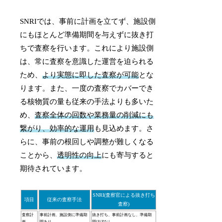
SNRIでは、事前に計画を立てず、施設側
にもほとんど準備期間を与えずに抜き打
ちで査察を行います。これにより施設側
は、常に査察を意識した運営を迫られる
ため、
より実態に即した査察が可能
とな
ります。また、一度の査察でカバーでき
る核物質の量も従来の手法よりも多いた
め、
査察全体の回数や業務量の削減にも
繋がり、効率的な運用
も見込めます。さ
らに、事前の根回しや調整が難しくなる
ことから、
透明性の向上
にも寄与すると
期待されています。
SNRI(査察官による抜き打ち
項目
従来の査察手法
査察)
査察計
事前計画、施設側に準備期
抜き打ち、事前計画なし、準備期
画
間あり
間ほぼなし