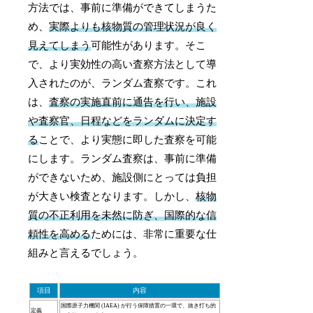
方法では、事前に準備ができてしまうた
め、
実際よりも核物質の管理状況が良く
見えてしまう
可能性があります。そこ
で、より実効性の高い査察方法として導
入されたのが、ランダム査察です。これ
は、
査察の実施直前に通告を行い、施設
や査察官、日程などをランダムに決定す
る
ことで、より実態に即した査察を可能
にします。ランダム査察は、事前に準備
ができないため、施設側にとっては負担
が大きい検査となります。しかし、
核物
質の不正利用を未然に防ぎ、国際的な信
頼性を高める
ためには、非常に重要な仕
組みと言えるでしょう。
項目
内容
国際原子力機関 (IAEA) が行う保障措置の一環で、抜き打ち的
定義