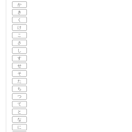
か
き
く
け
こ
さ
し
す
せ
そ
た
ち
つ
て
と
な
に