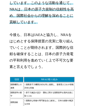
しています。このような活動を通じて、
NRAは、日本の原子力規制の信頼性を高
め、国際社会からの理解を深めることに
貢献しています。
今後も、日本はIAEAと協力し、NRAを
はじめとする保障措置の充実に取り組ん
でいくことが期待されます。国際的な信
頼を確保することは、日本の原子力発電
の平和利用を進めていく上で不可欠な要
素と言えるでしょう。
項目
NRAの取り組み
国際機関との
– 国際原子力機関(IAEA)等と連携し、査察受け入れや情報
連携
共有を実施
国際基準の遵
– 原子力施設の設計・運転に関する国際基準を国内法規に
守
取り入れ
– 国際的な研修や専門家会合に参加し、日本の経験や教訓
国際貢献
を共有