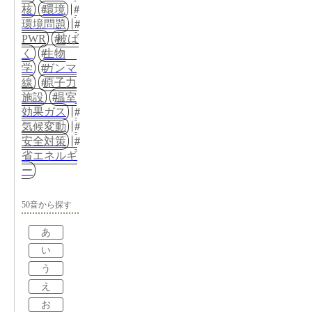
核
環境
環境問題
PWR
被ば
く
生物
学
ガンマ
線
原子力
施設
温室
効果ガス
気候変動
安全対策
省エネルギ
ー
50音から探す
あ
い
う
え
お