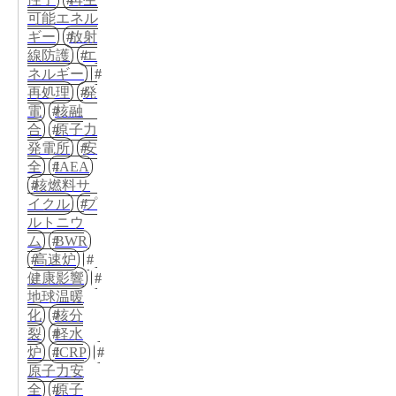
可能エネル
ギー
放射
線防護
エ
ネルギー
再処理
発
電
核融
合
原子力
発電所
安
全
IAEA
核燃料サ
イクル
プ
ルトニウ
ム
BWR
高速炉
健康影響
地球温暖
化
核分
裂
軽水
炉
ICRP
原子力安
全
原子