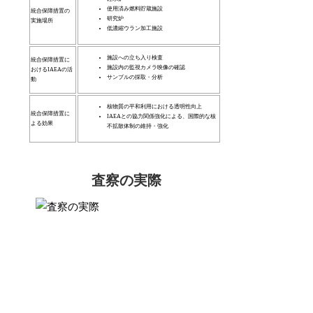
使用済み燃料貯蔵施設
統合保障措置の
研究炉
実施場所
低濃縮ウラン加工施設
施設への立ち入り検査
統合保障措置に
施設内の監視カメラ映像の確認
おけるIAEAの活
サンプルの採取・分析
動
核物質の平和利用における透明性向上
統合保障措置に
IAEAとの協力関係強化による、国際的な核
よる効果
不拡散体制の維持・強化
査察の実際