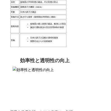
目的
核物質の平和利用の確認、不正利用の防止
実施機関
国際原子力機関（IAEA）
対象
日本の原子力施設
実施方法
抜き打ち査察（査察開始2時間前に連絡）
核物質の量と状態の確認、帳簿との照合
査察内容
施設の運転状況や安全管理体制の検査
日本の原子力活動の透明性確保
意義
国際社会からの信頼確保
効率性と透明性の向上