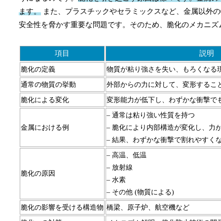
ます。
また、プラスチックやセラミックスなど、金属以外の
安全性を脅かす重要な問題です。そのため、脆化のメカニズ
項目
説明
脆化の定義
物質が粘り強さを失い、もろくなる
通常の物質の挙動
外部からの力に対して、変形するこ
脆化による変化
変形能力が低下し、わずかな衝撃で
– 通常は粘り強い性質を持つ
金属における例
– 脆化により内部構造が変化し、力
– 結果、わずかな衝撃で割れやすく
– 高温、低温
– 放射線
脆化の原因
– 水素
– その他 (物質による)
脆化の影響を受ける構造物
橋梁、原子炉、航空機など