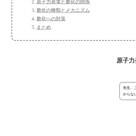
原子力発電と脆化の関係
脆化の種類とメカニズム
脆化への対策
まとめ
原子力
先生、
からな