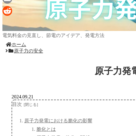
Email
Reddit
電気料金の見直し、節電のアイデア、発電方法
ホーム
原子力の安全
原子力発
2024.09.21
目次
原子力発電における脆化の影響
脆化とは