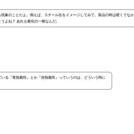
る現象のことだよ。例えば、スチール缶をイメージしてみて。新品の時は硬くてなか
うよね？ あれも脆化の一種なんだ。
ている『青熱脆性』とか『赤熱脆性』っていうのは、どういう時に