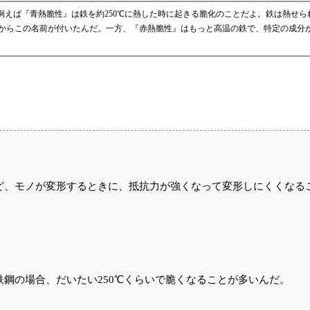
例えば『青熱脆性』は鉄を約250℃に熱した時に起きる脆化のことだよ。鉄は熱せら
とからこの名前が付いたんだ。一方、『赤熱脆性』はもっと高温の鉄で、特定の成分
ど、モノが変形するときに、抵抗力が強くなって変形しにくくなる
。
鋼の場合、だいたい250℃くらいで脆くなることが多いんだ。