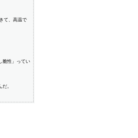
できて、高温で
し脆性」ってい
んだ。