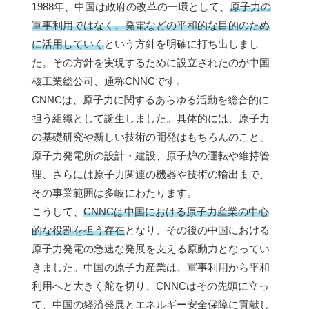
1988年、中国は政府の改革の一環として、
原子力の
軍事利用ではなく、発電などの平和的な目的のため
に活用していく
という方針を明確に打ち出しまし
た。その方針を実現するために設立されたのが中国
核工業総公司、通称CNNCです。
CNNCは、原子力に関するあらゆる活動を総合的に
担う組織として誕生しました。具体的には、原子力
の基礎研究や新しい技術の開発はもちろんのこと、
原子力発電所の設計・建設、原子炉の運転や維持管
理、さらには原子力関連の機器や技術の輸出まで、
その事業範囲は多岐にわたります。
こうして、
CNNCは中国における原子力産業の中心
的な役割を担う存在
となり、その後の中国における
原子力発電の急速な発展を支える原動力となってい
きました。中国の原子力産業は、軍事利用から平和
利用へと大きく舵を切り、CNNCはその先頭に立っ
て、中国の経済発展とエネルギー安全保障に貢献し