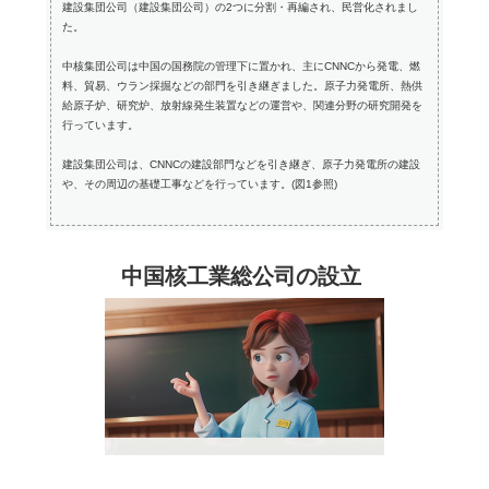
建設集団公司（建設集団公司）の2つに分割・再編され、民営化されまし
た。
中核集団公司は中国の国務院の管理下に置かれ、主にCNNCから発電、燃
料、貿易、ウラン採掘などの部門を引き継ぎました。原子力発電所、熱供
給原子炉、研究炉、放射線発生装置などの運営や、関連分野の研究開発を
行っています。
建設集団公司は、CNNCの建設部門などを引き継ぎ、原子力発電所の建設
や、その周辺の基礎工事などを行っています。(図1参照)
中国核工業総公司の設立