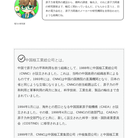
原子力発電所の建設から、燃料の調達、輸出入、それに原子力関連
の研究開発まで、幅広く関わっているんだ。どちらかと言うと、日
本の電力会社と、原子力関連のメーカーや研究機関を全部合わせた
ような組織だね。
電力の研究家
中国核工業総公司とは。
中国で原子力の平和利用を担う組織として、1988年に中国核工業総公司
（CNNC）が設立されました。これは、当時の中国政府の組織改革による
ものです。1993年には、CNNCは中国の国務院の直属機関となり、日本の
省と同じような立場になりました。CNNCの担当範囲は広く、原子力の平
和利用と軍事利用の両方に加え、科学技術、工業生産、製品の輸出まで含
まれていました。
1994年1月には、海外との窓口となる中国国家原子能機構（CAEA）が設
立されました。その後、1998年4月には、CNNCの行政部門は、CAEAの
原子力外交部門などと共に、新しく設立された科学・技術・国防産業委員
会（COSTIND）に移管されました。
1999年7月、CNNCは中国核工業集団公司（中核集団公司）と中国核工業