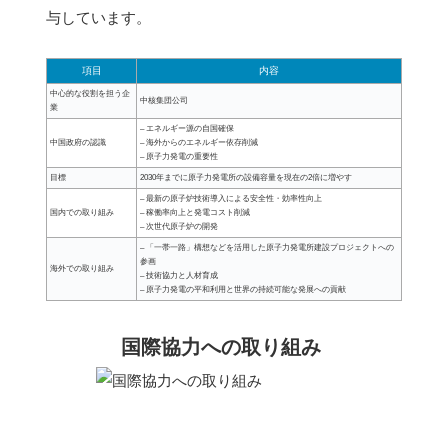
与しています。
項目
内容
中心的な役割を担う企
中核集団公司
業
– エネルギー源の自国確保
中国政府の認識
– 海外からのエネルギー依存削減
– 原子力発電の重要性
目標
2030年までに原子力発電所の設備容量を現在の2倍に増やす
– 最新の原子炉技術導入による安全性・効率性向上
国内での取り組み
– 稼働率向上と発電コスト削減
– 次世代原子炉の開発
– 「一帯一路」構想などを活用した原子力発電所建設プロジェクトへの
参画
海外での取り組み
– 技術協力と人材育成
– 原子力発電の平和利用と世界の持続可能な発展への貢献
国際協力への取り組み