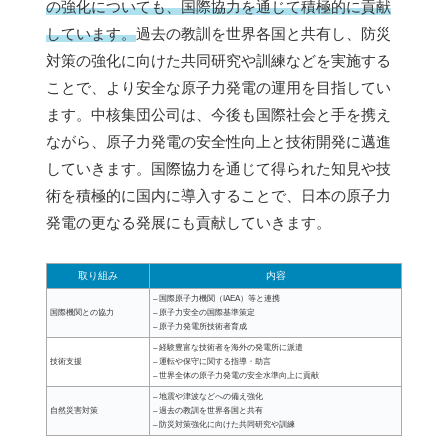
の強化についても、国際協力を通じて積極的に貢献
しています。
過去の教訓を世界各国と共有し、防災
対策の強化に向けた共同研究や訓練などを実施する
ことで、より安全な原子力発電の運用を目指してい
ます。中核集団公司は、今後も国際社会と手を携え
ながら、原子力発電の安全性向上と技術開発に邁進
していきます。国際協力を通じて得られた知見や技
術を積極的に国内に導入することで、日本の原子力
発電の更なる発展にも貢献していきます。
取り組み
内容
– 国際原子力機関（IAEA）等と連携
国際機関との協力
– 原子力安全の国際基準策定
– 原子力発電所技術者育成
– 経験豊富な技術者を海外の発電所に派遣
技術支援
– 運転や保守に関する指導・助言
– 世界全体の原子力発電の安全水準向上に貢献
– 地震や津波などへの備え強化
自然災害対策
– 過去の教訓を世界各国と共有
– 防災対策強化に向けた共同研究や訓練