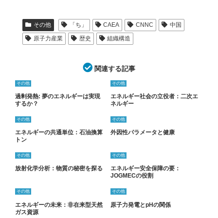
その他
「ち」
CAEA
CNNC
中国
原子力産業
歴史
組織構造
関連する記事
その他
その他
過剰発熱: 夢のエネルギーは実現
エネルギー社会の立役者：二次エ
するか？
ネルギー
その他
その他
エネルギーの共通単位：石油換算
外因性パラメータと健康
トン
その他
その他
放射化学分析：物質の秘密を探る
エネルギー安全保障の要：
JOGMECの役割
その他
その他
エネルギーの未来：非在来型天然
原子力発電とpHの関係
ガス資源