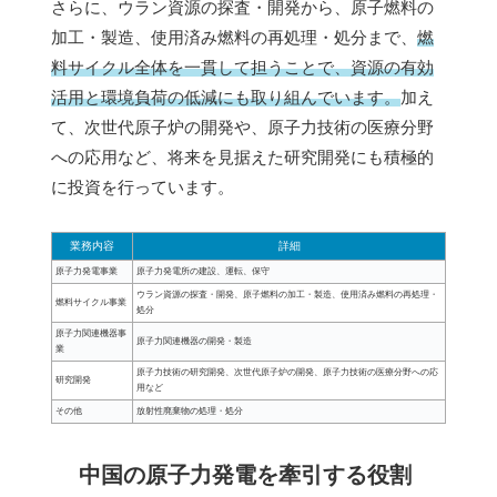
さらに、ウラン資源の探査・開発から、原子燃料の
加工・製造、使用済み燃料の再処理・処分まで、
燃
料サイクル全体を一貫して担うことで、資源の有効
活用と環境負荷の低減にも取り組んでいます。
加え
て、次世代原子炉の開発や、原子力技術の医療分野
への応用など、将来を見据えた研究開発にも積極的
に投資を行っています。
業務内容
詳細
原子力発電事業
原子力発電所の建設、運転、保守
ウラン資源の探査・開発、原子燃料の加工・製造、使用済み燃料の再処理・
燃料サイクル事業
処分
原子力関連機器事
原子力関連機器の開発・製造
業
原子力技術の研究開発、次世代原子炉の開発、原子力技術の医療分野への応
研究開発
用など
その他
放射性廃棄物の処理・処分
中国の原子力発電を牽引する役割