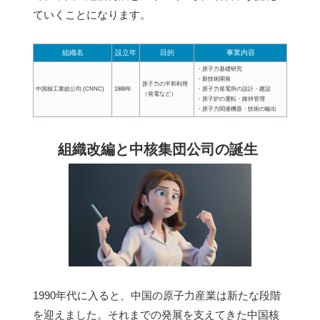
ていくことになります。
組織名
設立年
目的
事業内容
・原子力基礎研究
・新技術開発
原子力の平和利用
中国核工業総公司 (CNNC)
1988年
・原子力発電所の設計・建設
（発電など）
・原子炉の運転・維持管理
・原子力関連機器・技術の輸出
組織改編と中核集団公司の誕生
1990年代に入ると、中国の原子力産業は新たな段階
を迎えました。それまでの発展を支えてきた中国核