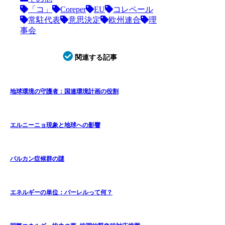
「コ」
Coreper
EU
コレペール
常駐代表
意思決定
欧州連合
理
事会
関連する記事
地球環境の守護者：国連環境計画の役割
エルニーニョ現象と地球への影響
バルカン症候群の謎
エネルギーの単位：バーレルって何？