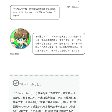
電力を見直したい
そうなんですね！EUの会議の準備をする組織と
いうことは、たくさんの人が関わっているんで
すか？
その通り！「コレペール」は大きく二つに分かれて
いて、貿易や環境問題などを扱うグループと、政治
や予算などを扱うグループがあるんだ。それぞれの
国から代表者が参加して、EU全体の活動をスムーズ
に進めるために、毎日忙しく活動しているんだよ。
電力の研究家
コレペールとは。
「コレペール」という言葉を原子力発電の分野で見かけ
るかもしれませんが、本来は欧州連合（EU）で使われる
言葉です。正式名称は「常駐代表者会議」と言い、EU加
盟国それぞれから派遣された常駐代表者が集まって会議
を行う場です。この会議は、EUの意思決定機関である