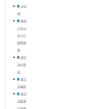
その
他
再生
エネル
ギーと
環境負
荷
原子
力の安
全
原子
力施設
原子
力発電
の基礎