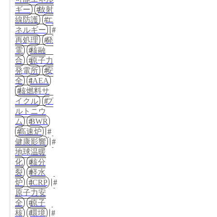
ギー
放射
線防護
エ
ネルギー
再処理
発
電
核融
合
原子力
発電所
安
全
IAEA
核燃料サ
イクル
プ
ルトニウ
ム
BWR
高速炉
健康影響
地球温暖
化
核分
裂
軽水
炉
ICRP
原子力安
全
原子
核
環境