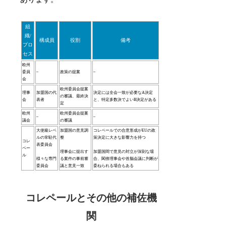
組
織/
構成員
役割
備考
プロ
セス
欧州
委員
–
政策の提案
–
会
欧州委員会提案
理事
加盟国の代
決定には全会一致が必要なA決定
の審議、最終決
会
表者
と、特定多数決でよいB決定がある
定
欧州
欧州委員会提案
–
–
議会
の審議
大使級レベ
加盟国の意見調
コレペールでの合意形成がEUの政
ルの常駐代
整
策決定に大きな影響力を持つ
コレ
表委員会
ペー
理事会に提出す
加盟国間で意見の対立が深刻な場
ル
様々な専門
る案件の事前審
合、閣僚理事会や首脳会議に判断が
委員会
議と意見一致
委ねられる場合もある
コレペールとその他の補佐機
関