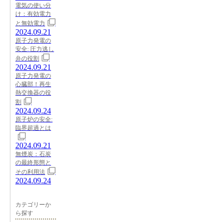
電気の使い分
け：有効電力
と無効電力
2024.09.21
原子力発電の
安全: 圧力逃し
弁の役割
2024.09.21
原子力発電の
心臓部！再生
熱交換器の役
割
2024.09.24
原子炉の安全:
臨界超過とは
2024.09.21
無煙炭：石炭
の最終形態と
その利用法
2024.09.24
カテゴリーか
ら探す