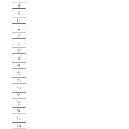
き
く
け
こ
さ
し
す
せ
そ
た
ち
つ
て
と
な
に
ね