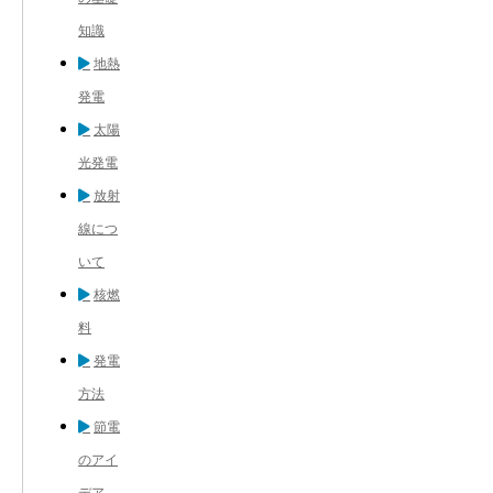
知識
地熱
発電
太陽
光発電
放射
線につ
いて
核燃
料
発電
方法
節電
のアイ
デア