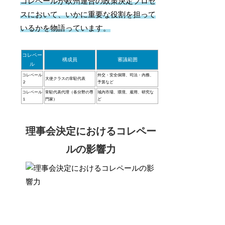
コレペールが欧州連合の政策決定プロセ
スにおいて、いかに重要な役割を担って
いるかを物語っています。
コレペー
構成員
審議範囲
ル
コレペール
外交・安全保障、司法・内務、
大使クラスの常駐代表
２
予算など
コレペール
常駐代表代理（各分野の専
域内市場、環境、雇用、研究な
１
門家）
ど
理事会決定におけるコレペー
ルの影響力