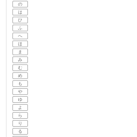
の
は
ひ
ふ
へ
ほ
ま
み
む
め
も
や
ゆ
よ
ら
り
る