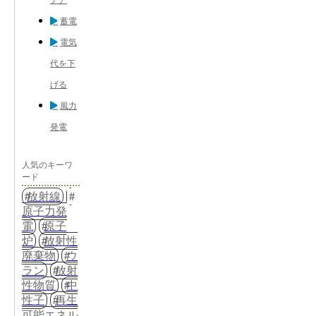
蓄電
電気
代を下
げる
風力
発電
人気のキーワ
ード
放射線
原子力発
電
原子
炉
放射性
廃棄物
ウ
ラン
放射
性物質
中
性子
再生
可能エネル