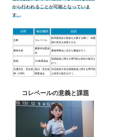
から行われることが可能となっていま
す。
分野
補佐機関
役割
欧州委員会が政策を立案する際に、加盟
全般
コレペール
国の意見を反映させる。
農業特別委員
農林水産
農相理事会に先立ち審議を行う。
会
貿易政策に関する専門的な助言や提言を
貿易
133条委員会
行う。
共通外交・安全保
政治・安全保
外交政策や安全保障政策に関する専門的
障（CFSP）
障委員会
な助言や提言を行う。
コレペールの意義と課題