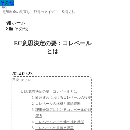
その他
その他
その他
その他
その他
その他
その他
その他
その他
電気料金の見直し、節電のアイデア、発電方法
ホーム
その他
EU意思決定の要：コレペール
とは
2024.09.23
目次
EU意思決定の要：コレペールとは
欧州連合におけるコレペールの役割
コレペールの構成と審議範囲
理事会決定におけるコレペールの影
響力
コレペールとその他の補佐機関
コレペールの意義と課題