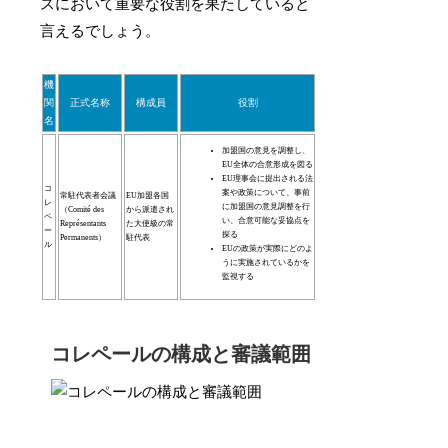
スにおいて重要な役割を果たしていると
言えるでしょう。
機
関
正式名称
構成員
役割
名
加盟国の意見を調整し、
EU全体の合意形成を図る
EU理事会に提出される法
コ
案や政策について、事前
常駐代表者会議
EU加盟各国
レ
に加盟国の意見調整を行
（Comité des
から派遣され
ペ
い、合意可能な妥協点を
Représentants
た大使級の常
ー
探る
Permanents）
駐代表
ル
EUの政策が実際にどのよ
うに実施されているかを
監視する
コレペールの構成と審議範囲