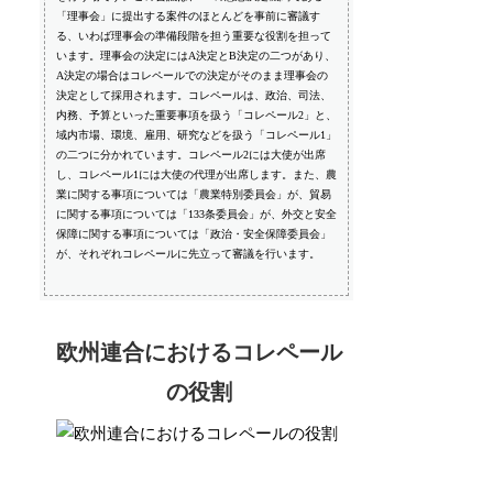
「理事会」に提出する案件のほとんどを事前に審議す
る、いわば理事会の準備段階を担う重要な役割を担って
います。理事会の決定にはA決定とB決定の二つがあり、
A決定の場合はコレペールでの決定がそのまま理事会の
決定として採用されます。コレペールは、政治、司法、
内務、予算といった重要事項を扱う「コレペール2」と、
域内市場、環境、雇用、研究などを扱う「コレペール1」
の二つに分かれています。コレペール2には大使が出席
し、コレペール1には大使の代理が出席します。また、農
業に関する事項については「農業特別委員会」が、貿易
に関する事項については「133条委員会」が、外交と安全
保障に関する事項については「政治・安全保障委員会」
が、それぞれコレペールに先立って審議を行います。
欧州連合におけるコレペール
の役割