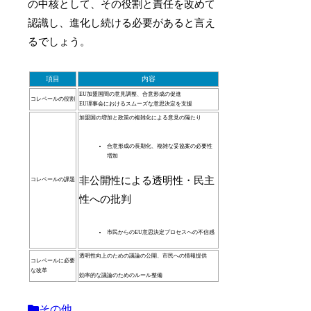
の中核として、その役割と責任を改めて
認識し、進化し続ける必要があると言え
るでしょう。
項目
内容
EU加盟国間の意見調整、合意形成の促進
コレペールの役割
EU理事会におけるスムーズな意思決定を支援
加盟国の増加と政策の複雑化による意見の隔たり
合意形成の長期化、複雑な妥協案の必要性
増加
非公開性による透明性・民主
コレペールの課題
性への批判
市民からのEU意思決定プロセスへの不信感
透明性向上のための議論の公開、市民への情報提供
コレペールに必要
な改革
効率的な議論のためのルール整備
その他