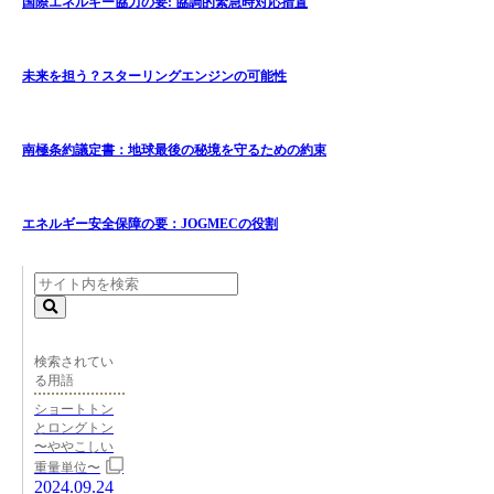
国際エネルギー協力の要: 協調的緊急時対応措置
未来を担う？スターリングエンジンの可能性
南極条約議定書：地球最後の秘境を守るための約束
エネルギー安全保障の要：JOGMECの役割
検索されてい
る用語
ショートトン
とロングトン
〜ややこしい
重量単位〜
2024.09.24