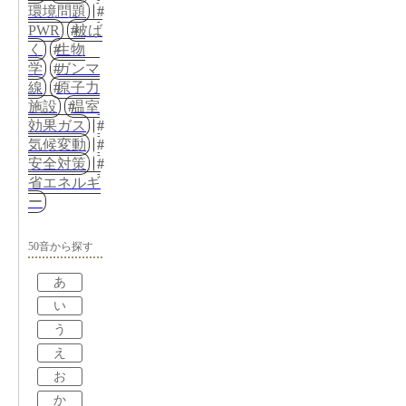
環境問題
PWR
被ば
く
生物
学
ガンマ
線
原子力
施設
温室
効果ガス
気候変動
安全対策
省エネルギ
ー
50音から探す
あ
い
う
え
お
か