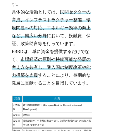
す。
具体的な活動としては、
民間セクターの
育成、インフラストラクチャー整備、環
境問題への対応、エネルギー効率の向上
など、幅広い分野
において、投融資、保
証、政策助言等を行っています。
EBRDは、単に資金を提供するだけでな
く、
市場経済の原則や持続可能な発展の
考え方を共有し、受入国の制度改革や能
力構築を支援
することにより、長期的な
発展に貢献することを目指しています。
項目
内容
正式名
欧州復興開発銀行（European Bank for Reconstruction and
称
Development）
設立年
1991年
設立目
冷戦終結後、中央及び東ヨーロッパ諸国の市場経済への移行と民
的
主化を支援するため
活動範
中央ヨーロッパ、東ヨーロッパ、中央アジア、モンゴル、地中海