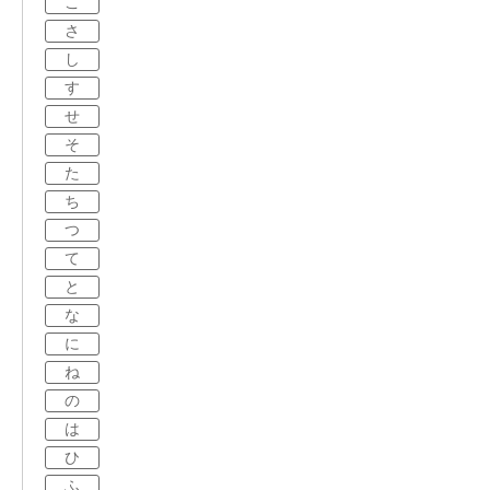
こ
さ
し
す
せ
そ
た
ち
つ
て
と
な
に
ね
の
は
ひ
ふ