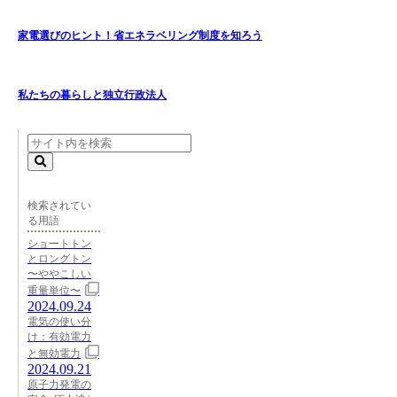
家電選びのヒント！省エネラベリング制度を知ろう
私たちの暮らしと独立行政法人
検索されてい
る用語
ショートトン
とロングトン
〜ややこしい
重量単位〜
2024.09.24
電気の使い分
け：有効電力
と無効電力
2024.09.21
原子力発電の