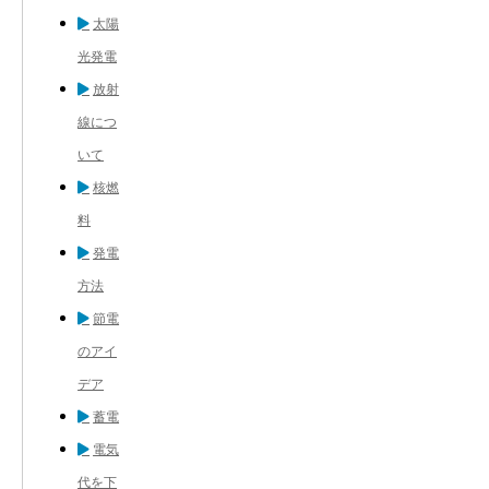
太陽
光発電
放射
線につ
いて
核燃
料
発電
方法
節電
のアイ
デア
蓄電
電気
代を下