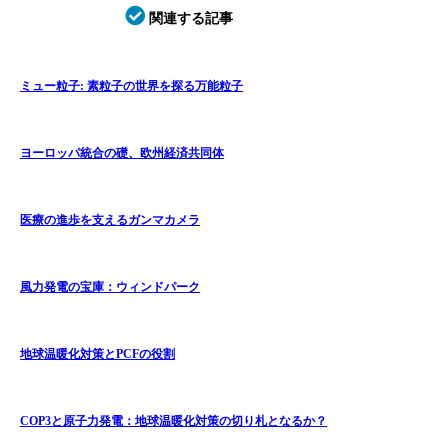
関連する記事
ミュー粒子: 素粒子の世界を探る万能粒子
ヨーロッパ統合の礎、欧州経済共同体
医療の進歩を支えるガンマカメラ
風力発電の宝庫：ウィンドパーク
地球温暖化対策とPCFの役割
COP3と原子力発電：地球温暖化対策の切り札となるか？