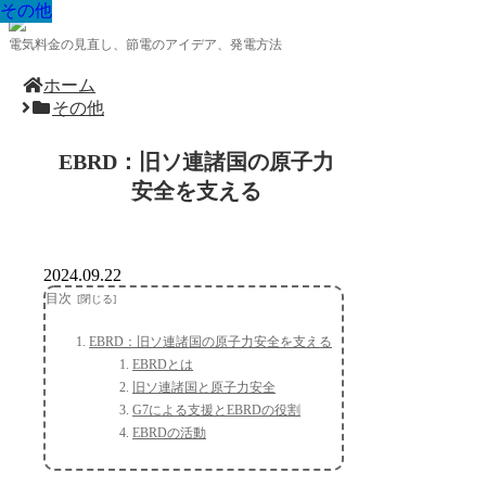
その他
その他
その他
その他
その他
その他
その他
その他
その他
電気料金の見直し、節電のアイデア、発電方法
ホーム
その他
EBRD：旧ソ連諸国の原子力
安全を支える
2024.09.22
目次
EBRD：旧ソ連諸国の原子力安全を支える
EBRDとは
旧ソ連諸国と原子力安全
G7による支援とEBRDの役割
EBRDの活動