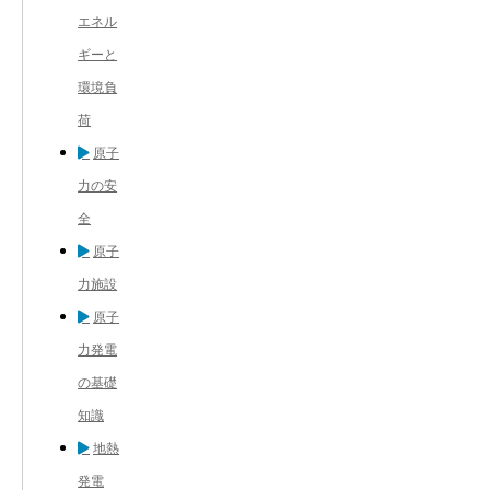
エネル
ギーと
環境負
荷
原子
力の安
全
原子
力施設
原子
力発電
の基礎
知識
地熱
発電