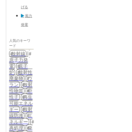
げる
風力
発電
人気のキーワ
ード
放射線
原子力発
電
原子
炉
放射性
廃棄物
ウ
ラン
放射
性物質
中
性子
再生
可能エネル
ギー
放射
線防護
エ
ネルギー
再処理
発