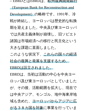
– EBRDとはEBRDは、
欧州復興開発銀行
（European Bank for Reconstruction and
Development）
の略称です。1991年、冷
戦が終結し、ヨーロッパは歴史的な転換
期を迎えました。中央及び東ヨーロッパ
では共産主義体制が崩壊し、旧ソビエト
諸国は市場経済への移行と民主化という
大きな課題に直面しました。
このような状況下、
これらの国々の経済
社会の復興と発展を支援するため、
EBRDは設立されました。
EBRDは、当初は活動の中心を中央ヨー
ロッパ及び東ヨーロッパとしていました
が、その後、活動範囲を拡大し、現在で
は中央アジア、モンゴル、地中海東岸地
域も含めた、
ヨーロッパからアジアに広
がる３８カ国を対象
に事業を行っていま