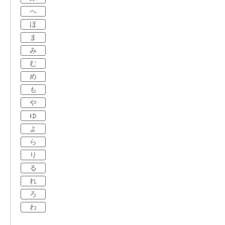
へ
ほ
ま
み
む
め
も
や
ゆ
よ
ら
り
る
れ
ろ
わ