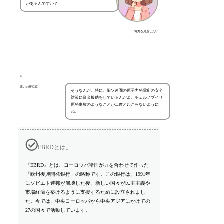
があるんですか？
電力を見直したい
電力の研究家
そうなんだ。特に、旧ソ連圏の原子力発電所の安全
対策に資金援助をしているんだよ。チェルノブイリ
原発事故のようなことが二度と起こらないように
ね。
EBRDとは。
『EBRD』とは、ヨーロッパ諸国が力を合わせて作った
「欧州復興開発銀行」の略称です。この銀行は、1991年
にソビエト連邦が崩壊した後、新しい国々が民主主義や
市場経済を築けるように支援するために設立されまし
た。今では、中央ヨーロッパから中央アジアにかけての
27の国々で活動しています。