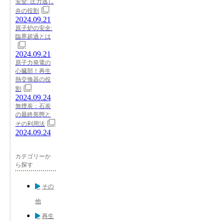
安全: 圧力逃し
弁の役割
2024.09.21
原子炉の安全:
臨界超過とは
2024.09.21
原子力発電の
心臓部！再生
熱交換器の役
割
2024.09.24
無煙炭：石炭
の最終形態と
その利用法
2024.09.24
カテゴリーか
ら探す
その
他
再生