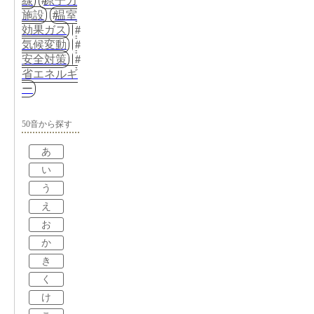
線
原子力
施設
温室
効果ガス
気候変動
安全対策
省エネルギ
ー
50音から探す
あ
い
う
え
お
か
き
く
け