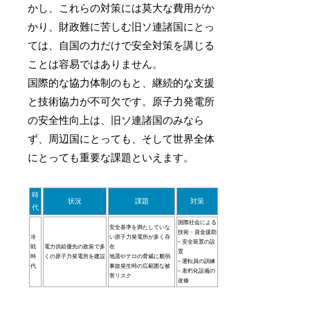
かし、これらの対策には莫大な費用がか
かり、財政難に苦しむ旧ソ連諸国にとっ
ては、自国の力だけで安全対策を講じる
ことは容易ではありません。
国際的な協力体制のもと、継続的な支援
と技術協力が不可欠です。原子力発電所
の安全性向上は、旧ソ連諸国のみなら
ず、周辺国にとっても、そして世界全体
にとっても重要な課題といえます。
時
状況
課題
対策
代
国際社会による
安全基準を満たしていな
技術・資金援助
冷
い原子力発電所が多く存
– 安全装置の設
戦
電力供給優先の政策で多
在
置
時
くの原子力発電所を建設
地震やテロの脅威に脆弱
– 運転員の訓練
代
事故発生時の広範囲な被
– 老朽化設備の
害リスク
改修