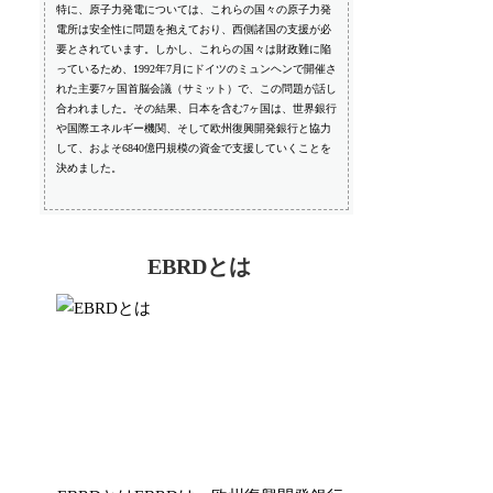
特に、原子力発電については、これらの国々の原子力発
電所は安全性に問題を抱えており、西側諸国の支援が必
要とされています。しかし、これらの国々は財政難に陥
っているため、1992年7月にドイツのミュンヘンで開催さ
れた主要7ヶ国首脳会議（サミット）で、この問題が話し
合われました。その結果、日本を含む7ヶ国は、世界銀行
や国際エネルギー機関、そして欧州復興開発銀行と協力
して、およそ6840億円規模の資金で支援していくことを
決めました。
EBRDとは