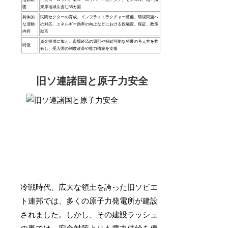
囲
東岸地域を含む38カ国
具体的
民間セクターの育成、インフラストラクチャー整備、環境問題へ
な活動
の対応、エネルギー効率の向上などにおける投融資、保証、政策
内容
助言
資金提供に加え、市場経済の原則や持続可能な発展の考え方を共
特徴
有し、受入国の制度改革や能力構築を支援
旧ソ連諸国と原子力安全
冷戦時代、広大な領土を誇った旧ソビエ
ト連邦では、多くの原子力発電所が建設
されました。しかし、その建設ラッシュ