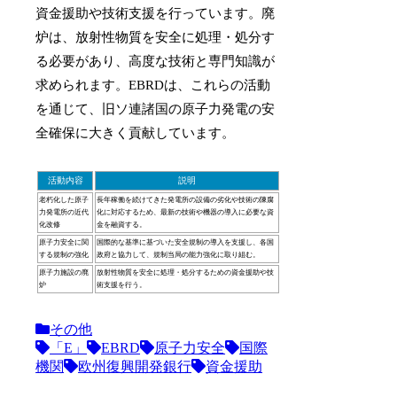
資金援助や技術支援を行っています。廃
炉は、放射性物質を安全に処理・処分す
る必要があり、高度な技術と専門知識が
求められます。EBRDは、これらの活動
を通じて、旧ソ連諸国の原子力発電の安
全確保に大きく貢献しています。
活動内容
説明
老朽化した原子
長年稼働を続けてきた発電所の設備の劣化や技術の陳腐
力発電所の近代
化に対応するため、最新の技術や機器の導入に必要な資
化改修
金を融資する。
原子力安全に関
国際的な基準に基づいた安全規制の導入を支援し、各国
する規制の強化
政府と協力して、規制当局の能力強化に取り組む。
原子力施設の廃
放射性物質を安全に処理・処分するための資金援助や技
炉
術支援を行う。
その他
「E」
EBRD
原子力安全
国際
機関
欧州復興開発銀行
資金援助