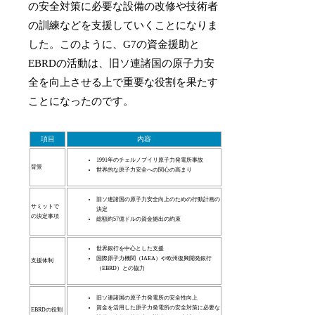
の安全対策に必要な設備の改修や技術者
の訓練などを支援していくことになりま
した。このように、G7の資金援助と
EBRDの活動は、旧ソ連諸国の原子力安
全を向上させる上で重要な役割を果たす
ことになったのです。
項目
内容
1991年のチェルノブイリ原子力発電所事故
背景
世界的な原子力安全への関心の高まり
旧ソ連諸国の原子力安全向上のための行動計画の
サミットで
決定
の決定事項
総額約57億ドルの資金拠出の約束
世界銀行を中心とした支援
国際原子力機関（IAEA）や欧州復興開発銀行
支援体制
（EBRD）との協力
旧ソ連諸国の原子力発電所の安全性向上
資金を活用した原子力発電所の安全対策に必要な
EBRDの役割