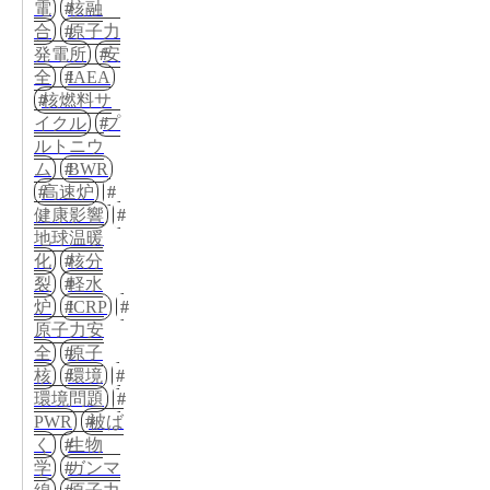
電
核融
合
原子力
発電所
安
全
IAEA
核燃料サ
イクル
プ
ルトニウ
ム
BWR
高速炉
健康影響
地球温暖
化
核分
裂
軽水
炉
ICRP
原子力安
全
原子
核
環境
環境問題
PWR
被ば
く
生物
学
ガンマ