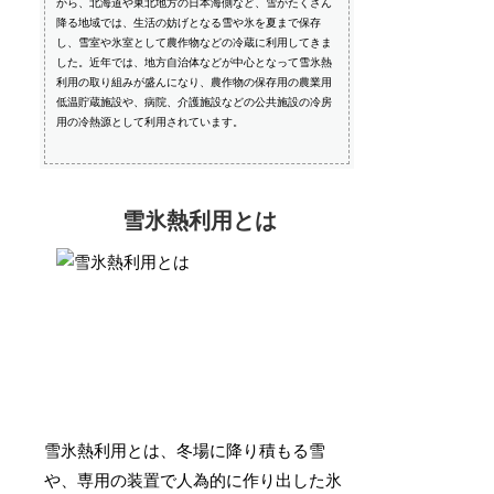
から、北海道や東北地方の日本海側など、雪がたくさん
降る地域では、生活の妨げとなる雪や氷を夏まで保存
し、雪室や氷室として農作物などの冷蔵に利用してきま
した。近年では、地方自治体などが中心となって雪氷熱
利用の取り組みが盛んになり、農作物の保存用の農業用
低温貯蔵施設や、病院、介護施設などの公共施設の冷房
用の冷熱源として利用されています。
雪氷熱利用とは
雪氷熱利用とは、冬場に降り積もる雪
や、専用の装置で人為的に作り出した氷