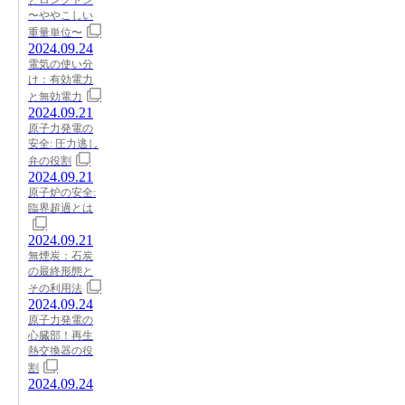
〜ややこしい
重量単位〜
2024.09.24
電気の使い分
け：有効電力
と無効電力
2024.09.21
原子力発電の
安全: 圧力逃し
弁の役割
2024.09.21
原子炉の安全:
臨界超過とは
2024.09.21
無煙炭：石炭
の最終形態と
その利用法
2024.09.24
原子力発電の
心臓部！再生
熱交換器の役
割
2024.09.24