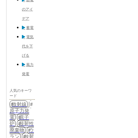
のアイ
デア
蓄電
電気
代を下
げる
風力
発電
人気のキーワ
ード
放射線
原子力発
電
原子
炉
放射性
廃棄物
ウ
ラン
放射