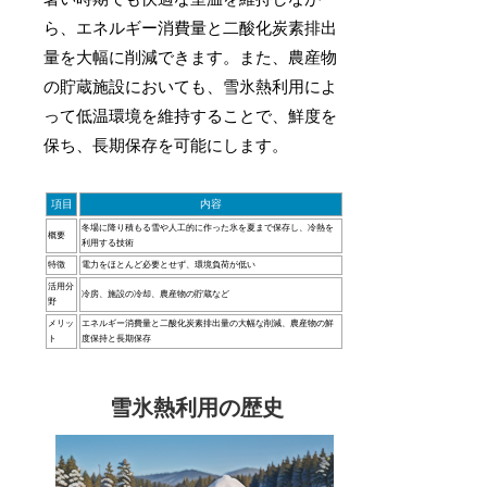
ら、エネルギー消費量と二酸化炭素排出
量を大幅に削減できます。また、農産物
の貯蔵施設においても、雪氷熱利用によ
って低温環境を維持することで、鮮度を
保ち、長期保存を可能にします。
項目
内容
冬場に降り積もる雪や人工的に作った氷を夏まで保存し、冷熱を
概要
利用する技術
特徴
電力をほとんど必要とせず、環境負荷が低い
活用分
冷房、施設の冷却、農産物の貯蔵など
野
メリッ
エネルギー消費量と二酸化炭素排出量の大幅な削減、農産物の鮮
ト
度保持と長期保存
雪氷熱利用の歴史