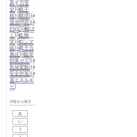
原子力安
全
原子
核
環境
環境問題
PWR
被ば
く
生物
学
ガンマ
線
原子力
施設
温室
効果ガス
気候変動
安全対策
省エネルギ
ー
50音から探す
あ
い
う