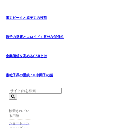
電力ピークと原子力の役割
原子力発電とコロイド：意外な関係性
企業価値を高めるCSRとは
素粒子界の重鎮：K中間子の謎
検索されてい
る用語
ショートトン
とロングトン