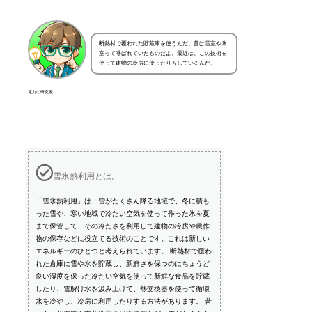
断熱材で覆われた貯蔵庫を使うんだ。昔は雪室や氷
室って呼ばれていたものだよ。最近は、この技術を
使って建物の冷房に使ったりもしているんだ。
電力の研究家
雪氷熱利用とは。
「雪氷熱利用」は、雪がたくさん降る地域で、冬に積も
った雪や、寒い地域で冷たい空気を使って作った氷を夏
まで保管して、その冷たさを利用して建物の冷房や農作
物の保存などに役立てる技術のことです。これは新しい
エネルギーのひとつと考えられています。 断熱材で覆わ
れた倉庫に雪や氷を貯蔵し、新鮮さを保つのにちょうど
良い湿度を保った冷たい空気を使って新鮮な食品を貯蔵
したり、雪解け水を汲み上げて、熱交換器を使って循環
水を冷やし、冷房に利用したりする方法があります。 昔