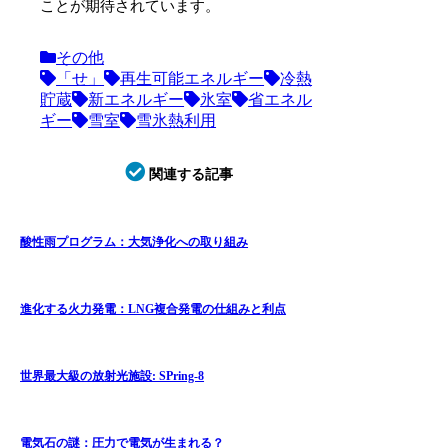
ことが期待されています。
その他
「せ」
再生可能エネルギー
冷熱
貯蔵
新エネルギー
氷室
省エネル
ギー
雪室
雪氷熱利用
関連する記事
酸性雨プログラム：大気浄化への取り組み
進化する火力発電：LNG複合発電の仕組みと利点
世界最大級の放射光施設: SPring-8
電気石の謎：圧力で電気が生まれる？