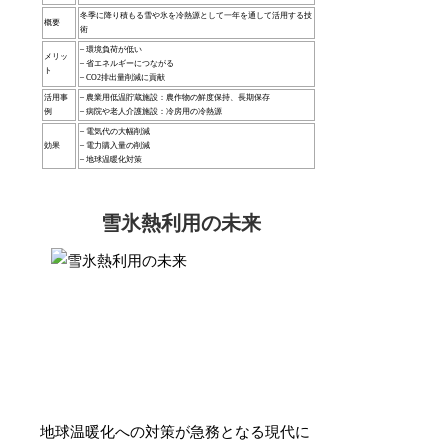
冬季に降り積もる雪や氷を冷熱源として一年を通して活用する技
概要
術
– 環境負荷が低い
メリッ
– 省エネルギーにつながる
ト
– CO2排出量削減に貢献
活用事
– 農業用低温貯蔵施設：農作物の鮮度保持、長期保存
例
– 病院や老人介護施設：冷房用の冷熱源
– 電気代の大幅削減
効果
– 電力購入量の削減
– 地球温暖化対策
雪氷熱利用の未来
地球温暖化への対策が急務となる現代に