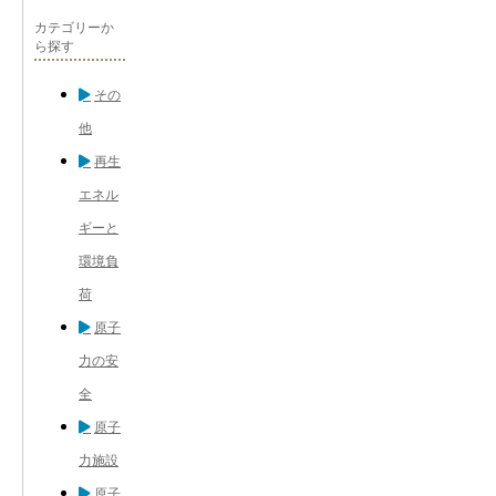
カテゴリーか
ら探す
その
他
再生
エネル
ギーと
環境負
荷
原子
力の安
全
原子
力施設
原子