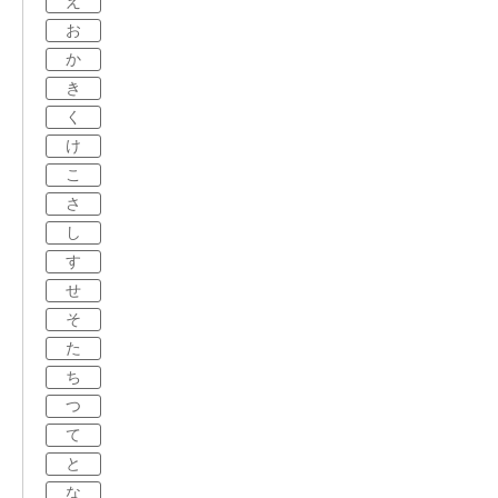
え
お
か
き
く
け
こ
さ
し
す
せ
そ
た
ち
つ
て
と
な