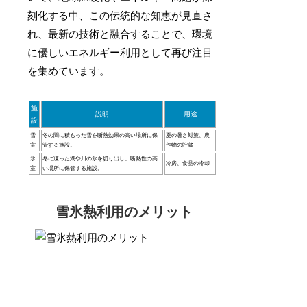
刻化する中、この伝統的な知恵が見直さ
れ、最新の技術と融合することで、環境
に優しいエネルギー利用として再び注目
を集めています。
施
説明
用途
設
雪
冬の間に積もった雪を断熱効果の高い場所に保
夏の暑さ対策、農
室
管する施設。
作物の貯蔵
氷
冬に凍った湖や川の氷を切り出し、断熱性の高
冷房、食品の冷却
室
い場所に保管する施設。
雪氷熱利用のメリット