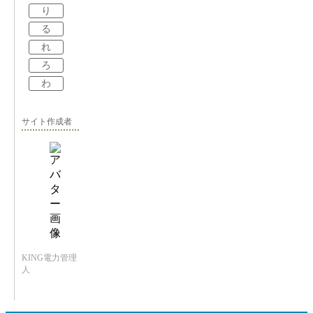
り
る
れ
ろ
わ
サイト作成者
KING電力管理
人