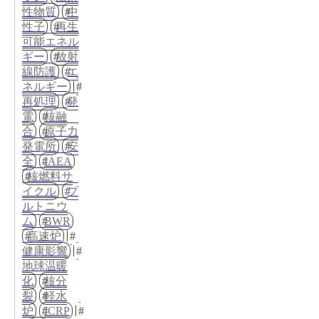
性物質
中
性子
再生
可能エネル
ギー
放射
線防護
エ
ネルギー
再処理
発
電
核融
合
原子力
発電所
安
全
IAEA
核燃料サ
イクル
プ
ルトニウ
ム
BWR
高速炉
健康影響
地球温暖
化
核分
裂
軽水
炉
ICRP