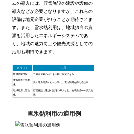
ムの導入には、貯雪施設の建設や設備の
導入などが必要となりますが、これらの
設備は地元企業が担うことが期待されま
す。また、雪氷熱利用は、地域独自の資
源を活用したエネルギーシステムであ
り、地域の魅力向上や観光資源としての
活用も期待できます。
メリット
内容
環境負荷低減
二酸化炭素の排出を大幅に削減できる
電力需要の平準
夏の電力需要のピーク時に、電力消費を抑える効果
化
地域経済の活性
貯雪施設の建設や設備の導入など、地域経済への波及効
化
果
雪氷熱利用の適用例