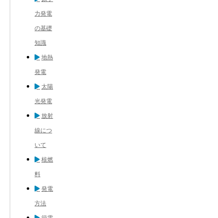
力発電
の基礎
知識
地熱
発電
太陽
光発電
放射
線につ
いて
核燃
料
発電
方法
節電