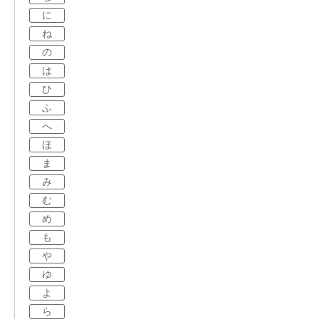
に
ね
の
は
ひ
ふ
へ
ほ
ま
み
む
め
も
や
ゆ
よ
ら