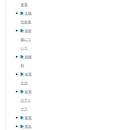
発電
太陽
光発電
放射
線につ
いて
核燃
料
発電
方法
節電
のアイ
デア
蓄電
電気