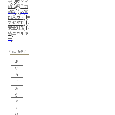
学
ガンマ
線
原子力
施設
温室
効果ガス
気候変動
安全対策
省エネルギ
ー
50音から探す
あ
い
う
え
お
か
き
く
け