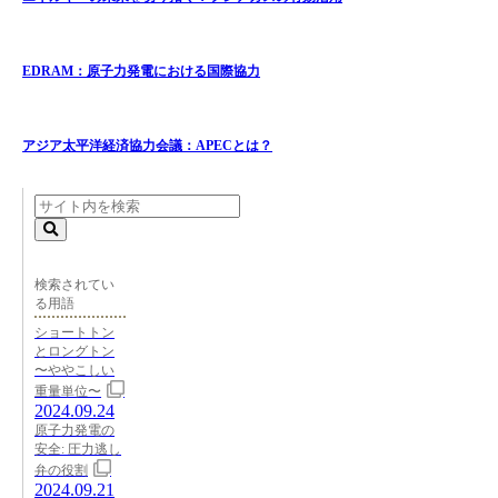
EDRAM：原子力発電における国際協力
アジア太平洋経済協力会議：APECとは？
検索されてい
る用語
ショートトン
とロングトン
〜ややこしい
重量単位〜
2024.09.24
原子力発電の
安全: 圧力逃し
弁の役割
2024.09.21