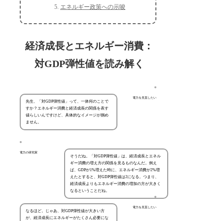
エネルギー政策への示唆
経済成長とエネルギー消費：
対GDP弾性値を読み解く
電力を見直したい
先生、「対GDP弾性値」って、一体何のことで
すか？エネルギー消費と経済成長の関係を表す
値らしいんですけど、具体的なイメージが掴め
ません。
電力の研究家
そうだね。「対GDP弾性値」は、経済成長とエネル
ギー消費の増え方の関係を見るものなんだ。例え
ば、GDPが1%増えた時に、エネルギー消費が2%増
えたとすると、対GDP弾性値は2になる。つまり、
経済成長よりもエネルギー消費の増加の方が大きく
なるということだね。
電力を見直したい
なるほど。じゃあ、対GDP弾性値が大きい方
が、経済成長にエネルギーがたくさん必要にな