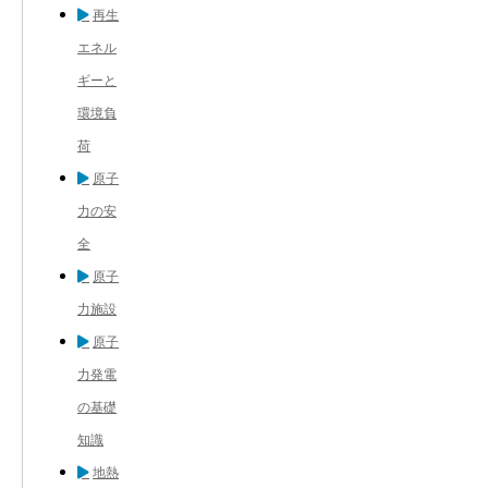
再生
エネル
ギーと
環境負
荷
原子
力の安
全
原子
力施設
原子
力発電
の基礎
知識
地熱