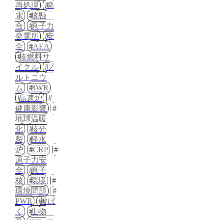
再処理
発
電
核融
合
原子力
発電所
安
全
IAEA
核燃料サ
イクル
プ
ルトニウ
ム
BWR
高速炉
健康影響
地球温暖
化
核分
裂
軽水
炉
ICRP
原子力安
全
原子
核
環境
環境問題
PWR
被ば
く
生物