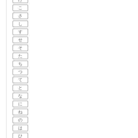
こ
さ
し
す
せ
そ
た
ち
つ
て
と
な
に
ね
の
は
ひ