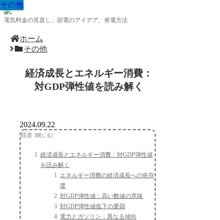
その他
その他
その他
その他
その他
その他
その他
その他
その他
電気料金の見直し、節電のアイデア、発電方法
ホーム
その他
経済成長とエネルギー消費：
対GDP弾性値を読み解く
2024.09.22
目次
経済成長とエネルギー消費：対GDP弾性値
を読み解く
エネルギー消費の経済成長への依存
度
対GDP弾性値：高い数値の意味
対GDP弾性値低下の要因
電力とガソリン：異なる傾向