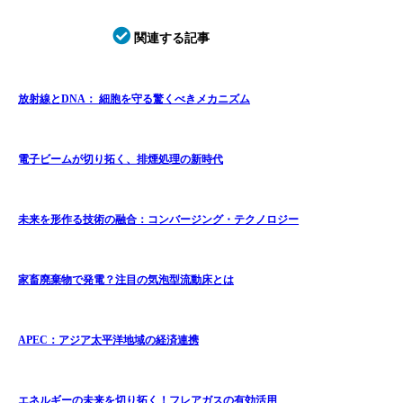
関連する記事
放射線とDNA： 細胞を守る驚くべきメカニズム
電子ビームが切り拓く、排煙処理の新時代
未来を形作る技術の融合：コンバージング・テクノロジー
家畜廃棄物で発電？注目の気泡型流動床とは
APEC：アジア太平洋地域の経済連携
エネルギーの未来を切り拓く！フレアガスの有効活用