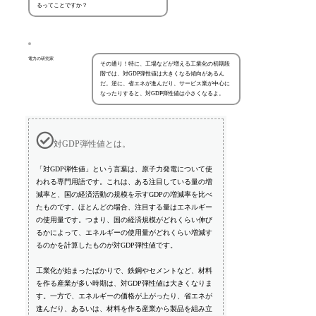
るってことですか？
電力の研究家
その通り！特に、工場などが増える工業化の初期段
階では、対GDP弾性値は大きくなる傾向があるん
だ。逆に、省エネが進んだり、サービス業が中心に
なったりすると、対GDP弾性値は小さくなるよ。
対GDP弾性値とは。
「対GDP弾性値」という言葉は、原子力発電について使
われる専門用語です。これは、ある注目している量の増
減率と、国の経済活動の規模を示すGDPの増減率を比べ
たものです。ほとんどの場合、注目する量はエネルギー
の使用量です。つまり、国の経済規模がどれくらい伸び
るかによって、エネルギーの使用量がどれくらい増減す
るのかを計算したものが対GDP弾性値です。
工業化が始まったばかりで、鉄鋼やセメントなど、材料
を作る産業が多い時期は、対GDP弾性値は大きくなりま
す。一方で、エネルギーの価格が上がったり、省エネが
進んだり、あるいは、材料を作る産業から製品を組み立