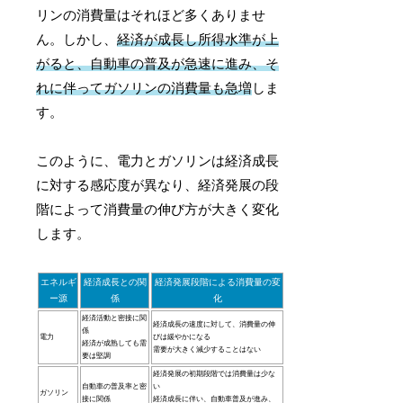
リンの消費量はそれほど多くありませ
ん。しかし、
経済が成長し所得水準が上
がると、自動車の普及が急速に進み、そ
れに伴ってガソリンの消費量も急増
しま
す。
このように、電力とガソリンは経済成長
に対する感応度が異なり、経済発展の段
階によって消費量の伸び方が大きく変化
します。
エネルギ
経済成長との関
経済発展段階による消費量の変
ー源
係
化
経済活動と密接に関
経済成長の速度に対して、消費量の伸
係
電力
びは緩やかになる
経済が成熟しても需
需要が大きく減少することはない
要は堅調
経済発展の初期段階では消費量は少な
自動車の普及率と密
い
ガソリン
接に関係
経済成長に伴い、自動車普及が進み、