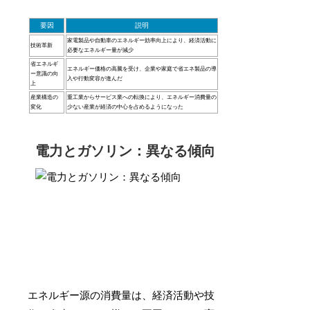
要因
説明
家電製品や自動車のエネルギー効率向上により、経済活動に
技術革新
必要なエネルギー量が減少
省エネルギ
エネルギー価格の高騰を受け、企業や家庭で省エネ製品の導
ー意識の向
入や行動変容が進んだ
上
産業構造の
重工業からサービス業への転換により、エネルギー消費量の
変化
少ない産業が経済の中心を占めるようになった
電力とガソリン：異なる傾向
エネルギー源の消費量は、経済活動や技