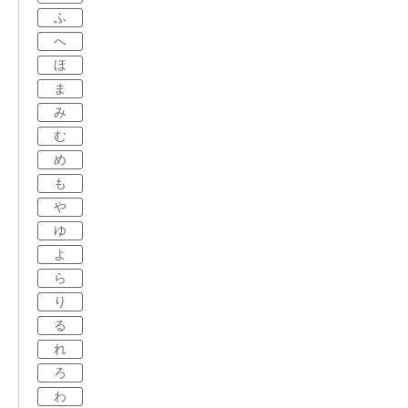
ふ
へ
ほ
ま
み
む
め
も
や
ゆ
よ
ら
り
る
れ
ろ
わ