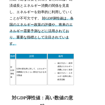
済成長とエネルギー消費の関係を見直
し、エネルギーを効率的に利用していく
ことが不可欠です。
対GDP弾性値は、各
国のエネルギー政策の評価や、将来のエ
ネルギー需要予測などに活用されてお
り、重要な指標として注目されていま
す。
指標
説明
備考
値が大きい：経済
成長がエネルギー
対
GDPの変化率に対して、エネルギー
消費に大きく依存
GDP
消費量がどれくらい変化するかを示
値が小さい：エネ
弾性
す数値
ルギー効率の高い
値
経済活動
対GDP弾性値：高い数値の意