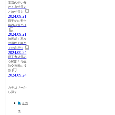
電気の使い分
け：有効電力
と無効電力
2024.09.21
原子炉の安全:
臨界超過とは
2024.09.21
無煙炭：石炭
の最終形態と
その利用法
2024.09.24
原子力発電の
心臓部！再生
熱交換器の役
割
2024.09.24
カテゴリーか
ら探す
その
他