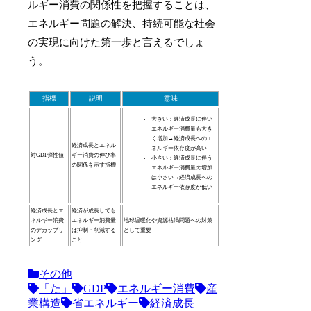
ルギー消費の関係性を把握することは、
エネルギー問題の解決、持続可能な社会
の実現に向けた第一歩と言えるでしょ
う。
指標
説明
意味
大きい：経済成長に伴い
エネルギー消費量も大き
く増加→経済成長へのエ
経済成長とエネル
ネルギー依存度が高い
対GDP弾性値
ギー消費の伸び率
小さい：経済成長に伴う
の関係を示す指標
エネルギー消費量の増加
は小さい→経済成長への
エネルギー依存度が低い
経済成長とエ
経済が成長しても
ネルギー消費
エネルギー消費量
地球温暖化や資源枯渇問題への対策
のデカップリ
は抑制・削減する
として重要
ング
こと
その他
「た」
GDP
エネルギー消費
産
業構造
省エネルギー
経済成長