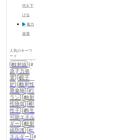
代を下
げる
風力
発電
人気のキーワ
ード
放射線
原子力発
電
原子
炉
放射性
廃棄物
ウ
ラン
放射
性物質
中
性子
再生
可能エネル
ギー
放射
線防護
エ
ネルギー