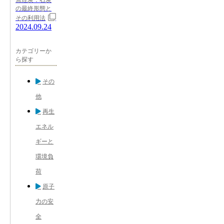
無煙炭：石炭
の最終形態と
その利用法
2024.09.24
カテゴリーか
ら探す
その
他
再生
エネル
ギーと
環境負
荷
原子
力の安
全