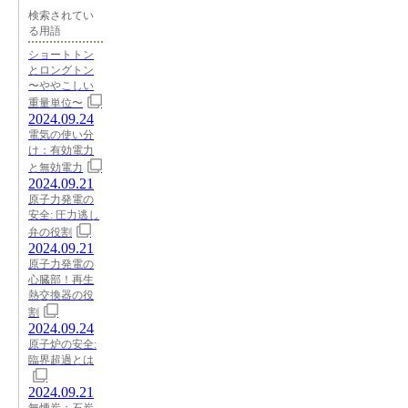
検索されてい
る用語
ショートトン
とロングトン
〜ややこしい
重量単位〜
2024.09.24
電気の使い分
け：有効電力
と無効電力
2024.09.21
原子力発電の
安全: 圧力逃し
弁の役割
2024.09.21
原子力発電の
心臓部！再生
熱交換器の役
割
2024.09.24
原子炉の安全:
臨界超過とは
2024.09.21