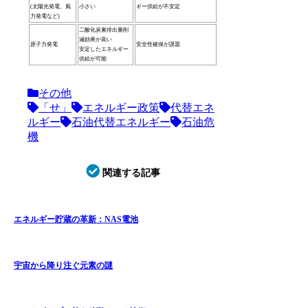
(太陽光発電、風
小さい
ギー供給が不安定
力発電など)
二酸化炭素排出量削
減効果が高い
原子力発電
安全性確保が課題
安定したエネルギー
供給が可能
その他
「せ」
エネルギー政策
代替エネ
ルギー
石油代替エネルギー
石油危
機
関連する記事
エネルギー貯蔵の革新：NAS電池
宇宙から降り注ぐ元素の謎