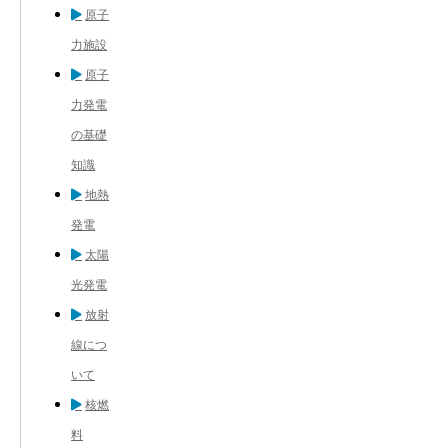
原子
力施設
原子
力発電
の基礎
知識
地熱
発電
太陽
光発電
放射
線につ
いて
核燃
料