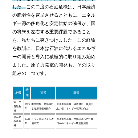
した。
この二度の石油危機は、日本経済
の脆弱性を露呈させるとともに、エネル
ギー源の多角化と安定供給の確保が、国
の将来を左右する重要課題であること
を、私たちに突きつけました。この経験
を教訓に、日本は石油に代わるエネルギ
ーの開発と導入に積極的に取り組み始め
ました。原子力発電の開発も、その取り
組みの一つです。
時
危機
背景
影響
期
第一次
1973
中東戦争、産油国に
原油価格高騰、経済混乱、物資不
石油危
年
よる原油価格操作
足、省エネルギー意識の向上
機
第二次
1978
イラン革命による政
原油価格高騰、世界経済への打撃、
石油危
年
情不安
日本のエネルギー脆弱性露呈
機