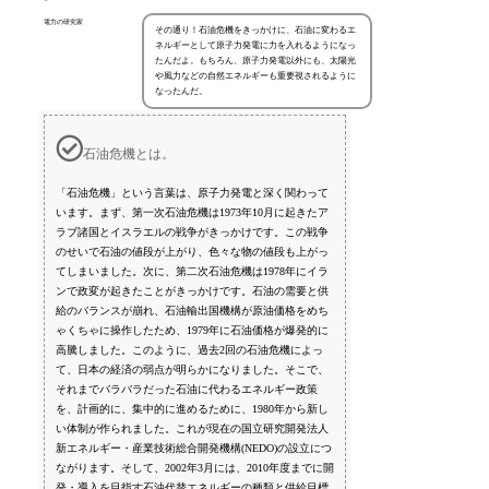
電力の研究家
その通り！石油危機をきっかけに、石油に変わるエ
ネルギーとして原子力発電に力を入れるようになっ
たんだよ。もちろん、原子力発電以外にも、太陽光
や風力などの自然エネルギーも重要視されるように
なったんだ。
石油危機とは。
「石油危機」という言葉は、原子力発電と深く関わって
います。まず、第一次石油危機は1973年10月に起きたア
ラブ諸国とイスラエルの戦争がきっかけです。この戦争
のせいで石油の値段が上がり、色々な物の値段も上がっ
てしまいました。次に、第二次石油危機は1978年にイラ
ンで政変が起きたことがきっかけです。石油の需要と供
給のバランスが崩れ、石油輸出国機構が原油価格をめち
ゃくちゃに操作したため、1979年に石油価格が爆発的に
高騰しました。このように、過去2回の石油危機によっ
て、日本の経済の弱点が明らかになりました。そこで、
それまでバラバラだった石油に代わるエネルギー政策
を、計画的に、集中的に進めるために、1980年から新し
い体制が作られました。これが現在の国立研究開発法人
新エネルギー・産業技術総合開発機構(NEDO)の設立につ
ながります。そして、2002年3月には、2010年度までに開
発・導入を目指す石油代替エネルギーの種類と供給目標