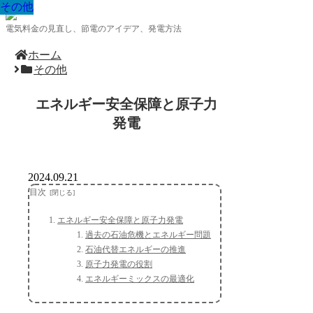
その他
その他
その他
その他
その他
その他
その他
その他
その他
電気料金の見直し、節電のアイデア、発電方法
ホーム
その他
エネルギー安全保障と原子力
発電
2024.09.21
目次
エネルギー安全保障と原子力発電
過去の石油危機とエネルギー問題
石油代替エネルギーの推進
原子力発電の役割
エネルギーミックスの最適化