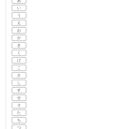
あ
い
う
え
お
か
き
く
け
こ
さ
し
す
せ
そ
た
ち
つ