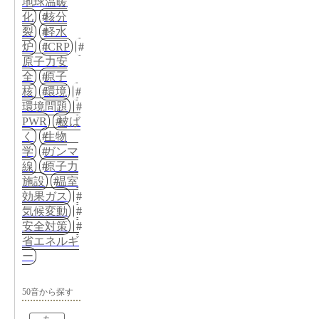
地球温暖
化
核分
裂
軽水
炉
ICRP
原子力安
全
原子
核
環境
環境問題
PWR
被ば
く
生物
学
ガンマ
線
原子力
施設
温室
効果ガス
気候変動
安全対策
省エネルギ
ー
50音から探す