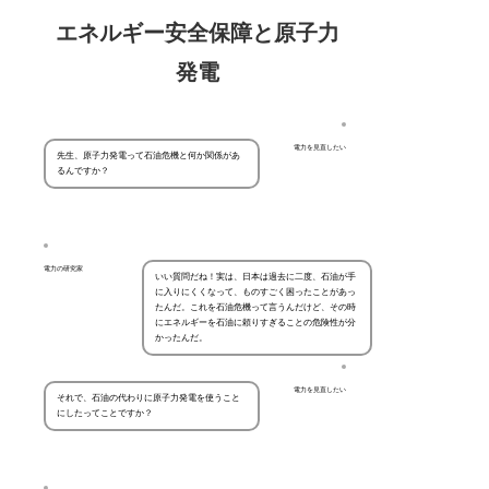
エネルギー安全保障と原子力
発電
電力を見直したい
先生、原子力発電って石油危機と何か関係があ
るんですか？
電力の研究家
いい質問だね！実は、日本は過去に二度、石油が手
に入りにくくなって、ものすごく困ったことがあっ
たんだ。これを石油危機って言うんだけど、その時
にエネルギーを石油に頼りすぎることの危険性が分
かったんだ。
電力を見直したい
それで、石油の代わりに原子力発電を使うこと
にしたってことですか？