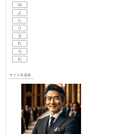
ゆ
よ
ら
り
る
れ
ろ
わ
サイト作成者