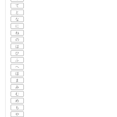
て
と
な
に
ね
の
は
ひ
ふ
へ
ほ
ま
み
む
め
も
や