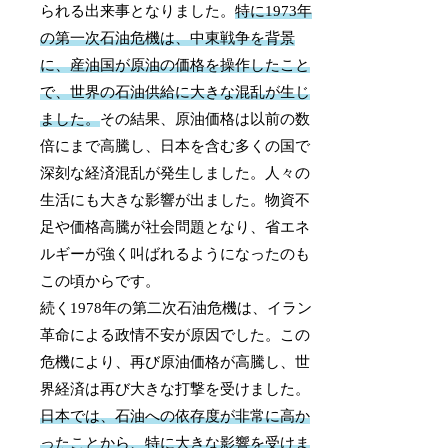
られる出来事となりました。
特に1973年
の第一次石油危機は、中東戦争を背景
に、産油国が原油の価格を操作したこと
で、世界の石油供給に大きな混乱が生じ
ました。
その結果、原油価格は以前の数
倍にまで高騰し、日本を含む多くの国で
深刻な経済混乱が発生しました。人々の
生活にも大きな影響が出ました。物資不
足や価格高騰が社会問題となり、省エネ
ルギーが強く叫ばれるようになったのも
この頃からです。
続く1978年の第二次石油危機は、イラン
革命による政情不安が原因でした。この
危機により、再び原油価格が高騰し、世
界経済は再び大きな打撃を受けました。
日本では、石油への依存度が非常に高か
ったことから、特に大きな影響を受けま