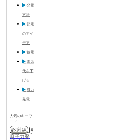
発電
方法
節電
のアイ
デア
蓄電
電気
代を下
げる
風力
発電
人気のキーワ
ード
放射線
原子力発