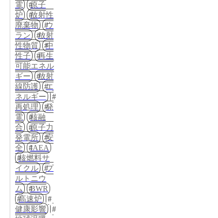
電
原子
炉
放射性
廃棄物
ウ
ラン
放射
性物質
中
性子
再生
可能エネル
ギー
放射
線防護
エ
ネルギー
再処理
発
電
核融
合
原子力
発電所
安
全
IAEA
核燃料サ
イクル
プ
ルトニウ
ム
BWR
高速炉
健康影響