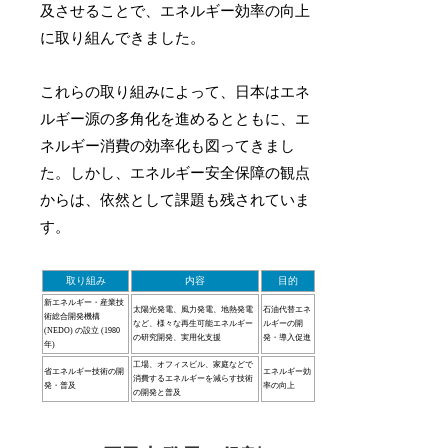
及させることで、エネルギー効率の向上
に取り組んできました。
これらの取り組みによって、日本はエネ
ルギー源の多角化を進めるとともに、エ
ネルギー消費の効率化も図ってきまし
た。しかし、エネルギー安全保障の観点
からは、依然として課題も残されていま
す。
取り組み
内容
目的
新エネルギー・産業技
太陽光発電、風力発電、地熱発電
石油代替エネ
術総合開発機構
など、様々な再生可能エネルギー
ルギーの開
(NEDO) の設立 (1980
の研究開発、実用化支援
発・導入促進
年)
工場、オフィスビル、家庭などで
省エネルギー技術の開
エネルギー効
消費するエネルギーを減らす技術
発・普及
率の向上
の開発と普及