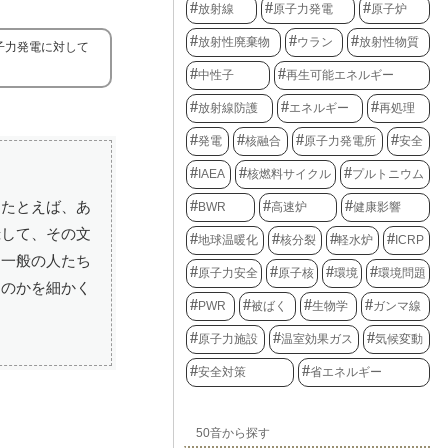
放射線
原子力発電
原子炉
放射性廃棄物
ウラン
放射性物質
子力発電に対して
中性子
再生可能エネルギー
放射線防護
エネルギー
再処理
発電
核融合
原子力発電所
安全
IAEA
核燃料サイクル
プルトニウム
。たとえば、あ
BWR
高速炉
健康影響
録して、その文
地球温暖化
核分裂
軽水炉
ICRP
ち一般の人たち
原子力安全
原子核
環境
環境問題
るのかを細かく
PWR
被ばく
生物学
ガンマ線
原子力施設
温室効果ガス
気候変動
安全対策
省エネルギー
50音から探す