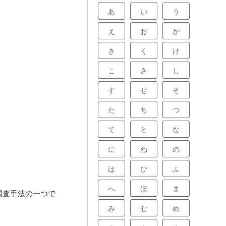
あ
い
う
え
お
か
き
く
け
こ
さ
し
す
せ
そ
た
ち
つ
て
と
な
に
ね
の
は
ひ
ふ
へ
ほ
ま
調査手法の一つで
み
む
め