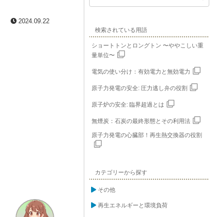
2024.09.22
検索されている用語
ショートトンとロングトン 〜ややこしい重
量単位〜
電気の使い分け：有効電力と無効電力
原子力発電の安全: 圧力逃し弁の役割
原子炉の安全: 臨界超過とは
無煙炭：石炭の最終形態とその利用法
原子力発電の心臓部！再生熱交換器の役割
カテゴリーから探す
その他
再生エネルギーと環境負荷