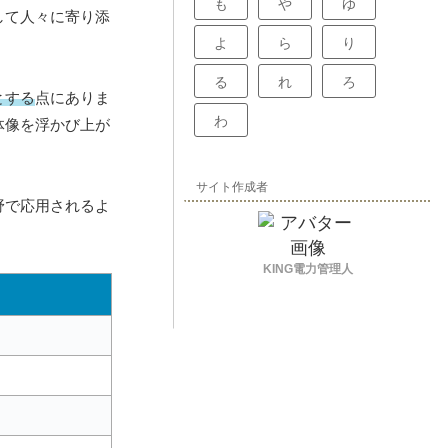
も
や
ゆ
して人々に寄り添
よ
ら
り
る
れ
ろ
とする
点にありま
わ
体像を浮かび上が
サイト作成者
野で応用されるよ
KING電力管理人