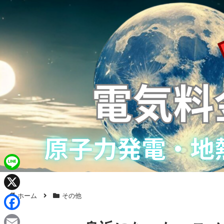
L
i
ホーム
その他
X
n
F