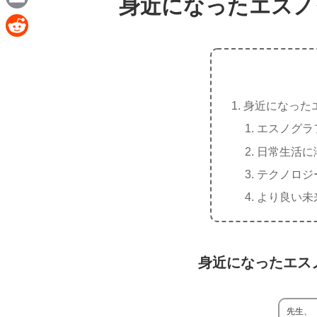
身近になったエスノ
e
a
E
c
m
R
e
a
e
b
i
d
o
身近になった
l
d
o
エスノグラ
i
k
日常生活に
t
テクノロジ
より良い未
身近になったエス
先生、