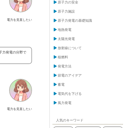
原子力の安全
原子力施設
電力を見直したい
原子力発電の基礎知識
地熱発電
太陽光発電
放射線について
子力発電の分野で
核燃料
発電方法
節電のアイデア
蓄電
電気代を下げる
風力発電
電力を見直したい
人気のキーワード