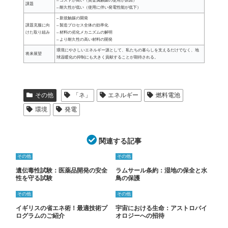
– コストが高い（貴金属触媒の使用が原因）
課題
– 耐久性が低い（使用に伴い発電性能が低下）
– 新規触媒の開発
課題克服に向
– 製造プロセス全体の効率化
けた取り組み
– 材料の劣化メカニズムの解明
– より耐久性の高い材料の開発
環境にやさしいエネルギー源として、私たちの暮らしを支えるだけでなく、地
将来展望
球温暖化の抑制にも大きく貢献することが期待される。
その他
「ネ」
エネルギー
燃料電池
環境
発電
関連する記事
その他
その他
遺伝毒性試験：医薬品開発の安全
ラムサール条約：湿地の保全と水
性を守る試験
鳥の保護
その他
その他
イギリスの省エネ術！最適技術プ
宇宙における生命：アストロバイ
ログラムのご紹介
オロジーへの招待