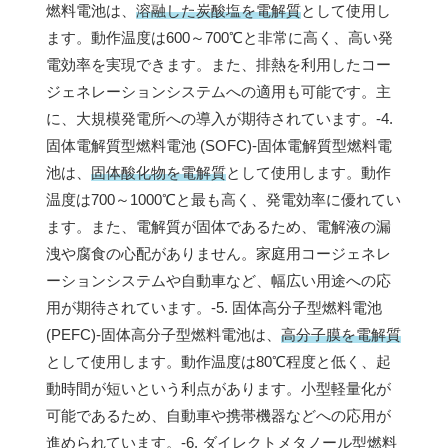
燃料電池は、
溶融した炭酸塩を電解質
として使用し
ます。動作温度は600～700℃と非常に高く、高い発
電効率を実現できます。また、排熱を利用したコー
ジェネレーションシステムへの適用も可能です。主
に、大規模発電所への導入が期待されています。-4.
固体電解質型燃料電池 (SOFC)-固体電解質型燃料電
池は、
固体酸化物を電解質
として使用します。動作
温度は700～1000℃と最も高く、発電効率に優れてい
ます。また、電解質が固体であるため、電解液の漏
洩や腐食の心配がありません。家庭用コージェネレ
ーションシステムや自動車など、幅広い用途への応
用が期待されています。-5. 固体高分子型燃料電池
(PEFC)-固体高分子型燃料電池は、
高分子膜を電解質
として使用します。動作温度は80℃程度と低く、起
動時間が短いという利点があります。小型軽量化が
可能であるため、自動車や携帯機器などへの応用が
進められています。-6. ダイレクトメタノール型燃料