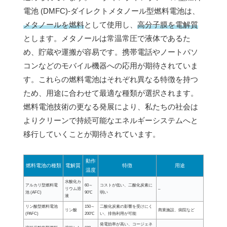
電池 (DMFC)-ダイレクトメタノール型燃料電池は、
メタノールを燃料
として使用し、
高分子膜を電解質
とします。メタノールは常温常圧で液体であるた
め、貯蔵や運搬が容易です。携帯電話やノートパソ
コンなどのモバイル機器への応用が期待されていま
す。これらの燃料電池はそれぞれ異なる特徴を持つ
ため、用途に合わせて最適な種類が選択されます。
燃料電池技術の更なる発展により、私たちの社会は
よりクリーンで持続可能なエネルギーシステムへと
移行していくことが期待されています。
動作
燃料電池の種類
電解質
特徴
用途
温度
水酸化カ
アルカリ型燃料電
60～
コストが低い、二酸化炭素に
リウム溶
–
池 (AFC)
90℃
弱い
液
リン酸型燃料電池
150～
二酸化炭素の影響を受けにく
リン酸
商業施設、病院など
(PAFC)
200℃
い、排熱利用が可能
発電効率が高い、コージェネ