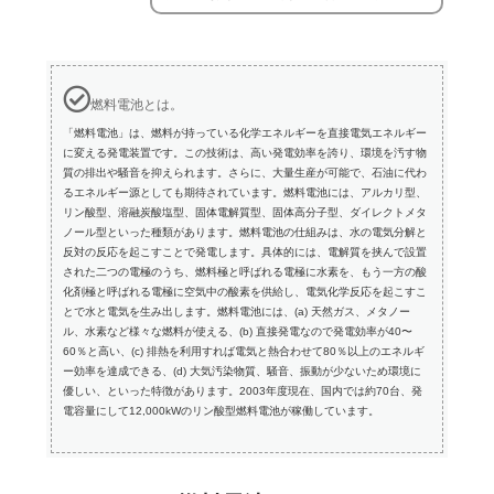
燃料電池とは。
「燃料電池」は、燃料が持っている化学エネルギーを直接電気エネルギー
に変える発電装置です。この技術は、高い発電効率を誇り、環境を汚す物
質の排出や騒音を抑えられます。さらに、大量生産が可能で、石油に代わ
るエネルギー源としても期待されています。燃料電池には、アルカリ型、
リン酸型、溶融炭酸塩型、固体電解質型、固体高分子型、ダイレクトメタ
ノール型といった種類があります。燃料電池の仕組みは、水の電気分解と
反対の反応を起こすことで発電します。具体的には、電解質を挟んで設置
された二つの電極のうち、燃料極と呼ばれる電極に水素を、もう一方の酸
化剤極と呼ばれる電極に空気中の酸素を供給し、電気化学反応を起こすこ
とで水と電気を生み出します。燃料電池には、(a) 天然ガス、メタノー
ル、水素など様々な燃料が使える、(b) 直接発電なので発電効率が40〜
60％と高い、(c) 排熱を利用すれば電気と熱合わせて80％以上のエネルギ
ー効率を達成できる、(d) 大気汚染物質、騒音、振動が少ないため環境に
優しい、といった特徴があります。2003年度現在、国内では約70台、発
電容量にして12,000kWのリン酸型燃料電池が稼働しています。