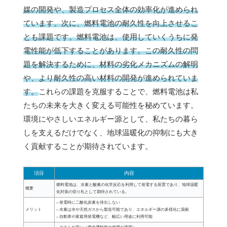
媒の開発や、製造プロセス全体の効率化が進められ
ています。
次に、燃料電池の耐久性を向上させるこ
とも課題です。燃料電池は、使用していくうちに発
電性能が低下することがあります。この耐久性の問
題を解決するために、材料の劣化メカニズムの解明
や、より耐久性の高い材料の開発が進められていま
す。
これらの課題を克服することで、燃料電池は私
たちの未来を大きく変える可能性を秘めています。
環境にやさしいエネルギー源として、私たちの暮ら
しを支えるだけでなく、地球温暖化の抑制にも大き
く貢献することが期待されています。
項目
内容
燃料電池は、水素と酸素の化学反応を利用して発電する装置であり、地球温暖
概要
化対策の切り札として期待されている。
– 発電時に二酸化炭素を排出しない
メリット
– 水素は水や天然ガスから製造可能であり、エネルギー源の多様化に貢献
– 自動車や家庭用発電機など、幅広い用途に利用可能