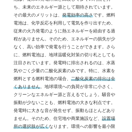
ち、未来のエネルギー源として期待されています。
その最大のメリットは、
発電効率の高さ
です。燃料
電池は、化学反応を利用して電気を作り出すため、
従来の火力発電のように熱エネルギーを経由する過
程がありません。そのため、エネルギーの損失が少
なく、高い効率で発電を行うことができます。さら
に、燃料電池は、地球温暖化対策の切り札としても
注目されています。発電時に排出されるのは、水蒸
気やごく少量の二酸化炭素のみです。特に、水素を
燃料とする燃料電池の場合、
二酸化炭素の排出は全
くありません
。地球環境への負荷が非常に小さく、
クリーンなエネルギー源と言えるでしょう。騒音や
振動が少ないことも、燃料電池の大きな利点です。
発電時に大きな音が発生せず、振動もほとんどあり
ません。そのため、住宅地や商業施設など、
設置場
所の選択肢が広く
なります。環境への影響を最小限