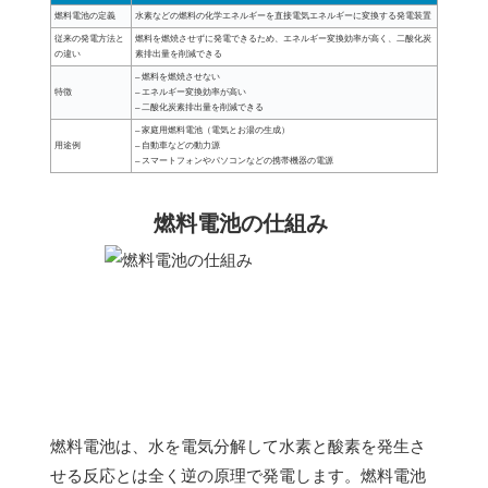
燃料電池の定義
水素などの燃料の化学エネルギーを直接電気エネルギーに変換する発電装置
従来の発電方法と
燃料を燃焼させずに発電できるため、エネルギー変換効率が高く、二酸化炭
の違い
素排出量を削減できる
– 燃料を燃焼させない
特徴
– エネルギー変換効率が高い
– 二酸化炭素排出量を削減できる
– 家庭用燃料電池（電気とお湯の生成）
用途例
– 自動車などの動力源
– スマートフォンやパソコンなどの携帯機器の電源
燃料電池の仕組み
燃料電池は、水を電気分解して水素と酸素を発生さ
せる反応とは全く逆の原理で発電します。燃料電池