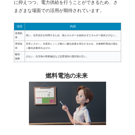
に抑えつつ、電力供給を行うことができるため、さ
まざまな場面での活用が期待されています。
項目
内容
発電効
高い。化学反応を利用するため、熱エネルギーを経由せずエネルギー損失が少ない。
率
環境負
非常に小さい。水蒸気とごく少量の二酸化炭素を排出するのみ。水素燃料電池の場合、
荷
二酸化炭素排出はゼロ。
騒音・
少ない。住宅地や商業施設など設置場所の選択肢が広い。
振動
燃料電池の未来