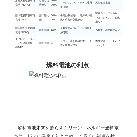
溶融炭酸塩型燃料
溶融した
600～
レーションシステムへの適用
大規模発電所
電池 (MCFC)
炭酸塩
700℃
が可能
家庭用コージェネレー
固体電解質型燃料
固体酸化
700～
発電効率が高い、電解液の漏
ションシステム、自動
電池 (SOFC)
物
1000℃
洩や腐食の心配がない
車など
固体高分子型燃料
起動時間が短い、小型軽量化
高分子膜
80℃
自動車、携帯機器など
電池 (PEFC)
が可能
ダイレクトメタノ
メタノールを燃料とする、貯
携帯電話、ノートパソ
ール型燃料電池
高分子膜
–
蔵や運搬が容易
コンなど
(DMFC)
燃料電池の利点
– 燃料電池未来を照らすクリーンエネルギー燃料電
池は、従来の発電方法と比較して多くの利点を持