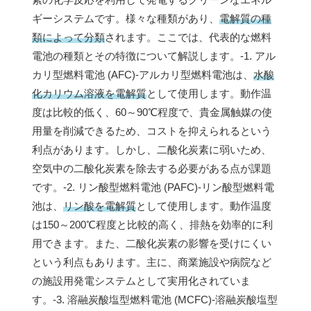
ギーシステムです。様々な種類があり、
電解質の種
類によって分類
されます。ここでは、代表的な燃料
電池の種類とその特徴について解説します。-1. アル
カリ型燃料電池 (AFC)-アルカリ型燃料電池は、
水酸
化カリウム溶液を電解質
として使用します。動作温
度は比較的低く、60～90℃程度で、貴金属触媒の使
用量を削減できるため、コストを抑えられるという
利点があります。しかし、二酸化炭素に弱いため、
空気中の二酸化炭素を除去する必要がある点が課題
です。-2. リン酸型燃料電池 (PAFC)-リン酸型燃料電
池は、
リン酸を電解質
として使用します。動作温度
は150～200℃程度と比較的高く、排熱を効率的に利
用できます。また、二酸化炭素の影響を受けにくい
という利点もあります。主に、商業施設や病院など
の施設用発電システムとして実用化されていま
す。-3. 溶融炭酸塩型燃料電池 (MCFC)-溶融炭酸塩型