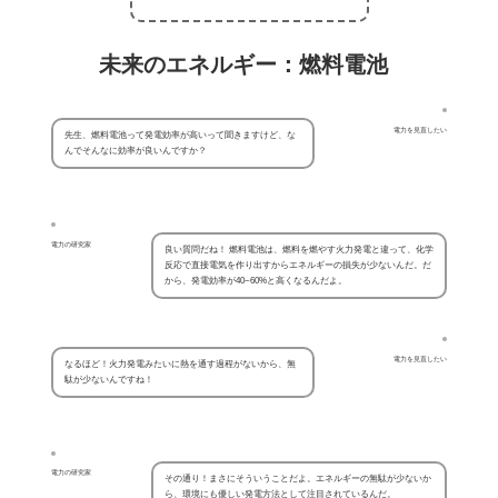
未来のエネルギー：燃料電池
電力を見直したい
先生、燃料電池って発電効率が高いって聞きますけど、な
んでそんなに効率が良いんですか？
電力の研究家
良い質問だね！ 燃料電池は、燃料を燃やす火力発電と違って、化学
反応で直接電気を作り出すからエネルギーの損失が少ないんだ。だ
から、発電効率が40~60%と高くなるんだよ。
電力を見直したい
なるほど！火力発電みたいに熱を通す過程がないから、無
駄が少ないんですね！
電力の研究家
その通り！まさにそういうことだよ。エネルギーの無駄が少ないか
ら、環境にも優しい発電方法として注目されているんだ。