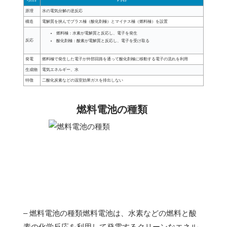
原理
水の電気分解の逆反応
構造
電解質を挟んでプラス極（酸化剤極）とマイナス極（燃料極）を設置
燃料極：水素が電解質と反応し、電子を発生
反応
酸化剤極：酸素が電解質と反応し、電子を受け取る
発電
燃料極で発生した電子が外部回路を通って酸化剤極に移動する電子の流れを利用
生成物
電気エネルギー、水
特徴
二酸化炭素などの温室効果ガスを排出しない
燃料電池の種類
– 燃料電池の種類燃料電池は、水素などの燃料と酸
素の化学反応を利用して発電するクリーンなエネル