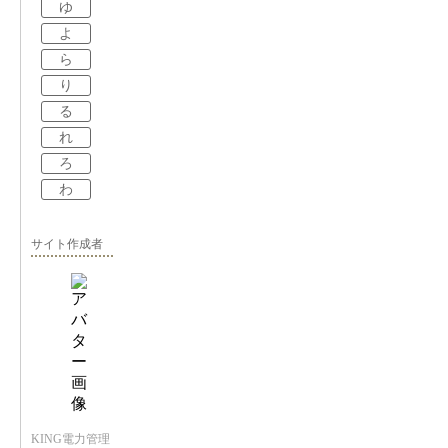
ゆ
よ
ら
り
る
れ
ろ
わ
サイト作成者
KING電力管理