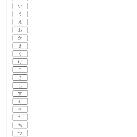
い
う
え
お
か
き
く
け
こ
さ
し
す
せ
そ
た
ち
つ