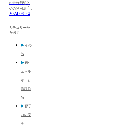
の最終形態と
その利用法
2024.09.24
カテゴリーか
ら探す
その
他
再生
エネル
ギーと
環境負
荷
原子
力の安
全