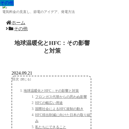
その他
その他
その他
その他
その他
その他
その他
その他
その他
電気料金の見直し、節電のアイデア、発電方法
ホーム
その他
地球温暖化とHFC：その影響
と対策
2024.09.21
目次
地球温暖化とHFC：その影響と対策
フロンガス代替からの思わぬ影響
HFCの幅広い用途
国際社会によるHFC規制の動き
HFC排出削減に向けた日本の取り組
み
私たちにできること