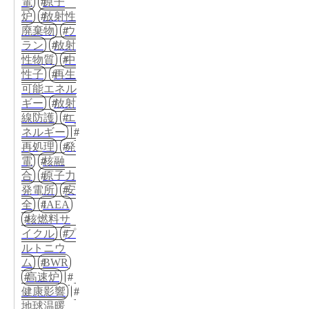
電
原子
炉
放射性
廃棄物
ウ
ラン
放射
性物質
中
性子
再生
可能エネル
ギー
放射
線防護
エ
ネルギー
再処理
発
電
核融
合
原子力
発電所
安
全
IAEA
核燃料サ
イクル
プ
ルトニウ
ム
BWR
高速炉
健康影響
地球温暖