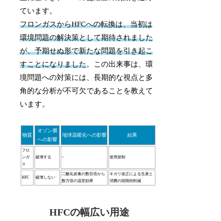
ています。
フロンガスからHFCへの転換は、当初は
環境問題の解決策として期待されました
が、予期せぬ形で新たな問題を引き起こ
すことになりました
。この出来事は、環
境問題への対策には、長期的な視点と多
角的な分析が不可欠であることを教えて
います。
オゾン層
物質
地球温暖化への影響
結果
への影響
フロ
ンガ
破壊する
–
使用規制
ス
二酸化炭素の数百倍から
キガリ改正による生産と
HFC
破壊しない
数万倍の温室効果
消費の段階的削減
HFCの幅広い用途