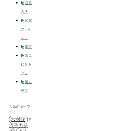
発電
方法
節電
のアイ
デア
蓄電
電気
代を下
げる
風力
発電
人気のキーワ
ード
放射線
原子力発