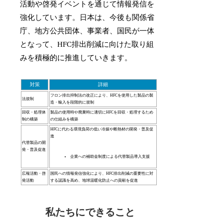
活動や啓発イベントを通じて情報発信を
強化しています。日本は、今後も関係省
庁、地方公共団体、事業者、国民が一体
となって、HFC排出削減に向けた取り組
みを積極的に推進していきます。
対策
詳細
フロン排出抑制法の改正により、HFCを使用した製品の製
法規制
造・輸入を段階的に規制
回収・処理体
製品の使用時や廃棄時に適切にHFCを回収・処理するため
制の構築
の仕組みを構築
HFCに代わる環境負荷の低い冷媒や断熱材の開発・普及促
進
代替製品の開
発・普及促進
企業への補助金制度による代替製品導入支援
広報活動・啓
国民への情報発信強化により、HFC排出削減の重要性に対
発活動
する認識を高め、地球温暖化防止への貢献を促進
私たちにできること