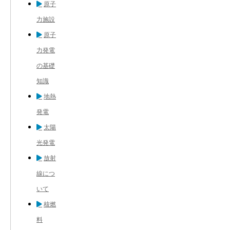
原子
力施設
原子
力発電
の基礎
知識
地熱
発電
太陽
光発電
放射
線につ
いて
核燃
料