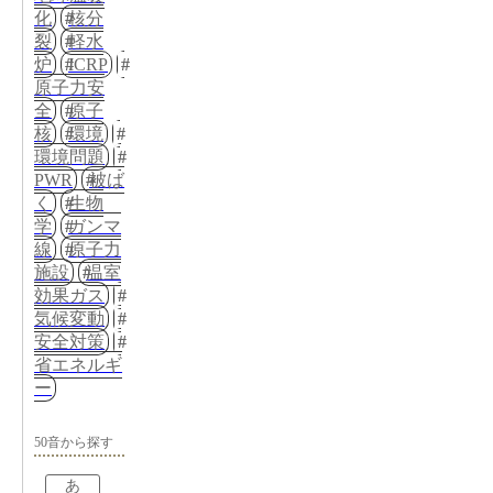
化
核分
裂
軽水
炉
ICRP
原子力安
全
原子
核
環境
環境問題
PWR
被ば
く
生物
学
ガンマ
線
原子力
施設
温室
効果ガス
気候変動
安全対策
省エネルギ
ー
50音から探す
あ