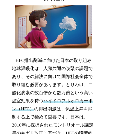
– HFC排出削減に向けた日本の取り組み
地球温暖化は、人類共通の喫緊の課題で
あり、その解決に向けて国際社会全体で
取り組む必要があります。とりわけ、二
酸化炭素の数百倍から数万倍という高い
温室効果を持つ
ハイドロフルオロカーボ
ン（HFC）
の排出削減は、気温上昇を抑
制する上で極めて重要です。日本は、
2016年に採択されたモントリオール議定
書のキガリ改正に基づき、HFCの段階的