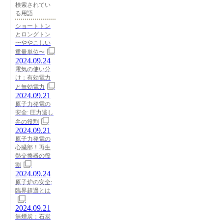
検索されてい
る用語
ショートトン
とロングトン
〜ややこしい
重量単位〜
2024.09.24
電気の使い分
け：有効電力
と無効電力
2024.09.21
原子力発電の
安全: 圧力逃し
弁の役割
2024.09.21
原子力発電の
心臓部！再生
熱交換器の役
割
2024.09.24
原子炉の安全:
臨界超過とは
2024.09.21
無煙炭：石炭