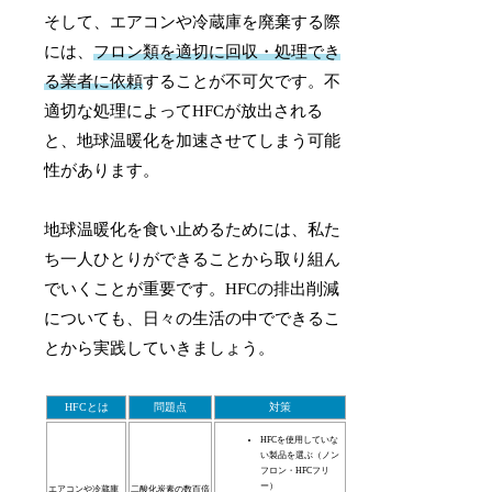
そして、エアコンや冷蔵庫を廃棄する際
には、
フロン類を適切に回収・処理でき
る業者に依頼
することが不可欠です。不
適切な処理によってHFCが放出される
と、地球温暖化を加速させてしまう可能
性があります。
地球温暖化を食い止めるためには、私た
ち一人ひとりができることから取り組ん
でいくことが重要です。HFCの排出削減
についても、日々の生活の中でできるこ
とから実践していきましょう。
HFCとは
問題点
対策
HFCを使用していな
い製品を選ぶ（ノン
フロン・HFCフリ
ー）
エアコンや冷蔵庫
二酸化炭素の数百倍