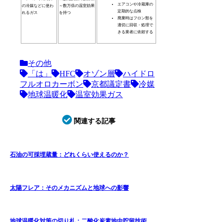
エアコンや冷蔵庫の
の冷媒などに使わ
～数万倍の温室効果
定期的な点検
れるガス
を持つ
廃棄時はフロン類を
適切に回収・処理で
きる業者に依頼する
その他
「は」
HFC
オゾン層
ハイドロ
フルオロカーボン
京都議定書
冷媒
地球温暖化
温室効果ガス
関連する記事
石油の可採埋蔵量：どれくらい使えるのか？
太陽フレア：そのメカニズムと地球への影響
地球温暖化対策の切り札：二酸化炭素地中貯留技術