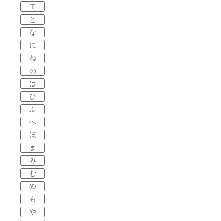
て
と
な
に
ね
の
は
ひ
ふ
へ
ほ
ま
み
む
め
も
や