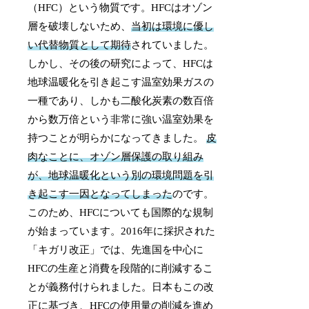
（HFC）という物質です。HFCはオゾン
層を破壊しないため、
当初は環境に優し
い代替物質として期待
されていました。
しかし、その後の研究によって、HFCは
地球温暖化を引き起こす温室効果ガスの
一種であり、しかも二酸化炭素の数百倍
から数万倍という非常に強い温室効果を
持つことが明らかになってきました。
皮
肉なことに、オゾン層保護の取り組み
が、地球温暖化という別の環境問題を引
き起こす一因となってしまった
のです。
このため、HFCについても国際的な規制
が始まっています。2016年に採択された
「キガリ改正」では、先進国を中心に
HFCの生産と消費を段階的に削減するこ
とが義務付けられました。日本もこの改
正に基づき、HFCの使用量の削減を進め