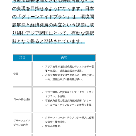
ら経済成長を両立させる持続可能な社会
の実現を目指せるようになります。日本
の「グリーンエイドプラン」は、環境問
題解決と経済発展の両立という課題に取
り組むアジア諸国にとって、有効な選択
肢となり得ると期待されています。
項目
内容
アジア地域では経済成長に伴いエネルギー需
要が急増し、環境負荷増大が課題。
背景
石炭火力発電は安価でエネルギー効率が高い
一方、温室効果ガス排出量が多い。
アジア地域への貢献策として「グリーンエイ
ドプラン」を提唱。
日本の取り組み
石炭火力発電の環境負荷低減技術「クリー
ン・コール・テクノロジー」の普及を支援。
クリーン・コール・テクノロジー導入に必要
グリーンエイド
な資金・技術提供。
プランの内容
技術者の育成。