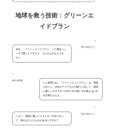
地球を救う技術：グリーンエ
イドプラン
電力を見直したい
先生、「グリーンエイドプラン」って最近ニュ
ースで聞くんですけど、どんなものなんです
か？
電力の研究家
いい質問だね。「グリーンエイドプラン」は、簡単
に言うと、日本がアジアなどの国々に対して、環境
に優しいエネルギーの作り方や使い方を教えるため
の計画なんだよ。
電力を見直したい
へえー。環境に優しいエネルギーの作り方っ
て、例えばどんなものがあるんですか？