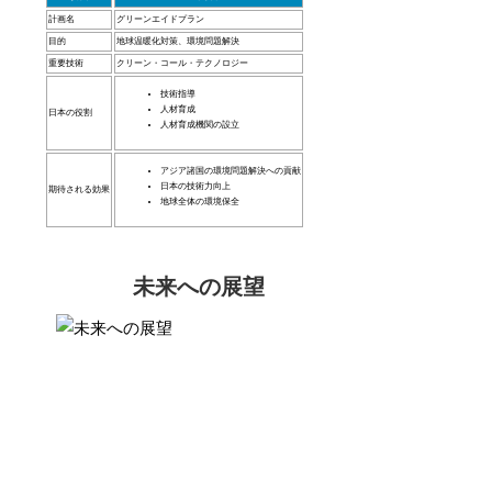
計画名
グリーンエイドプラン
目的
地球温暖化対策、環境問題解決
重要技術
クリーン・コール・テクノロジー
技術指導
人材育成
日本の役割
人材育成機関の設立
アジア諸国の環境問題解決への貢献
日本の技術力向上
期待される効果
地球全体の環境保全
未来への展望