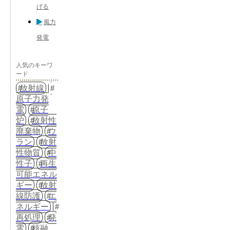
げる
風力
発電
人気のキーワ
ード
放射線
原子力発
電
原子
炉
放射性
廃棄物
ウ
ラン
放射
性物質
中
性子
再生
可能エネル
ギー
放射
線防護
エ
ネルギー
再処理
発
電
核融