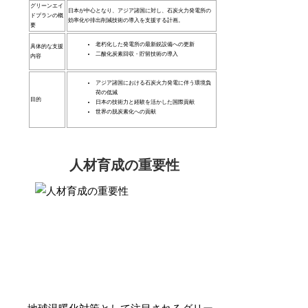
グリーンエイ
日本が中心となり、アジア諸国に対し、石炭火力発電所の
ドプランの概
効率化や排出削減技術の導入を支援する計画。
要
老朽化した発電所の最新鋭設備への更新
具体的な支援
二酸化炭素回収・貯留技術の導入
内容
アジア諸国における石炭火力発電に伴う環境負
荷の低減
目的
日本の技術力と経験を活かした国際貢献
世界の脱炭素化への貢献
人材育成の重要性