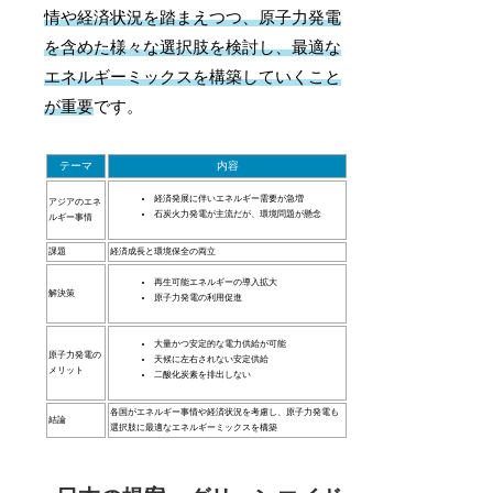
情や経済状況を踏まえつつ、原子力発電
を含めた様々な選択肢を検討し、最適な
エネルギーミックスを構築していくこと
が重要
です。
テーマ
内容
経済発展に伴いエネルギー需要が急増
アジアのエネ
石炭火力発電が主流だが、環境問題が懸念
ルギー事情
課題
経済成長と環境保全の両立
再生可能エネルギーの導入拡大
解決策
原子力発電の利用促進
大量かつ安定的な電力供給が可能
原子力発電の
天候に左右されない安定供給
メリット
二酸化炭素を排出しない
各国がエネルギー事情や経済状況を考慮し、原子力発電も
結論
選択肢に最適なエネルギーミックスを構築