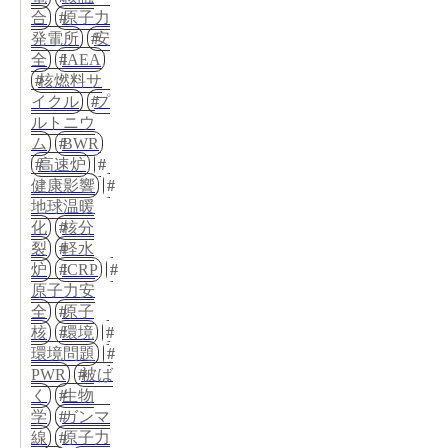
合
原子力
発電所
安
全
IAEA
核燃料サ
イクル
プ
ルトニウ
ム
BWR
高速炉
健康影響
地球温暖
化
核分
裂
軽水
炉
ICRP
原子力安
全
原子
核
環境
環境問題
PWR
被ば
く
生物
学
ガンマ
線
原子力