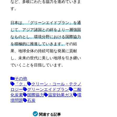
など、多岐にわたる協力を進めていきま
す。
日本は、「グリーンエイドプラン」を通
じて、アジア諸国との絆をより一層強固
なものとし、環境分野における国際協力
を積極的に推進していきます。
その結
果、地球全体の持続可能な発展に貢献
し、未来の世代に美しい地球を引き継い
でいくことを目指しています。
その他
「ク」
クリーン・コール・テクノ
ロジー
グリーンエイドプラン
二酸
化炭素
国際協力
温室効果ガス
環
境問題
石炭
関連する記事