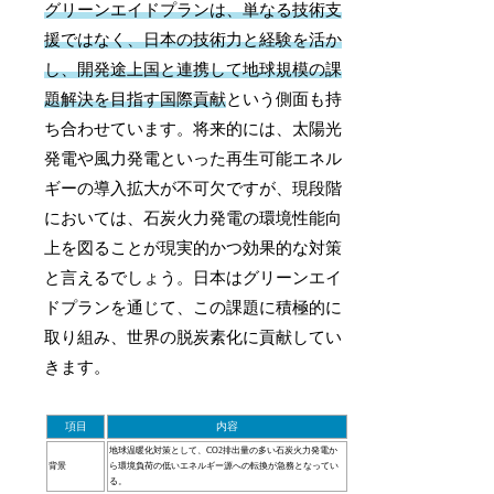
グリーンエイドプランは、単なる技術支
援ではなく、日本の技術力と経験を活か
し、開発途上国と連携して地球規模の課
題解決を目指す国際貢献
という側面も持
ち合わせています。将来的には、太陽光
発電や風力発電といった再生可能エネル
ギーの導入拡大が不可欠ですが、現段階
においては、石炭火力発電の環境性能向
上を図ることが現実的かつ効果的な対策
と言えるでしょう。日本はグリーンエイ
ドプランを通じて、この課題に積極的に
取り組み、世界の脱炭素化に貢献してい
きます。
項目
内容
地球温暖化対策として、CO2排出量の多い石炭火力発電か
背景
ら環境負荷の低いエネルギー源への転換が急務となってい
る。