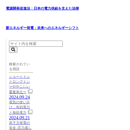
電源開発促進法：日本の電力供給を支えた法律
新エネルギー発電：未来へのエネルギーシフト
検索されてい
る用語
ショートトン
とロングトン
〜ややこしい
重量単位〜
2024.09.24
電気の使い分
け：有効電力
と無効電力
2024.09.21
原子力発電の
安全: 圧力逃し