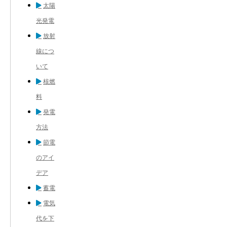
太陽
光発電
放射
線につ
いて
核燃
料
発電
方法
節電
のアイ
デア
蓄電
電気
代を下