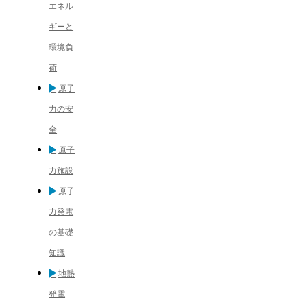
エネル
ギーと
環境負
荷
原子
力の安
全
原子
力施設
原子
力発電
の基礎
知識
地熱
発電