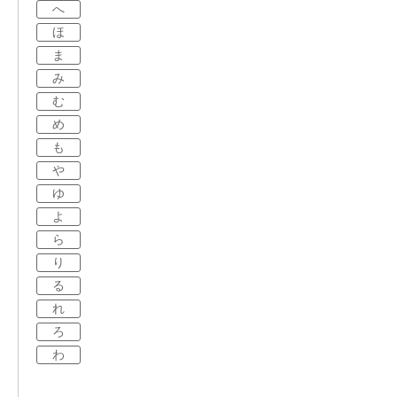
へ
ほ
ま
み
む
め
も
や
ゆ
よ
ら
り
る
れ
ろ
わ