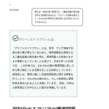
電力の研究家
例えば、石炭を使う発電でも、二酸化炭素の排出量
を抑える技術があるんだ。そういった技術を教えた
り、そのための専門の人材を育てるお手伝いをした
りするんだよ。
グリーンエイドプランとは。
「グリーンエイドプラン」とは、近年、アジア地域で石
炭を使う量が増えているために、地球温暖化の原因とな
る二酸化炭素の排出量が増え、環境問題への対策がます
ます重要になっていることを受けて、日本が作った計画
です。 この計画では、それぞれの国が環境問題に対して
自ら取り組むことを支援することを目的としています。
具体的には、環境に優しい石炭利用技術に関する事業を
行うことで、それぞれの国が自ら、そして効率的に環境
対策を進められるように支援しています。 現在、日本は
人材育成などを中心とした協力を実施しています。