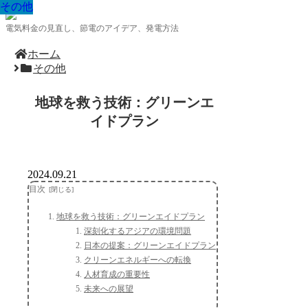
その他
その他
その他
その他
その他
その他
その他
その他
その他
電気料金の見直し、節電のアイデア、発電方法
ホーム
その他
地球を救う技術：グリーンエ
イドプラン
2024.09.21
目次
地球を救う技術：グリーンエイドプラン
深刻化するアジアの環境問題
日本の提案：グリーンエイドプラン
クリーンエネルギーへの転換
人材育成の重要性
未来への展望