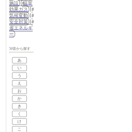
施設
温室
効果ガス
気候変動
安全対策
省エネルギ
ー
50音から探す
あ
い
う
え
お
か
き
く
け
こ