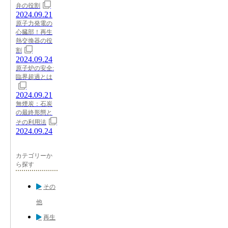
弁の役割
2024.09.21
原子力発電の
心臓部！再生
熱交換器の役
割
2024.09.24
原子炉の安全:
臨界超過とは
2024.09.21
無煙炭：石炭
の最終形態と
その利用法
2024.09.24
カテゴリーか
ら探す
その
他
再生