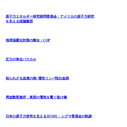
原子力エネルギー研究諮問委員会：アメリカの原子力研究
を支える頭脳集団
地球温暖化対策の舞台：COP
圧力の単位パスカル
知られざる血液の病: 慢性リンパ性白血病
周波数変換所：東西の電気を繋ぐ架け橋
日本の原子力研究を支えるJENDL：シグマ委員会の軌跡