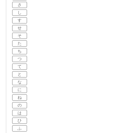
さ
し
す
せ
そ
た
ち
つ
て
と
な
に
ね
の
は
ひ
ふ