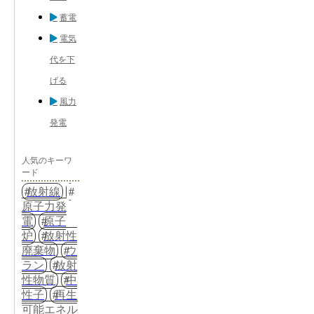
蓄電
電気
代を下
げる
風力
発電
人気のキーワ
ード
放射線
原子力発
電
原子
炉
放射性
廃棄物
ウ
ラン
放射
性物質
中
性子
再生
可能エネル