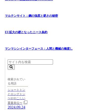
マルテンサイト：鋼の強度と硬さの秘密
EU拡大の礎となったニース条約
マンマシンインターフェース：人間と機械の橋渡し
検索されてい
る用語
ショートトン
とロングトン
〜ややこしい
重量単位〜
2024.09.24