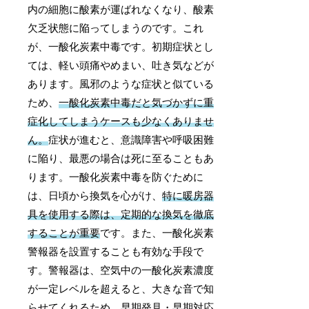
内の細胞に酸素が運ばれなくなり、酸素
欠乏状態に陥ってしまうのです。これ
が、一酸化炭素中毒です。初期症状とし
ては、軽い頭痛やめまい、吐き気などが
あります。風邪のような症状と似ている
ため、
一酸化炭素中毒だと気づかずに重
症化してしまうケースも少なくありませ
ん。
症状が進むと、意識障害や呼吸困難
に陥り、最悪の場合は死に至ることもあ
ります。一酸化炭素中毒を防ぐために
は、日頃から換気を心がけ、
特に暖房器
具を使用する際は、定期的な換気を徹底
することが重要
です。また、一酸化炭素
警報器を設置することも有効な手段で
す。警報器は、空気中の一酸化炭素濃度
が一定レベルを超えると、大きな音で知
らせてくれるため、早期発見・早期対応