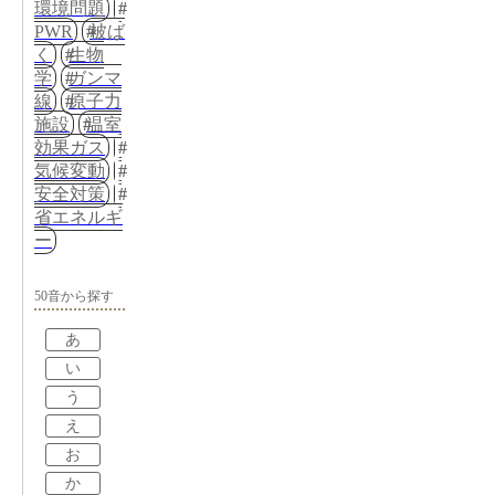
環境問題
PWR
被ば
く
生物
学
ガンマ
線
原子力
施設
温室
効果ガス
気候変動
安全対策
省エネルギ
ー
50音から探す
あ
い
う
え
お
か