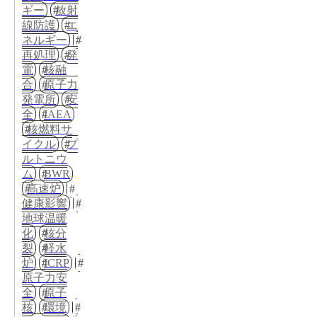
ギー
放射
線防護
エ
ネルギー
再処理
発
電
核融
合
原子力
発電所
安
全
IAEA
核燃料サ
イクル
プ
ルトニウ
ム
BWR
高速炉
健康影響
地球温暖
化
核分
裂
軽水
炉
ICRP
原子力安
全
原子
核
環境