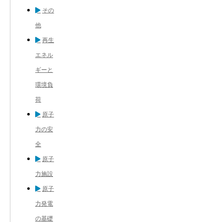
その
他
再生
エネル
ギーと
環境負
荷
原子
力の安
全
原子
力施設
原子
力発電
の基礎