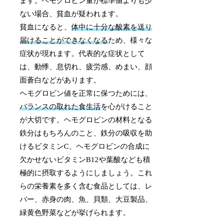
ます。ヘモグロビン量が標準値よりも少
ない場合、貧血が疑われます。
貧血になると、
体中に十分な酸素を送り
届けることができなくなる
ため、様々な
症状が現れます。代表的な症状として
は、動悸、息切れ、疲労感、めまい、顔
面蒼白などがあります。
ヘモグロビン値を正常に保つためには、
バランスの取れた食生活
を心がけること
が大切です。ヘモグロビンの材料となる
鉄分はもちろんのこと、鉄分の吸収を助
けるビタミンC、ヘモグロビンの合成に
欠かせないビタミンB12や葉酸なども積
極的に摂取するようにしましょう。これ
らの栄養素を多く含む食品としては、レ
バー、赤身の肉、魚、貝類、大豆製品、
緑黄色野菜などが挙げられます。