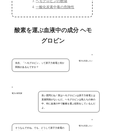
ヘモグロビンの数値
一酸化炭素中毒の危険性
酸素を運ぶ血液中の成分 ヘモ
グロビン
電力を見直したい
先生、「ヘモグロビン」って原子力発電と何か
関係があるんですか？
電力の研究家
良い質問だね！実はヘモグロビンは原子力発電とは
直接関係がないんだ。ヘモグロビンは私たちの体の
中、特に血液の中で酸素を運ぶ役割をしているんだ
よ。
電力を見直したい
そうなんですね。でも、どうして原子力発電の