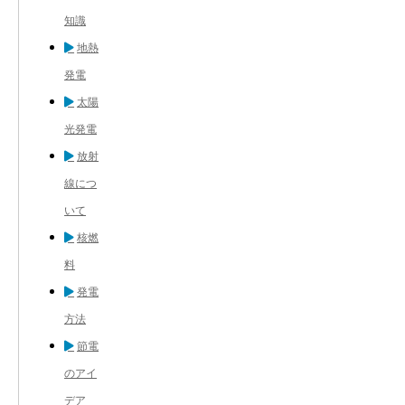
知識
地熱
発電
太陽
光発電
放射
線につ
いて
核燃
料
発電
方法
節電
のアイ
デア