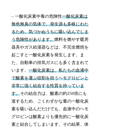
– 一酸化炭素中毒の危険性
一酸化炭素は
無色無臭の気体で、発生源も多岐にわた
るため、気づかぬうちに吸い込んでしま
う危険性があります。
燃料を燃やす暖房
器具やガス給湯器などは、不完全燃焼を
起こすと一酸化炭素を発生します。ま
た、自動車の排気ガスにも多く含まれて
います。
一酸化炭素は、私たちの血液中
で酸素を運ぶ役割を担うヘモグロビンと
非常に強く結合する性質を持っていま
す。
その結合力は、酸素の約250倍にも
達するため、ごくわずかな量の一酸化炭
素を吸い込んだだけでも、血液中のヘモ
グロビンは酸素よりも優先的に一酸化炭
素と結合してしまいます。その結果、体