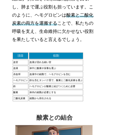
し、肺まで運ぶ役割も担っています。こ
のように、ヘモグロビンは
酸素と二酸化
炭素の両方を運搬する
ことで、私たちの
呼吸を支え、生命維持に欠かせない役割
を果たしていると言えるでしょう。
項目
役割
血管
血液が流れる細い管
血液
体中に酸素や栄養を運ぶ
赤血球
血液中の細胞で、ヘモグロビンを含む
ヘモグロビン
鉄を含むタンパク質で、酸素と二酸化炭素を運ぶ
鉄
ヘモグロビンが酸素と結びつくために必要
酸素
体内の細胞が必要とする
二酸化炭素
細胞から排出される
酸素との結合