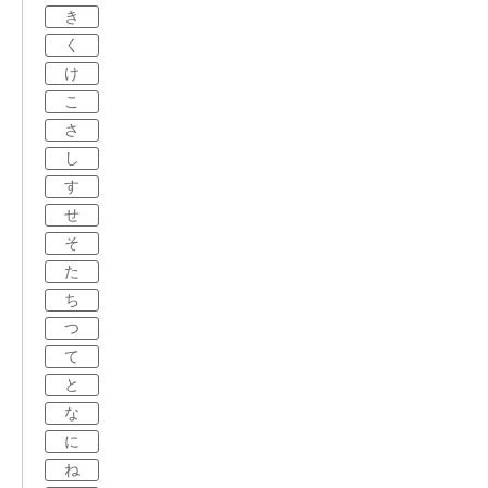
き
く
け
こ
さ
し
す
せ
そ
た
ち
つ
て
と
な
に
ね