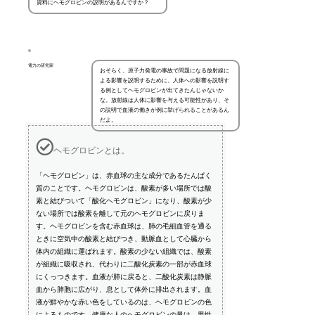
資料にヘモグロビンの説明があるんですか？
電力の研究家
おそらく、原子力発電の事故で問題になる放射線に
よる影響を説明するために、人体への影響を説明す
る例としてヘモグロビンが出てきたんじゃないか
な。放射線は人体に影響を与える可能性があり、そ
の説明で血液の働きが例に挙げられることがあるん
だよ。
ヘモグロビンとは。
「ヘモグロビン」は、赤血球の主な成分であるたんぱく
質のことです。ヘモグロビンは、酸素が多い場所では酸
素と結びついて「酸化ヘモグロビン」になり、酸素が少
ない場所では酸素を離して元のヘモグロビンに戻りま
す。ヘモグロビンを含む赤血球は、肺の毛細血管を通る
ときに空気中の酸素と結びつき、動脈血として心臓から
体内の組織に運ばれます。酸素の少ない組織では、酸素
が組織に吸収され、代わりに二酸化炭素の一部が赤血球
にくっつきます。血液が肺に戻ると、二酸化炭素は静脈
血から肺胞に広がり、息として体外に排出されます。血
液が鮮やかな赤い色をしているのは、ヘモグロビンの色
によるものです。健康な人のヘモグロビンの量は、男性