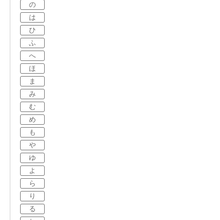
の
は
ひ
ふ
へ
ほ
ま
み
む
め
も
や
ゆ
よ
ら
り
る