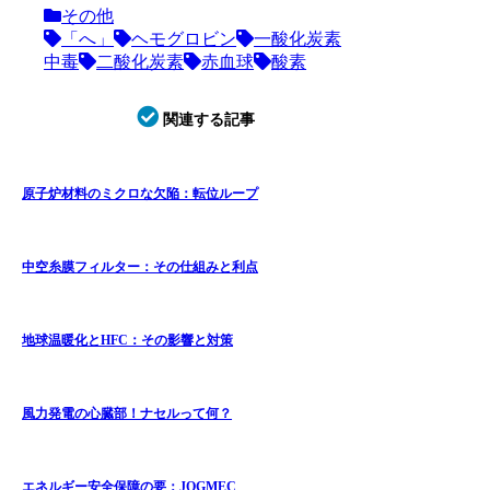
その他
「へ」
ヘモグロビン
一酸化炭素
中毒
二酸化炭素
赤血球
酸素
関連する記事
原子炉材料のミクロな欠陥：転位ループ
中空糸膜フィルター：その仕組みと利点
地球温暖化とHFC：その影響と対策
風力発電の心臓部！ナセルって何？
エネルギー安全保障の要：JOGMEC