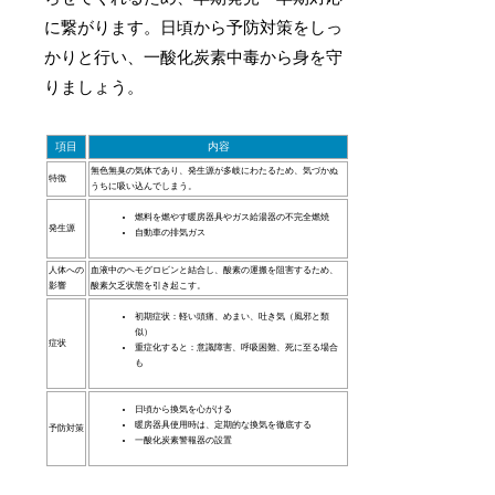
に繋がります。日頃から予防対策をしっ
かりと行い、一酸化炭素中毒から身を守
りましょう。
項目
内容
無色無臭の気体であり、発生源が多岐にわたるため、気づかぬ
特徴
うちに吸い込んでしまう。
燃料を燃やす暖房器具やガス給湯器の不完全燃焼
発生源
自動車の排気ガス
人体への
血液中のヘモグロビンと結合し、酸素の運搬を阻害するため、
影響
酸素欠乏状態を引き起こす。
初期症状：軽い頭痛、めまい、吐き気（風邪と類
似）
症状
重症化すると：意識障害、呼吸困難、死に至る場合
も
日頃から換気を心がける
暖房器具使用時は、定期的な換気を徹底する
予防対策
一酸化炭素警報器の設置