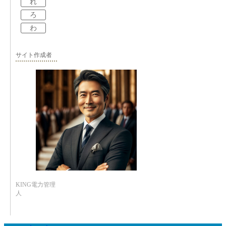
れ
ろ
わ
サイト作成者
KING電力管理
人