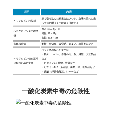
項目
内容
肺で取り込んだ酸素と結びつき、血液の流れに乗
ヘモグロビンの役割
って体の隅々まで酸素を供給する
血液100ccあたり
ヘモグロビン量の標準
男性: 13～18g
値
女性: 11.5～16g
貧血の症状
動悸、息切れ、疲労感、めまい、顔面蒼白など
バランスの取れた食生活
・鉄分：レバー、赤身の肉、魚、貝類、大豆製品
ヘモグロビン値を正常
など
に保つための食事
・ビタミンC：果物、野菜など
・ビタミンB12：魚介類、肉類、卵、乳製品など
・葉酸：緑黄色野菜、レバーなど
一酸化炭素中毒の危険性