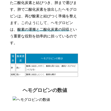
た二酸化炭素と結びつき、肺まで運びま
す。肺で二酸化炭素を放出したヘモグロ
ビンは、再び酸素と結びつく準備を整え
ます。このようにして、ヘモグロビン
は、
酸素の運搬と二酸化炭素の回収
とい
う重要な役割を効率的に担っているので
す。
場
酸素濃
ヘモグロビンの動き
所
度
酸素と結合しやすく、酸素を取り込む（酸化ヘモグロビ
肺
高い
ンになる）
組織
低い
酸素と結合しにくく、酸素を離す
ヘモグロビンの数値