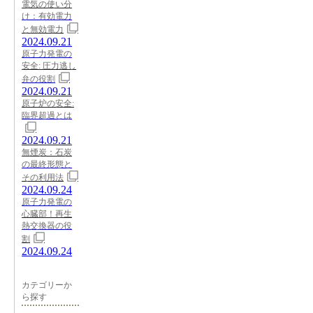
電気の使い分
け：有効電力
と無効電力
2024.09.21
原子力発電の
安全: 圧力逃し
弁の役割
2024.09.21
原子炉の安全:
臨界超過とは
2024.09.21
無煙炭：石炭
の最終形態と
その利用法
2024.09.24
原子力発電の
心臓部！再生
熱交換器の役
割
2024.09.24
カテゴリーか
ら探す