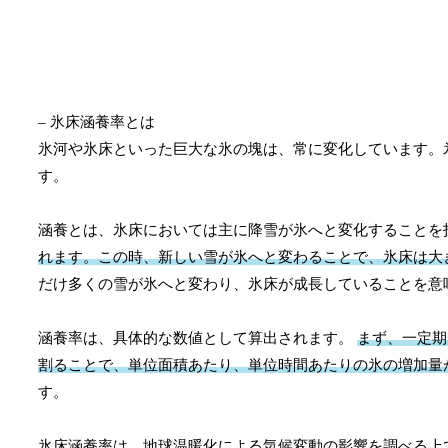
– 氷床涵養率とは
氷河や氷床といった巨大な氷の塊は、常に変化しています。
す。
涵養とは、氷床においては主に降雪が氷へと変化することを
れます。この時、新しい雪が氷へと変わることで、氷床は大
だけ多くの雪が氷へと変わり、氷床が成長していることを意
涵養率は、具体的な数値として算出されます。
まず、一定期
割ることで、単位面積あたり、単位時間あたりの氷の増加量
す。
氷床涵養率は、地球温暖化による気候変動の影響を調べる上