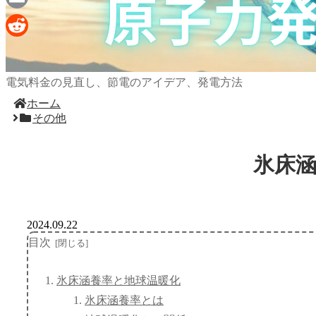
Email
Reddit
電気料金の見直し、節電のアイデア、発電方法
ホーム
その他
氷床
2024.09.22
目次
氷床涵養率と地球温暖化
氷床涵養率とは