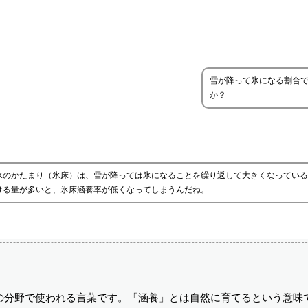
雪が降って氷になる割合
か？
氷のかたまり（氷床）は、雪が降っては氷になることを繰り返して大きくなっている
ける量が多いと、氷床涵養率が低くなってしまうんだね。
の分野で使われる言葉です。「涵養」とは自然に育てるという意味