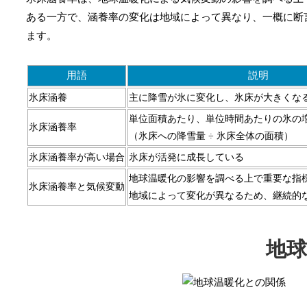
ある一方で、涵養率の変化は地域によって異なり、一概に断
ます。
用語
説明
氷床涵養
主に降雪が氷に変化し、氷床が大きくな
単位面積あたり、単位時間あたりの氷の
氷床涵養率
（氷床への降雪量 ÷ 氷床全体の面積）
氷床涵養率が高い場合
氷床が活発に成長している
地球温暖化の影響を調べる上で重要な指
氷床涵養率と気候変動
地域によって変化が異なるため、継続的
地