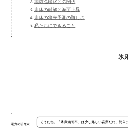
地球温暖化との関係
氷床の融解と海面上昇
氷床の将来予測の難しさ
私たちにできること
氷
そうだね。「氷床涵養率」は少し難しい言葉だね。簡単
電力の研究家