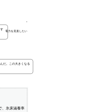
です
電力を見直したい
んだ。この大きくなる
で、氷床涵養率