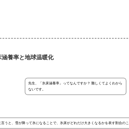
床涵養率と地球温暖化
先生、「氷床涵養率」ってなんですか？ 難しくてよくわから
ないです。
に言うと、雪が降って氷になることで、氷床がどれだけ大きくなるかを表す割合のこ