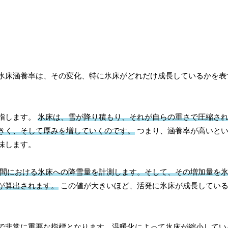
氷床涵養率は、その変化、特に氷床がどれだけ成長しているかを表
指します。
氷床は、雪が降り積もり、それが自らの重さで圧縮さ
きく、そして厚みを増していくのです。
つまり、涵養率が高いとい
味します。
間における氷床への降雪量を計測します。そして、その増加量を
が算出されます。
この値が大きいほど、活発に氷床が成長してい
で非常に重要な指標となります。温暖化によって氷床が縮小してい