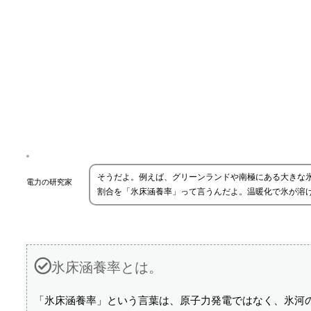
そうだよ。例えば、グリーンランドや南極にある大きな
電力の研究家
割合を「氷床涵養率」って言うんだよ。温暖化で氷が溶
氷床涵養率とは。
「氷床涵養率」という言葉は、原子力発電ではなく、氷河