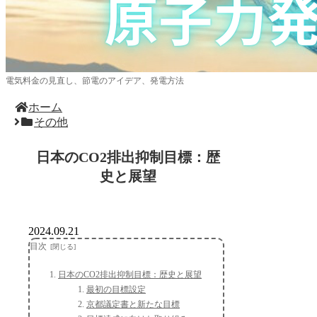
電気料金の見直し、節電のアイデア、発電方法
ホーム
その他
日本のCO2排出抑制目標：歴
史と展望
2024.09.21
目次
日本のCO2排出抑制目標：歴史と展望
最初の目標設定
京都議定書と新たな目標