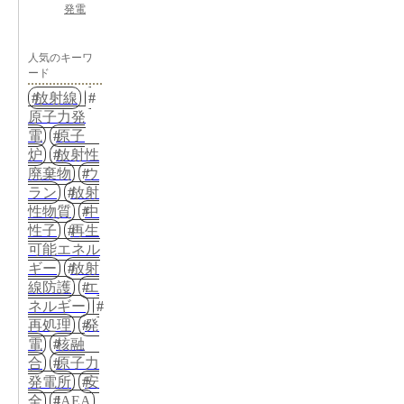
発電
人気のキーワ
ード
放射線
原子力発
電
原子
炉
放射性
廃棄物
ウ
ラン
放射
性物質
中
性子
再生
可能エネル
ギー
放射
線防護
エ
ネルギー
再処理
発
電
核融
合
原子力
発電所
安
全
IAEA