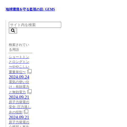
地球環境を守る監視の目: GEMS
検索されてい
る用語
ショートトン
とロングトン
〜ややこしい
重量単位〜
2024.09.24
電気の使い分
け：有効電力
と無効電力
2024.09.21
原子力発電の
安全: 圧力逃し
弁の役割
2024.09.21
原子力発電の