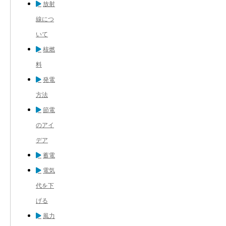
放射
線につ
いて
核燃
料
発電
方法
節電
のアイ
デア
蓄電
電気
代を下
げる
風力