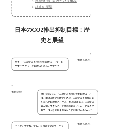
目標達成に向けた取り組み
将来の展望
日本のCO2排出抑制目標：歴
史と展望
電力を見直したい
先生、「二酸化炭素排出抑制目標値」って、何
ですか？ どうして目標値があるんですか？
電力の研究家
良い質問だね。「二酸化炭素排出抑制目標値」と
は、地球温暖化を防ぐために、二酸化炭素の排出量
を減らす目標のことだよ。 地球温暖化は、二酸化炭
素が増えすぎることで地球の気温が上がりすぎる現
象で、様々な問題を引き起こす可能性があるんだ。
電力を見直したい
そうなんですね。でも、目標値を決めて、どう