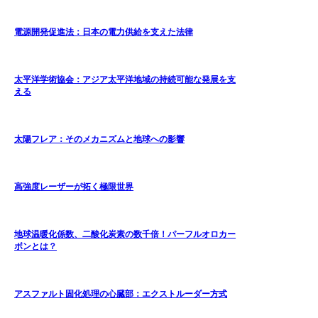
電源開発促進法：日本の電力供給を支えた法律
太平洋学術協会：アジア太平洋地域の持続可能な発展を支
える
太陽フレア：そのメカニズムと地球への影響
高強度レーザーが拓く極限世界
地球温暖化係数、二酸化炭素の数千倍！パーフルオロカー
ボンとは？
アスファルト固化処理の心臓部：エクストルーダー方式