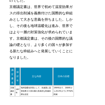
のでした。
京都議定書は、世界で初めて温室効果ガ
スの排出削減を義務付けた国際的な枠組
みとして大きな意義を持ちました。しか
し、その後も地球温暖化は進み、世界で
はより一層の対策強化が求められていま
す。京都議定書は、その後の国際的な議
論の礎となり、より多くの国々が参加す
る新たな枠組みへと発展していくことに
なりました。
議
採
定
択
主な内容
日本の目標
書
年
名
京都
地球温暖化対策として、先進国に温
1990年比で、2008年か
1997
議定
室効果ガス排出量の具体的な削減目
ら2012年までに平均6%
年
書
標を設定
削減