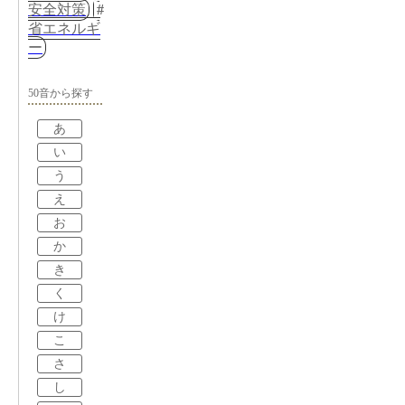
安全対策
省エネルギ
ー
50音から探す
あ
い
う
え
お
か
き
く
け
こ
さ
し