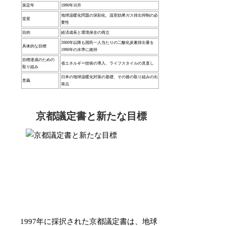
策定年
1990年10月
地球温暖化問題の深刻化、温室効果ガス排出抑制の必
背景
要性
目的
経済成長と環境保全の両立
2000年以降も国民一人当たりの二酸化炭素排出量を
具体的な目標
1990年の水準に維持
目標達成のための
省エネルギー技術の導入、ライフスタイルの見直し
取り組み
日本の地球温暖化対策の基礎、その後の取り組みの出
意義
発点
京都議定書と新たな目標
1997年に採択された京都議定書は、地球