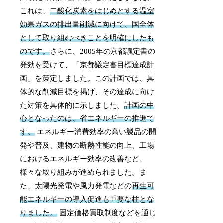
これは、
二酸化炭素をはじめとする温室
効果ガスの排出量削減に向けて、国全体
として取り組むべきことを明確にしたも
のです。
さらに、2005年の京都議定書の
発効を受けて、「京都議定書目標達成計
画」を策定しました。この計画では、具
体的な削減目標を掲げ、その達成に向け
た対策を具体的に示しました。
計画の中
心となったのは、省エネルギーの推進で
す。
エネルギー消費効率の高い製品の開
発や普及、建物の断熱性能の向上、工場
におけるエネルギー効率の改善など、
様々な取り組みが進められました。ま
た、太陽光発電や風力発電などの
再生可
能エネルギーの導入促進も重要な柱とな
りました。
固定価格買取制度などを通じ