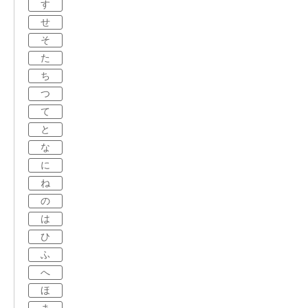
す
せ
そ
た
ち
つ
て
と
な
に
ね
の
は
ひ
ふ
へ
ほ