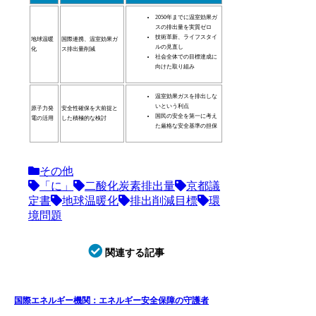
2050年までに温室効果ガ
スの排出量を実質ゼロ
技術革新、ライフスタイ
地球温暖
国際連携、温室効果ガ
ルの見直し
化
ス排出量削減
社会全体での目標達成に
向けた取り組み
温室効果ガスを排出しな
いという利点
原子力発
安全性確保を大前提と
国民の安全を第一に考え
電の活用
した積極的な検討
た厳格な安全基準の担保
その他
「に」
二酸化炭素排出量
京都議
定書
地球温暖化
排出削減目標
環
境問題
関連する記事
国際エネルギー機関：エネルギー安全保障の守護者