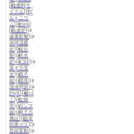
核燃料サ
イクル
プ
ルトニウ
ム
BWR
高速炉
健康影響
地球温暖
化
核分
裂
軽水
炉
ICRP
原子力安
全
原子
核
環境
環境問題
PWR
被ば
く
生物
学
ガンマ
線
原子力
施設
温室
効果ガス
気候変動