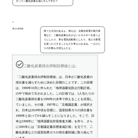
やって二酸化炭素を減らすんですか？
電力の研究家
様々な方法があるよ。例えば、太陽光発電や風力発
電など、二酸化炭素を出さないエネルギーを使うよ
うにしたり、車を電気自動車にしたり、省エネ家電
を使ったりすることなどが考えられるね。一人ひと
りの行動も大切なんだよ。
二酸化炭素排出抑制目標値とは。
「二酸化炭素排出抑制目標値」は、日本が二酸化炭素の
排出量を減らすために決めた目標のことです。この目標
は、1990年10月に作られた「地球温暖化防止行動計画」
の中で初めて示されました。この計画では、1人当たりの
二酸化炭素排出量を1990年の水準で抑えることを目指し
ていました。その後、1997年に「京都議定書」が採択さ
れ、日本は2010年頃を目標に、温室効果ガスの排出量を
1990年と比べて6％減らすことになりました。そこで、日
本は1998年に「地球温暖化対策推進大綱」を作り、さら
に2005年には「京都議定書目標達成計画」を立てて、二
酸化炭素などの温室効果ガスの排出量削減に取り組んで
います。