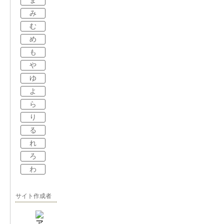
ま
み
む
め
も
や
ゆ
よ
ら
り
る
れ
ろ
わ
サイト作成者