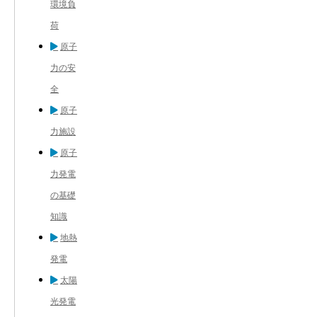
環境負
荷
原子
力の安
全
原子
力施設
原子
力発電
の基礎
知識
地熱
発電
太陽
光発電