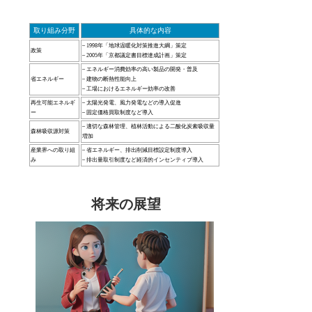
取り組み分野
具体的な内容
– 1998年「地球温暖化対策推進大綱」策定
政策
– 2005年「京都議定書目標達成計画」策定
– エネルギー消費効率の高い製品の開発・普及
省エネルギー
– 建物の断熱性能向上
– 工場におけるエネルギー効率の改善
再生可能エネルギ
– 太陽光発電、風力発電などの導入促進
ー
– 固定価格買取制度など導入
– 適切な森林管理、植林活動による二酸化炭素吸収量
森林吸収源対策
増加
産業界への取り組
– 省エネルギー、排出削減目標設定制度導入
み
– 排出量取引制度など経済的インセンティブ導入
将来の展望