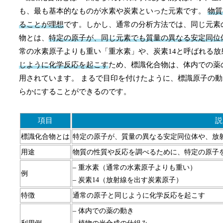
も、最も基本的なものが水素や炭素といった元素です。
物質
ることが理想
です。しかし、通常の分析方法では、同じ元素
物とは、
特定の原子が、同じ元素でも質量の異なる安定同位
常の水素原子よりも重い「重水素」や、炭素14と呼ばれる
じように化学反応を起こす
ため、標識化合物は、体内での薬
用されています。 まるで目印を付けたように、標識原子の
らかにすることができるのです。
項目
説
標識化合物とは
特定の原子が、質量の異なる安定同位体や、放
用途
物質の性質や反応を調べるために、特定の原子
– 重水素（通常の水素原子よりも重い）
例
– 炭素14（放射線を出す炭素原子）
特徴
通常の原子と同じように化学反応を起こす
– 体内での薬の動き