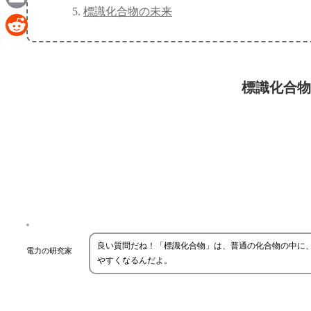
標識化合物の未来
Email
Reddit
標識化合物
良い質問だね！「標識化合物」は、普通の化合物の中に
電力の研究家
やすくなるんだよ。