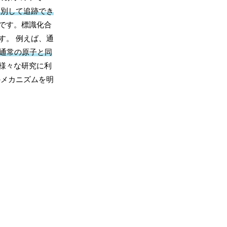
区別して追跡でき
です。標識化合
す。 例えば、通
通常の原子と同
様々な研究に利
のメカニズムを明