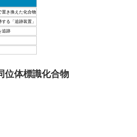
で置き換えた化合物
跡する「追跡装置」
を追跡
同位体標識化合物