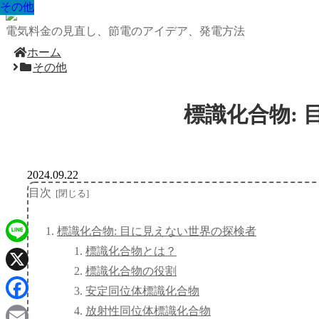
その他
その他
その他
その他
その他
その他
その他
その他
その他
電気料金の見直し、節電のアイデア、発電方法
ホーム
その他
標識化合物:
2024.09.22
目次
標識化合物: 目に見えない世界の探検者
標識化合物とは？
Line
標識化合物の役割
X
安定同位体標識化合物
Facebook
放射性同位体標識化合物