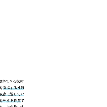
観察できる技術
を
直進する性質
観察に適してい
を発する物質
で
れ、
対象物の内