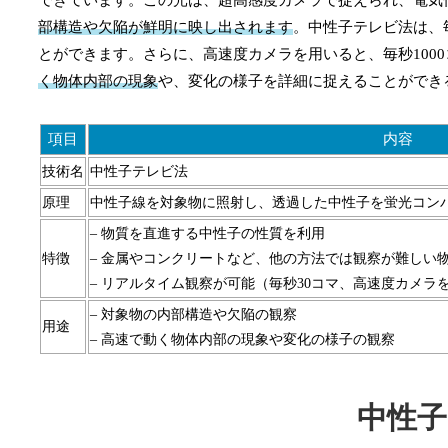
部構造や欠陥が鮮明に映し出されます
。中性子テレビ法は、
とができます。さらに、高速度カメラを用いると、毎秒100
く物体内部の現象
や、変化の様子を詳細に捉えることができ
項目
内容
技術名
中性子テレビ法
原理
中性子線を対象物に照射し、透過した中性子を蛍光コン
– 物質を直進する中性子の性質を利用
特徴
– 金属やコンクリートなど、他の方法では観察が難しい
– リアルタイム観察が可能（毎秒30コマ、高速度カメラを
– 対象物の内部構造や欠陥の観察
用途
– 高速で動く物体内部の現象や変化の様子の観察
中性