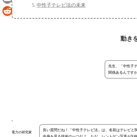
中性子テレビ法の未来
Email
Reddit
動き
先生、「中性子
関係あるんです
良い質問だね！「中性子テレビ法」は、名前はテレビと
電力の研究家
中身を見る技術の一つだよ。ただ、レントゲン写真がX