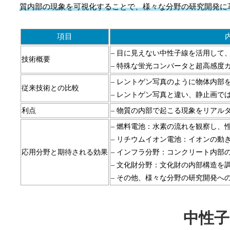
質内部の現象を可視化することで、様々な分野の研究開発に
項目
– 目に見えない中性子線を活用して
技術概要
– 特殊な蛍光コンバータと超高感度
– レントゲン写真のように物体内部
従来技術との比較
– レントゲン写真と違い、静止画で
利点
– 物質の内部で起こる現象をリアル
– 燃料電池：水素の流れを観察し、
– リチウムイオン電池：イオンの動
応用分野と期待される効果
– インフラ分野：コンクリート内部
– 文化財分野：文化財の内部構造を
– その他、様々な分野の研究開発へ
中性子