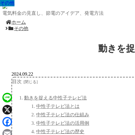
その他
その他
その他
その他
その他
その他
その他
その他
その他
電気料金の見直し、節電のアイデア、発電方法
ホーム
その他
動きを捉
2024.09.22
目次
動きを捉える中性子テレビ法
中性子テレビ法とは
Line
中性子テレビ法の仕組み
X
中性子テレビ法の活用例
Facebook
中性子テレビ法の歴史