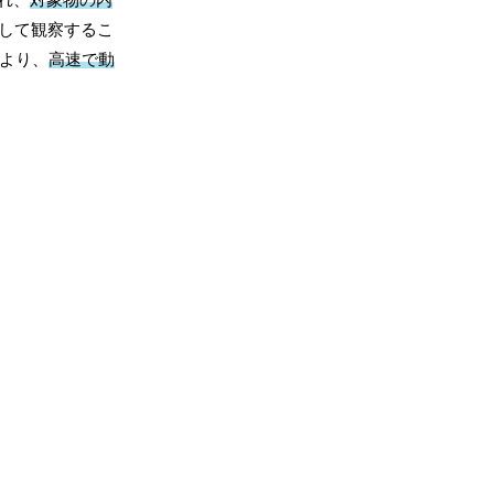
として観察するこ
により、
高速で動