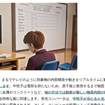
り、まるでテレビのように対象物の内部構造や動きをリアルタイムに
します
。中性子は電荷を持たないため、原子核と衝突するまで物質
に金属やコンクリートなど、
他の方法では観察が難しい物質内部の
る特殊な板に到達します。蛍光コンバータは、
中性子が当たると光
信号に変換されます。そして、コンピュータ処理によって画像化さ