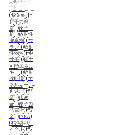
人気のキーワ
ード
放射線
原子力発
電
原子
炉
放射性
廃棄物
ウ
ラン
放射
性物質
中
性子
再生
可能エネル
ギー
放射
線防護
エ
ネルギー
再処理
発
電
核融
合
原子力
発電所
安
全
IAEA
核燃料サ
イクル
プ