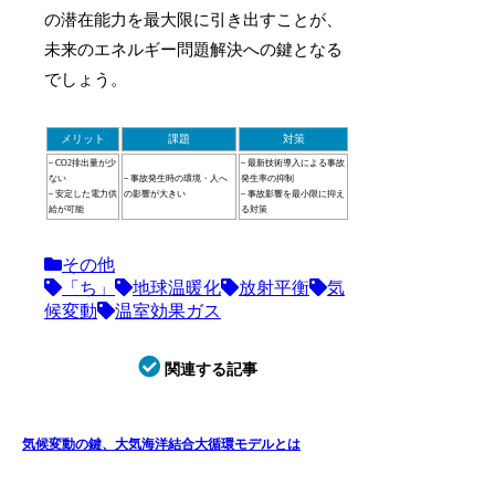
の潜在能力を最大限に引き出すことが、
未来のエネルギー問題解決への鍵となる
でしょう。
メリット
課題
対策
– CO2排出量が少
– 最新技術導入による事故
ない
– 事故発生時の環境・人へ
発生率の抑制
– 安定した電力供
の影響が大きい
– 事故影響を最小限に抑え
給が可能
る対策
その他
「ち」
地球温暖化
放射平衡
気
候変動
温室効果ガス
関連する記事
気候変動の鍵、大気海洋結合大循環モデルとは