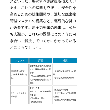
クといった、解決すべき課題も抱えてい
ます。これらの課題を克服し、安全性を
高めるための技術開発や、適切な廃棄物
管理システムの構築など、継続的な努力
が必要です。原子力発電の未来は、私た
ち人類が、これらの課題にどのように向
き合い、解決していくかにかかっている
と言えるでしょう。
メリット
課題
対策
放射性廃棄物の処理問題
– 人の健康や環境への悪
地球温暖化対策
– 長期的な視点に立った対
影響
(二酸化炭素排出な
策
– 安全な保管場所の確保
し)
– 安全な処理方法の開発
– より安全な処理方法の
開発
事故リスク
– 耐震設計の強化
– チェルノブイリや福島
クリーンなエネル
– テロ対策などの安全対策
の事故
ギー源
の徹底
– 安全性への懸念
– 緊急時の対応体制の整備
– 被害の深刻さ