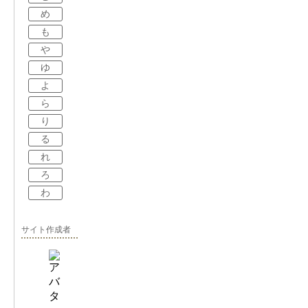
め
も
や
ゆ
よ
ら
り
る
れ
ろ
わ
サイト作成者