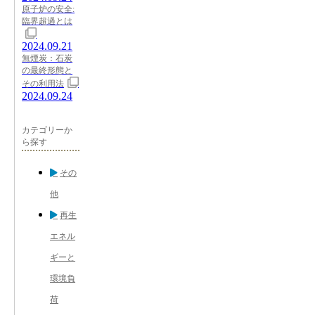
原子炉の安全:
臨界超過とは
2024.09.21
無煙炭：石炭
の最終形態と
その利用法
2024.09.24
カテゴリーか
ら探す
その
他
再生
エネル
ギーと
環境負
荷