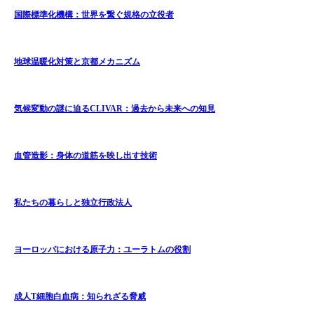
国際標準化機構：世界を繋ぐ規格の立役者
地球温暖化対策と京都メカニズム
気候変動の謎に迫るCLIVAR：過去から未来への知見
血管造影：身体の道筋を映し出す技術
私たちの暮らしと独立行政法人
ヨーロッパにおける原子力：ユーラトムの役割
成人T細胞白血病：知られざる脅威