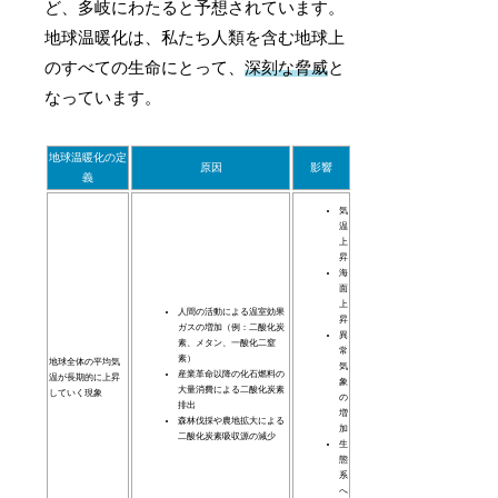
ど、多岐にわたると予想されています。
地球温暖化は、私たち人類を含む地球上
のすべての生命にとって、
深刻な脅威
と
なっています。
地球温暖化の定
原因
影響
義
気
温
上
昇
海
面
上
人間の活動による温室効果
昇
ガスの増加（例：二酸化炭
異
素、メタン、一酸化二窒
常
素）
地球全体の平均気
気
産業革命以降の化石燃料の
温が長期的に上昇
象
大量消費による二酸化炭素
していく現象
の
排出
増
森林伐採や農地拡大による
加
二酸化炭素吸収源の減少
生
態
系
へ