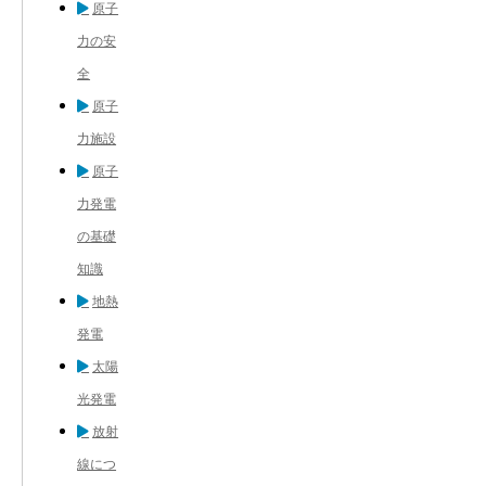
原子
力の安
全
原子
力施設
原子
力発電
の基礎
知識
地熱
発電
太陽
光発電
放射
線につ