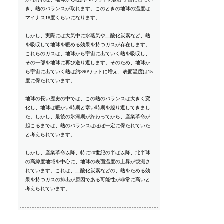
き、熱のバランスが取れます。このときの地球の温度は
マイナス18度くらいになります。
しかし、実際には大気中に水蒸気や二酸化炭素など、熱
を吸収して地球を暖める効果を持つガスが存在します。
これらのガスは、地球から宇宙に出ていく熱を吸収し、
その一部を地球に再び送り返します。そのため、地球か
ら宇宙に出ていく熱は約390ワットに増え、表面温度は15
度に保たれています。
地球の長い歴史の中では、この熱のバランスは大きく変
化し、地球は暖かい時期と寒い時期を繰り返してきまし
た。しかし、最後の氷河期が終わってから、産業革命が
起こるまでは、熱のバランスはほぼ一定に保たれていた
と考えられています。
しかし、産業革命以降、特に20世紀の半ば以降、北半球
の高緯度地域を中心に、地球の表面温度の上昇が観測さ
れています。これは、二酸化炭素などの、熱をためる効
果を持つガスの排出が原因である可能性が非常に高いと
考えられています。