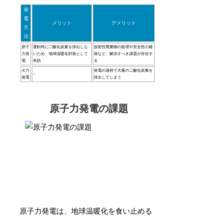
発
電
メリット
デメリット
方
法
原子
運転時に二酸化炭素を排出しな
放射性廃棄物の処理や安全性の確
力発
いため、地球温暖化対策として
保など、解決すべき課題が存在す
電
有効
る
火力
発電の過程で大量の二酸化炭素を
–
発電
排出してしまう
原子力発電の課題
原子力発電は、地球温暖化を食い止める