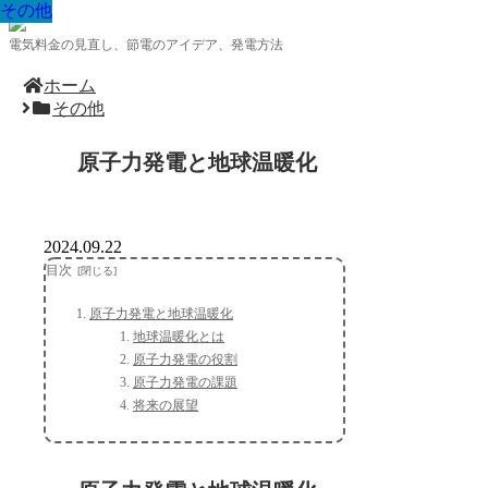
その他
その他
その他
その他
その他
その他
その他
その他
その他
電気料金の見直し、節電のアイデア、発電方法
ホーム
その他
原子力発電と地球温暖化
2024.09.22
目次
原子力発電と地球温暖化
地球温暖化とは
原子力発電の役割
原子力発電の課題
将来の展望