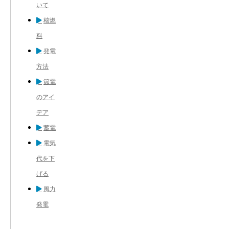
いて
核燃
料
発電
方法
節電
のアイ
デア
蓄電
電気
代を下
げる
風力
発電