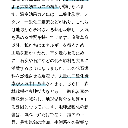
よる温室効果ガスの増加
が挙げられま
す。温室効果ガスには、二酸化炭素、メ
タン、一酸化二窒素などがあり、これら
は地球から放出される熱を吸収し、大気
を温める性質を持っています。産業革命
以降、私たちはエネルギーを得るため、
工場を動かすため、車を走らせるため
に、石炭や石油などの化石燃料を大量に
消費するようになりました。この化石燃
料を燃焼させる過程で、
大量の二酸化炭
素が大気中に放出
されます。さらに、森
林伐採や農地拡大なども、二酸化炭素の
吸収源を減らし、地球温暖化を加速させ
る要因となっています。地球温暖化の影
響は、気温上昇だけでなく、海面の上
昇、異常気象の増加、生態系への影響な