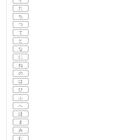
そ
た
ち
つ
て
と
な
に
ね
の
は
ひ
ふ
へ
ほ
ま
み
む