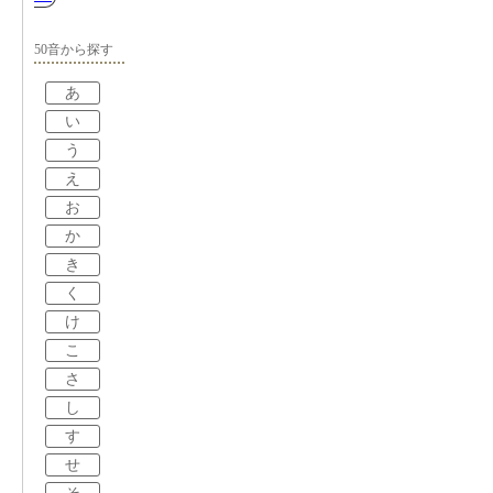
50音から探す
あ
い
う
え
お
か
き
く
け
こ
さ
し
す
せ