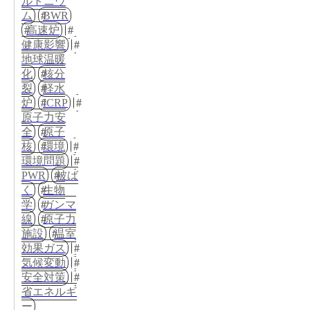
ルトニウ
ム
BWR
高速炉
健康影響
地球温暖
化
核分
裂
軽水
炉
ICRP
原子力安
全
原子
核
環境
環境問題
PWR
被ば
く
生物
学
ガンマ
線
原子力
施設
温室
効果ガス
気候変動
安全対策
省エネルギ
ー