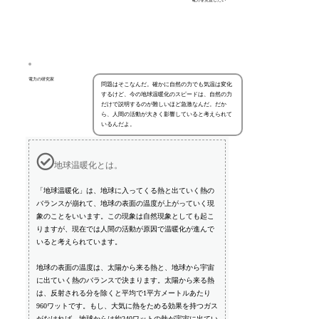
電力の研究家
問題はそこなんだ。確かに自然の力でも気温は変化
するけど、今の地球温暖化のスピードは、自然の力
だけで説明するのが難しいほど急激なんだ。だか
ら、人間の活動が大きく影響していると考えられて
いるんだよ。
地球温暖化とは。
「地球温暖化」は、地球に入ってくる熱と出ていく熱の
バランスが崩れて、地球の表面の温度が上がっていく現
象のことをいいます。この現象は自然現象としても起こ
りますが、現在では人間の活動が原因で温暖化が進んで
いると考えられています。
地球の表面の温度は、太陽から来る熱と、地球から宇宙
に出ていく熱のバランスで決まります。太陽から来る熱
は、反射される分を除くと平均で1平方メートルあたり
960ワットです。もし、大気に熱をためる効果を持つガス
がなければ、地球からは約240ワットの熱が宇宙に出てい