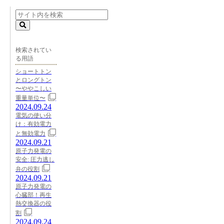
検索されてい
る用語
ショートトン
とロングトン
〜ややこしい
重量単位〜
2024.09.24
電気の使い分
け：有効電力
と無効電力
2024.09.21
原子力発電の
安全: 圧力逃し
弁の役割
2024.09.21
原子力発電の
心臓部！再生
熱交換器の役
割
2024.09.24