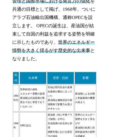
管理と国際市場における発言力の強化
を
共通の目標として掲げ、1968年、ついに
アラブ石油輸出国機構、通称OPECを設
立します。 OPECの誕生は、産油国が結
束して自国の利益を追求する姿勢を明確
に示したものであり、
世界のエネルギー
情勢を大きく揺るがす歴史的な出来事
と
なりました。
年
出来事
背景・目的
影響
代
石油は現代社会の血液
世界経済の成長
先進国が優位に立って
エネルギー需要の急増
産油国による主権
1960
いた
産油国は石油資源の恩
と利益確保の機運
年代
産油国は価格決定や資
恵を十分に享受できて
の高まり
源開発で影響力を受け
いなかった
やすかった
産油国（特に中東アラ
世界のエネルギー
ブ諸国）が中心
情勢を大きく揺る
1968
石油資源の自主的な管
がす
OPEC設立
年
理
産油国の結束と自
国際市場における発言
国利益追求の姿勢
力の強化
を明確化