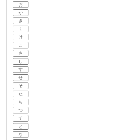
お
か
き
く
け
こ
さ
し
す
せ
そ
た
ち
つ
て
と
な