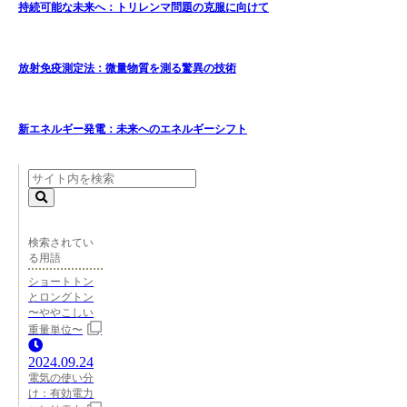
持続可能な未来へ：トリレンマ問題の克服に向けて
放射免疫測定法：微量物質を測る驚異の技術
新エネルギー発電：未来へのエネルギーシフト
検索されてい
る用語
ショートトン
とロングトン
〜ややこしい
重量単位〜
2024.09.24
電気の使い分
け：有効電力