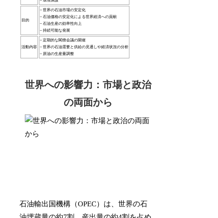
– 環境保護
– 世界の石油市場の安定化
– 石油価格の安定化による世界経済への貢献
目的
– 石油生産の効率性向上
– 持続可能な発展
– 定期的な閣僚会議の開催
活動内容
– 世界の石油需要と供給の見通しや経済状況の分析
– 原油の生産量調整
世界への影響力：市場と政治
の両面から
石油輸出国機構（OPEC）は、世界の石
油埋蔵量の約7割、産出量の約4割を占め