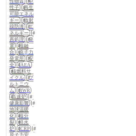
性物質
中
性子
再生
可能エネル
ギー
放射
線防護
エ
ネルギー
再処理
発
電
核融
合
原子力
発電所
安
全
IAEA
核燃料サ
イクル
プ
ルトニウ
ム
BWR
高速炉
健康影響
地球温暖
化
核分
裂
軽水
炉
ICRP
原子力安