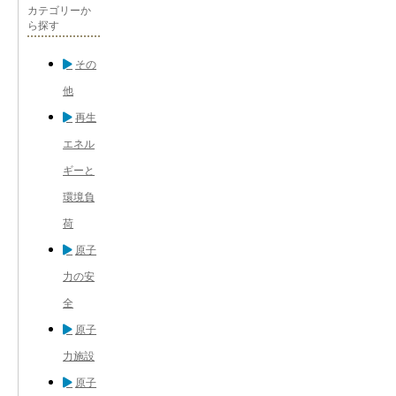
カテゴリーか
ら探す
その
他
再生
エネル
ギーと
環境負
荷
原子
力の安
全
原子
力施設
原子