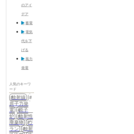
のアイ
デア
蓄電
電気
代を下
げる
風力
発電
人気のキーワ
ード
放射線
原子力発
電
原子
炉
放射性
廃棄物
ウ
ラン
放射