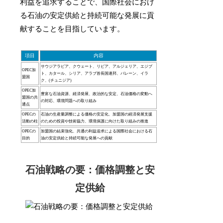
利益を追求することで、国際社会におけ
る石油の安定供給と持続可能な発展に貢
献することを目指しています。
項目
内容
サウジアラビア、クウェート、リビア、アルジェリア、エジプ
OPEC加
ト、カタール、シリア、アラブ首長国連邦、バレーン、イラ
盟国
ク、(チュニジア)
OPEC加
豊富な石油資源、経済発展、政治的な安定、石油価格の変動へ
盟国の共
の対応、環境問題への取り組み
通点
OPECの
石油の生産量調整による価格の安定化、加盟国の経済発展支援
活動の柱
のための投資や技術協力、環境保護に向けた取り組みの推進
OPECの
加盟国の結束強化、共通の利益追求による国際社会における石
目的
油の安定供給と持続可能な発展への貢献
石油戦略の要：価格調整と安
定供給