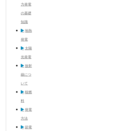
力発電
の基礎
知識
地熱
発電
太陽
光発電
放射
線につ
いて
核燃
料
発電
方法
節電