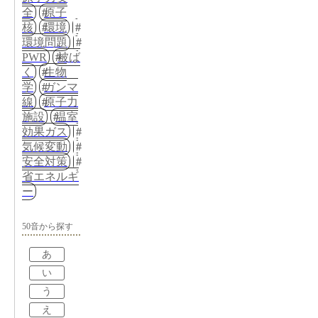
全
原子
核
環境
環境問題
PWR
被ば
く
生物
学
ガンマ
線
原子力
施設
温室
効果ガス
気候変動
安全対策
省エネルギ
ー
50音から探す
あ
い
う
え