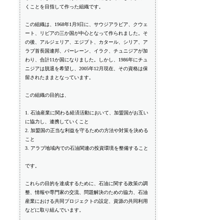
くことを目指して作った組織です。
この組織は、1968年1月9日に、サウジアラビア、クウェ
ート、リビアの三か国が中心となって作られました。そ
の後、アルジェリア、エジプト、カタール、シリア、ア
ラブ首長国連邦、バーレーン、イラク、チュニジアが加
わり、合計11か国になりました。しかし、1986年にチュ
ニジアは脱退を希望し、2005年12月現在、その資格は保
留されたままとなっています。
この組織の目的は、
1. 石油産業に関わる経済活動において、加盟国がお互い
に協力し、連携していくこと
2. 加盟国の正当な利益を守るための方法や対策を決める
こと
3. アラブ地域内での石油関連の投資環境を整備すること
です。
これらの目的を達成するために、石油に関する政策の調
整、情報や専門家の交流、問題解決のための協力、石油
産業における共同プロジェクトの設定、資源の共同利用
などに取り組んでいます。