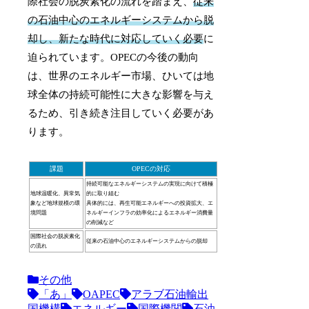
際社会の脱炭素化の流れを踏まえ、
従来
の石油中心のエネルギーシステムから脱
却し、新たな時代に対応していく必要
に
迫られています。OPECの今後の動向
は、世界のエネルギー市場、ひいては地
球全体の持続可能性に大きな影響を与え
るため、引き続き注目していく必要があ
ります。
課題
OPECの対応
持続可能なエネルギーシステムの実現に向けて積極
地球温暖化、異常気
的に取り組む
象など地球規模の環
具体的には、再生可能エネルギーへの投資拡大、エ
境問題
ネルギーインフラの効率化によるエネルギー消費量
の削減など
国際社会の脱炭素化
従来の石油中心のエネルギーシステムからの脱却
の流れ
その他
「あ」
OAPEC
アラブ石油輸出
国機構
エネルギー
国際機関
石油