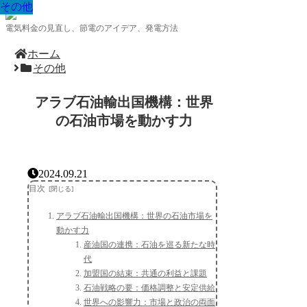
その他
その他
その他
その他
その他
その他
その他
その他
その他
電気料金の見直し、節電のアイデア、発電方法
ホーム
その他
アラブ石油輸出国機構：世界
の石油市場を動かす力
2024.09.21
目次
アラブ石油輸出国機構：世界の石油市場を
動かす力
産油国の連携：石油を巡る新たな時
代
加盟国の結束：共通の利益と課題
石油戦略の要：価格調整と安定供給
世界への影響力：市場と政治の両面