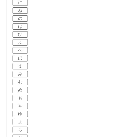
に
ね
の
は
ひ
ふ
へ
ほ
ま
み
む
め
も
や
ゆ
よ
ら