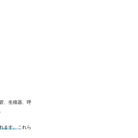
管、生殖器、呼
。
れます。
これら