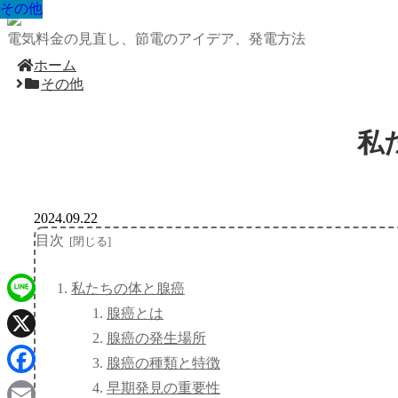
その他
その他
その他
その他
その他
その他
その他
その他
その他
電気料金の見直し、節電のアイデア、発電方法
ホーム
その他
私
2024.09.22
目次
私たちの体と腺癌
腺癌とは
Line
腺癌の発生場所
X
腺癌の種類と特徴
Facebook
早期発見の重要性