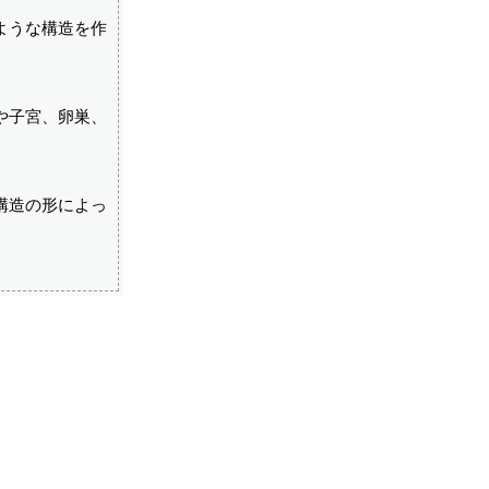
ような構造を作
や子宮、卵巣、
構造の形によっ