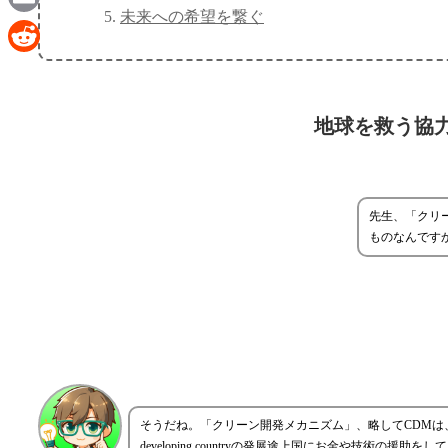
未来への希望を繋ぐ
Email
Reddit
地球を救う協
先生、「クリ
ものなんです
そうだね。「クリーン開発メカニズム」、略してCDMは、簡単
developing countryの発展途上国にお金や技術