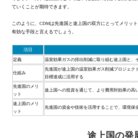
ていくことが期待できます。
このように、CDMは先進国と途上国の双方にとってメリッ
有効な手段と言えるでしょう。
項目
定義
温室効果ガスの排出削減に取り組む途上国と、
先進国が途上国の温室効果ガス削減プロジェク
仕組み
目標達成に活用する
先進国のメリ
途上国への投資を通じて、より費用対効果の高
ット
途上国のメリ
先進国の資金や技術を活用することで、環境保
ット
途上国の発