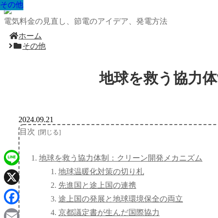
その他
その他
その他
その他
その他
その他
その他
その他
その他
電気料金の見直し、節電のアイデア、発電方法
ホーム
その他
地球を救う協力体
2024.09.21
目次
地球を救う協力体制：クリーン開発メカニズム
地球温暖化対策の切り札
Line
先進国と途上国の連携
X
途上国の発展と地球環境保全の両立
Facebook
京都議定書が生んだ国際協力