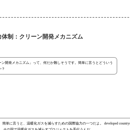
力体制：クリーン開発メカニズム
ーン開発メカニズム」って、何だか難しそうです。簡単に言うとどういう
か？
に言うと、温暖化ガスを減らすための国際協力の一つだよ。 developed countr
の援助をして、その国で温暖化ガスを減らすプロジェクトを手伝うんだ。