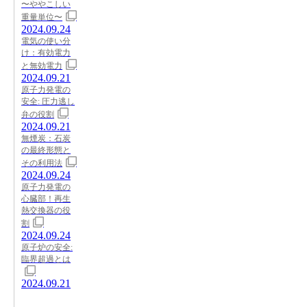
〜ややこしい
重量単位〜
2024.09.24
電気の使い分
け：有効電力
と無効電力
2024.09.21
原子力発電の
安全: 圧力逃し
弁の役割
2024.09.21
無煙炭：石炭
の最終形態と
その利用法
2024.09.24
原子力発電の
心臓部！再生
熱交換器の役
割
2024.09.24
原子炉の安全:
臨界超過とは
2024.09.21