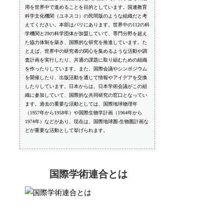
用を世界中で進めることを目的としています。国連教育
科学文化機関（ユネスコ）の民間版のような組織だと考
えてください。本部はパリにあります。世界中の112の科
学機関と29の科学団体が加盟していて、専門分野を超え
た協力体制を築き、国際的な研究を推進しています。た
とえば、世界中の研究者の関心を集めるような活動や調
査計画を実行したり、共通の課題に取り組むための組織
を作ったりしています。また、国際会議やシンポジウム
を開催したり、出版活動を通じて情報やアイデアを交換
したりしています。日本からは、日本学術会議がこの組
織に参加していて、国際的な共同研究の窓口となってい
ます。過去の重要な活動としては、国際地球物理年
（1957年から1958年）や国際生物学計画（1964年から
1974年）などがあり、現在は、国際地球圏-生物圏計画な
どが重要な活動として挙げられます。
国際学術連合とは