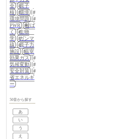
全
原子
核
環境
環境問題
PWR
被ば
く
生物
学
ガンマ
線
原子力
施設
温室
効果ガス
気候変動
安全対策
省エネルギ
ー
50音から探す
あ
い
う
え