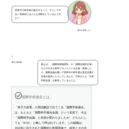
世界中の科学者が協力するって、すごいです
ね！具体的にはどんな活動をしているんです
か？
電力を見直したい
電力の研究家
例えば、「国際地球物理年」や「国際生物学計画」
などの大きな研究プロジェクトを企画・推進した
り、国際会議を開いて世界中の科学者が意見交換す
る場を提供したりしているんだ。日本からも「日本
学術会議」が参加しているんだよ。
国際学術連合とは。
「原子力発電」の用語解説で出てくる「国際学術連合」
は、もともと「国際科学連合会議」という名前で、今は
「国際科学会議」と名前が変わりましたが、どちらにし
ても「ICSU」と略して呼ばれています。この組織は、
1931年に設立された国際的な民間団体で、科学とその活