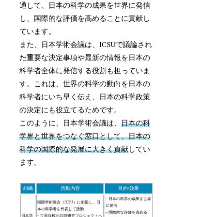
通して、日本の科学の成果を世界に発信
し、国際的な評価を高めることに貢献し
ています。
また、日本学術会議は、ICSUで議論され
た重要な決定事項や最新の情報を日本の
科学者全体に発信する役割も担っていま
す。これは、世界の科学の動向を日本の
科学者にいち早く伝え、日本の科学政策
の決定にも役立てるためです。
このように、日本学術会議は、
日本の科
学界と世界をつなぐ窓口として、日本の
科学の国際的な発展に大きく貢献
してい
ます。
組織
活動内容
目的/効果
– 日本の科学の成果を世界
国際学術連合（ICSU）に加盟し、日
に発信
本の科学者を代表して活動
– 国際的な評価を高める
日本学
– 世界規模の共同研究プロジェクトへ