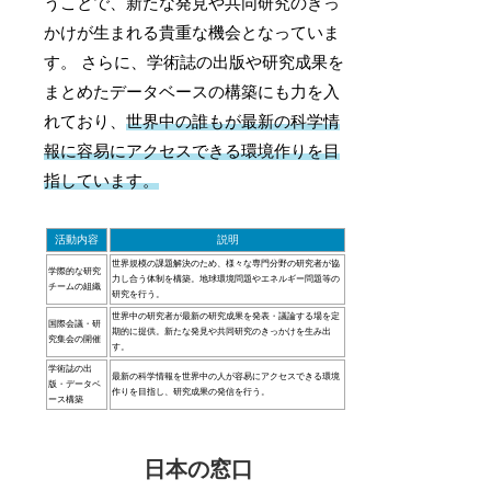
うことで、新たな発見や共同研究のきっ
かけが生まれる貴重な機会となっていま
す。 さらに、学術誌の出版や研究成果を
まとめたデータベースの構築にも力を入
れており、
世界中の誰もが最新の科学情
報に容易にアクセスできる環境作りを目
指しています。
活動内容
説明
世界規模の課題解決のため、様々な専門分野の研究者が協
学際的な研究
力し合う体制を構築。地球環境問題やエネルギー問題等の
チームの組織
研究を行う。
世界中の研究者が最新の研究成果を発表・議論する場を定
国際会議・研
期的に提供。新たな発見や共同研究のきっかけを生み出
究集会の開催
す。
学術誌の出
最新の科学情報を世界中の人が容易にアクセスできる環境
版・データベ
作りを目指し、研究成果の発信を行う。
ース構築
日本の窓口