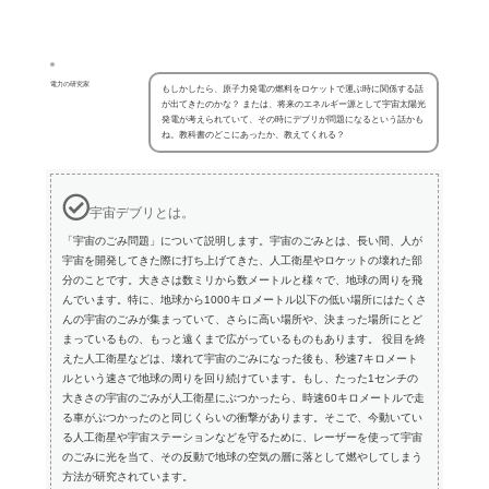
電力の研究家
もしかしたら、原子力発電の燃料をロケットで運ぶ時に関係する話
が出てきたのかな？ または、将来のエネルギー源として宇宙太陽光
発電が考えられていて、その時にデブリが問題になるという話かも
ね。教科書のどこにあったか、教えてくれる？
宇宙デブリとは。
「宇宙のごみ問題」について説明します。宇宙のごみとは、長い間、人が
宇宙を開発してきた際に打ち上げてきた、人工衛星やロケットの壊れた部
分のことです。大きさは数ミリから数メートルと様々で、地球の周りを飛
んでいます。特に、地球から1000キロメートル以下の低い場所にはたくさ
んの宇宙のごみが集まっていて、さらに高い場所や、決まった場所にとど
まっているもの、もっと遠くまで広がっているものもあります。 役目を終
えた人工衛星などは、壊れて宇宙のごみになった後も、秒速7キロメート
ルという速さで地球の周りを回り続けています。もし、たった1センチの
大きさの宇宙のごみが人工衛星にぶつかったら、時速60キロメートルで走
る車がぶつかったのと同じくらいの衝撃があります。そこで、今動いてい
る人工衛星や宇宙ステーションなどを守るために、レーザーを使って宇宙
のごみに光を当て、その反動で地球の空気の層に落として燃やしてしまう
方法が研究されています。