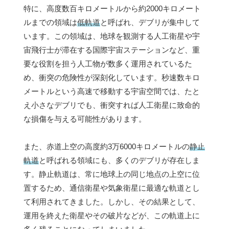
特に、高度数百キロメートルから約2000キロメート
ルまでの領域は
低軌道
と呼ばれ、デブリが集中して
います。この領域は、地球を観測する人工衛星や宇
宙飛行士が滞在する国際宇宙ステーションなど、重
要な役割を担う人工物が数多く運用されているた
め、衝突の危険性が深刻化しています。秒速数キロ
メートルという高速で移動する宇宙空間では、たと
え小さなデブリでも、衝突すれば人工衛星に致命的
な損傷を与える可能性があります。
また、赤道上空の高度約3万6000キロメートルの
静止
軌道
と呼ばれる領域にも、多くのデブリが存在しま
す。静止軌道は、常に地球上の同じ地点の上空に位
置するため、通信衛星や気象衛星に最適な軌道とし
て利用されてきました。しかし、その結果として、
運用を終えた衛星やその破片などが、この軌道上に