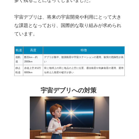
多く残ることになってしまいました。
宇宙デブリは、将来の宇宙開発や利用にとって大き
な課題となっており、国際的な取り組みが求められ
ています。
軌道
高度
特徴
低軌
数百km – 約
デブリが集中、観測衛星や宇宙ステーションの運用、衝突の危険性が高
道
2000km
い
静止
赤道上空 約3万
常に地球上の同じ地点の上空に位置、通信衛星や気象衛星の運用、運用
軌道
6000km
を終えた衛星や破片が多い
宇宙デブリへの対策