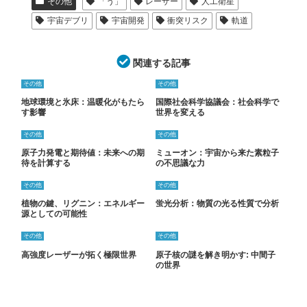
その他
「う」
レーザー
人工衛星
宇宙デブリ
宇宙開発
衝突リスク
軌道
関連する記事
その他
その他
地球環境と氷床：温暖化がもたら
国際社会科学協議会：社会科学で
す影響
世界を変える
その他
その他
原子力発電と期待値：未来への期
ミューオン：宇宙から来た素粒子
待を計算する
の不思議な力
その他
その他
植物の鍵、リグニン：エネルギー
蛍光分析：物質の光る性質で分析
源としての可能性
その他
その他
高強度レーザーが拓く極限世界
原子核の謎を解き明かす: 中間子
の世界