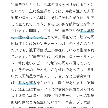
宇宙デブリと化し、地球の周りを回り続けることに
なります。主な発生源としては、寿命を迎えた人工
衛星やロケットの破片、そしてそれらが互いに衝突
して生まれてしまう、さらに小さな破片などが挙げ
られます。問題は、こうした宇宙デブリが
年々増加
の一途を辿っている
ことです。現在では、地球の周
回軌道上には数センチメートル以上の大きさのもの
だけでも、数千万個以上が存在していると推定され
ています。宇宙デブリは、秒速数キロメートルとい
う非常に速いスピードで地球の周りを回っていま
す。そのため、たとえ小さな破片であっても、運用
中の人工衛星や宇宙ステーションなどに衝突すれ
ば、
甚大な被害
をもたらす可能性があります。実際
に、過去には宇宙デブリとの衝突が原因と見られる
人工衛星の故障や、国際宇宙ステーションへの緊急
回避行動なども発生しています。宇宙デブリ問題