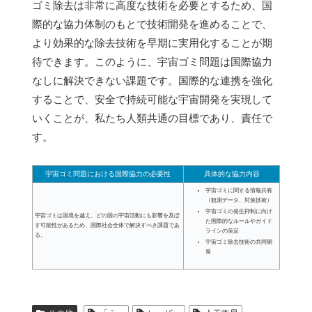
ゴミ除去は非常に高度な技術を必要とするため、国
際的な協力体制のもとで技術開発を進めることで、
より効果的な除去技術を早期に実用化することが期
待できます。このように、宇宙ゴミ問題は国際協力
なしに解決できない課題です。国際的な連携を強化
することで、安全で持続可能な宇宙開発を実現して
いくことが、私たち人類共通の目標であり、責任で
す。
宇宙ゴミ問題における国際協力の必要性
具体的な協力内容
宇宙ゴミに関する情報共有
（観測データ、対策技術）
宇宙ゴミの発生抑制に向け
宇宙ゴミは国境を越え、どの国の宇宙活動にも影響を及ぼ
た国際的なルールやガイド
す可能性があるため、国際社会全体で解決すべき課題であ
ラインの策定
る。
宇宙ゴミ除去技術の共同開
発