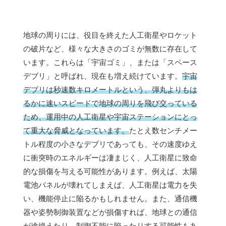
地球の周りには、役目を終えた人工衛星やロケット
の破片など、様々な大きさのゴミが無数に存在して
います。これらは「宇宙ゴミ」、または「スペース
デブリ」と呼ばれ、現在も増え続けています。
宇宙
デブリは秒速数キロメートルという、弾丸よりもは
るかに速いスピードで地球の周りを飛び交っている
ため、運用中の人工衛星や宇宙ステーションにとっ
て重大な脅威となっています。
たとえ数センチメー
トル程度の小さなデブリであっても、その速度ゆえ
に衝突時のエネルギーは凄まじく、人工衛星に致命
的な損傷を与える可能性があります。例えば、太陽
電池パネルが壊れてしまえば、人工衛星は電力を失
い、機能停止に陥るかもしれません。また、通信機
器や姿勢制御装置などが損傷すれば、地球との通信
が途絶えたり、制御不能に陥ったりする可能性もあ