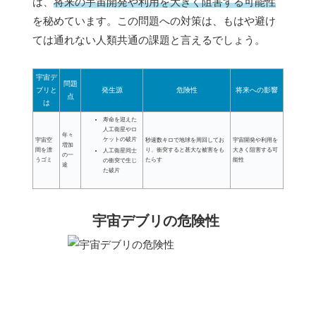
は、
将来の宇宙開発や利用を大きく阻害する可能性
を秘めています。この問題への対策は、もはや避け
ては通れない人類共通の課題と言えるでしょう。
宇宙デ
問題
ブリと
発生源
危険性
将来への影響
点
は
寿命を迎えた
人工衛星やロ
年々
ケットの破片
宇宙空
秒速数キロで地球を周回してお
宇宙開発や利用を
増加
間を漂
り、衝突すると甚大な被害をも
大きく阻害する可
人工衛星同士
の一
うゴミ
たらす
能性
の衝突で生じ
途
た破片
宇宙デブリの危険性