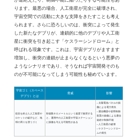
ります。最悪の場合、人工衛星が完全に破壊され、
宇宙空間での活動に大きな支障をきたすことも考え
られます。さらに恐ろしいのは、衝突によって発生
した新たなデブリが、連鎖的に他のデブリや人工衛
星に衝突を引き起こす「ケスラーシンドローム」と
呼ばれる現象です。これは、宇宙デブリがますます
増加し、衝突の連鎖が止まらなくなるという悪夢の
ようなシナリオであり、そうなれば宇宙開発そのも
のが不可能になってしまう可能性も秘めています。
宇宙ゴミ（スペース
脅威
影響
デブリ）とは
– 太陽電池パネルの損
傷による電力喪失
– 通信機器や姿勢制御
役目を終えた人工衛星や
秒速数キロメートルという速度で衝突する
装置の損傷による通信
ロケットの破片など、地
と、運用中の人工衛星や宇宙ステーション
途絶や制御不能
球の周りを漂うゴミ
に損傷を与える可能性がある
– 人工衛星の破壊
– ケスラーシンドロー
ムの発生