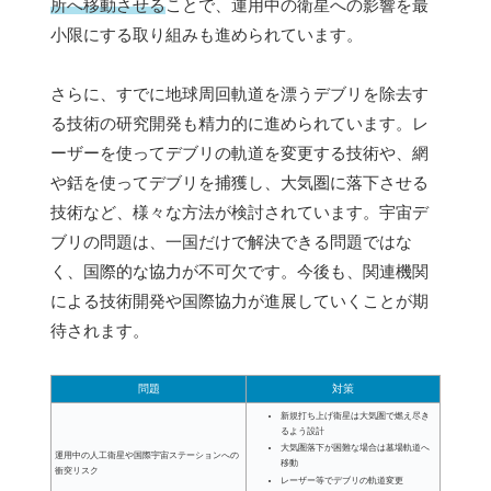
所へ移動させる
ことで、運用中の衛星への影響を最
小限にする取り組みも進められています。
さらに、すでに地球周回軌道を漂うデブリを除去す
る技術の研究開発も精力的に進められています。レ
ーザーを使ってデブリの軌道を変更する技術や、網
や銛を使ってデブリを捕獲し、大気圏に落下させる
技術など、様々な方法が検討されています。宇宙デ
ブリの問題は、一国だけで解決できる問題ではな
く、国際的な協力が不可欠です。今後も、関連機関
による技術開発や国際協力が進展していくことが期
待されます。
問題
対策
新規打ち上げ衛星は大気圏で燃え尽き
るよう設計
大気圏落下が困難な場合は墓場軌道へ
運用中の人工衛星や国際宇宙ステーションへの
移動
衝突リスク
レーザー等でデブリの軌道変更