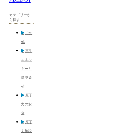
2024.09.21
カテゴリーか
ら探す
その
他
再生
エネル
ギーと
環境負
荷
原子
力の安
全
原子
力施設