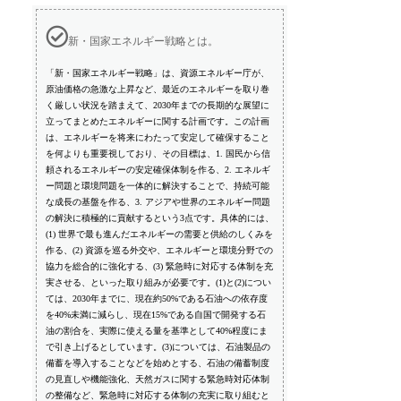
新・国家エネルギー戦略とは。
「新・国家エネルギー戦略」は、資源エネルギー庁が、
原油価格の急激な上昇など、最近のエネルギーを取り巻
く厳しい状況を踏まえて、2030年までの長期的な展望に
立ってまとめたエネルギーに関する計画です。この計画
は、エネルギーを将来にわたって安定して確保すること
を何よりも重要視しており、その目標は、1. 国民から信
頼されるエネルギーの安定確保体制を作る、2. エネルギ
ー問題と環境問題を一体的に解決することで、持続可能
な成長の基盤を作る、3. アジアや世界のエネルギー問題
の解決に積極的に貢献するという3点です。具体的には、
(1) 世界で最も進んだエネルギーの需要と供給のしくみを
作る、(2) 資源を巡る外交や、エネルギーと環境分野での
協力を総合的に強化する、(3) 緊急時に対応する体制を充
実させる、といった取り組みが必要です。(1)と(2)につい
ては、2030年までに、現在約50%である石油への依存度
を40%未満に減らし、現在15%である自国で開発する石
油の割合を、実際に使える量を基準として40%程度にま
で引き上げるとしています。(3)については、石油製品の
備蓄を導入することなどを始めとする、石油の備蓄制度
の見直しや機能強化、天然ガスに関する緊急時対応体制
の整備など、緊急時に対応する体制の充実に取り組むと