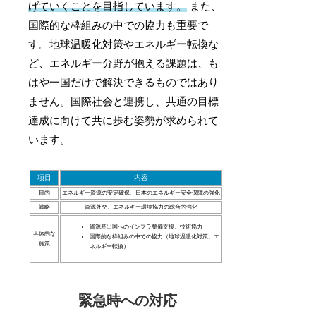
げていくことを目指しています。
また、
国際的な枠組みの中での協力も重要で
す。地球温暖化対策やエネルギー転換な
ど、エネルギー分野が抱える課題は、も
はや一国だけで解決できるものではあり
ません。国際社会と連携し、共通の目標
達成に向けて共に歩む姿勢が求められて
います。
項目
内容
目的
エネルギー資源の安定確保、日本のエネルギー安全保障の強化
戦略
資源外交、エネルギー環境協力の総合的強化
資源産出国へのインフラ整備支援、技術協力
具体的な
国際的な枠組みの中での協力（地球温暖化対策、エ
施策
ネルギー転換）
緊急時への対応