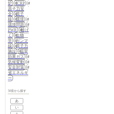
炉
ICRP
原子力安
全
原子
核
環境
環境問題
PWR
被ば
く
生物
学
ガンマ
線
原子力
施設
温室
効果ガス
気候変動
安全対策
省エネルギ
ー
50音から探す
あ
い