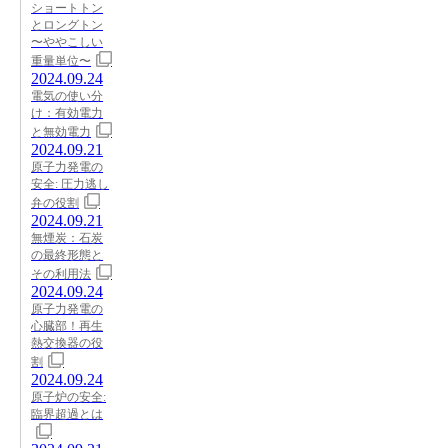
ショートトン
とロングトン
〜ややこしい
重量単位〜
2024.09.24
電気の使い分
け：有効電力
と無効電力
2024.09.21
原子力発電の
安全: 圧力逃し
弁の役割
2024.09.21
無煙炭：石炭
の最終形態と
その利用法
2024.09.24
原子力発電の
心臓部！再生
熱交換器の役
割
2024.09.24
原子炉の安全:
臨界超過とは