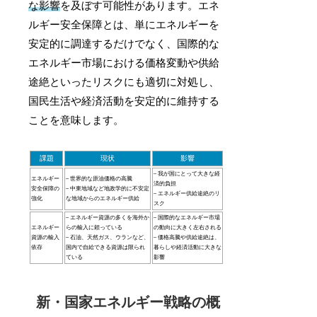
な影響
を及ぼす可能性があります。エネ
ルギー安全保障とは、単にエネルギーを
安定的に調達するだけでなく、国際的な
エネルギー市場における価格変動や供給
途絶といったリスクにも適切に対処し、
国民生活や経済活動を安定的に維持する
ことを意味します。
課題
現状
影響
– 我が国にとって大きな経
エネルギー
– 世界的な原油価格の高騰
済的負担
安全保障の
– 中東地域など地政学的に不安定
– エネルギー供給途絶のリ
強化
な地域からのエネルギー供給
スク
– エネルギー資源の多くを海外か
– 国際的なエネルギー市場
エネルギー
らの輸入に頼っている
の動向に大きく左右される
資源の輸入
– 石油、天然ガス、ウランなど、
– 価格高騰や供給途絶は、
依存
国内で自給できる資源は限られ
暮らしや経済活動に大きな
ている
影響
新・国家エネルギー戦略の概