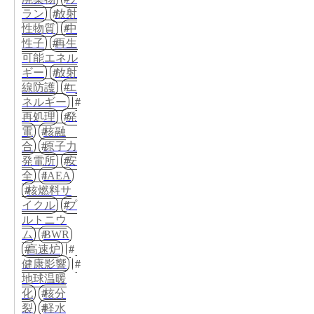
ラン
放射
性物質
中
性子
再生
可能エネル
ギー
放射
線防護
エ
ネルギー
再処理
発
電
核融
合
原子力
発電所
安
全
IAEA
核燃料サ
イクル
プ
ルトニウ
ム
BWR
高速炉
健康影響
地球温暖
化
核分
裂
軽水