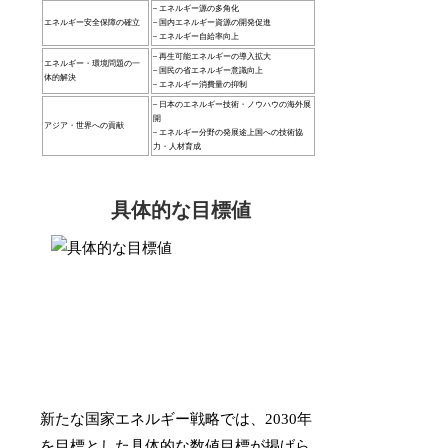
– エネルギー源の多角化
エネルギー安全保障の確立
– 国内エネルギー資源の開発促進
– エネルギー自給率向上
– 再生可能エネルギーの導入拡大
エネルギー・環境問題の一
– 国民の省エネルギー意識向上
体的解決
– エネルギー消費量の抑制
– 日本のエネルギー技術・ノウハウの海外展
開
アジア・世界への貢献
– エネルギー分野の発展途上国への技術協
力・人材育成
具体的な目標値
新たな国家エネルギー戦略では、2030年
を目標とした具体的な数値目標が掲げら