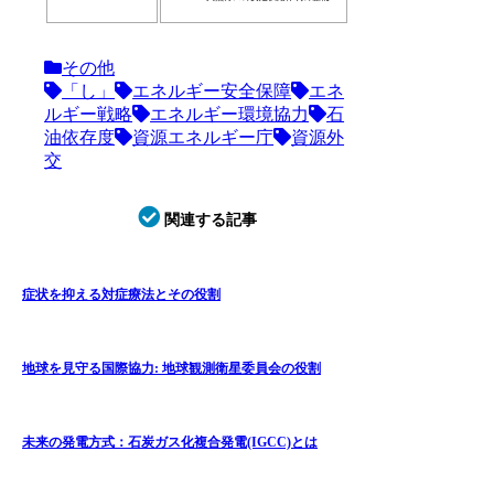
その他
「し」
エネルギー安全保障
エネ
ルギー戦略
エネルギー環境協力
石
油依存度
資源エネルギー庁
資源外
交
関連する記事
症状を抑える対症療法とその役割
地球を見守る国際協力: 地球観測衛星委員会の役割
未来の発電方式：石炭ガス化複合発電(IGCC)とは