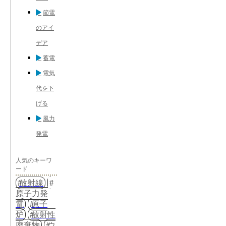
節電
のアイ
デア
蓄電
電気
代を下
げる
風力
発電
人気のキーワ
ード
放射線
原子力発
電
原子
炉
放射性
廃棄物
ウ