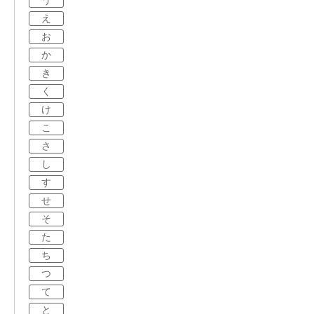
う
え
お
か
き
く
け
こ
さ
し
す
せ
そ
た
ち
つ
て
と