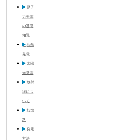
原子
力発電
の基礎
知識
地熱
発電
太陽
光発電
放射
線につ
いて
核燃
料
発電
方法