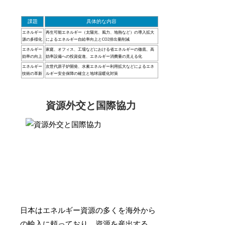
課題
具体的な内容
エネルギー
再生可能エネルギー（太陽光、風力、地熱など）の導入拡大
源の多様化
によるエネルギー自給率向上とCO2排出量削減
エネルギー
家庭、オフィス、工場などにおける省エネルギーの徹底、高
効率の向上
効率設備への投資促進、エネルギー消費量の見える化
エネルギー
次世代原子炉開発、水素エネルギー利用拡大などによるエネ
技術の革新
ルギー安全保障の確立と地球温暖化対策
資源外交と国際協力
日本はエネルギー資源の多くを海外から
の輸入に頼っており、資源を産出する