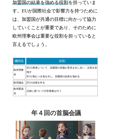
加盟国の結束を強める役割
を担っていま
す。EUが国際社会で影響力を持つために
は、加盟国が共通の目標に向かって協力
していくことが重要であり、そのために
欧州理事会は重要な役割を担っていると
言えるでしょう。
機関名
役割
EUの将来について、加盟国の首脳が意見を出し合い、合意を目
欧州理事
指す
会
EUが進むべき道を示し、加盟国の結束を強める
欧州議会
EUの法律を作る
欧州委員
法律に基づいて日常業務を行う
会
年４回の首脳会議