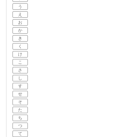
う
え
お
か
き
く
け
こ
さ
し
す
せ
そ
た
ち
つ
て