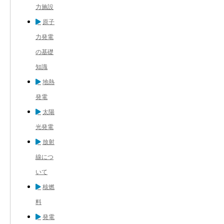
力施設
原子
力発電
の基礎
知識
地熱
発電
太陽
光発電
放射
線につ
いて
核燃
料
発電