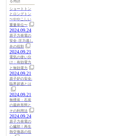
る用語
ショートトン
とロングトン
〜ややこしい
重量単位〜
2024.09.24
原子力発電の
安全: 圧力逃し
弁の役割
2024.09.21
電気の使い分
け：有効電力
と無効電力
2024.09.21
原子炉の安全:
臨界超過とは
2024.09.21
無煙炭：石炭
の最終形態と
その利用法
2024.09.24
原子力発電の
心臓部！再生
熱交換器の役