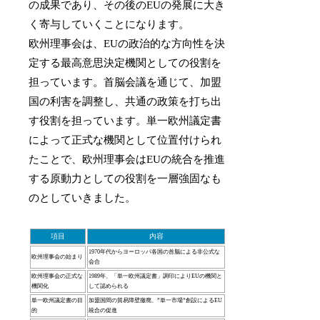
の成果であり、その後のEUの発展に大き
く寄与していくことになります。
欧州理事会は、EUの政治的な方向性を決
定する最高意思決定機関としての役割を
担っています。首脳会議を通じて、加盟
国の利害を調整し、共通の政策を打ち出
す役割を担っています。単一欧州議定書
によって正式な機関として位置付けられ
たことで、欧州理事会はEUの統合を推進
する原動力としての役割を一層強固なも
のとしていきました。
項目
内容
1970年代からヨーロッパ各国の首脳による非公式な
欧州理事会の始まり
会合
欧州理事会の正式な
1989年、「単一欧州議定書」調印によりEUの機関と
機関化
して認められる
単一欧州議定書の目
加盟国間の貿易障壁撤廃、”単一市場”創設によるEU
的
統合の促進