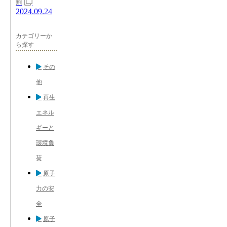
割
2024.09.24
カテゴリーか
ら探す
その
他
再生
エネル
ギーと
環境負
荷
原子
力の安
全
原子