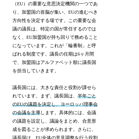
（EU）の重要な意思決定機関の一つであ
り、加盟国の首脳が集い、EUの進むべき
方向性を決定する場です。この重要な会
議の議長は、特定の国が常任するのでは
なく、EU加盟国が持ち回りで務めること
になっています。これが「輪番制」と呼
ばれる制度です。議長の任期は6ヶ月間
で、加盟国はアルファベット順に議長国
を担当していきます。
議長国には、大きな責任と役割が課せら
れています。まず、議長国は、
半年ごと
のEUの議題を決定し、ヨーロッパ理事会
の会議を主導
します。具体的には、会議
の議題を設定し、議論をまとめ、合意形
成を図ることが求められます。さらに、
議長国は、EU全体の意見調整を行う役割