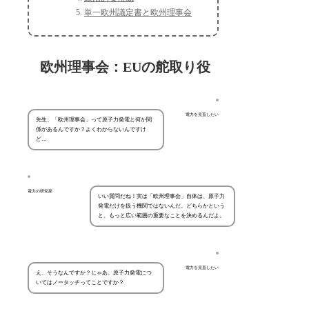
単一欧州議定書と欧州理事会
欧州理事会：EUの舵取り役
電力を見直したい
先生、「欧州理事会」って原子力発電と何か関
係があるんですか？よくわからないんですけ
ど…
電力の研究家
いい質問だね！実は「欧州理事会」自体は、原子力
発電だけを扱う機関ではないんだ。どちらかという
と、もっと広い範囲の重要なことを決めるんだよ。
電力を見直したい
え、そうなんですか？じゃあ、原子力発電につ
いてはノータッチってことですか？