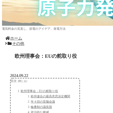
電気料金の見直し、節電のアイデア、発電方法
ホーム
その他
欧州理事会：EUの舵取り役
2024.09.22
目次
欧州理事会：EUの舵取り役
欧州連合の最高意思決定機関
年４回の首脳会議
輪番制の議長国
政治的な権威