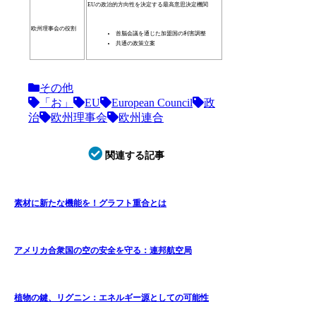
EUの政治的方向性を決定する最高意思決定機関
欧州理事会の役割
首脳会議を通じた加盟国の利害調整
共通の政策立案
その他
「お」
EU
European Council
政
治
欧州理事会
欧州連合
関連する記事
素材に新たな機能を！グラフト重合とは
アメリカ合衆国の空の安全を守る：連邦航空局
植物の鍵、リグニン：エネルギー源としての可能性