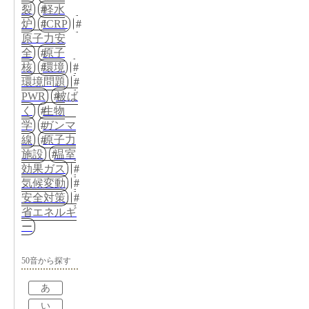
裂
軽水
炉
ICRP
原子力安
全
原子
核
環境
環境問題
PWR
被ば
く
生物
学
ガンマ
線
原子力
施設
温室
効果ガス
気候変動
安全対策
省エネルギ
ー
50音から探す
あ
い