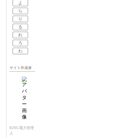
よ
ら
り
る
れ
ろ
わ
サイト作成者
KING電力管理
人