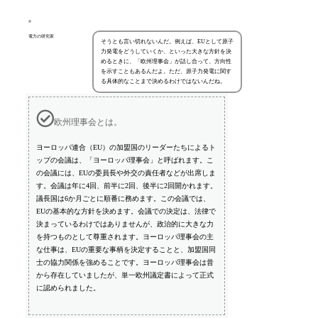
電力の研究家
そうとも言い切れないんだ。例えば、EUとして原子
力発電をどうしていくか、といった大きな方針を決
めるときに、「欧州理事会」が話し合って、方向性
を示すこともあるんだよ。ただ、原子力発電に関す
る具体的なことまで決めるわけではないんだね。
欧州理事会とは。
ヨーロッパ連合（EU）の加盟国のリーダーたちによるト
ップの会議は、「ヨーロッパ理事会」と呼ばれます。こ
の会議には、EUの委員長や外交の責任者などが出席しま
す。会議は年に4回、前半に2回、後半に2回開かれます。
議長国は6か月ごとに順番に務めます。この会議では、
EUの基本的な方針を決めます。会議での決定は、法律で
決まっているわけではありませんが、政治的に大きな力
を持つものとして尊重されます。ヨーロッパ理事会の主
な仕事は、EUの重要な事柄を決定することと、加盟国同
士の協力関係を強めることです。ヨーロッパ理事会は昔
から存在していましたが、単一欧州議定書によって正式
に認められました。