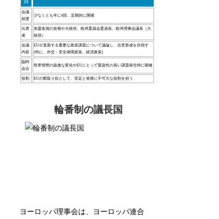
目
会議
少なくとも年に4回、定期的に開催
頻度
出席
加盟各国の首相や大統領、欧州委員会委員長、欧州理事会議長（大
者
統領）
会議
EUが直面する重要な政策課題について議論し、合意形成を目指す
内容
(特に、外交・安全保障政策、経済政策)
臨時
世界情勢の急激な変化やEUにとって緊急性の高い課題発生時に開催
会合
役割
EUの舵取り役として、安定と発展に不可欠な役割を担う
輪番制の議長国
ヨーロッパ理事会は、ヨーロッパ連合