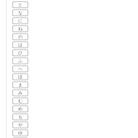
と
な
に
ね
の
は
ひ
ふ
へ
ほ
ま
み
む
め
も
や
ゆ