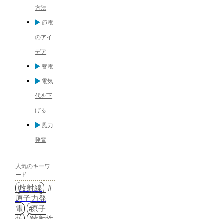
方法
節電
のアイ
デア
蓄電
電気
代を下
げる
風力
発電
人気のキーワ
ード
放射線
原子力発
電
原子
炉
放射性