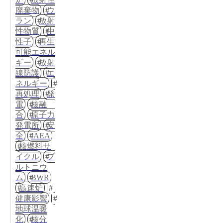
廃棄物
ウ
ラン
放射
性物質
中
性子
再生
可能エネル
ギー
放射
線防護
エ
ネルギー
再処理
発
電
核融
合
原子力
発電所
安
全
IAEA
核燃料サ
イクル
プ
ルトニウ
ム
BWR
高速炉
健康影響
地球温暖
化
核分