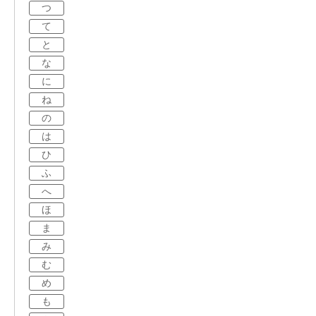
つ
て
と
な
に
ね
の
は
ひ
ふ
へ
ほ
ま
み
む
め
も