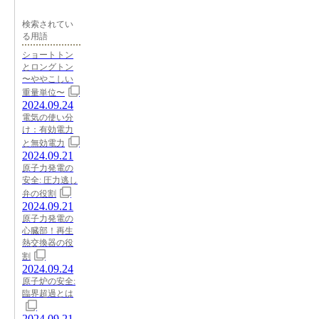
検索されてい
る用語
ショートトン
とロングトン
〜ややこしい
重量単位〜
2024.09.24
電気の使い分
け：有効電力
と無効電力
2024.09.21
原子力発電の
安全: 圧力逃し
弁の役割
2024.09.21
原子力発電の
心臓部！再生
熱交換器の役
割
2024.09.24
原子炉の安全:
臨界超過とは
2024.09.21