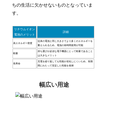
ちの生活に欠かせないものとなっていま
す。
リチウムイオン
詳細
電池のメリット
従来の電池と同じ大きさでより多くのエネルギーを
高エネルギー密度
蓄えられるため、電池の長時間使用が可能
持ち運びが必須な電子機器にとって軽量であること
軽量
は大きなメリット
充電を繰り返しても性能が劣化しにくいため、長期
長寿命
間にわたって安定した性能を発揮
幅広い用途