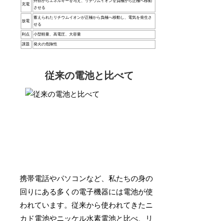
外部からエネルギーを与え、リチウムイオンを負極から正極へ移動
充電
させる
蓄えられたリチウムイオンが正極から負極へ移動し、電気を発生さ
放電
せる
利点
小型軽量、高電圧、大容量
課題
発火の危険性
従来の電池と比べて
携帯電話やパソコンなど、私たちの身の
回りにある多くの電子機器には電池が使
われています。従来から使われてきたニ
カド電池やニッケル水素電池と比べ、リ