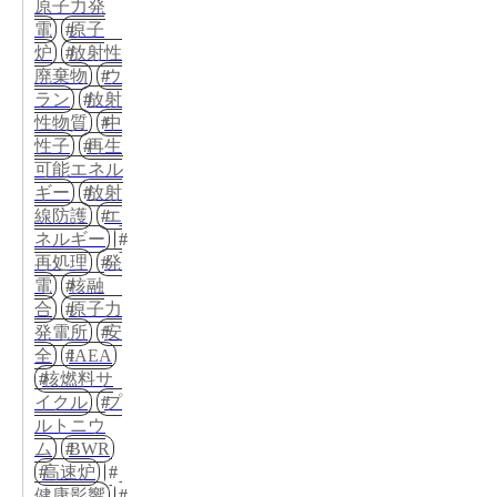
原子力発
電
原子
炉
放射性
廃棄物
ウ
ラン
放射
性物質
中
性子
再生
可能エネル
ギー
放射
線防護
エ
ネルギー
再処理
発
電
核融
合
原子力
発電所
安
全
IAEA
核燃料サ
イクル
プ
ルトニウ
ム
BWR
高速炉
健康影響