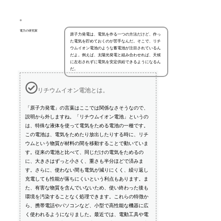
電力の研究家
原子力発電は、電気を作る一つの方法だけど、作っ
た電気を貯めておくのが苦手なんだ。そこで、リチ
ウムイオン電池のような蓄電池が注目されているん
だよ。例えば、太陽光発電と組み合わせれば、天候
に左右されずに電気を安定供給できるようになるん
だ。
リチウムイオン電池とは。
「原子力発電」の言葉はここでは関係なさそうなので、
説明から外しますね。「リチウムイオン電池」というの
は、特殊な液体を使って電気をためる電池の一種です。
この電池は、電気をためたり放出したりする時に、リチ
ウムという物質が材料の間を移動することで動いていま
す。従来の電池と比べて、同じだけの電気をためるの
に、大きさはずっと小さく、重さも半分ほどで済みま
す。さらに、使わない間も電気が減りにくく、繰り返し
充電しても性能が落ちにくいという利点もあります。ま
た、有害な物質を含んでいないため、使い終わった後も
環境を汚染することなく処理できます。これらの特徴か
ら、携帯電話やパソコンなど、小型で高性能な機器に広
く使われるようになりました。最近では、電動工具や電