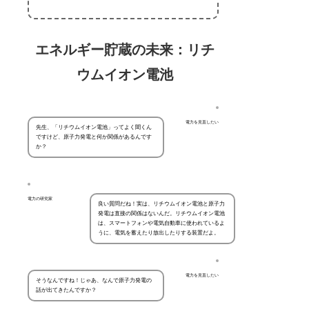
エネルギー貯蔵の未来：リチ
ウムイオン電池
電力を見直したい
先生、「リチウムイオン電池」ってよく聞くん
ですけど、原子力発電と何か関係があるんです
か？
電力の研究家
良い質問だね！実は、リチウムイオン電池と原子力
発電は直接の関係はないんだ。リチウムイオン電池
は、スマートフォンや電気自動車に使われているよ
うに、電気を蓄えたり放出したりする装置だよ。
電力を見直したい
そうなんですね！じゃあ、なんで原子力発電の
話が出てきたんですか？