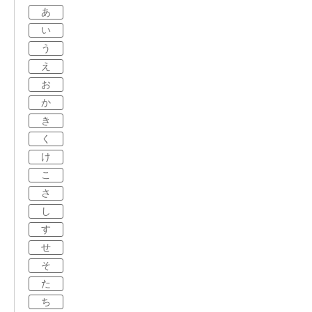
あ
い
う
え
お
か
き
く
け
こ
さ
し
す
せ
そ
た
ち