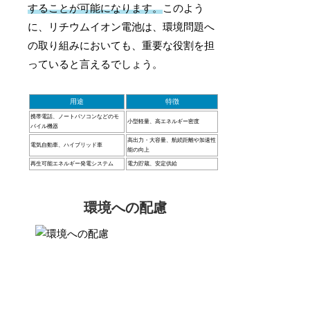
することが可能になります。
このよう
に、リチウムイオン電池は、環境問題へ
の取り組みにおいても、重要な役割を担
っていると言えるでしょう。
用途
特徴
携帯電話、ノートパソコンなどのモ
小型軽量、高エネルギー密度
バイル機器
高出力・大容量、航続距離や加速性
電気自動車、ハイブリッド車
能の向上
再生可能エネルギー発電システム
電力貯蔵、安定供給
環境への配慮