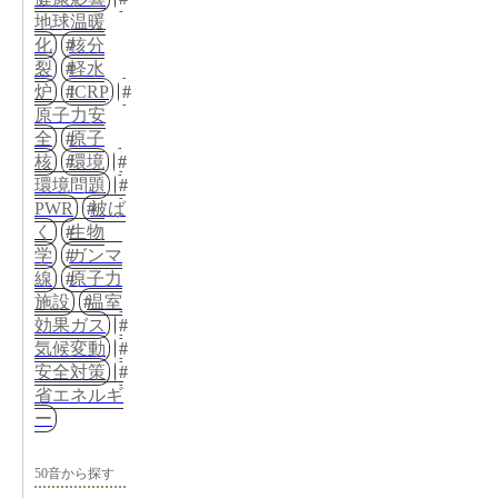
地球温暖
化
核分
裂
軽水
炉
ICRP
原子力安
全
原子
核
環境
環境問題
PWR
被ば
く
生物
学
ガンマ
線
原子力
施設
温室
効果ガス
気候変動
安全対策
省エネルギ
ー
50音から探す