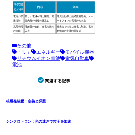
研究開
内容
効果
発分野
電池の容
新しい電極材料の開発、電
電気自動車の航続距離延長、スマ
量増加
池内部の構造の見直し
ートフォンの電池持ち向上
充電時間
電解質の改良、充電方法の
外出先での急な充電に対応、電気
の短縮
工夫
自動車の充電時間短縮
その他
「リ」
エネルギー
モバイル機器
リチウムイオン電池
電気自動車
電池
関連する記事
核爆発装置：定義と課題
シンクロトロン：光の速さで粒子を加速