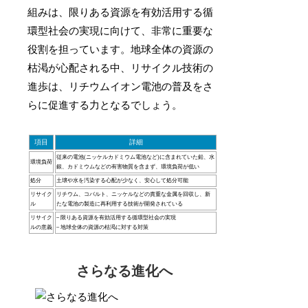
組みは、限りある資源を有効活用する循
環型社会の実現に向けて、非常に重要な
役割を担っています。地球全体の資源の
枯渇が心配される中、リサイクル技術の
進歩は、リチウムイオン電池の普及をさ
らに促進する力となるでしょう。
項目
詳細
従来の電池(ニッケルカドミウム電池など)に含まれていた鉛、水
環境負荷
銀、カドミウムなどの有害物質を含まず、環境負荷が低い
処分
土壌や水を汚染する心配が少なく、安心して処分可能
リサイク
リチウム、コバルト、ニッケルなどの貴重な金属を回収し、新
ル
たな電池の製造に再利用する技術が開発されている
リサイク
– 限りある資源を有効活用する循環型社会の実現
ルの意義
– 地球全体の資源の枯渇に対する対策
さらなる進化へ