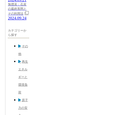
無煙炭：石炭
の最終形態と
その利用法
2024.09.24
カテゴリーか
ら探す
その
他
再生
エネル
ギーと
環境負
荷
原子
力の安