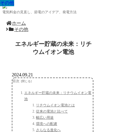
その他
その他
その他
その他
その他
その他
その他
その他
その他
電気料金の見直し、節電のアイデア、発電方法
ホーム
その他
エネルギー貯蔵の未来：リチ
ウムイオン電池
2024.09.21
目次
エネルギー貯蔵の未来：リチウムイオン電
池
リチウムイオン電池とは
従来の電池と比べて
幅広い用途
環境への配慮
さらなる進化へ