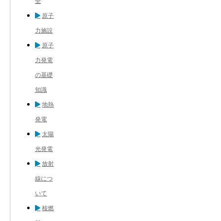
全
原子
力施設
原子
力発電
の基礎
知識
地熱
発電
太陽
光発電
放射
線につ
いて
核燃