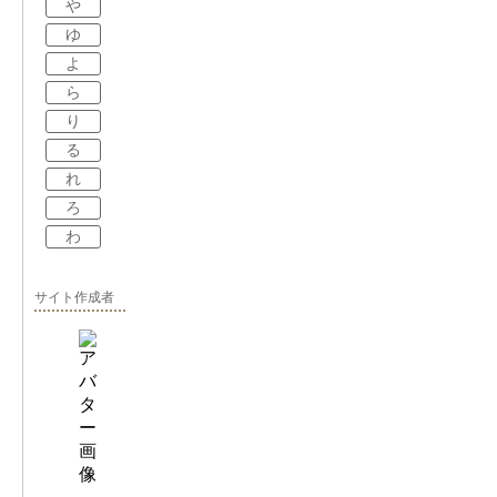
や
ゆ
よ
ら
り
る
れ
ろ
わ
サイト作成者