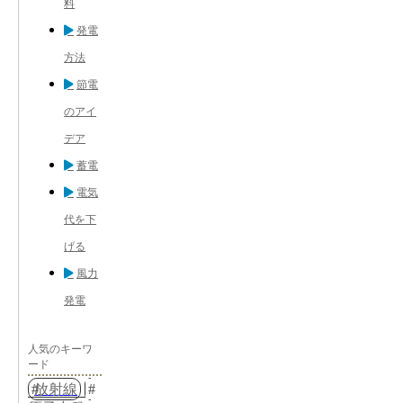
料
発電
方法
節電
のアイ
デア
蓄電
電気
代を下
げる
風力
発電
人気のキーワ
ード
放射線