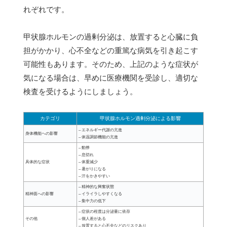
れぞれです。
甲状腺ホルモンの過剰分泌は、放置すると心臓に負
担がかかり、心不全などの重篤な病気を引き起こす
可能性もあります。そのため、上記のような症状が
気になる場合は、早めに医療機関を受診し、適切な
検査を受けるようにしましょう。
カテゴリ
甲状腺ホルモン過剰分泌による影響
– エネルギー代謝の亢進
身体機能への影響
– 体温調節機能の亢進
– 動悸
– 息切れ
具体的な症状
– 体重減少
– 暑がりになる
– 汗をかきやすい
– 精神的な興奮状態
精神面への影響
– イライラしやすくなる
– 集中力の低下
– 症状の程度は分泌量に依存
その他
– 個人差がある
– 放置すると心不全などのリスクあり