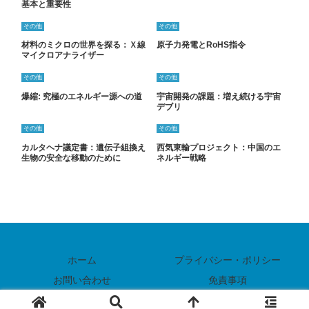
基本と重要性
その他
その他
材料のミクロの世界を探る：Ｘ線
原子力発電とRoHS指令
マイクロアナライザー
その他
その他
爆縮: 究極のエネルギー源への道
宇宙開発の課題：増え続ける宇宙
デブリ
その他
その他
カルタヘナ議定書：遺伝子組換え
西気東輸プロジェクト：中国のエ
生物の安全な移動のために
ネルギー戦略
ホーム
プライバシー・ポリシー
お問い合わせ
免責事項
© 2024 電気料金と節電方法ガイド.