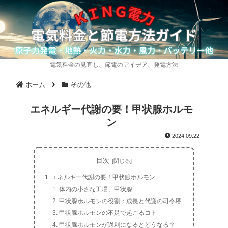
電気料金の見直し、節電のアイデア、発電方法
ホーム
その他
エネルギー代謝の要！甲状腺ホルモ
ン
2024.09.22
目次
エネルギー代謝の要！甲状腺ホルモン
体内の小さな工場、甲状腺
甲状腺ホルモンの役割：成長と代謝の司令塔
甲状腺ホルモンの不足で起こるコト
甲状腺ホルモンが過剰になるとどうなる？