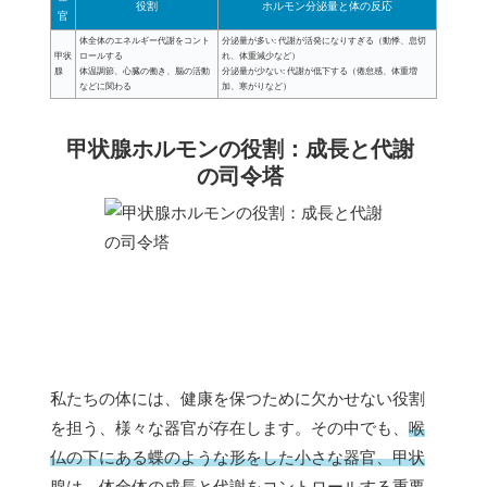
役割
ホルモン分泌量と体の反応
官
体全体のエネルギー代謝をコント
分泌量が多い: 代謝が活発になりすぎる（動悸、息切
甲状
ロールする
れ、体重減少など）
腺
体温調節、心臓の働き、脳の活動
分泌量が少ない: 代謝が低下する（倦怠感、体重増
などに関わる
加、寒がりなど）
甲状腺ホルモンの役割：成長と代謝
の司令塔
私たちの体には、健康を保つために欠かせない役割
を担う、様々な器官が存在します。その中でも、
喉
仏の下にある蝶のような形をした小さな器官、甲状
腺
は、体全体の成長と代謝をコントロールする重要