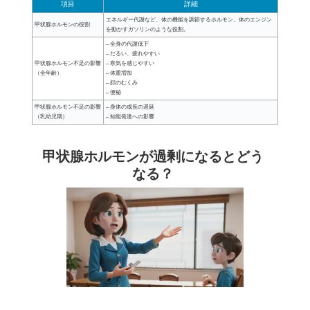
項目
詳細
エネルギー代謝など、体の機能を調節するホルモン。体のエンジン
甲状腺ホルモンの役割
を動かすガソリンのような役割。
– 全身の代謝低下
– だるい、疲れやすい
甲状腺ホルモン不足の影響
– 寒気を感じやすい
（全年齢）
– 体重増加
– 顔のむくみ
– 便秘
甲状腺ホルモン不足の影響
– 身体の成長の遅延
（乳幼児期）
– 知能発達への影響
甲状腺ホルモンが過剰になるとどう
なる？