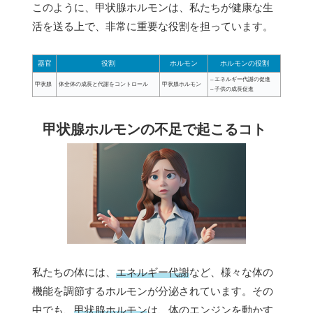
このように、甲状腺ホルモンは、私たちが健康な生
活を送る上で、非常に重要な役割を担っています。
器官
役割
ホルモン
ホルモンの役割
– エネルギー代謝の促進
甲状腺
体全体の成長と代謝をコントロール
甲状腺ホルモン
– 子供の成長促進
甲状腺ホルモンの不足で起こるコト
私たちの体には、
エネルギー代謝
など、様々な体の
機能を調節するホルモンが分泌されています。その
中でも、
甲状腺ホルモン
は、体のエンジンを動かす