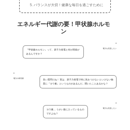
バランスが大切！健康な毎日を過ごすために
エネルギー代謝の要！甲状腺ホルモ
ン
電力を見直したい
『甲状腺ホルモン』って、原子力発電と何か関係が
あるんですか？
電力の研究家
良い質問だね！ 実は、原子力発電で特に気をつけないといけない物
質に『ヨウ素』というものがあるんだ。聞いたことあるかな？
電力を見直したい
ヨウ素… うがい薬に入っているもの
ですよね？