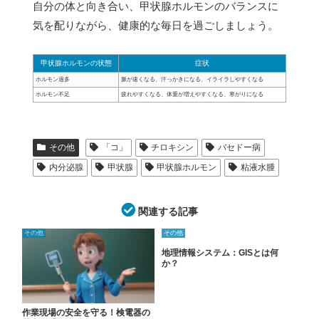
自分の体と向き合い、甲状腺ホルモンのバランスに
気を配りながら、健康的な毎日を過ごしましょう。
甲状腺ホルモンの状態
症状
ホルモン過多
脈が速くなる、汗っかきになる、イライラしやすくなる
ホルモン不足
疲れやすくなる、体重が増えやすくなる、寒がりになる
その他
「コ」
チロキシン
バセドー病
内分泌腺
甲状腺
甲状腺ホルモン
粘液水腫
関連する記事
その他
その他
地理情報システム：GISとは何
か？
作業現場の安全を守る！検電器の