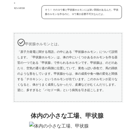
電力の研究家
そう！ そのヨウ素と甲状腺ホルモンには深い関係があるんだ。甲状
腺ホルモンを作るのに、ヨウ素が必要不可欠なんだよ。
甲状腺ホルモンとは。
「原子力発電に関する用語」の中にある「甲状腺ホルモン」について説明
します。「甲状腺ホルモン」は、体の中にいくつかあるホルモンを作る器
官の一つである「甲状腺」で作られるホルモンです。甲状腺は、のどのあ
たり、空気の通り道の両側に位置していて、黄色っぽい赤色で、馬の蹄鉄
のような形をしています。甲状腺からは、体の成長や食べ物の変化と関係
する「チロキシン」というホルモンが出ています。このホルモンが足りな
くなると、体がうまく成長しなかったり、皮膚などがむくんだりします。
逆に、多すぎると「バセドー病」という病気を引き起こします。
体内の小さな工場、甲状腺