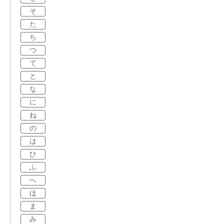
そ
た
ち
つ
て
と
な
に
ね
の
は
ひ
ふ
へ
ほ
ま
み