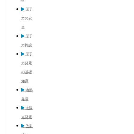
荷
原子
力の安
全
原子
力施設
原子
力発電
の基礎
知識
地熱
発電
太陽
光発電
放射