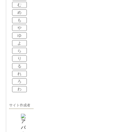
む
め
も
や
ゆ
よ
ら
り
る
れ
ろ
わ
サイト作成者