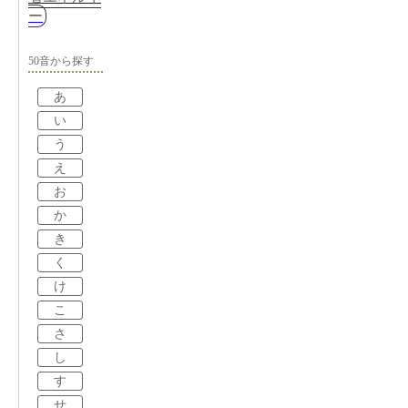
ー
50音から探す
あ
い
う
え
お
か
き
く
け
こ
さ
し
す
せ