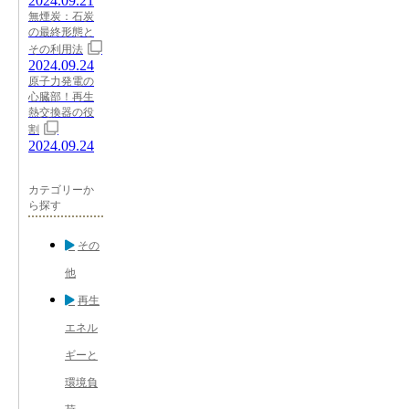
2024.09.21
無煙炭：石炭
の最終形態と
その利用法
2024.09.24
原子力発電の
心臓部！再生
熱交換器の役
割
2024.09.24
カテゴリーか
ら探す
その
他
再生
エネル
ギーと
環境負