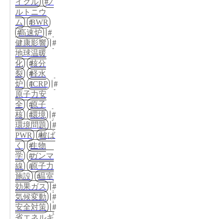
イクル
プ
ルトニウ
ム
BWR
高速炉
健康影響
地球温暖
化
核分
裂
軽水
炉
ICRP
原子力安
全
原子
核
環境
環境問題
PWR
被ば
く
生物
学
ガンマ
線
原子力
施設
温室
効果ガス
気候変動
安全対策
省エネルギ