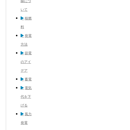
線につ
いて
核燃
料
発電
方法
節電
のアイ
デア
蓄電
電気
代を下
げる
風力
発電