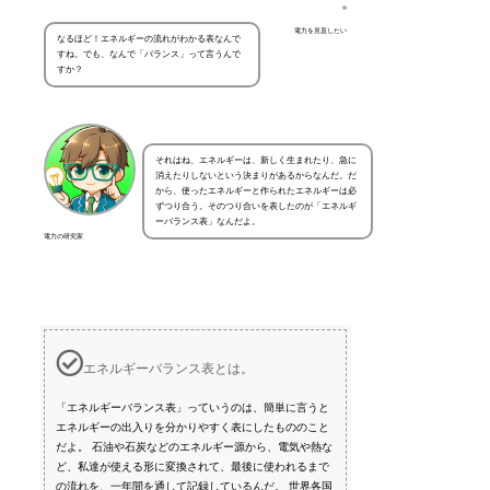
電力を見直したい
なるほど！エネルギーの流れがわかる表なんで
すね。でも、なんで「バランス」って言うんで
すか？
それはね、エネルギーは、新しく生まれたり、急に
消えたりしないという決まりがあるからなんだ。だ
から、使ったエネルギーと作られたエネルギーは必
ずつり合う。そのつり合いを表したのが「エネルギ
ーバランス表」なんだよ。
電力の研究家
エネルギーバランス表とは。
「エネルギーバランス表」っていうのは、簡単に言うと
エネルギーの出入りを分かりやすく表にしたもののこと
だよ。 石油や石炭などのエネルギー源から、電気や熱な
ど、私達が使える形に変換されて、最後に使われるまで
の流れを、一年間を通して記録しているんだ。 世界各国