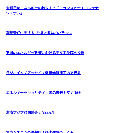
未利用熱エネルギーの救世主？「トランスヒートコンテナ
システム」
有限責任中間法人: 公益と収益のバランス
英国のエネルギー政策における王立工学院の役割
ラジオイムノアッセイ：微量物質測定の立役者
エネルギーセキュリティ：国の未来を支える礎
東南アジア諸国連合：ASEAN
電力システムの調整役！揚水発電のしくみ