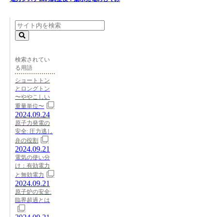
検索されてい
る用語
ショートトン
とロングトン
〜ややこしい
重量単位〜
2024.09.24
原子力発電の
安全: 圧力逃し
弁の役割
2024.09.21
電気の使い分
け：有効電力
と無効電力
2024.09.21
原子炉の安全:
臨界超過とは