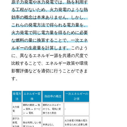
原子力発電や水力発電では、熱を利用す
る工程がないため、火力発電のような熱
効率の概念は本来ありません。しかし、
これらの発電方法で得られる電力量を、
火力発電で同じ電力量を得るために必要
な燃料の量に換算することで、一次エネ
ルギーの生産量を計算します。
このよう
に、異なるエネルギー源を共通の尺度で
比較することで、エネルギー政策や環境
影響評価などを適切に行うことができま
す。
発電方
エネルギー変
一次エネルギーの
熱効率の概念
法
換
計算
燃料の燃焼 → 熱
燃料のエネルギー
火力発
→ 蒸気 → タービ
のうち、電気に変
–
電
ン → 電気
換できた割合
原子力
火力発電で同量の電力
発電、
熱を利用しない発
本来はなし
を得るために必要な燃
水力発
電プロセス