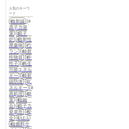
人気のキーワ
ード
放射線
原子力発
電
原子
炉
放射性
廃棄物
ウ
ラン
放射
性物質
中
性子
再生
可能エネル
ギー
放射
線防護
エ
ネルギー
再処理
発
電
核融
合
原子力
発電所
安
全
IAEA
核燃料サ