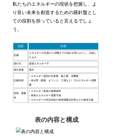
私たちのエネルギーの現状を把握し、よ
り良い未来を創造するための羅針盤とし
ての役割を担っていると言えるでしょ
う。
項目
内容
エネルギーの生産から消費までの流れを明らかにし、記録し
定義
たもの
発行元
資源エネルギー庁
発行頻度
毎年
– エネルギー源別の生産量、輸入量、消費量
記載内容
– 各分野（家庭、オフィス、工場など）でのエネルギー消費
量
– エネルギー政策の基礎資料
役割・重要
– 将来のエネルギー需要予測
性
– エネルギーの安定供給や地球温暖化対策などの政策立案
表の内容と構成