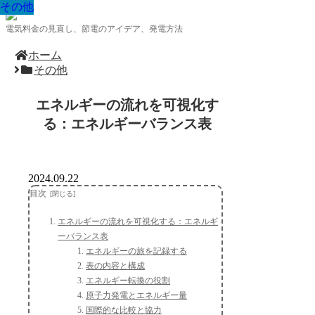
その他
その他
その他
その他
その他
その他
その他
その他
その他
電気料金の見直し、節電のアイデア、発電方法
ホーム
その他
エネルギーの流れを可視化す
る：エネルギーバランス表
2024.09.22
目次
エネルギーの流れを可視化する：エネルギ
ーバランス表
エネルギーの旅を記録する
表の内容と構成
エネルギー転換の役割
原子力発電とエネルギー量
国際的な比較と協力