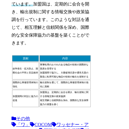
ています。
加盟国は、定期的に会合を開
き、輸出規制に関する情報交換や政策協
調を行っています。このような対話を通
じて、相互理解と信頼関係を深め、国際
的な安全保障協力の基盤を築くことがで
きます。
貢献
内容
軍事転用のおそれのある物品や技術の国際的な
紛争発生・拡大防止、国
貿易を管理する
際社会の平和と安定維持
加盟国間で協力し、大量破壊兵器や通常兵器の
製造に転用可能な物品や技術の輸出を規制する
国際的な軍備管理体制の
輸出規制を通じて、国際的な軍備管理体制の強
強化
化に貢献
加盟国は、定期的に会合を開き、輸出規制に関
加盟国間の対話と協力の
する情報交換や政策協調
促進
相互理解と信頼関係を深め、国際的な安全保障
協力の基盤を築く
その他
「ワ」
COCOM
ワッセナー・ア