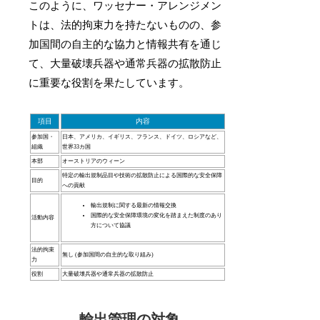
このように、ワッセナー・アレンジメン
トは、法的拘束力を持たないものの、参
加国間の自主的な協力と情報共有を通じ
て、大量破壊兵器や通常兵器の拡散防止
に重要な役割を果たしています。
項目
内容
参加国・
日本、アメリカ、イギリス、フランス、ドイツ、ロシアなど、
組織
世界33カ国
本部
オーストリアのウィーン
特定の輸出規制品目や技術の拡散防止による国際的な安全保障
目的
への貢献
輸出規制に関する最新の情報交換
国際的な安全保障環境の変化を踏まえた制度のあり
活動内容
方について協議
法的拘束
無し (参加国間の自主的な取り組み)
力
役割
大量破壊兵器や通常兵器の拡散防止
輸出管理の対象