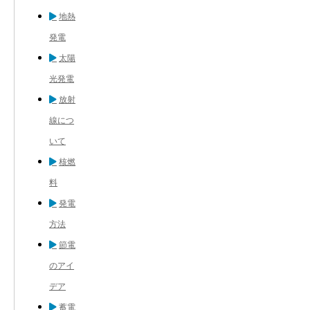
地熱
発電
太陽
光発電
放射
線につ
いて
核燃
料
発電
方法
節電
のアイ
デア
蓄電