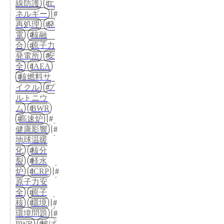
線防護
エ
ネルギー
再処理
発
電
核融
合
原子力
発電所
安
全
IAEA
核燃料サ
イクル
プ
ルトニウ
ム
BWR
高速炉
健康影響
地球温暖
化
核分
裂
軽水
炉
ICRP
原子力安
全
原子
核
環境
環境問題
PWR
被ば