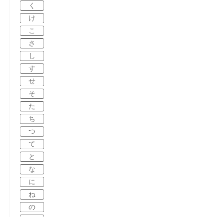
く
け
こ
さ
し
す
せ
そ
た
ち
つ
て
と
な
に
ね
の