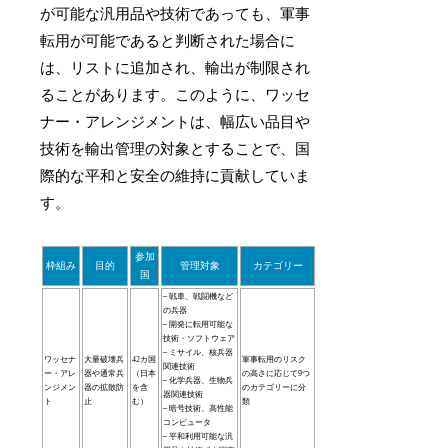
が可能な汎用品や技術であっても、軍事
転用が可能であると判断された場合に
は、リストに追加され、輸出が制限され
ることがあります。このように、ワッセ
ナー・アレンジメントは、幅広い品目や
技術を輸出管理の対象とすることで、国
際的な平和と安全の維持に貢献していま
す。
参加
枠組み
目的
管理対象
カテゴリー
国
– 戦車、戦闘機など
の兵器
– 開発に転用可能な
技術・ソフトウェア
– ミサイル、核兵器
ワッセナ
大量破壊兵
42カ国
軍事転用のリスク
関連技術
ー・アレ
器や通常兵
（日本
の高さに応じて9つ
– 化学兵器、生物兵
ンジメン
器の拡散防
を含
のカテゴリーに分
器関連技術
ト
止
む）
類
– 暗号技術、高性能
コンピュータ
– 平和利用可能な汎