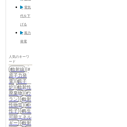
電気
代を下
げる
風力
発電
人気のキーワ
ード
放射線
原子力発
電
原子
炉
放射性
廃棄物
ウ
ラン
放射
性物質
中
性子
再生
可能エネル
ギー
放射