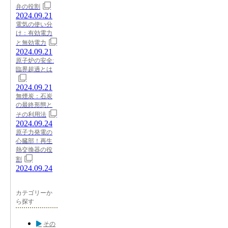
弁の役割
2024.09.21
電気の使い分
け：有効電力
と無効電力
2024.09.21
原子炉の安全:
臨界超過とは
2024.09.21
無煙炭：石炭
の最終形態と
その利用法
2024.09.24
原子力発電の
心臓部！再生
熱交換器の役
割
2024.09.24
カテゴリーか
ら探す
その