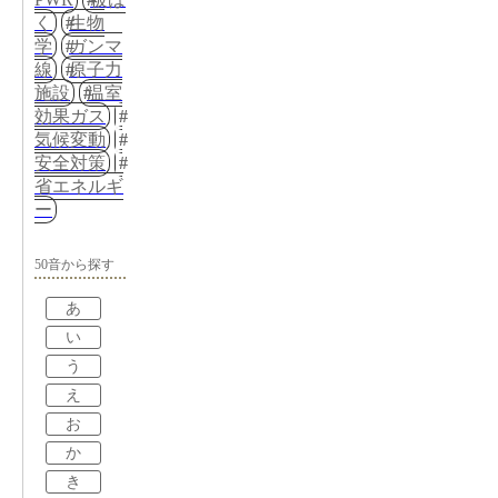
く
生物
学
ガンマ
線
原子力
施設
温室
効果ガス
気候変動
安全対策
省エネルギ
ー
50音から探す
あ
い
う
え
お
か
き