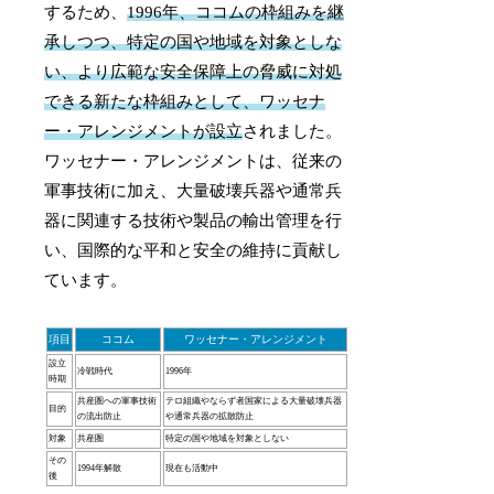
するため、
1996年、ココムの枠組みを継
承しつつ、特定の国や地域を対象としな
い、より広範な安全保障上の脅威に対処
できる新たな枠組みとして、ワッセナ
ー・アレンジメントが設立
されました。
ワッセナー・アレンジメントは、従来の
軍事技術に加え、大量破壊兵器や通常兵
器に関連する技術や製品の輸出管理を行
い、国際的な平和と安全の維持に貢献し
ています。
項目
ココム
ワッセナー・アレンジメント
設立
冷戦時代
1996年
時期
共産圏への軍事技術
テロ組織やならず者国家による大量破壊兵器
目的
の流出防止
や通常兵器の拡散防止
対象
共産圏
特定の国や地域を対象としない
その
1994年解散
現在も活動中
後