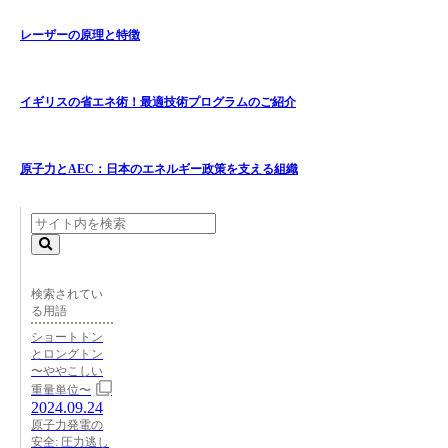
レーザーの原理と特徴
イギリスの省エネ術！最適技術プログラムのご紹介
原子力とAEC：日本のエネルギー政策を支える組織
検索されてい
る用語
ショートトン
とロングトン
〜ややこしい
重量単位〜
2024.09.24
原子力発電の
安全: 圧力逃し