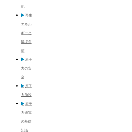
他
再生
エネル
ギーと
環境負
荷
原子
力の安
全
原子
力施設
原子
力発電
の基礎
知識