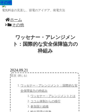
その他
その他
その他
その他
その他
その他
その他
その他
その他
電気料金の見直し、節電のアイデア、発電方法
ホーム
その他
ワッセナー・アレンジメン
ト：国際的な安全保障協力の
枠組み
2024.09.21
目次
ワッセナー・アレンジメント：国際的な安
全保障協力の枠組み
ワッセナー・アレンジメントとは
ココム体制からの移行
参加国と組織
輸出管理の対象