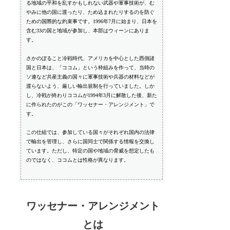
る地域の平和を乱すかもしれない武器や軍事技術が、む
やみに他の国に渡ったり、ため込まれたりするのを防ぐ
ための国際的な約束事です。1996年7月に始まり、日本を
含む33の国と地域が参加し、本部はウィーンにありま
す。
さかのぼること冷戦時代、アメリカを中心とした西側諸
国と日本は、「ココム」という枠組みを作って、当時の
ソ連など共産主義の国々に軍事技術や兵器の材料などが
渡らないよう、厳しい輸出規制を行っていました。しか
し、冷戦が終わりココムが1994年3月に解散した後、新た
に作られたのがこの「ワッセナー・アレンジメント」で
す。
この仕組では、参加している国々がそれぞれ国内の法律
で輸出を管理し、さらに国同士で関係する情報を交換し
ています。ただし、特定の国や地域の脅威を想定したも
のではなく、ココムとは性格が異なります。
ワッセナー・アレンジメント
とは