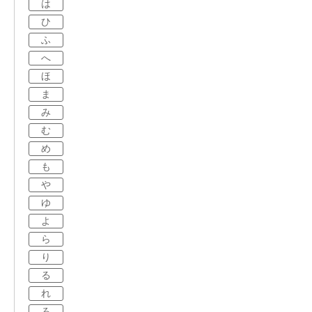
は
ひ
ふ
へ
ほ
ま
み
む
め
も
や
ゆ
よ
ら
り
る
れ
ろ