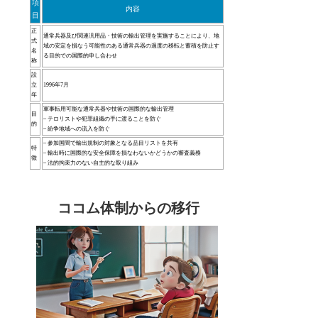
項
内容
目
正
通常兵器及び関連汎用品・技術の輸出管理を実施することにより、地
式
域の安定を損なう可能性のある通常兵器の過度の移転と蓄積を防止す
名
る目的での国際的申し合わせ
称
設
立
1996年7月
年
軍事転用可能な通常兵器や技術の国際的な輸出管理
目
– テロリストや犯罪組織の手に渡ることを防ぐ
的
– 紛争地域への流入を防ぐ
– 参加国間で輸出規制の対象となる品目リストを共有
特
– 輸出時に国際的な安全保障を損なわないかどうかの審査義務
徴
– 法的拘束力のない自主的な取り組み
ココム体制からの移行