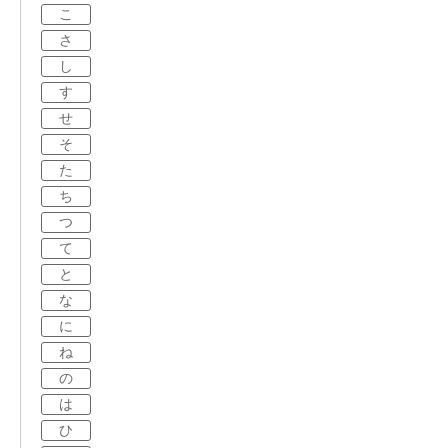
こ
さ
し
す
せ
そ
た
ち
つ
て
と
な
に
ね
の
は
ひ