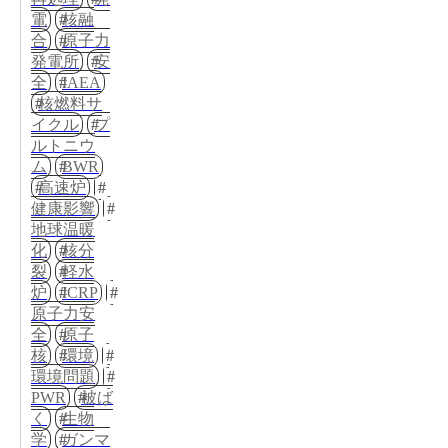
電
核融
合
原子力
発電所
安
全
IAEA
核燃料サ
イクル
プ
ルトニウ
ム
BWR
高速炉
健康影響
地球温暖
化
核分
裂
軽水
炉
ICRP
原子力安
全
原子
核
環境
環境問題
PWR
被ば
く
生物
学
ガンマ