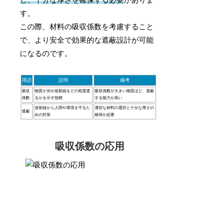
し、十分な厚さを確保する必要
がありま
す。
この際、材料の吸収係数を考慮すること
で、より安全で効果的な遮蔽設計が可能
になるのです。
用語
説明
備考
吸収
物質が光や放射線をどの程度遮
吸収係数が大きい物質ほど、遮蔽
係数
るかを示す指標
する能力が高い
放射線から人間や環境を守るた
適切な材料の選択と十分な厚さの
遮蔽
めの対策
確保が必要
吸収係数の応用