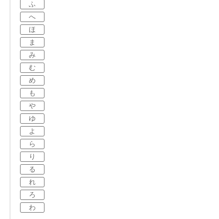
ふ
へ
ほ
ま
み
む
め
も
や
ゆ
よ
ら
り
る
れ
ろ
わ