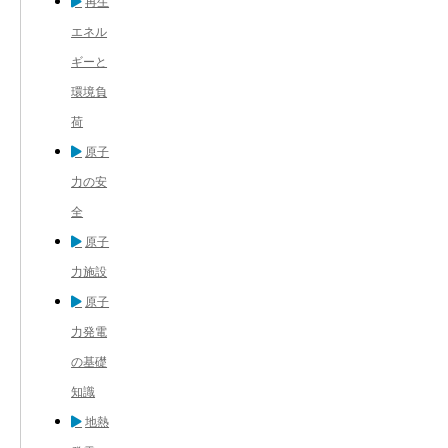
再生
エネル
ギーと
環境負
荷
原子
力の安
全
原子
力施設
原子
力発電
の基礎
知識
地熱