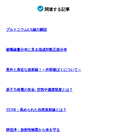
関連する記事
プルトニウムLX線の解説
被曝線量分布に見る混成対数正規分布
意外と身近な放射線！～外部被ばくについて～
原子力発電の安全: 空気中濃度限度とは？
TENR：高められた自然放射線とは？
肺洗浄：放射性物質から体を守る