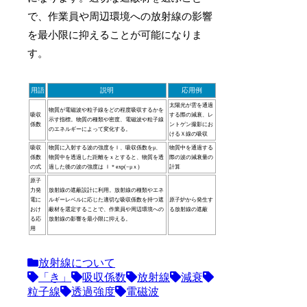
で、作業員や周辺環境への放射線の影響
を最小限に抑えることが可能になりま
す。
用語
説明
応用例
太陽光が雲を通過
物質が電磁波や粒子線をどの程度吸収するかを
吸収
する際の減衰、レ
示す指標。物質の種類や密度、電磁波や粒子線
係数
ントゲン撮影にお
のエネルギーによって変化する。
けるＸ線の吸収
吸収
物質に入射する波の強度をＩ、吸収係数をμ、
物質中を通過する
係数
物質中を透過した距離をｘとすると、物質を透
際の波の減衰量の
の式
過した後の波の強度は Ｉ＊exp(−μｘ)
計算
原子
力発
放射線の遮蔽設計に利用。放射線の種類やエネ
電に
ルギーレベルに応じた適切な吸収係数を持つ遮
原子炉から発生す
おけ
蔽材を選定することで、作業員や周辺環境への
る放射線の遮蔽
る応
放射線の影響を最小限に抑える。
用
放射線について
「き」
吸収係数
放射線
減衰
粒子線
透過強度
電磁波