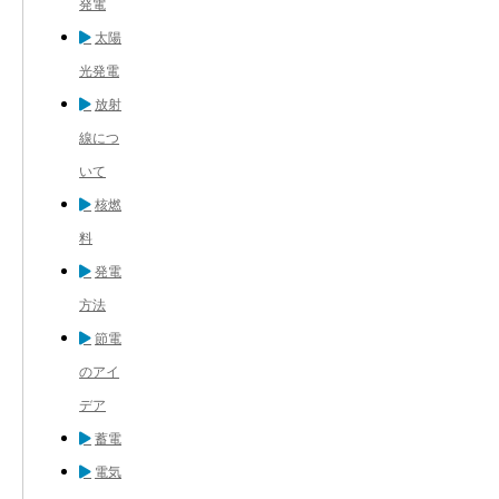
発電
太陽
光発電
放射
線につ
いて
核燃
料
発電
方法
節電
のアイ
デア
蓄電
電気