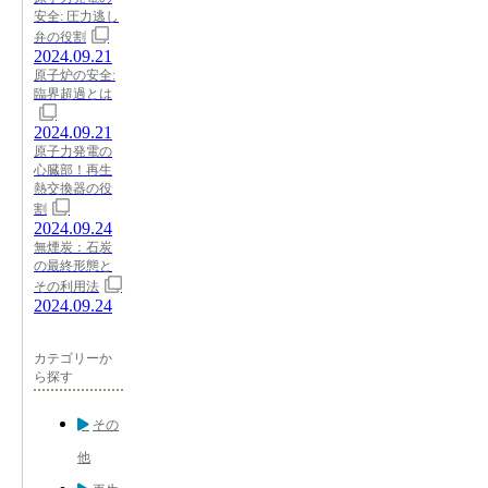
安全: 圧力逃し
弁の役割
2024.09.21
原子炉の安全:
臨界超過とは
2024.09.21
原子力発電の
心臓部！再生
熱交換器の役
割
2024.09.24
無煙炭：石炭
の最終形態と
その利用法
2024.09.24
カテゴリーか
ら探す
その
他