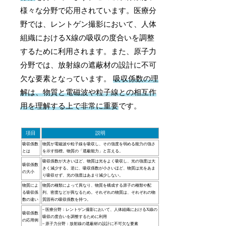
様々な分野で応用されています。医療分
野では、レントゲン撮影において、人体
組織におけるX線の吸収の度合いを調整
するために利用されます。また、原子力
分野では、放射線の遮蔽材の設計に不可
欠な要素となっています。
吸収係数の理
解は、物質と電磁波や粒子線との相互作
用を理解する上で非常に重要
です。
項目
説明
吸収係数
物質が電磁波や粒子線を吸収し、その強度を弱める能力の強さ
とは
を示す指標。物質の「遮蔽能力」と言える。
吸収係数が大きいほど、物質は光をよく吸収し、光の強度は大
吸収係数
きく減少する。逆に、吸収係数が小さいほど、物質は光をあま
の大小
り吸収せず、光の強度はあまり減少しない。
物質によ
物質の種類によって異なり、物質を構成する原子の種類や配
る吸収係
列、密度などが異なるため。それぞれの物質は、それぞれの物
数の違い
質固有の吸収係数を持つ。
– 医療分野：レントゲン撮影において、人体組織におけるX線の
吸収係数
吸収の度合いを調整するために利用
の応用例
– 原子力分野：放射線の遮蔽材の設計に不可欠な要素