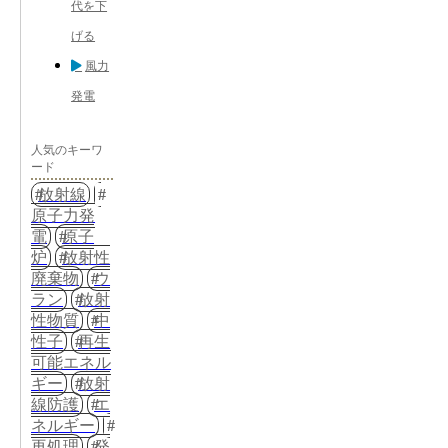
代を下
げる
風力
発電
人気のキーワ
ード
放射線
原子力発
電
原子
炉
放射性
廃棄物
ウ
ラン
放射
性物質
中
性子
再生
可能エネル
ギー
放射
線防護
エ
ネルギー
再処理
発