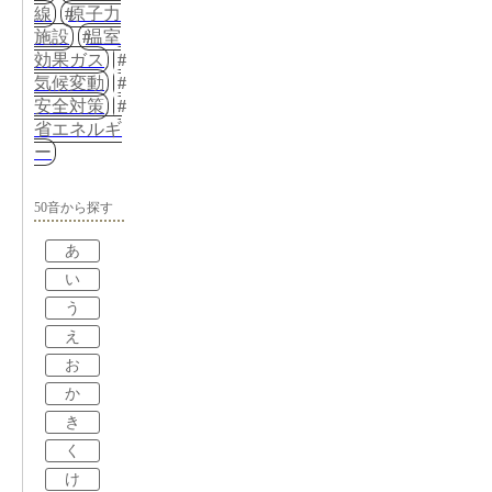
線
原子力
施設
温室
効果ガス
気候変動
安全対策
省エネルギ
ー
50音から探す
あ
い
う
え
お
か
き
く
け