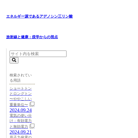
エネルギー源であるアデノシン三リン酸
放射線と健康：疫学からの視点
検索されてい
る用語
ショートトン
とロングトン
〜ややこしい
重量単位〜
2024.09.24
電気の使い分
け：有効電力
と無効電力
2024.09.21
原子力発電の