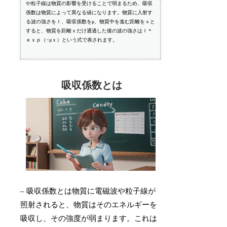
や粒子線は物質の影響を受けることで弱まるため、吸収
係数は物質によって異なる値になります。物質に入射す
る波の強さをＩ、吸収係数をμ、物質中を進む距離をｘと
すると、物質を距離ｘだけ通過した後の波の強さはＩ＊
ｅｘｐ（−μｘ）という式で表されます。
吸収係数とは
– 吸収係数とは物質に電磁波や粒子線が
照射されると、物質はそのエネルギーを
吸収し、その強度が弱まります。これは