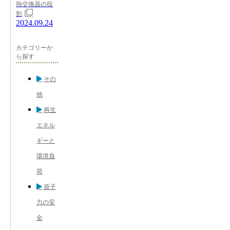
熱交換器の役
割
2024.09.24
カテゴリーか
ら探す
その
他
再生
エネル
ギーと
環境負
荷
原子
力の安
全