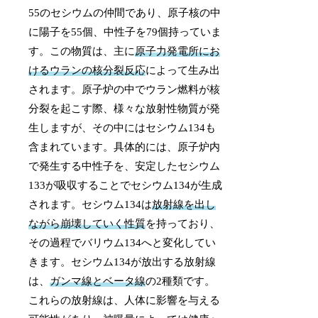
55のセシウムの仲間であり、原子核の中
に陽子を55個、中性子を79個持っていま
す。この物質は、主に
原子力発電所にお
けるウランの核分裂反応
によって生み出
されます。原子炉の中でウラン燃料が核
分裂を起こす際、様々な放射性物質が発
生しますが、その中にはセシウム134も
含まれています。具体的には、原子炉内
で発生する中性子を、安定したセシウム
133が吸収することでセシウム134が生成
されます。セシウム134は
放射線を出し
ながら崩壊していく性質
を持っており、
その過程でバリウム134へと変化してい
きます。セシウム134が放出する放射線
は、
ガンマ線とベータ線
の2種類です。
これらの放射線は、人体に影響を与える