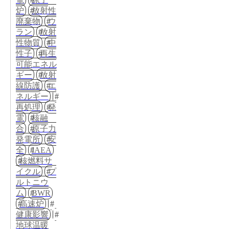
炉
放射性
廃棄物
ウ
ラン
放射
性物質
中
性子
再生
可能エネル
ギー
放射
線防護
エ
ネルギー
再処理
発
電
核融
合
原子力
発電所
安
全
IAEA
核燃料サ
イクル
プ
ルトニウ
ム
BWR
高速炉
健康影響
地球温暖