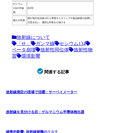
セシウム
134の半減
約2年
期
国や地方自治体が行う環境モニタリングや食品検査の結果に
個人の対策
注意を払い、適切な対策を心掛ける
放射線について
「せ」
ガンマ線
セシウム134
ベータ崩壊
放射性同位体
放射性物
質
環境影響
関連する記事
放射線測定の現場で活躍：サーベイメーター
放射線を見分ける目：ゲルマニウム半導体検出器
確率的影響: 放射線被曝のリスク