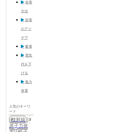
発電
方法
節電
のアイ
デア
蓄電
電気
代を下
げる
風力
発電
人気のキーワ
ード
放射線
原子力発
電
原子