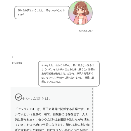
放射性物質ということは、危ないものなんで
すか？
電力を見直したい
電力の研究家
そうなんだ。セシウム134は、目に見えない光を出
していて、それが長く当たると体に良くない影響が
ある可能性があるんだ。だから、原子力発電所で
は、セシウム134が外に漏れないように、厳重に管
理しているんだよ。
セシウム134とは。
「セシウム134」は、原子力発電に関係する言葉です。セ
シウムという金属の一種で、自然界には存在せず、人工
的に作られます。セシウム134は放射線を出しながら壊れ
ていき、およそ2年で半分になります。壊れる時に別の物
質に変化すると同時に、目に見えない光のようなものが