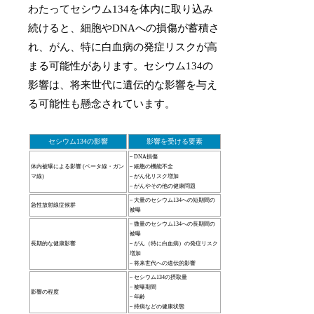
わたってセシウム134を体内に取り込み
続けると、細胞やDNAへの損傷が蓄積さ
れ、がん、特に白血病の発症リスクが高
まる可能性があります。セシウム134の
影響は、将来世代に遺伝的な影響を与え
る可能性も懸念されています。
セシウム134の影響
影響を受ける要素
– DNA損傷
体内被曝による影響 (ベータ線・ガン
– 細胞の機能不全
マ線)
– がん化リスク増加
– がんやその他の健康問題
– 大量のセシウム134への短期間の
急性放射線症候群
被曝
– 微量のセシウム134への長期間の
被曝
長期的な健康影響
– がん（特に白血病）の発症リスク
増加
– 将来世代への遺伝的影響
– セシウム134の摂取量
– 被曝期間
影響の程度
– 年齢
– 持病などの健康状態