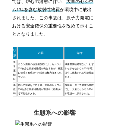
では、炉心の溶融に伴い、
大量のセシウ
ム134を含む放射性物質
が環境中に放出
されました。この事故は、原子力発電に
おける安全確保の重要性を改めて示すこ
ととなりました。
状
内容
備考
況
通
ウラン燃料の核分裂反応によりセシウム
液体廃棄物処理など、わず
常
134を含む放射性物質が発生するが、厳重
かながらセシウム134が環
運
に管理され環境への放出は極力抑えられ
境中に放出される可能性は
転
ている。
ある。
時
事
炉心の溶融などにより、大量のセシウム
福島第一原子力発電所事故
故
134を含む放射性物質が環境中に放出され
では、大量のセシウム134
時
る可能性がある。
が環境中に放出された。
生態系への影響