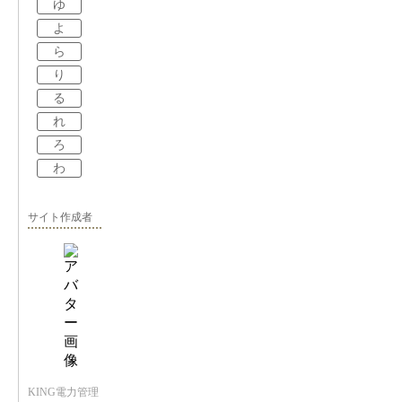
ゆ
よ
ら
り
る
れ
ろ
わ
サイト作成者
KING電力管理