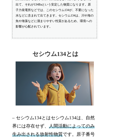
出て、それが134Baという安定した物質になります。原
子力発電所などでは、このセシウム134が、不要になった
水などに含まれて出てきます。セシウム134は、川や海の
魚や海藻などに溜まりやすい性質があるため、環境への
影響が心配されています。
セシウム134とは
– セシウム134とはセシウム134は、自然
界には存在せず、
人間活動によってのみ
生み出される放射性物質
です。原子番号