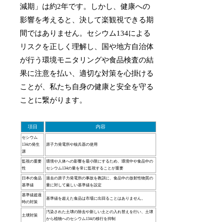
減期」は約2年です。しかし、健康への
影響を考えると、決して楽観視できる期
間ではありません。セシウム134による
リスクを正しく理解し、国や地方自治体
が行う環境モニタリングや食品検査の結
果に注意を払い、適切な対策を心掛ける
ことが、私たち自身の健康と安全を守る
ことに繋がります。
項目
内容
セシウム
134の発生
原子力発電所や核兵器の使用
源
監視の重要
環境や人体への影響を最小限にするため、環境中や食品中の
性
セシウム134の量を常に監視することが重要
日本の食品
過去の原子力発電所の事故を教訓に、食品中の放射性物質の
基準値
量に対して厳しい基準値を設定
基準値超過
基準値を超えた食品は市場に出回ることはありません。
時の対策
汚染された土壌の除去や新しい土との入れ替えを行い、土壌
土壌対策
から植物へのセシウム134の移行を抑制