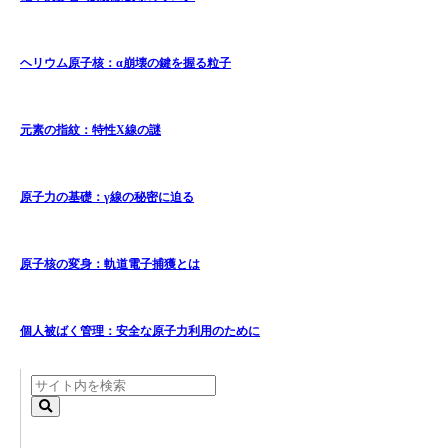
ヘリウム原子核：α崩壊の鍵を握る粒子
元素の指紋：特性X線の謎
原子力の基礎：γ線の秘密に迫る
原子核の変身：軌道電子捕獲とは
個人被ばく管理：安全な原子力利用のために