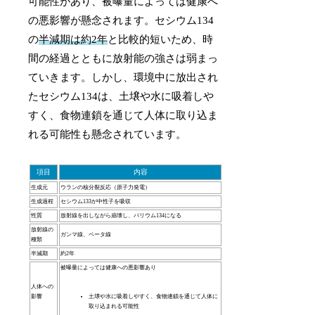
可能性があり、被曝量によっては健康へ
の悪影響が懸念されます。セシウム134
の
半減期は約2年
と比較的短いため、時
間の経過とともに放射能の強さは弱まっ
ていきます。しかし、環境中に放出され
たセシウム134は、土壌や水に吸着しや
すく、食物連鎖を通じて人体に取り込ま
れる可能性も懸念されています。
項目
内容
生成元
ウランの核分裂反応（原子力発電）
生成過程
セシウム133が中性子を吸収
性質
放射線を出しながら崩壊し、バリウム134になる
放射線の
ガンマ線、ベータ線
種類
半減期
約2年
被曝量によっては健康への悪影響あり
人体への
影響
土壌や水に吸着しやすく、食物連鎖を通じて人体に
取り込まれる可能性