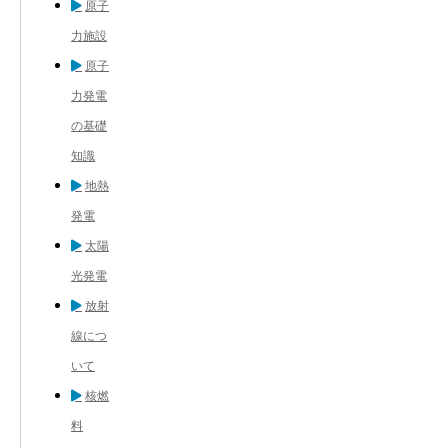
原子
力施設
原子
力発電
の基礎
知識
地熱
発電
太陽
光発電
放射
線につ
いて
核燃
料