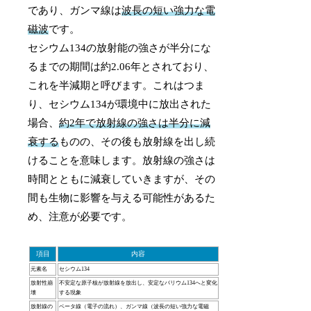
であり、ガンマ線は
波長の短い強力な電
磁波
です。
セシウム134の放射能の強さが半分にな
るまでの期間は約2.06年とされており、
これを半減期と呼びます。これはつま
り、セシウム134が環境中に放出された
場合、
約2年で放射線の強さは半分に減
衰する
ものの、その後も放射線を出し続
けることを意味します。放射線の強さは
時間とともに減衰していきますが、その
間も生物に影響を与える可能性があるた
め、注意が必要です。
項目
内容
元素名
セシウム134
放射性崩
不安定な原子核が放射線を放出し、安定なバリウム134へと変化
壊
する現象
放射線の
ベータ線（電子の流れ）、ガンマ線（波長の短い強力な電磁