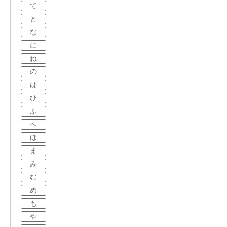
て
と
な
に
ね
の
は
ひ
ふ
へ
ほ
ま
み
む
め
も
や