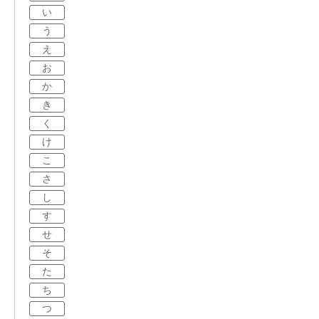
い
う
え
お
か
き
く
け
こ
さ
し
す
せ
そ
た
ち
つ