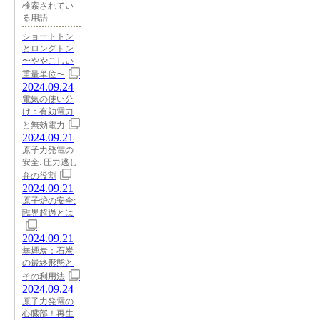
検索されてい
る用語
ショートトン
とロングトン
〜ややこしい
重量単位〜
2024.09.24
電気の使い分
け：有効電力
と無効電力
2024.09.21
原子力発電の
安全: 圧力逃し
弁の役割
2024.09.21
原子炉の安全:
臨界超過とは
2024.09.21
無煙炭：石炭
の最終形態と
その利用法
2024.09.24
原子力発電の
心臓部！再生