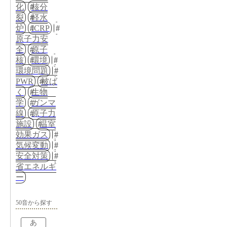
化
核分
裂
軽水
炉
ICRP
原子力安
全
原子
核
環境
環境問題
PWR
被ば
く
生物
学
ガンマ
線
原子力
施設
温室
効果ガス
気候変動
安全対策
省エネルギ
ー
50音から探す
あ