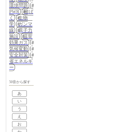
環境問題
PWR
被ば
く
生物
学
ガンマ
線
原子力
施設
温室
効果ガス
気候変動
安全対策
省エネルギ
ー
50音から探す
あ
い
う
え
お
か