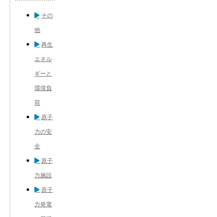
その
他
再生
エネル
ギーと
環境負
荷
原子
力の安
全
原子
力施設
原子
力発電