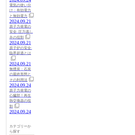
電気の使い分
け：有効電力
と無効電力
2024.09.21
原子力発電の
安全: 圧力逃し
弁の役割
2024.09.21
原子炉の安全:
臨界超過とは
2024.09.21
無煙炭：石炭
の最終形態と
その利用法
2024.09.24
原子力発電の
心臓部！再生
熱交換器の役
割
2024.09.24
カテゴリーか
ら探す