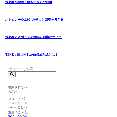
放射線の飛程：物質中を進む距離
ストロンチウム90: 原子力と環境を考える
放射線と昏睡：その関係と影響について
TENR：高められた自然放射線とは？
検索されてい
る用語
ショートトン
とロングトン
〜ややこしい
重量単位〜
2024.09.24