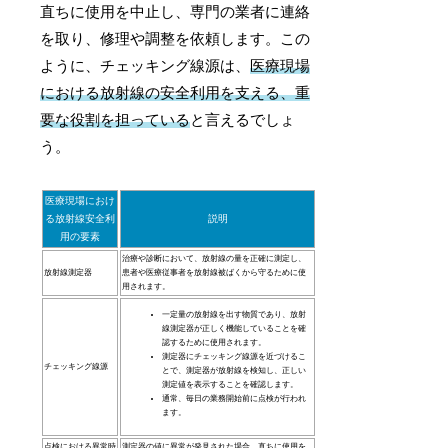
直ちに使用を中止し、専門の業者に連絡
を取り、修理や調整を依頼します。この
ように、チェッキング線源は、
医療現場
における放射線の安全利用を支える、重
要な役割を担っている
と言えるでしょ
う。
医療現場におけ
る放射線安全利
説明
用の要素
治療や診断において、放射線の量を正確に測定し、
放射線測定器
患者や医療従事者を放射線被ばくから守るために使
用されます。
一定量の放射線を出す物質であり、放射
線測定器が正しく機能していることを確
認するために使用されます。
測定器にチェッキング線源を近づけるこ
チェッキング線源
とで、測定器が放射線を検知し、正しい
測定値を表示することを確認します。
通常、毎日の業務開始前に点検が行われ
ます。
点検における異常時
測定器の値に異常が発見された場合、直ちに使用を