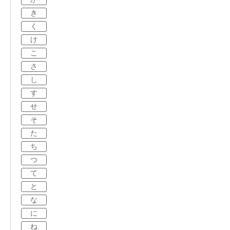
き
く
け
こ
さ
し
す
せ
そ
た
ち
つ
て
と
な
に
ね