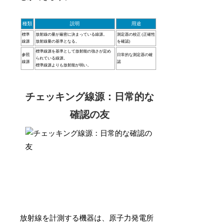
種類
説明
用途
標準
放射線の量が厳密に決まっている線源。
測定器の校正 (正確性
線源
放射線量の基準となる。
を確認)
標準線源を基準として放射能の強さが定め
参照
日常的な測定器の確
られている線源。
線源
認
標準線源よりも放射能が弱い。
チェッキング線源：日常的な
確認の友
放射線を計測する機器は、原子力発電所