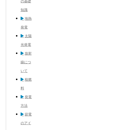
の基礎
知識
地熱
発電
太陽
光発電
放射
線につ
いて
核燃
料
発電
方法
節電
のアイ