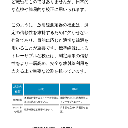
ど厳密なものではありませんが、日常的
な点検や簡易的な校正に用いられます。
このように、放射線測定器の校正は、測
定の信頼性を維持するために欠かせない
作業であり、目的に応じた適切な線源を
用いることが重要です。標準線源による
トレーサブルな校正は、測定結果の信頼
性をより一層高め、安全な放射線利用を
支える上で重要な役割を担っています。
線源の
説明
用途
種類
放射線の量やエネルギーが非常に
測定器の校正を国家基準に
標準線源
正確に決められている。
トレーサブルに行う。
チェッキ
日常的な点検や簡易的な校
標準線源ほど厳密ではない。
ング線源
正。