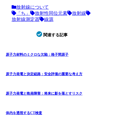
放射線について
「ち」
放射性同位元素
放射線
放射線測定器
線源
関連する記事
原子力材料のミクロな欠陥：格子間原子
原子力発電と決定経路：安全評価の重要な考え方
原子力発電と晩発障害：将来に影を落とすリスク
体内を透視するCT検査