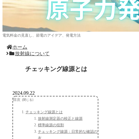
電気料金の見直し、節電のアイデア、発電方法
ホーム
放射線について
チェッキング線源とは
2024.09.22
目次
チェッキング線源とは
放射線測定器の校正と線源
標準線源の役割
チェッキング線源：日常的な確認の
友