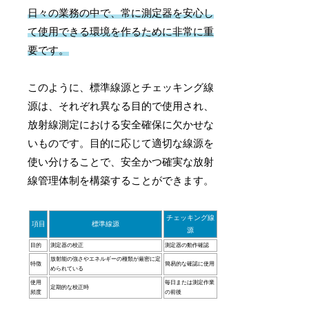
日々の業務の中で、常に測定器を安心し
て使用できる環境を作るために非常に重
要です。
このように、標準線源とチェッキング線
源は、それぞれ異なる目的で使用され、
放射線測定における安全確保に欠かせな
いものです。目的に応じて適切な線源を
使い分けることで、安全かつ確実な放射
線管理体制を構築することができます。
チェッキング線
項目
標準線源
源
目的
測定器の校正
測定器の動作確認
放射能の強さやエネルギーの種類が厳密に定
特徴
簡易的な確認に使用
められている
使用
毎日または測定作業
定期的な校正時
頻度
の前後