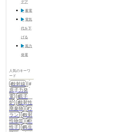
デア
蓄電
電気
代を下
げる
風力
発電
人気のキーワ
ード
放射線
原子力発
電
原子
炉
放射性
廃棄物
ウ
ラン
放射
性物質
中
性子
再生