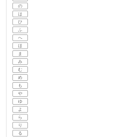
の
は
ひ
ふ
へ
ほ
ま
み
む
め
も
や
ゆ
よ
ら
り
る