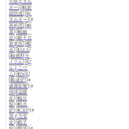
可能エネル
ギー
放射
線防護
エ
ネルギー
再処理
発
電
核融
合
原子力
発電所
安
全
IAEA
核燃料サ
イクル
プ
ルトニウ
ム
BWR
高速炉
健康影響
地球温暖
化
核分
裂
軽水
炉
ICRP
原子力安
全
原子
核
環境