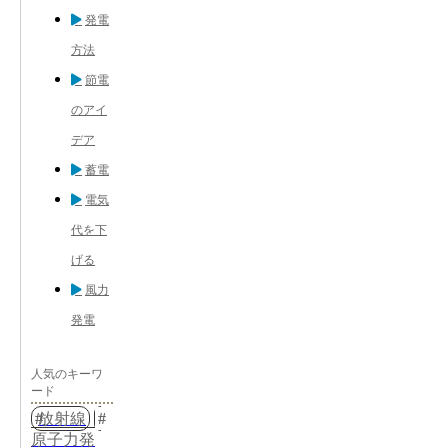
発電
方法
節電
のアイ
デア
蓄電
電気
代を下
げる
風力
発電
人気のキーワ
ード
放射線
原子力発