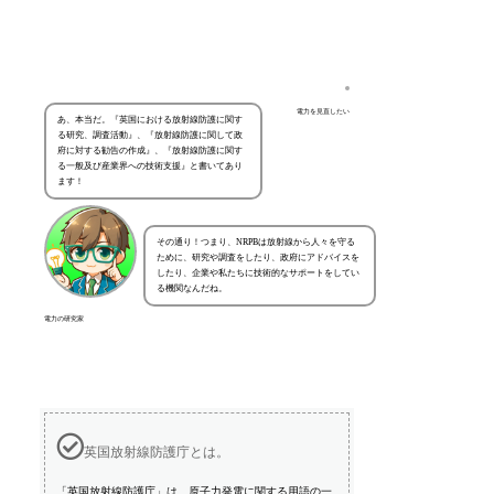
電力を見直したい
あ、本当だ。『英国における放射線防護に関す
る研究、調査活動』、『放射線防護に関して政
府に対する勧告の作成』、『放射線防護に関す
る一般及び産業界への技術支援』と書いてあり
ます！
その通り！つまり、NRPBは放射線から人々を守る
ために、研究や調査をしたり、政府にアドバイスを
したり、企業や私たちに技術的なサポートをしてい
る機関なんだね。
電力の研究家
英国放射線防護庁とは。
「英国放射線防護庁」は、原子力発電に関する用語の一