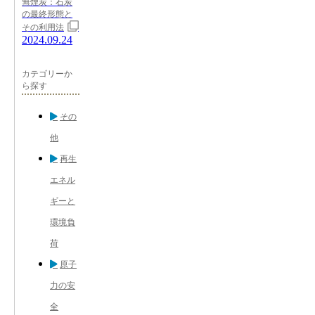
無煙炭：石炭
の最終形態と
その利用法
2024.09.24
カテゴリーか
ら探す
その
他
再生
エネル
ギーと
環境負
荷
原子
力の安
全