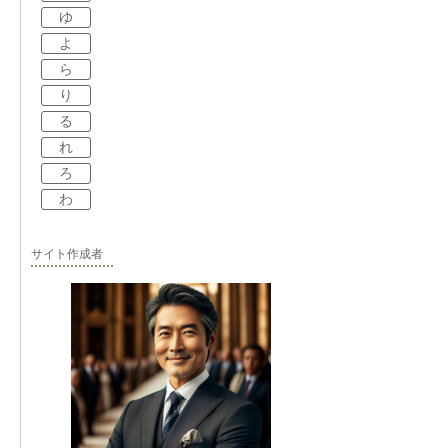
ゆ
よ
ら
り
る
れ
ろ
わ
サイト作成者