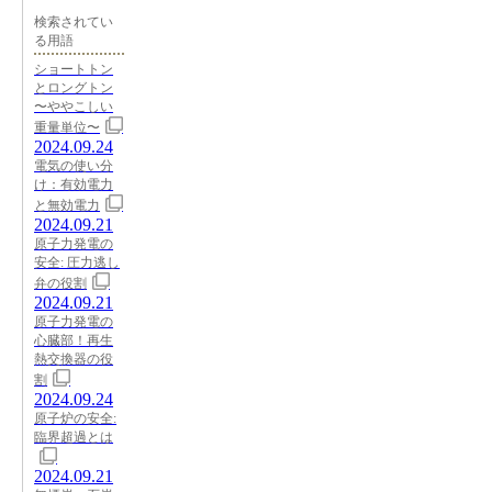
検索されてい
る用語
ショートトン
とロングトン
〜ややこしい
重量単位〜
2024.09.24
電気の使い分
け：有効電力
と無効電力
2024.09.21
原子力発電の
安全: 圧力逃し
弁の役割
2024.09.21
原子力発電の
心臓部！再生
熱交換器の役
割
2024.09.24
原子炉の安全:
臨界超過とは
2024.09.21