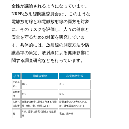
全性が議論されるようになっています。
NRPB(放射線防護委員会)は、このような
電離放射線と非電離放射線の両方を対象
に、そのリスクを評価し、人々の健康と
安全を守るための対策を研究していま
す。具体的には、放射線の測定方法や防
護基準の策定、放射線による健康影響に
関する調査研究などを行っています。
項目
電離放射線
非電離放射線
エネル
高い
低い
ギー
電離作
あり
なし
用
人体へ
細胞や遺伝子に損傷を与える可能
影響は少ないと考えられる
の影響
性 (種類、量、時間による)
が、近年議論されている
X線、原子力発電で発生する放射
例
電波、紫外線
線