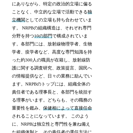
にありながら、特定の政治的立場に偏る
ことなく、中立的な立場で活動できる
独
立機関
としての立場も持ち合わせていま
す。 NRPBの組織構造は、それぞれ専門
分野を持つ
10の部門
で構成されていま
す。各部門には、放射線物理学者、生物
学者、疫学者など、高度な専門知識を持
った約300人の職員が在籍し、放射線防
護に関する調査研究、政策提言、国民へ
の情報提供など、日々の業務に励んでい
ます。NRPBのトップには、組織全体の
責任者である理事長と、各部門を統括す
る理事がいます。どちらも、その職務の
重要性を鑑み、
保健相によって直接任命
されることになっています。 このよう
に、NRPBは独立性と専門性を兼ね備え
た組織体制と、その責任者の選任方法に