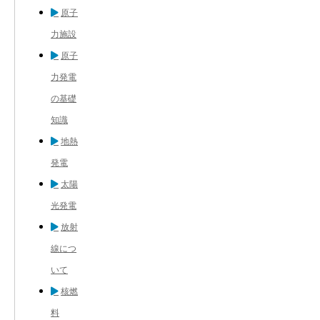
原子
力施設
原子
力発電
の基礎
知識
地熱
発電
太陽
光発電
放射
線につ
いて
核燃
料