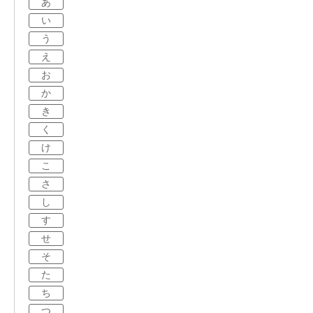
あ
い
う
え
お
か
き
く
け
こ
さ
し
す
せ
そ
た
ち
つ