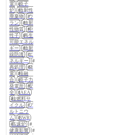
電
原子
炉
放射性
廃棄物
ウ
ラン
放射
性物質
中
性子
再生
可能エネル
ギー
放射
線防護
エ
ネルギー
再処理
発
電
核融
合
原子力
発電所
安
全
IAEA
核燃料サ
イクル
プ
ルトニウ
ム
BWR
高速炉
健康影響