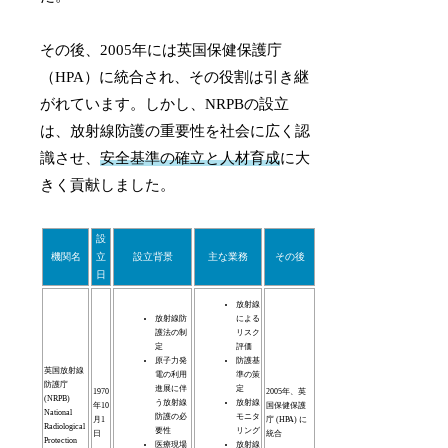
その後、2005年には英国保健保護庁
（HPA）に統合され、その役割は引き継
がれています。しかし、NRPBの設立
は、放射線防護の重要性を社会に広く認
識させ、
安全基準の確立と人材育成
に大
きく貢献しました。
設
機関名
立
設立背景
主な業務
その後
日
放射線
放射線防
による
護法の制
リスク
定
評価
原子力発
防護基
英国放射線
電の利用
準の策
防護庁
進展に伴
定
1970
2005年、英
(NRPB)
う放射線
放射線
年10
国保健保護
National
防護の必
モニタ
月1
庁 (HPA) に
Radiological
要性
リング
日
統合
Protection
医療現場
放射線