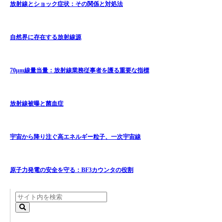
放射線とショック症状：その関係と対処法
自然界に存在する放射線源
70μm線量当量：放射線業務従事者を護る重要な指標
放射線被曝と菌血症
宇宙から降り注ぐ高エネルギー粒子、一次宇宙線
原子力発電の安全を守る：BF3カウンタの役割