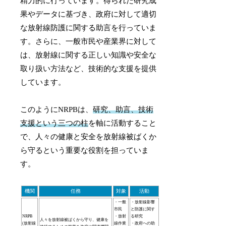
精力的に行っています。得られた研究成
果やデータに基づき、政府に対して適切
な放射線防護に関する助言を行っていま
す。さらに、一般市民や産業界に対して
は、放射線に関する正しい知識や安全な
取り扱い方法など、技術的な支援を提供
しています。
このようにNRPBは、
研究、助言、技術
支援という三つの柱
を軸に活動すること
で、人々の健康と安全を放射線被ばくか
ら守るという重要な役割を担っていま
す。
機関
任務
対象
活動
・一般
・放射線影響
市民
と防護に関す
NRPB
・放射
る研究
人々を放射線被ばくから守り、健康を
(放射線
線作業
・政府への助