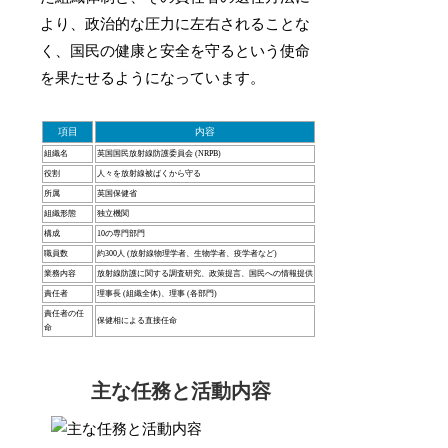
より、政治的な圧力に左右されることな
く、国民の健康と安全を守るという使命
を果たせるようになっています。
項目
内容
組織名
英国国民放射線防護委員会 (NRPB)
役割
人々を放射線被ばくから守る
所属
英国保健省
組織形態
独立機関
構成
10の専門部門
職員数
約300人 (放射線物理学者、生物学者、疫学者など)
業務内容
放射線防護に関する調査研究、政策提言、国民への情報提供
責任者
理事長 (組織全体)、理事 (各部門)
責任者の任
保健相による直接任命
命
主な任務と活動内容