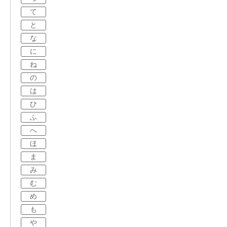
て
と
な
に
ね
の
は
ひ
ふ
へ
ほ
ま
み
む
め
も
や