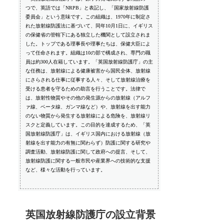
つで、英語では「NRPB」と表記し、「国家放射線防護
委員会」という意味です。この組織は、1970年に制定さ
れた放射線防護法に基づいて、同年10月1日に、イギリス
の保健省の管轄下にある独立した機関として設立されま
した。トップである理事長や理事たちは、保健大臣によ
って任命されます。組織は10の部で構成され、専門の職
員は約300人在籍しています。「英国放射線防護庁」の主
な任務は、放射線による健康被害から国民全体、放射線
にさらされる仕事に従事する人々、そして放射線治療を
受ける患者を守るための助言を行うことです。法律で
は、放射性物質やその他の発生源からの放射線（アルフ
ァ線、ベータ線、ガンマ線など）や、放射線を出す能力
のない物質から発生する放射線による危険を、放射線リ
スクと定義しています。この目的を達成するため、「英
国放射線防護庁」は、イギリス国内における放射線（放
射線を出す能力の有無に関わらず）防護に関する研究や
調査活動、放射線防護に関して政府への提言、そして、
放射線防護に関する一般市民や産業界への技術的な支援
など、様々な活動を行っています。
英国放射線防護庁の設立背景