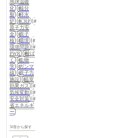
地球温暖
化
核分
裂
軽水
炉
ICRP
原子力安
全
原子
核
環境
環境問題
PWR
被ば
く
生物
学
ガンマ
線
原子力
施設
温室
効果ガス
気候変動
安全対策
省エネルギ
ー
50音から探す