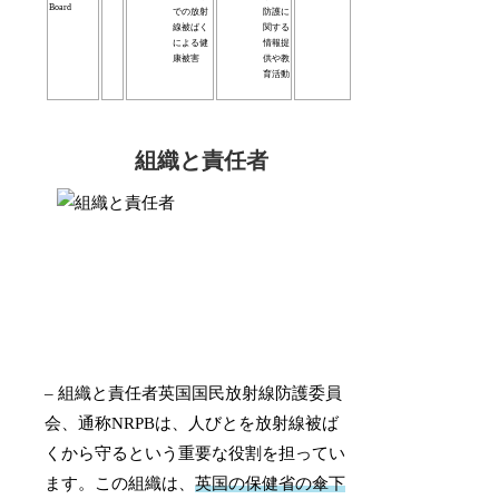
Board
での放射
防護に
線被ばく
関する
による健
情報提
康被害
供や教
育活動
組織と責任者
– 組織と責任者英国国民放射線防護委員
会、通称NRPBは、人びとを放射線被ば
くから守るという重要な役割を担ってい
ます。この組織は、
英国の保健省の傘下