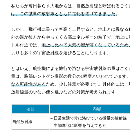
私たちが毎日暮らす大地からは、自然放射線と呼ばれるごく
は、この微量の放射線とともに進化を遂げてきました
。
しかし、飛行機に乗って空高く上昇すると、地上とは異なる
外の遥か彼方からやってくる高エネルギーの粒子で、地上に
トル付近では、
地上に比べて大気の層が薄くなっているため
よりも多くの宇宙放射線を浴びることになります。
とはいえ、航空機による旅行で浴びる宇宙放射線の量はごく
量は、胸部レントゲン撮影の数分の1程度といわれています
なる可能性がある
ため、少し注意が必要です。具体的には、
放射線量の少ない便を選ぶなどの対策が考えられます。
項目
内容
– 日常生活で常に浴びている微量の放射線
自然放射線
– 生物進化に影響を与えてきた