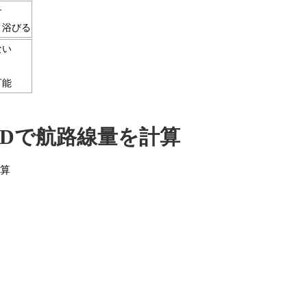
子
く浴びる
ない
可能
ARDで航路線量を計算