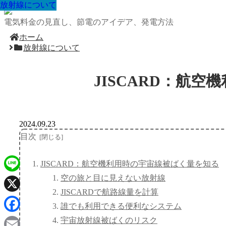
放射線について
放射線について
放射線について
放射線について
放射線について
放射線について
放射線について
放射線について
放射線について
電気料金の見直し、節電のアイデア、発電方法
ホーム
放射線について
JISCARD：航
2024.09.23
目次
JISCARD：航空機利用時の宇宙線被ばく量を知る
空の旅と目に見えない放射線
Line
JISCARDで航路線量を計算
X
誰でも利用できる便利なシステム
Facebook
宇宙放射線被ばくのリスク