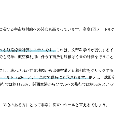
に浴びる宇宙放射線への関心も高まっています。高度1万メートル
ばれる航路線量計算システムです。
これは、文部科学省が提供するイ
、誰でも簡単に航空機利用に伴う宇宙放射線被ばく量の計算を行うこ
クセスし、表示された世界地図から出発空港と到着都市をクリックす
ベルト（μSv）という単位で瞬時に表示されます。
例えば、成田
行では約112μSv、関西空港からソウルへの飛行では約5μSvとい
く量に関心のある方にとって非常に役立つツールと言えるでしょう。