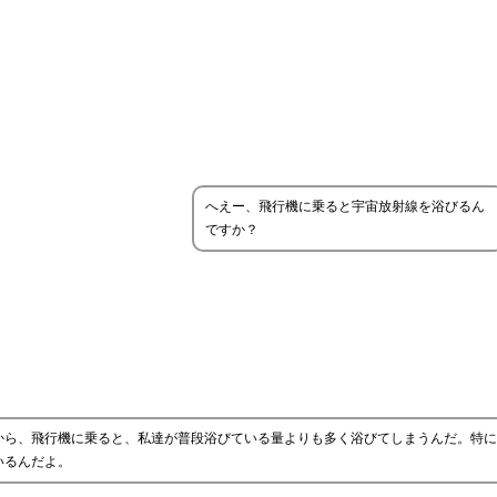
へえー、飛行機に乗ると宇宙放射線を浴びるん
ですか？
から、飛行機に乗ると、私達が普段浴びている量よりも多く浴びてしまうんだ。特に
いるんだよ。