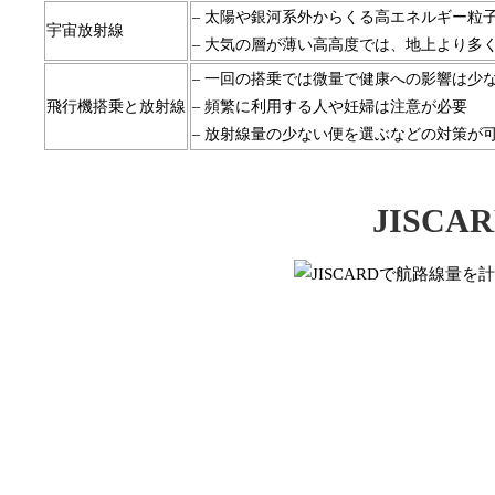
– 太陽や銀河系外からくる高エネルギー粒
宇宙放射線
– 大気の層が薄い高高度では、地上より多
– 一回の搭乗では微量で健康への影響は少
飛行機搭乗と放射線
– 頻繁に利用する人や妊婦は注意が必要
– 放射線量の少ない便を選ぶなどの対策が
JISC