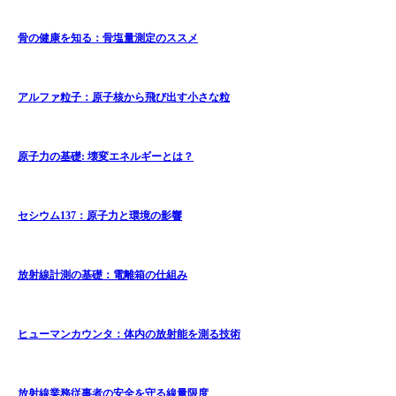
骨の健康を知る：骨塩量測定のススメ
アルファ粒子：原子核から飛び出す小さな粒
原子力の基礎: 壊変エネルギーとは？
セシウム137：原子力と環境の影響
放射線計測の基礎：電離箱の仕組み
ヒューマンカウンタ：体内の放射能を測る技術
放射線業務従事者の安全を守る線量限度