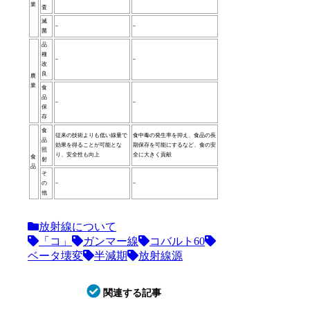
業
査
滅
–
–
菌
品
種
–
–
改
良
農
業
食
品
–
–
保
存
食
従来の技術よりも低い線量で
食中毒の発生率を抑え、食品の長
品
効果を得ることが可能とな
期保存を可能にするなど、食の安
照
り、安全性も向上
全に大きく貢献
食
射
品
そ
の
–
–
他
放射線について
「コ」
ガンマー線
コバルト60
ベータ壊変
半減期
放射線源
関連する記事