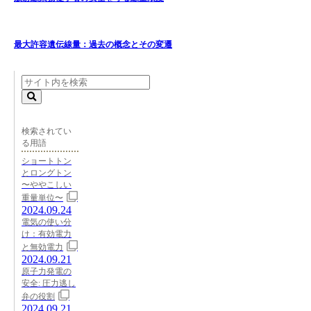
最大許容遺伝線量：過去の概念とその変遷
検索されてい
る用語
ショートトン
とロングトン
〜ややこしい
重量単位〜
2024.09.24
電気の使い分
け：有効電力
と無効電力
2024.09.21
原子力発電の
安全: 圧力逃し
弁の役割
2024.09.21