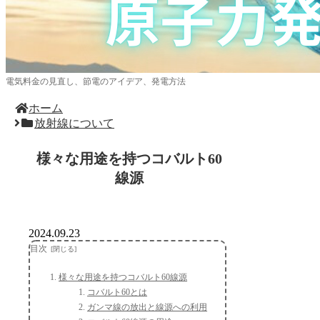
電気料金の見直し、節電のアイデア、発電方法
ホーム
放射線について
様々な用途を持つコバルト60
線源
2024.09.23
目次
様々な用途を持つコバルト60線源
コバルト60とは
ガンマ線の放出と線源への利用