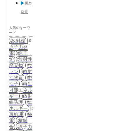
風力
発電
人気のキーワ
ード
放射線
原子力発
電
原子
炉
放射性
廃棄物
ウ
ラン
放射
性物質
中
性子
再生
可能エネル
ギー
放射
線防護
エ
ネルギー
再処理
発
電
核融
合
原子力