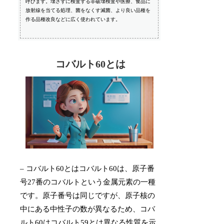
呼びます。壊さずに検査する非破壊検査や医療、食品に
放射線を当てる処理、菌をなくす滅菌、より良い品種を
作る品種改良などに広く使われています。
コバルト60とは
– コバルト60とはコバルト60は、原子番
号27番のコバルトという金属元素の一種
です。原子番号は同じですが、原子核の
中にある中性子の数が異なるため、コバ
ルト60はコバルト59とは異なる性質を示