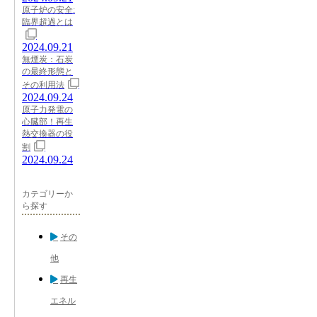
原子炉の安全:
臨界超過とは
2024.09.21
無煙炭：石炭
の最終形態と
その利用法
2024.09.24
原子力発電の
心臓部！再生
熱交換器の役
割
2024.09.24
カテゴリーか
ら探す
その
他
再生
エネル