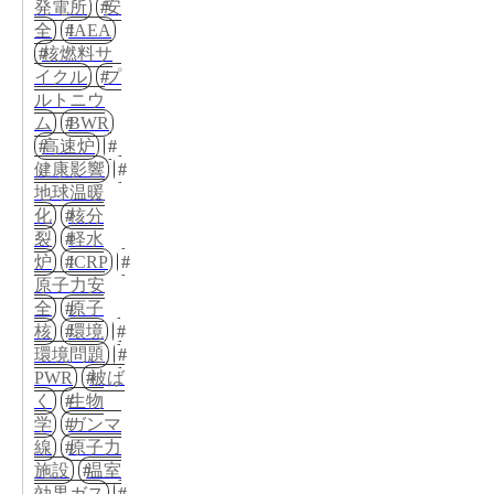
発電所
安
全
IAEA
核燃料サ
イクル
プ
ルトニウ
ム
BWR
高速炉
健康影響
地球温暖
化
核分
裂
軽水
炉
ICRP
原子力安
全
原子
核
環境
環境問題
PWR
被ば
く
生物
学
ガンマ
線
原子力
施設
温室
効果ガス