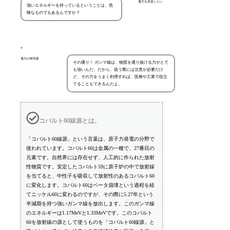
電力を見直したい
強いエネルギーを持っているということは、危
険なものでもあるんですか？
電力の研究家
その通り！ ガンマ線は、物質を通り抜ける力がとて
も強いんだ。だから、扱う際には注意が必要だけ
ど、その力をうまく利用すれば、医療や工業で役立
てることもできるんだよ。
コバルト60線源とは。
「コバルト60線源」という言葉は、原子力発電の分野で
使われています。コバルト60は金属の一種で、27番目の
元素です。自然界には存在せず、人工的に作られた放射
性物質です。安定したコバルト59に原子炉の中で放射線
を当てると、中性子を吸収して放射性のあるコバルト60
に変化します。コバルト60はベータ崩壊という過程を経
てニッケル60に変わるのですが、その際に5.27年という
半減期を持つ強いガンマ線を放出します。このガンマ線
のエネルギーは1.17MeVと1.33MeVです。このコバルト
60を放射線の源として使うものを「コバルト60線源」と