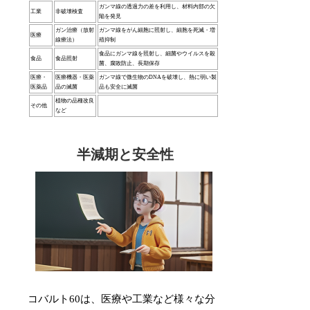
ガンマ線の透過力の差を利用し、材料内部の欠
工業
非破壊検査
陥を発見
ガン治療（放射
ガンマ線をがん細胞に照射し、細胞を死滅・増
医療
線療法）
殖抑制
食品にガンマ線を照射し、細菌やウイルスを殺
食品
食品照射
菌、腐敗防止、長期保存
医療・
医療機器・医薬
ガンマ線で微生物のDNAを破壊し、熱に弱い製
医薬品
品の滅菌
品も安全に滅菌
植物の品種改良
その他
など
半減期と安全性
コバルト60は、医療や工業など様々な分