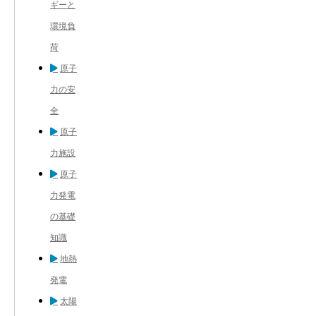
ギーと
環境負
荷
原子
力の安
全
原子
力施設
原子
力発電
の基礎
知識
地熱
発電
太陽