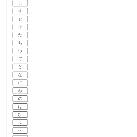
し
す
せ
そ
た
ち
つ
て
と
な
に
ね
の
は
ひ
ふ
へ