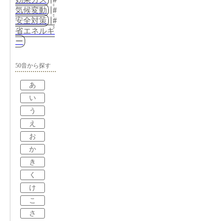
気候変動
安全対策
省エネルギ
ー
50音から探す
あ
い
う
え
お
か
き
く
け
こ
さ