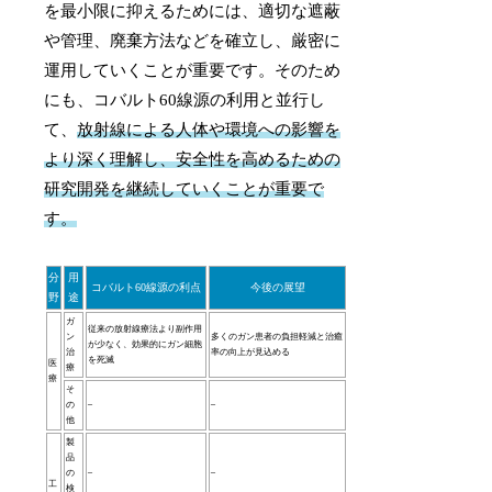
を最小限に抑えるためには、適切な遮蔽
や管理、廃棄方法などを確立し、厳密に
運用していくことが重要です。そのため
にも、コバルト60線源の利用と並行し
て、
放射線による人体や環境への影響を
より深く理解し、安全性を高めるための
研究開発を継続していくことが重要で
す。
分
用
コバルト60線源の利点
今後の展望
野
途
ガ
従来の放射線療法より副作用
ン
多くのガン患者の負担軽減と治癒
が少なく、効果的にガン細胞
治
率の向上が見込める
を死滅
医
療
療
そ
の
–
–
他
製
品
の
–
–
工
検