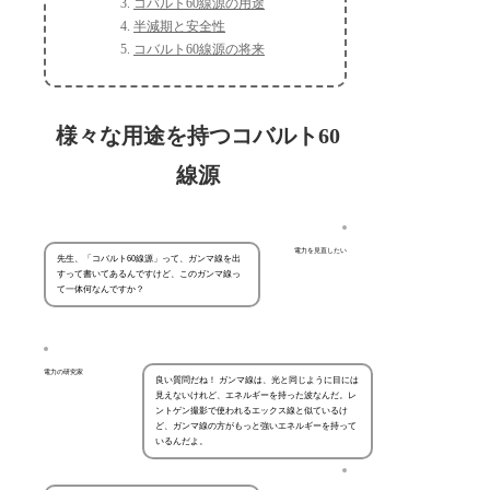
コバルト60線源の用途
半減期と安全性
コバルト60線源の将来
様々な用途を持つコバルト60
線源
電力を見直したい
先生、「コバルト60線源」って、ガンマ線を出
すって書いてあるんですけど、このガンマ線っ
て一体何なんですか？
電力の研究家
良い質問だね！ ガンマ線は、光と同じように目には
見えないけれど、エネルギーを持った波なんだ。レ
ントゲン撮影で使われるエックス線と似ているけ
ど、ガンマ線の方がもっと強いエネルギーを持って
いるんだよ。