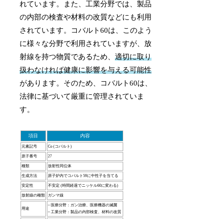
れています。また、工業分野では、製品
の内部の検査や材料の改質などにも利用
されています。コバルト60は、このよう
に様々な分野で利用されていますが、放
射線を持つ物質であるため、
適切に取り
扱わなければ健康に影響を与える可能性
があります。そのため、コバルト60は、
法律に基づいて厳重に管理されていま
す。
項目
内容
元素記号
Co (コバルト)
原子番号
27
種類
放射性同位体
生成方法
原子炉内でコバルト59に中性子を当てる
安定性
不安定 (時間経過でニッケル60に変わる)
放射線の種類
ガンマ線
– 医療分野：ガン治療、医療機器の滅菌
用途
– 工業分野：製品の内部検査、材料の改質