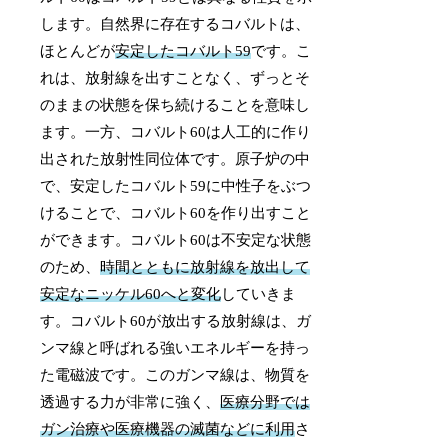
します。自然界に存在するコバルトは、
ほとんどが
安定したコバルト59
です。こ
れは、放射線を出すことなく、ずっとそ
のままの状態を保ち続けることを意味し
ます。一方、コバルト60は人工的に作り
出された放射性同位体です。原子炉の中
で、安定したコバルト59に中性子をぶつ
けることで、コバルト60を作り出すこと
ができます。コバルト60は不安定な状態
のため、
時間とともに放射線を放出して
安定なニッケル60へと変化
していきま
す。コバルト60が放出する放射線は、ガ
ンマ線と呼ばれる強いエネルギーを持っ
た電磁波です。このガンマ線は、物質を
透過する力が非常に強く、
医療分野では
ガン治療や医療機器の滅菌などに利用
さ