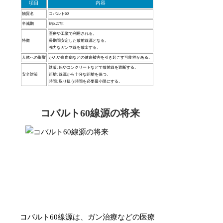
項目
内容
物質名
コバルト60
半減期
約5.27年
医療や工業で利用される。
特徴
長期間安定した放射線源となる。
強力なガンマ線を放出する。
人体への影響
がんや白血病などの健康被害を引き起こす可能性がある。
遮蔽: 鉛やコンクリートなどで放射線を遮断する。
安全対策
距離: 線源から十分な距離を保つ。
時間: 取り扱う時間を必要最小限にする。
コバルト60線源の将来
コバルト60線源は、ガン治療などの医療