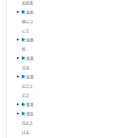
光発電
放射
線につ
いて
核燃
料
発電
方法
節電
のアイ
デア
蓄電
電気
代を下
げる