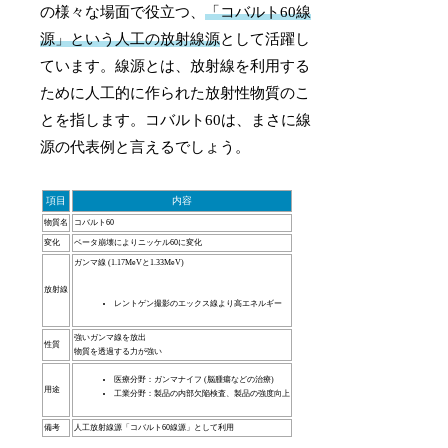
の様々な場面で役立つ、
「コバルト60線
源」という人工の放射線源
として活躍し
ています。線源とは、放射線を利用する
ために人工的に作られた放射性物質のこ
とを指します。コバルト60は、まさに線
源の代表例と言えるでしょう。
項目
内容
物質名
コバルト60
変化
ベータ崩壊によりニッケル60に変化
ガンマ線 (1.17MeVと1.33MeV)
放射線
レントゲン撮影のエックス線より高エネルギー
強いガンマ線を放出
性質
物質を透過する力が強い
医療分野：ガンマナイフ (脳腫瘍などの治療)
用途
工業分野：製品の内部欠陥検査、製品の強度向上
備考
人工放射線源「コバルト60線源」として利用