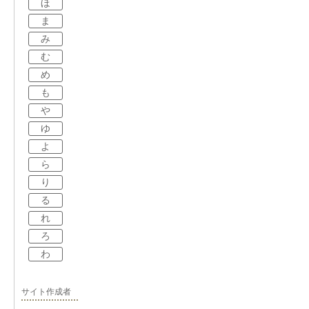
ほ
ま
み
む
め
も
や
ゆ
よ
ら
り
る
れ
ろ
わ
サイト作成者