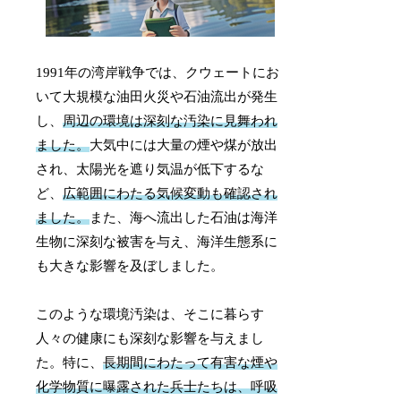
1991年の湾岸戦争では、クウェートにお
いて大規模な油田火災や石油流出が発生
し、
周辺の環境は深刻な汚染に見舞われ
ました。
大気中には大量の煙や煤が放出
され、太陽光を遮り気温が低下するな
ど、
広範囲にわたる気候変動も確認され
ました。
また、海へ流出した石油は海洋
生物に深刻な被害を与え、海洋生態系に
も大きな影響を及ぼしました。
このような環境汚染は、そこに暮らす
人々の健康にも深刻な影響を与えまし
た。特に、
長期間にわたって有害な煙や
化学物質に曝露された兵士たちは、呼吸