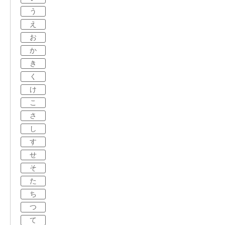
う
え
お
か
き
く
け
こ
さ
し
す
せ
そ
た
ち
つ
て