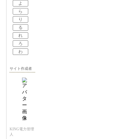
よ
ら
り
る
れ
ろ
わ
サイト作成者
KING電力管理
人