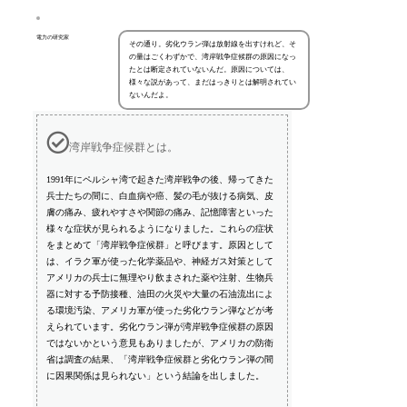
電力の研究家
その通り。劣化ウラン弾は放射線を出すけれど、そ
の量はごくわずかで、湾岸戦争症候群の原因になっ
たとは断定されていないんだ。原因については、
様々な説があって、まだはっきりとは解明されてい
ないんだよ。
湾岸戦争症候群とは。
1991年にペルシャ湾で起きた湾岸戦争の後、帰ってきた
兵士たちの間に、白血病や癌、髪の毛が抜ける病気、皮
膚の痛み、疲れやすさや関節の痛み、記憶障害といった
様々な症状が見られるようになりました。これらの症状
をまとめて「湾岸戦争症候群」と呼びます。原因として
は、イラク軍が使った化学薬品や、神経ガス対策として
アメリカの兵士に無理やり飲まされた薬や注射、生物兵
器に対する予防接種、油田の火災や大量の石油流出によ
る環境汚染、アメリカ軍が使った劣化ウラン弾などが考
えられています。劣化ウラン弾が湾岸戦争症候群の原因
ではないかという意見もありましたが、アメリカの防衛
省は調査の結果、「湾岸戦争症候群と劣化ウラン弾の間
に因果関係は見られない」という結論を出しました。