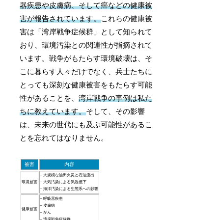
器疾患や皮膚病、そして癌などの健康被
害が報告されています。
これらの健康被
害は「湾岸戦争症候群」として知られて
おり、環境汚染との関連性が指摘されて
います。戦争がもたらす環境破壊は、そ
こに暮らす人々だけでなく、兵士たちに
とっても深刻な健康被害をもたらす可能
性があることを、
湾岸戦争の事例は私た
ちに教えています。
そして、その影響
は、未来の世代にも及ぶ可能性があるこ
とを忘れてはなりません。
被害
内容
– 大規模な油田火災と石油流出
環境被害
– 大気汚染による気温低下
– 海洋汚染による生態系への影響
– 呼吸器疾患
– 皮膚病
健康被害
– がん
– 湾岸戦争症候群