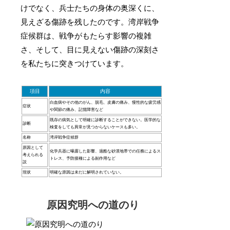
けでなく、兵士たちの身体の奥深くに、
見えざる傷跡を残したのです。湾岸戦争
症候群は、戦争がもたらす影響の複雑
さ、そして、目に見えない傷跡の深刻さ
を私たちに突きつけています。
項目
内容
白血病やその他のがん、脱毛、皮膚の痛み、慢性的な疲労感
症状
や関節の痛み、記憶障害など
既存の病気として明確に診断することができない。医学的な
診断
検査をしても異常が見つからないケースも多い。
名称
湾岸戦争症候群
原因として
化学兵器に曝露した影響、過酷な砂漠地帯での任務によるス
考えられる
トレス、予防接種による副作用など
説
現状
明確な原因は未だに解明されていない。
原因究明への道のり