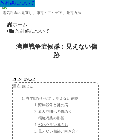
放射線について
放射線について
放射線について
放射線について
放射線について
放射線について
放射線について
放射線について
放射線について
電気料金の見直し、節電のアイデア、発電方法
ホーム
放射線について
湾岸戦争症候群：見えない傷
跡
2024.09.22
目次
湾岸戦争症候群：見えない傷跡
湾岸戦争と謎の病
原因究明への道のり
環境汚染の影響
劣化ウラン弾の影
見えない傷跡と向き合う