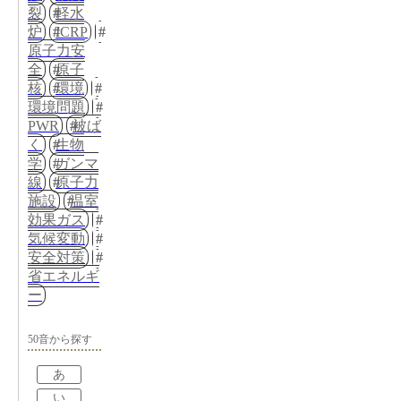
裂
軽水
炉
ICRP
原子力安
全
原子
核
環境
環境問題
PWR
被ば
く
生物
学
ガンマ
線
原子力
施設
温室
効果ガス
気候変動
安全対策
省エネルギ
ー
50音から探す
あ
い