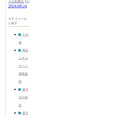
その利用法
2024.09.24
カテゴリーか
ら探す
その
他
再生
エネル
ギーと
環境負
荷
原子
力の安
全
原子