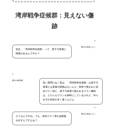
湾岸戦争症候群：見えない傷
跡
電力を見直したい
先生、「湾岸戦争症候群」って、原子力発電と
関係があるんですか？
電力の研究家
良い質問だね！実は、「湾岸戦争症候群」は原子力
発電とは直接の関係はないんだ。戦争で使われた劣
化ウラン弾と、原子力発電で使われるウラン燃料
は、どちらもウランを材料にしているけれど、作ら
れ方や目的が全く違うんだよ。
電力を見直したい
そうなんですね。でも、劣化ウラン弾も放射線
を出すんですよね？