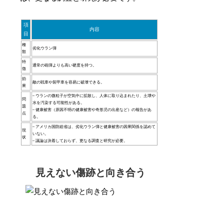
項
内容
目
種
劣化ウラン弾
類
特
通常の砲弾よりも高い硬度を持つ。
徴
効
敵の戦車や装甲車を容易に破壊できる。
果
– ウランの微粒子が空気中に拡散し、人体に取り込まれたり、土壌や
問
水を汚染する可能性がある。
題
– 健康被害（原因不明の健康被害や奇形児の出産など）の報告があ
点
る。
– アメリカ国防総省は、劣化ウラン弾と健康被害の因果関係を認めて
現
いない。
状
– 議論は決着しておらず、更なる調査と研究が必要。
見えない傷跡と向き合う