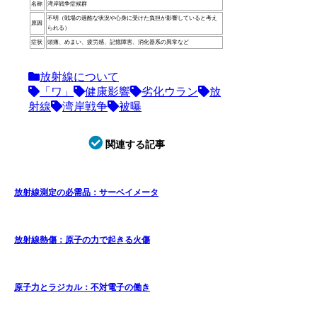
名称
湾岸戦争症候群
不明（戦場の過酷な状況や心身に受けた負担が影響していると考え
原因
られる）
症状
頭痛、めまい、疲労感、記憶障害、消化器系の異常など
放射線について
「ワ」
健康影響
劣化ウラン
放
射線
湾岸戦争
被曝
関連する記事
放射線測定の必需品：サーベイメータ
放射線熱傷：原子の力で起きる火傷
原子力とラジカル：不対電子の働き