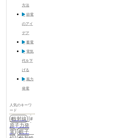
方法
節電
のアイ
デア
蓄電
電気
代を下
げる
風力
発電
人気のキーワ
ード
放射線
原子力発
電
原子