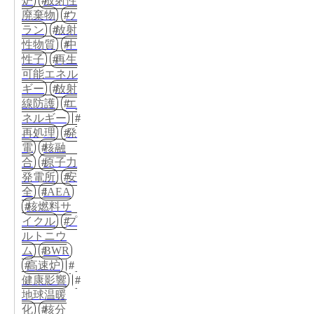
炉
放射性
廃棄物
ウ
ラン
放射
性物質
中
性子
再生
可能エネル
ギー
放射
線防護
エ
ネルギー
再処理
発
電
核融
合
原子力
発電所
安
全
IAEA
核燃料サ
イクル
プ
ルトニウ
ム
BWR
高速炉
健康影響
地球温暖
化
核分