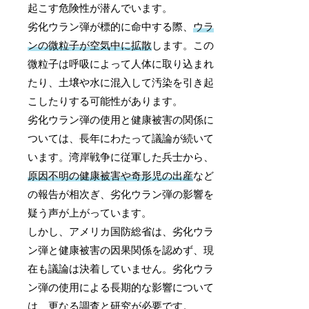
起こす危険性が潜んでいます。
劣化ウラン弾が標的に命中する際、
ウラ
ンの微粒子が空気中に拡散
します。この
微粒子は呼吸によって人体に取り込まれ
たり、土壌や水に混入して汚染を引き起
こしたりする可能性があります。
劣化ウラン弾の使用と健康被害の関係に
ついては、長年にわたって議論が続いて
います。湾岸戦争に従軍した兵士から、
原因不明の健康被害や奇形児の出産
など
の報告が相次ぎ、劣化ウラン弾の影響を
疑う声が上がっています。
しかし、アメリカ国防総省は、劣化ウラ
ン弾と健康被害の因果関係を認めず、現
在も議論は決着していません。劣化ウラ
ン弾の使用による長期的な影響について
は、更なる調査と研究が必要です。