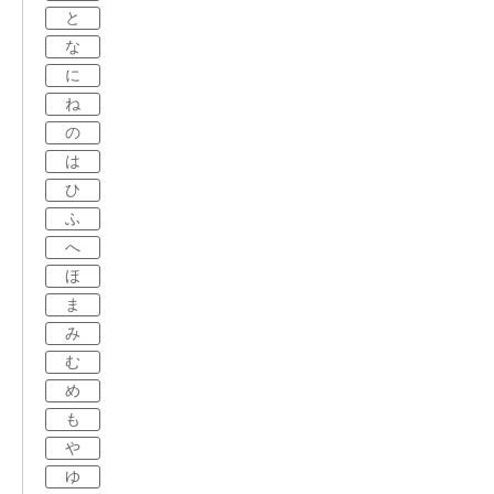
と
な
に
ね
の
は
ひ
ふ
へ
ほ
ま
み
む
め
も
や
ゆ