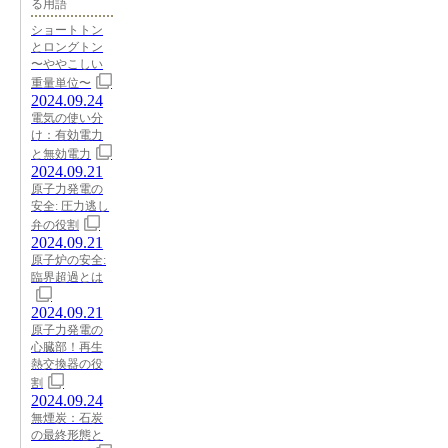
る用語
ショートトン
とロングトン
〜ややこしい
重量単位〜
2024.09.24
電気の使い分
け：有効電力
と無効電力
2024.09.21
原子力発電の
安全: 圧力逃し
弁の役割
2024.09.21
原子炉の安全:
臨界超過とは
2024.09.21
原子力発電の
心臓部！再生
熱交換器の役
割
2024.09.24
無煙炭：石炭
の最終形態と