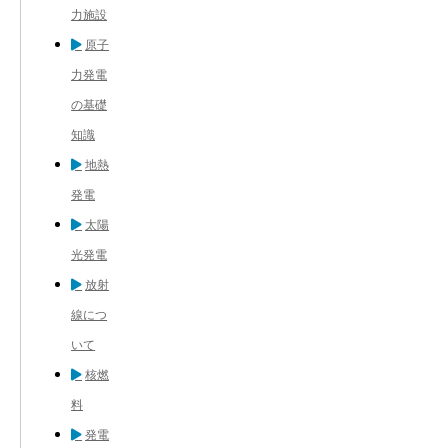
力施設
原子
力発電
の基礎
知識
地熱
発電
太陽
光発電
放射
線につ
いて
核燃
料
発電