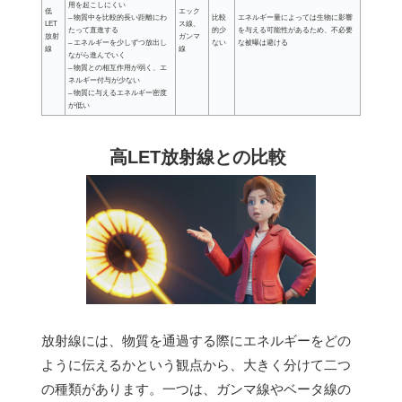
用を起こしにくい
低
エック
– 物質中を比較的長い距離にわ
比較
エネルギー量によっては生物に影響
LET
ス線、
たって直進する
的少
を与える可能性があるため、不必要
放射
ガンマ
– エネルギーを少しずつ放出し
ない
な被曝は避ける
線
線
ながら進んでいく
– 物質との相互作用が弱く、エ
ネルギー付与が少ない
– 物質に与えるエネルギー密度
が低い
高LET放射線との比較
放射線には、物質を通過する際にエネルギーをどの
ように伝えるかという観点から、大きく分けて二つ
の種類があります。一つは、ガンマ線やベータ線の