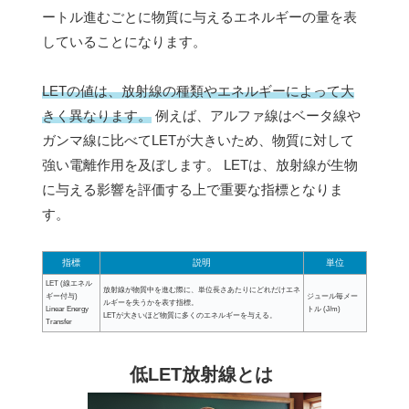
ートル進むごとに物質に与えるエネルギーの量を表
していることになります。
LETの値は、放射線の種類やエネルギーによって大
きく異なります。
例えば、アルファ線はベータ線や
ガンマ線に比べてLETが大きいため、物質に対して
強い電離作用を及ぼします。 LETは、放射線が生物
に与える影響を評価する上で重要な指標となりま
す。
指標
説明
単位
LET (線エネル
放射線が物質中を進む際に、単位長さあたりにどれだけエネ
ギー付与)
ジュール毎メー
ルギーを失うかを表す指標。
Linear Energy
トル (J/m)
LETが大きいほど物質に多くのエネルギーを与える。
Transfer
低LET放射線とは