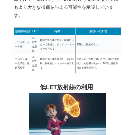
もより大きな損傷を与える可能性を示唆していま
す。
放射線種類
LET
特徴
生物への影響
低
物質の中を比較的長い距離にわ
ガンマ線、ベ
LET
たって通過し、少しずつエネル
影響は比較的小さい。
ータ線
放射
ギーを与える。
線
高
アルファ線、
物質と強く相互作用し、短い距
エネルギー密度が高いため、低LET放射
LET
中性子線、重
離に集中的にエネルギーを与え
線よりも影響が大きい。DNAに損傷を
放射
荷電粒子
る。
与える確率が高い。
線
低LET放射線の利用