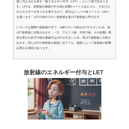
質に与えるかを表す『線エネルギー付与（LET）』という値で決まりま
す。LETは、放射線が物質の中を進む距離1メートルあたりに、どれだけ
のエネルギーを失うかを表すもので、単位はジュール毎メートル（J/m）
を使います。LETの値が小さい放射線を低LET放射線と呼びます。
いろいろな種類の放射線の中で、X線やガンマ線はLETが小さいため、低
LET放射線に分類されます。一方、アルファ線、中性子線、その他重い電
気を帯びた粒子や核分裂破片はLETが大きいため、高LET放射線に分類さ
れます。同じLETの放射線を物質に当てても、物質によって放射線の影響
は異なる場合があります。
放射線のエネルギー付与とLET