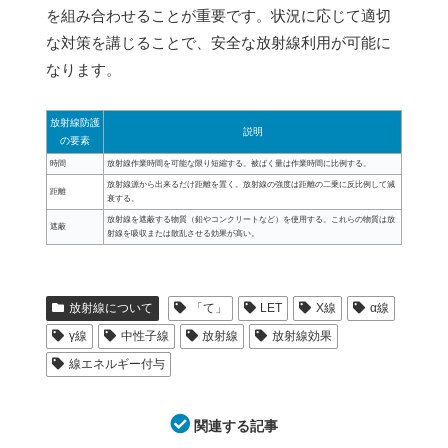
を組み合わせることが重要です。状況に応じて適切
な対策を講じることで、安全な放射線利用が可能に
なります。
放射線防護
説明
の要素
時間
放射線作業時間を可能な限り短縮する。被ばく量は作業時間に比例する。
放射線源から出来るだけ距離を置く。放射線の強度は距離の二乗に反比例して減
距離
衰する。
放射線を遮蔽する物質（鉛やコンクリートなど）を使用する。これらの物質は放
遮蔽
射線を吸収または散乱させる効果が高い。
放射線について
「て」
LET
X線
α線
γ線
中性子線
放射線
放射線効果
線エネルギー付与
関連する記事