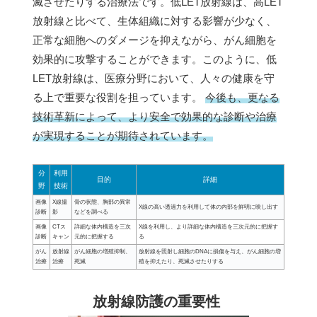
滅させたりする治療法です。低LET放射線は、高LET
放射線と比べて、生体組織に対する影響が少なく、
正常な細胞へのダメージを抑えながら、がん細胞を
効果的に攻撃することができます。このように、低
LET放射線は、医療分野において、人々の健康を守
る上で重要な役割を担っています。
今後も、更なる
技術革新によって、より安全で効果的な診断や治療
が実現することが期待されています。
分
利用
目的
詳細
野
技術
画像
X線撮
骨の状態、胸部の異常
X線の高い透過力を利用して体の内部を鮮明に映し出す
診断
影
などを調べる
画像
CTス
詳細な体内構造を三次
X線を利用し、より詳細な体内構造を三次元的に把握す
診断
キャン
元的に把握する
る
がん
放射線
がん細胞の増殖抑制、
放射線を照射し細胞のDNAに損傷を与え、がん細胞の増
治療
治療
死滅
殖を抑えたり、死滅させたりする
放射線防護の重要性