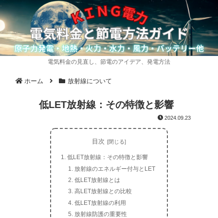
電気料金の見直し、節電のアイデア、発電方法
ホーム
放射線について
低LET放射線：その特徴と影響
2024.09.23
目次
低LET放射線：その特徴と影響
放射線のエネルギー付与とLET
低LET放射線とは
高LET放射線との比較
低LET放射線の利用
放射線防護の重要性