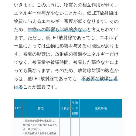
いきます。このように、物質との相互作用が弱く、
エネルギー付与が少ないことから、低LET放射線は
物質に与えるエネルギー密度が低くなります。その
ため、
生物への影響も比較的少ない
と考えられてい
ます。ただし、低LET放射線であっても、エネルギ
ー量によっては生物に影響を与える可能性がありま
す。被曝の影響は、放射線の種類やエネルギーだけ
でなく、被曝量や被曝時間、被曝した部位などによ
っても異なります。そのため、放射線防護の観点か
らは、低LET放射線であっても、
不必要な被曝は避
ける
ことが重要です。
生物
LET
特徴
代表例
への
注意事項
影響
– 放射線が物質中を進む際に、
単位長さあたりに与えるエネル
ギー量が少ない
– 物質を構成する原子と相互作