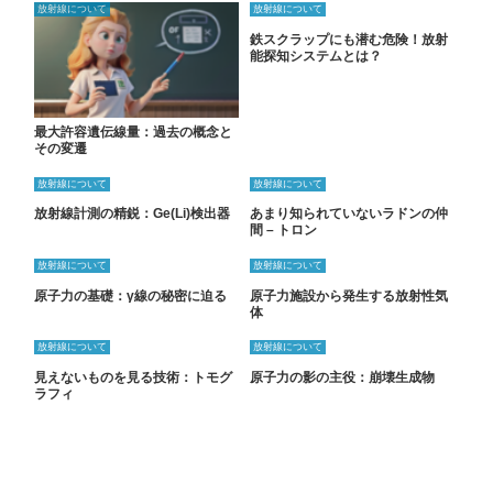
放射線について
放射線について
鉄スクラップにも潜む危険！放射
能探知システムとは？
最大許容遺伝線量：過去の概念と
その変遷
放射線について
放射線について
放射線計測の精鋭：Ge(Li)検出器
あまり知られていないラドンの仲
間 – トロン
放射線について
放射線について
原子力の基礎：γ線の秘密に迫る
原子力施設から発生する放射性気
体
放射線について
放射線について
見えないものを見る技術：トモグ
原子力の影の主役：崩壊生成物
ラフィ