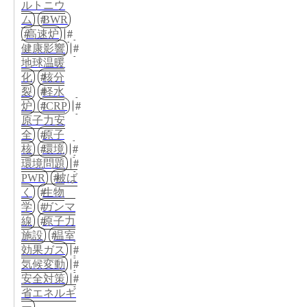
ルトニウ
ム
BWR
高速炉
健康影響
地球温暖
化
核分
裂
軽水
炉
ICRP
原子力安
全
原子
核
環境
環境問題
PWR
被ば
く
生物
学
ガンマ
線
原子力
施設
温室
効果ガス
気候変動
安全対策
省エネルギ