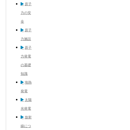
原子
力の安
全
原子
力施設
原子
力発電
の基礎
知識
地熱
発電
太陽
光発電
放射
線につ