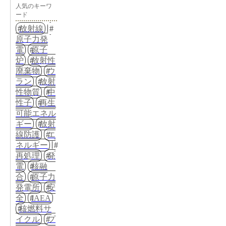
人気のキーワ
ード
放射線
原子力発
電
原子
炉
放射性
廃棄物
ウ
ラン
放射
性物質
中
性子
再生
可能エネル
ギー
放射
線防護
エ
ネルギー
再処理
発
電
核融
合
原子力
発電所
安
全
IAEA
核燃料サ
イクル
プ