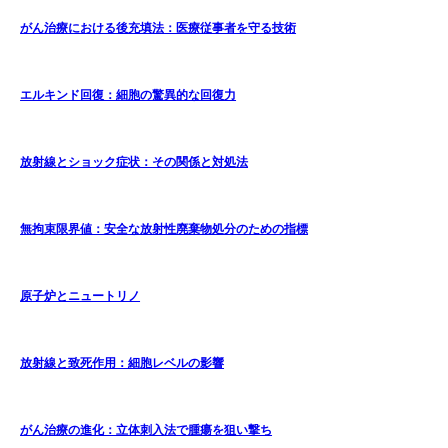
がん治療における後充填法：医療従事者を守る技術
エルキンド回復：細胞の驚異的な回復力
放射線とショック症状：その関係と対処法
無拘束限界値：安全な放射性廃棄物処分のための指標
原子炉とニュートリノ
放射線と致死作用：細胞レベルの影響
がん治療の進化：立体刺入法で腫瘍を狙い撃ち