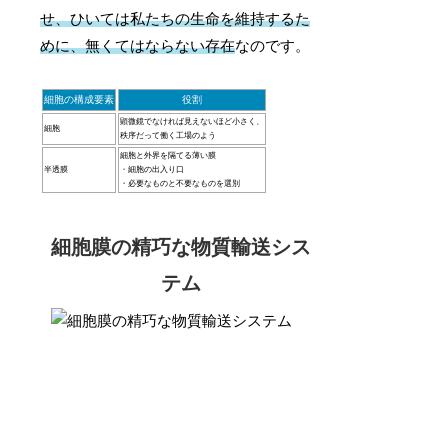
せ、ひいては私たちの生命を維持するた
めに、無くてはならない存在
なのです。
細胞の構成要素
役割
顕微鏡でなければ見えないほど小さく、
細胞
秩序だって働く工場のよう
細胞と外界を隔てる薄い膜
半透膜
・細胞の出入り口
・必要なものと不要なものを選別
細胞膜の精巧な物質輸送シス
テム