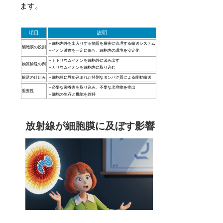
ます。
項目
説明
– 細胞内外を出入りする物質を厳密に管理する輸送システム
細胞膜の役割
– イオン濃度を一定に保ち、細胞内の環境を安定化
– ナトリウムイオンを細胞外に汲み出す
物質輸送の例
– カリウムイオンを細胞内に取り込む
輸送の仕組み
– 細胞膜に埋め込まれた特別なタンパク質による能動輸送
– 必要な栄養素を取り込み、不要な老廃物を排出
重要性
– 細胞の生存と機能を維持
放射線が細胞膜に及ぼす影響