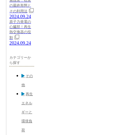
無煙炭：石炭
の最終形態と
その利用法
2024.09.24
原子力発電の
心臓部！再生
熱交換器の役
割
2024.09.24
カテゴリーか
ら探す
その
他
再生
エネル
ギーと
環境負
荷