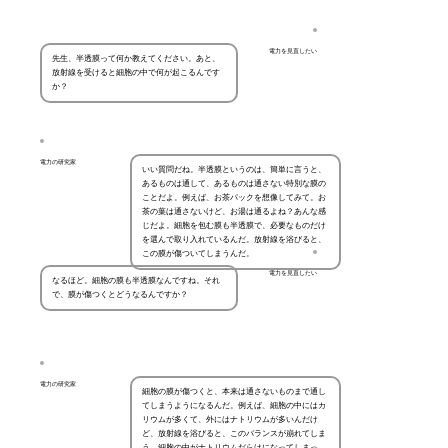
電力を見直したい
先生、半透膜って何か教えてください。あと、
放射線を受けると細胞の中で何が起こるんです
か？
電力の研究家
いい質問だね。半透膜というのは、簡単に言うと、
あるものは通して、あるものは通さない特別な膜の
ことだよ。例えば、お茶パックを想像してみて。お
茶の葉は通さないけど、お湯は通るよね？あんな感
じだよ。細胞を包む膜も半透膜で、必要なものだけ
を選んで取り入れているんだ。放射線を浴びると、
この膜が傷ついてしまうんだ。
電力を見直したい
なるほど。細胞の膜も半透膜なんですね。それ
で、膜が傷つくとどうなるんですか？
電力の研究家
細胞の膜が傷つくと、本来は通さないものまで通し
てしまうようになるんだ。例えば、細胞の中にはカ
リウムが多くて、外にはナトリウムが多いんだけ
ど、放射線を浴びると、このバランスが崩れてしま
う。細胞の中がナトリウムだらけになってしまっ