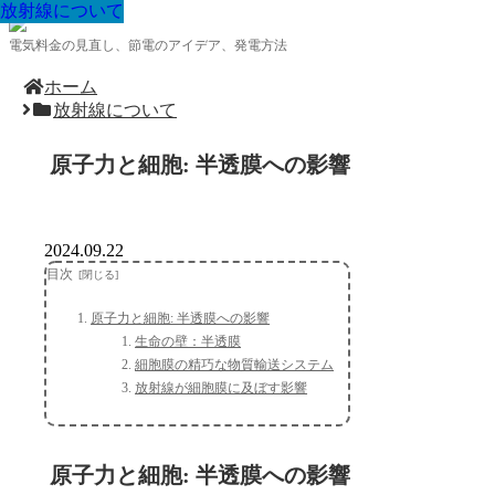
放射線について
放射線について
放射線について
放射線について
放射線について
放射線について
放射線について
放射線について
放射線について
電気料金の見直し、節電のアイデア、発電方法
ホーム
放射線について
原子力と細胞: 半透膜への影響
2024.09.22
目次
原子力と細胞: 半透膜への影響
生命の壁：半透膜
細胞膜の精巧な物質輸送システム
放射線が細胞膜に及ぼす影響
原子力と細胞: 半透膜への影響