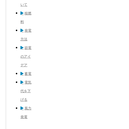
いて
核燃
料
発電
方法
節電
のアイ
デア
蓄電
電気
代を下
げる
風力
発電