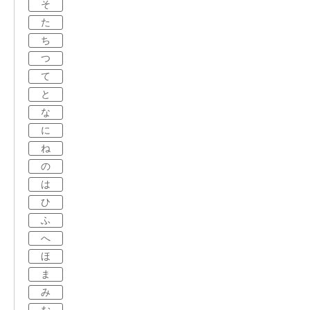
そ
た
ち
つ
て
と
な
に
ね
の
は
ひ
ふ
へ
ほ
ま
み