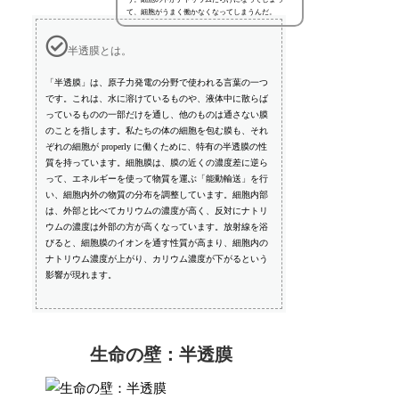
て、細胞がうまく働かなくなってしまうんだ。
半透膜とは。
「半透膜」は、原子力発電の分野で使われる言葉の一つ
です。これは、水に溶けているものや、液体中に散らば
っているものの一部だけを通し、他のものは通さない膜
のことを指します。私たちの体の細胞を包む膜も、それ
ぞれの細胞が properly に働くために、特有の半透膜の性
質を持っています。細胞膜は、膜の近くの濃度差に逆ら
って、エネルギーを使って物質を運ぶ「能動輸送」を行
い、細胞内外の物質の分布を調整しています。細胞内部
は、外部と比べてカリウムの濃度が高く、反対にナトリ
ウムの濃度は外部の方が高くなっています。放射線を浴
びると、細胞膜のイオンを通す性質が高まり、細胞内の
ナトリウム濃度が上がり、カリウム濃度が下がるという
影響が現れます。
生命の壁：半透膜