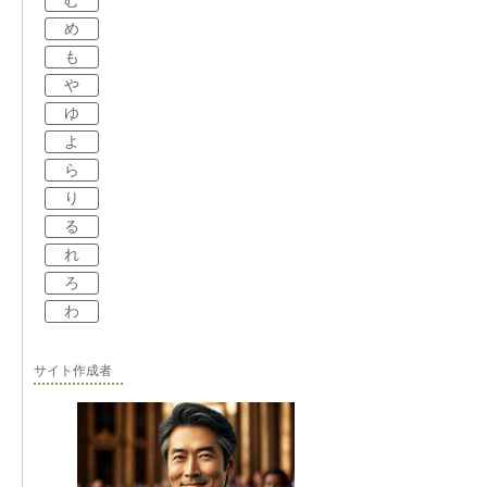
む
め
も
や
ゆ
よ
ら
り
る
れ
ろ
わ
サイト作成者