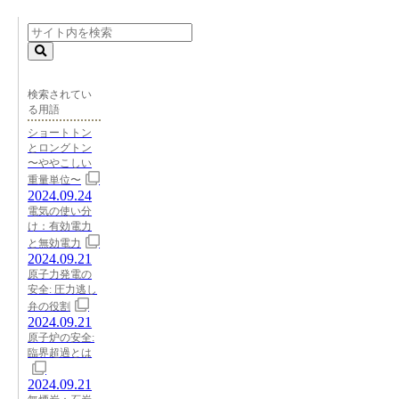
検索されてい
る用語
ショートトン
とロングトン
〜ややこしい
重量単位〜
2024.09.24
電気の使い分
け：有効電力
と無効電力
2024.09.21
原子力発電の
安全: 圧力逃し
弁の役割
2024.09.21
原子炉の安全:
臨界超過とは
2024.09.21