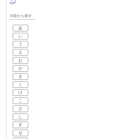
ー
50音から探す
あ
い
う
え
お
か
き
く
け
こ
さ
し
す
せ