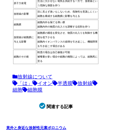
生活に欠かせない電気を供給する一方で、放射線とい
原子力発電
う危険な側面を持つ
目に見えず臭いもしないため、危険性を意識しにくい
放射線の影響
細胞を構成する細胞膜に影響を与える
細胞内外を隔てる薄い膜
細胞膜
細胞内外の物質の出入りを調整する役割を持つ
細胞膜の構造を変化させ、物質の出入りを制御する機
放射線が細胞膜に
能を低下させる
与える影響
細胞内イオンバランスの崩壊を引き起こし、機能障害
を引き起こす場合がある
軽度の場合は自己修復が可能
細胞のその後
被曝量が多い場合や細胞の種類によっては、細胞死に
至る
放射線について
「は」
イオン
半透膜
放射線
細胞
細胞膜
関連する記事
意外と身近な放射性元素ポロニウム