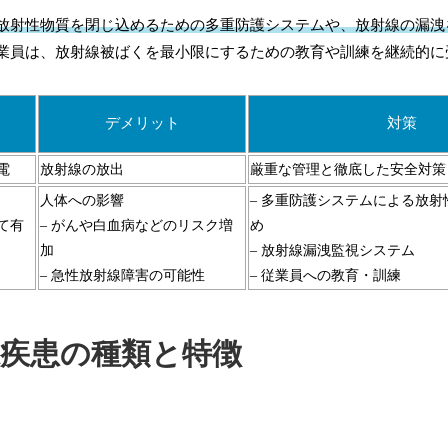
放射性物質を閉じ込めるための多重防護システムや、放射線の漏洩
業員は、放射線被ばくを最小限にするための教育や訓練を継続的に
デメリット
対策
電
放射線の放出
厳重な管理と徹底した安全対策
人体への影響
– 多重防護システムによる放
て有
– がんや白血病などのリスク増
め
加
– 放射線漏洩監視システム
– 急性放射線障害の可能性
– 従業員への教育・訓練
腺疾患の種類と特徴