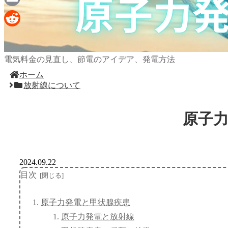
Email
Reddit
電気料金の見直し、節電のアイデア、発電方法
ホーム
放射線について
原子
2024.09.22
目次
原子力発電と甲状腺疾患
原子力発電と放射線