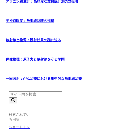
アラニン線量計：高精度な放射線計測の立役者
年摂取限度：放射線防護の指標
放射線と物質：照射効果の謎に迫る
保健物理：原子力と放射線を守る学問
一回照射：がん治療における集中的な放射線治療
検索されてい
る用語
ショートトン