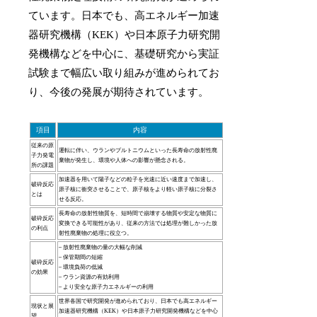
ています。日本でも、高エネルギー加速
器研究機構（KEK）や日本原子力研究開
発機構などを中心に、基礎研究から実証
試験まで幅広い取り組みが進められてお
り、今後の発展が期待されています。
項目
内容
従来の原
運転に伴い、ウランやプルトニウムといった長寿命の放射性廃
子力発電
棄物が発生し、環境や人体への影響が懸念される。
所の課題
加速器を用いて陽子などの粒子を光速に近い速度まで加速し、
破砕反応
原子核に衝突させることで、原子核をより軽い原子核に分裂さ
とは
せる反応。
長寿命の放射性物質を、短時間で崩壊する物質や安定な物質に
破砕反応
変換できる可能性があり、従来の方法では処理が難しかった放
の利点
射性廃棄物の処理に役立つ。
– 放射性廃棄物の量の大幅な削減
– 保管期間の短縮
破砕反応
– 環境負荷の低減
の効果
– ウラン資源の有効利用
– より安全な原子力エネルギーの利用
世界各国で研究開発が進められており、日本でも高エネルギー
現状と展
加速器研究機構（KEK）や日本原子力研究開発機構などを中心
望