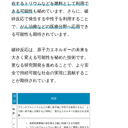
在するトリウムなどを燃料として利用で
きる可能性
も秘めています。さらに、破
砕反応で発生する中性子を利用すること
で、
がん治療などの医療分野へ応用
でき
る可能性も期待されています。
破砕反応は、原子力エネルギーの未来を
大きく変える可能性を秘めた技術です。
更なる研究開発を進めることで、より安
全で持続可能な社会の実現に貢献するこ
とが期待されています。
項
内容
目
ウランやプルトニウムなどの重い原子核に中性子を衝突させると、よ
概
り軽い原子核に分裂すると同時に、莫大なエネルギーが放出される現
要
象。
放射性廃棄物の発生量を大幅に削減できる可能性
メ
ウランやプルトニウムに頼らず、地球上に豊富に存在する