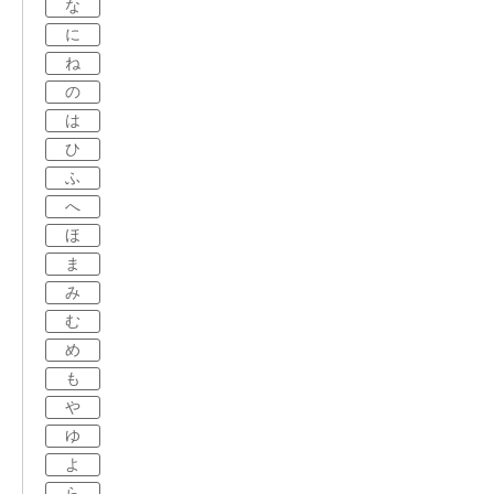
な
に
ね
の
は
ひ
ふ
へ
ほ
ま
み
む
め
も
や
ゆ
よ
ら