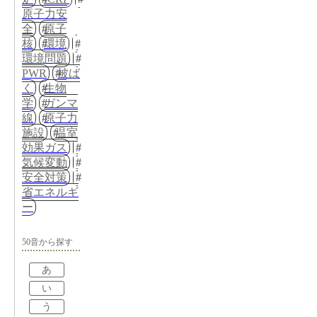
原子力安
全
原子
核
環境
環境問題
PWR
被ば
く
生物
学
ガンマ
線
原子力
施設
温室
効果ガス
気候変動
安全対策
省エネルギ
ー
50音から探す
あ
い
う