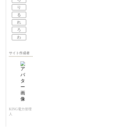
り
る
れ
ろ
わ
サイト作成者
KING電力管理
人