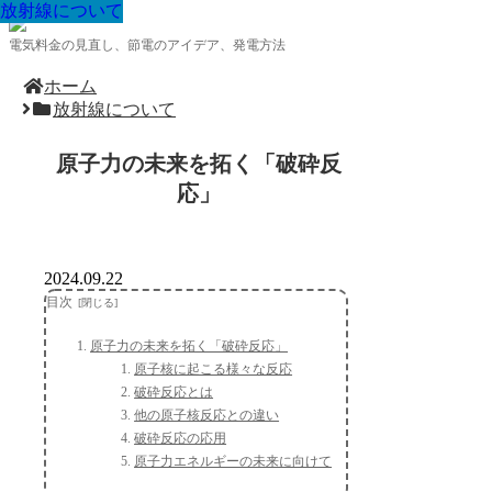
放射線について
放射線について
放射線について
放射線について
放射線について
放射線について
放射線について
放射線について
放射線について
電気料金の見直し、節電のアイデア、発電方法
ホーム
放射線について
原子力の未来を拓く「破砕反
応」
2024.09.22
目次
原子力の未来を拓く「破砕反応」
原子核に起こる様々な反応
破砕反応とは
他の原子核反応との違い
破砕反応の応用
原子力エネルギーの未来に向けて