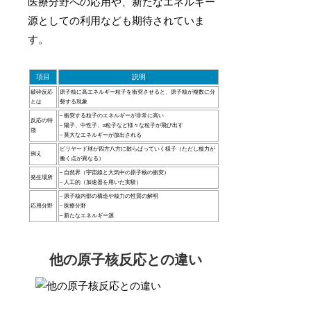
医療分野への応用や、新たなエネルギー
源としての利用なども期待されていま
す。
項目
説明
破砕反応
原子核に高エネルギー粒子を衝突させると、原子核が複数に分
とは
裂する現象
– 衝突する粒子のエネルギーが非常に高い
反応の特
– 陽子、中性子、α粒子など様々な粒子が飛び出す
徴
– 莫大なエネルギーが放出される
ビリヤード球が四方八方に散らばっていく様子（ただし核力が
例え
働く点が異なる）
– 自然界（宇宙線と大気中の原子核の衝突）
発生場所
– 人工的（加速器を用いた実験）
– 原子核内部の構造や核力の性質の解明
応用分野
– 医療分野
– 新たなエネルギー源
他の原子核反応との違い