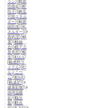
ラン
放射
性物質
中
性子
再生
可能エネル
ギー
放射
線防護
エ
ネルギー
再処理
発
電
核融
合
原子力
発電所
安
全
IAEA
核燃料サ
イクル
プ
ルトニウ
ム
BWR
高速炉
健康影響
地球温暖
化
核分
裂
軽水
炉
ICRP