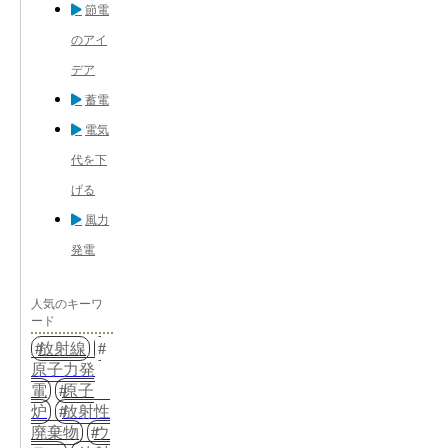
節電
のアイ
デア
蓄電
電気
代を下
げる
風力
発電
人気のキーワ
ード
放射線
原子力発
電
原子
炉
放射性
廃棄物
ウ