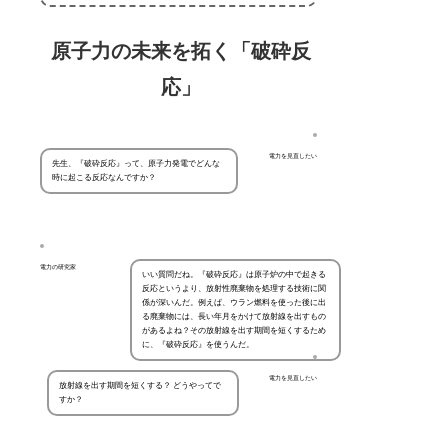
原子力の未来を拓く「破砕反
応」
電力を見直したい
先生、『破砕反応』って、原子力発電でどんな
時に起こる反応なんですか？
電力の研究家
いい質問だね。『破砕反応』は原子炉の中で起きる
反応というより、放射性廃棄物を処理する技術に関
係が深いんだ。例えば、ウラン燃料を使った後に出
る廃棄物には、長い年月をかけて放射線を出すもの
があるよね？その放射線を出す期間を短くするため
に、『破砕反応』を使うんだ。
電力を見直したい
放射線を出す期間を短くする？ どうやってで
すか？