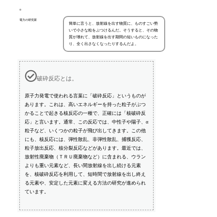
電力の研究家
簡単に言うと、放射線を出す物質に、ものすごい勢
いで小さな粒をぶつけるんだ。そうすると、その物
質が壊れて、放射線を出す期間の短いものになった
り、全く出さなくなったりするんだよ。
破砕反応とは。
原子力発電で使われる言葉に「破砕反応」というものが
あります。これは、高いエネルギーを持った粒子がぶつ
かることで起きる核反応の一種で、正確には「核破砕反
応」と言います。通常、この反応では、中性子や陽子、α
粒子など、いくつかの粒子が飛び出してきます。この他
にも、核反応には、弾性散乱、非弾性散乱、捕獲反応、
粒子放出反応、核分裂反応などがあります。最近では、
放射性廃棄物（ＴＲＵ廃棄物など）に含まれる、ウラン
よりも重い元素など、長い間放射線を出し続ける元素
を、核破砕反応を利用して、短時間で放射線を出し終え
る元素や、安定した元素に変える方法の研究が進められ
ています。