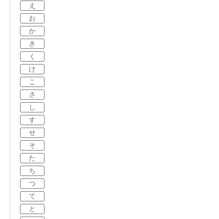
え
お
か
き
く
け
こ
さ
し
す
せ
そ
た
ち
つ
て
と