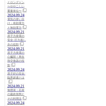
とロングトン
〜ややこしい
重量単位〜
2024.09.24
電気の使い分
け：有効電力
と無効電力
2024.09.21
原子力発電の
安全: 圧力逃し
弁の役割
2024.09.21
原子力発電の
心臓部！再生
熱交換器の役
割
2024.09.24
原子炉の安全:
臨界超過とは
2024.09.21
無煙炭：石炭
の最終形態と
その利用法
2024.09.24