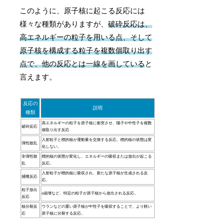
このように、原子核に起こる反応には
様々な種類がありますが、
破砕反応は、
高エネルギーの粒子を用いる点、そして
原子核を構成する粒子を複数個取り出す
点で、他の反応とは一線を画している
と
言えます。
反応の
説明
種類
高エネルギーの粒子を原子核に衝突させ、陽子や中性子を複数
破砕反応
個取り出す反応
入射粒子と標的核が運動量を交換する反応。標的核の状態は変
弾性散乱
化しない。
非弾性散
標的核の状態が変化し、エネルギーの吸収または放出が起こる
乱
反応。
入射粒子が標的核に吸収され、新たな原子核が生成される反
捕獲反応
応。
粒子放出
α崩壊など、特定の粒子が原子核から放出される反応。
反応
核分裂反
ウランなどの重い原子核が中性子を吸収することで、より軽い
応
原子核に分裂する反応。