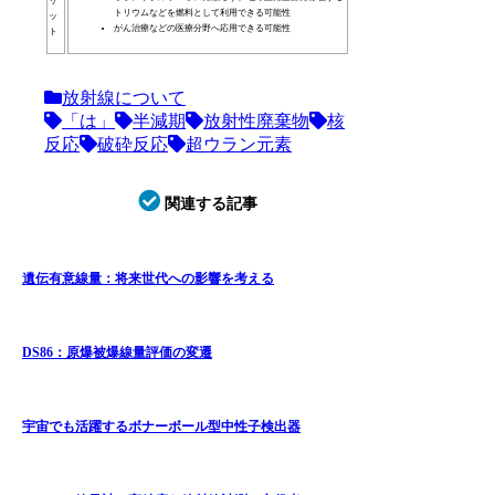
リ
トリウムなどを燃料として利用できる可能性
ッ
がん治療などの医療分野へ応用できる可能性
ト
放射線について
「は」
半減期
放射性廃棄物
核
反応
破砕反応
超ウラン元素
関連する記事
遺伝有意線量：将来世代への影響を考える
DS86：原爆被爆線量評価の変遷
宇宙でも活躍するボナーボール型中性子検出器