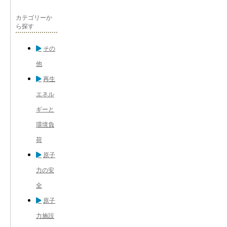
カテゴリーか
ら探す
その
他
再生
エネル
ギーと
環境負
荷
原子
力の安
全
原子
力施設