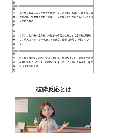
造
原
子
原子核に高エネルギー粒子が衝突することで起こる反応。原子核を構
核
成する陽子や中性子の数が変化し、元の原子とは異なる新しい原子核
反
が生成される。
応
核
分
ウランなどの重い原子核に中性子を衝突させることで原子核が分裂
裂
し、膨大なエネルギーを放出する反応。原子力発電で利用されてい
反
る。
応
核
融
軽い原子核同士が融合してより重い原子核になる反応。太陽などの恒
合
星内部で起こっており、核分裂反応をはるかに上回るエネルギーを生
反
み出す可能性を持つ。
応
破砕反応とは