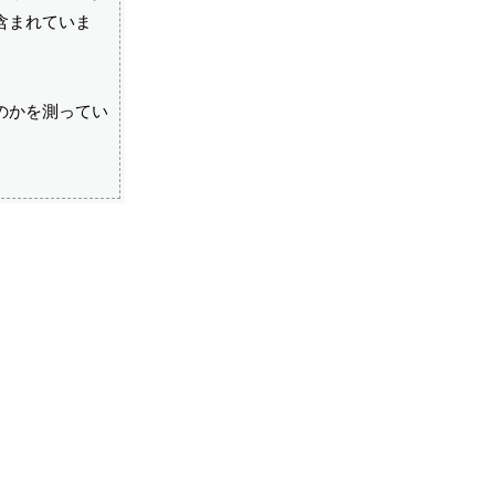
含まれていま
のかを測ってい
。