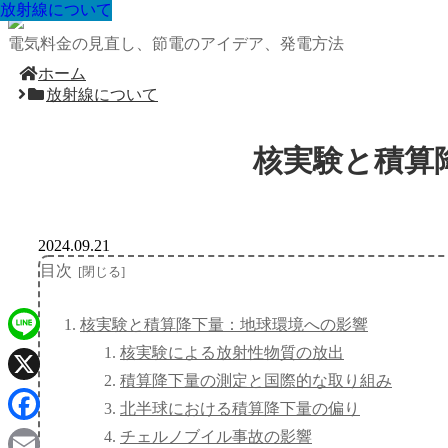
放射線について
放射線について
放射線について
放射線について
放射線について
放射線について
放射線について
放射線について
放射線について
電気料金の見直し、節電のアイデア、発電方法
ホーム
放射線について
核実験と積算
2024.09.21
目次
核実験と積算降下量：地球環境への影響
核実験による放射性物質の放出
Line
積算降下量の測定と国際的な取り組み
X
北半球における積算降下量の偏り
Facebook
チェルノブイル事故の影響