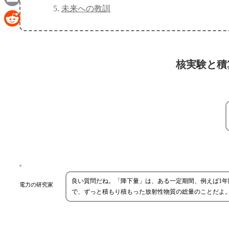
未来への教訓
Email
Reddit
核実験と積
良い質問だね。「降下量」は、ある一定期間、例えば1
電力の研究家
で、ずっと積もり積もった放射性物質の総量のことだよ