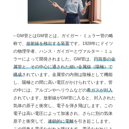
– GM管とはGM管とは、ガイガー・ミュラー管の略
称で、
放射線を検出する装置
です。1928年にドイツ
の物理学者、ハンス・ガイガーとヴァルター・ミュ
ラーによって開発されました。GM管は、
円筒形の金
属管と、その中心に通された細い金属線（陽極）で
構成
されています。金属管の内側は陰極として機能
し、陽極との間に高い電圧がかけられています。管
の中には、アルゴンやヘリウムなどの
希ガスが封入
されています。放射線がGM管に入ると、封入された
気体の原子と衝突し、電子を弾き飛ばします。この
電子は高い電圧によって加速され、さらに別の気体
原子と衝突して、
連鎖的に電離
を引き起こします。
この現象を
電子なだれ
と呼びます。電子なだれによ