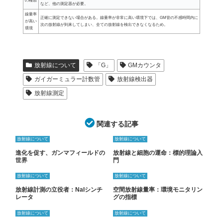
の種類
など、他の測定器が必要。
線量率
正確に測定できない場合がある。線量率が非常に高い環境下では、GM管の不感時間内に
が高い
次の放射線が到来してしまい、全ての放射線を検出できなくなるため。
環境
放射線について
「G」
GMカウンタ
ガイガーミュラー計数管
放射線検出器
放射線測定
関連する記事
放射線について
放射線について
進化を促す、ガンマフィールドの
放射線と細胞の運命：標的理論入
世界
門
放射線について
放射線について
放射線計測の立役者：NaIシンチ
空間放射線量率：環境モニタリン
レータ
グの指標
放射線について
放射線について