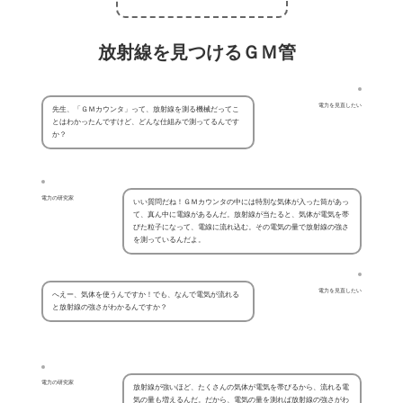
放射線を見つけるＧＭ管
電力を見直したい
先生、「ＧＭカウンタ」って、放射線を測る機械だってこ
とはわかったんですけど、どんな仕組みで測ってるんです
か？
電力の研究家
いい質問だね！ＧＭカウンタの中には特別な気体が入った筒があっ
て、真ん中に電線があるんだ。放射線が当たると、気体が電気を帯
びた粒子になって、電線に流れ込む。その電気の量で放射線の強さ
を測っているんだよ。
電力を見直したい
へえー、気体を使うんですか！でも、なんで電気が流れる
と放射線の強さがわかるんですか？
電力の研究家
放射線が強いほど、たくさんの気体が電気を帯びるから、流れる電
気の量も増えるんだ。だから、電気の量を測れば放射線の強さがわ