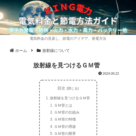
電気料金の見直し、節電のアイデア、発電方法
ホーム
放射線について
放射線を見つけるＧＭ管
2024.09.22
目次
放射線を見つけるＧＭ管
ＧＭ管とは
ＧＭ管の仕組み
ＧＭ管の特徴
ＧＭ管の用途
ＧＭ管の限界