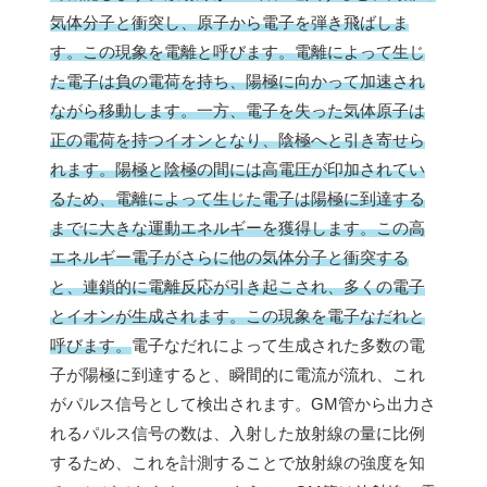
気体分子と衝突し、原子から電子を弾き飛ばしま
す。この現象を電離と呼びます。電離によって生じ
た電子は負の電荷を持ち、陽極に向かって加速され
ながら移動します。一方、電子を失った気体原子は
正の電荷を持つイオンとなり、陰極へと引き寄せら
れます。
陽極と陰極の間には高電圧が印加されてい
るため、電離によって生じた電子は陽極に到達する
までに大きな運動エネルギーを獲得します。この高
エネルギー電子がさらに他の気体分子と衝突する
と、連鎖的に電離反応が引き起こされ、多くの電子
とイオンが生成されます。この現象を電子なだれと
呼びます。
電子なだれによって生成された多数の電
子が陽極に到達すると、瞬間的に電流が流れ、これ
がパルス信号として検出されます。GM管から出力さ
れるパルス信号の数は、入射した放射線の量に比例
するため、これを計測することで放射線の強度を知