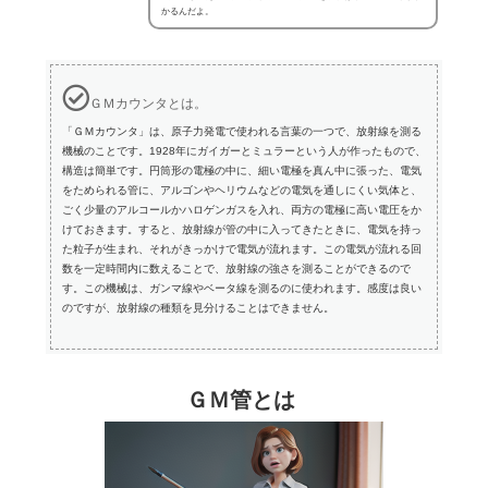
かるんだよ。
ＧＭカウンタとは。
「ＧＭカウンタ」は、原子力発電で使われる言葉の一つで、放射線を測る
機械のことです。1928年にガイガーとミュラーという人が作ったもので、
構造は簡単です。円筒形の電極の中に、細い電極を真ん中に張った、電気
をためられる管に、アルゴンやヘリウムなどの電気を通しにくい気体と、
ごく少量のアルコールかハロゲンガスを入れ、両方の電極に高い電圧をか
けておきます。すると、放射線が管の中に入ってきたときに、電気を持っ
た粒子が生まれ、それがきっかけで電気が流れます。この電気が流れる回
数を一定時間内に数えることで、放射線の強さを測ることができるので
す。この機械は、ガンマ線やベータ線を測るのに使われます。感度は良い
のですが、放射線の種類を見分けることはできません。
ＧＭ管とは