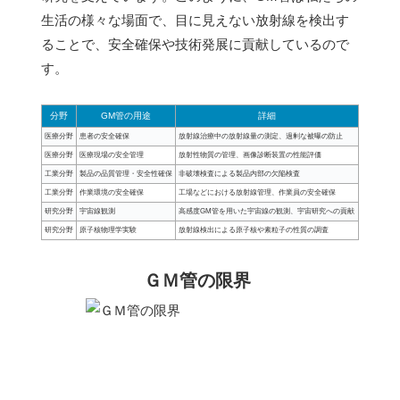
生活の様々な場面で、目に見えない放射線を検出す
ることで、安全確保や技術発展に貢献しているので
す。
分野
GM管の用途
詳細
医療分野
患者の安全確保
放射線治療中の放射線量の測定、過剰な被曝の防止
医療分野
医療現場の安全管理
放射性物質の管理、画像診断装置の性能評価
工業分野
製品の品質管理・安全性確保
非破壊検査による製品内部の欠陥検査
工業分野
作業環境の安全確保
工場などにおける放射線管理、作業員の安全確保
研究分野
宇宙線観測
高感度GM管を用いた宇宙線の観測、宇宙研究への貢献
研究分野
原子核物理学実験
放射線検出による原子核や素粒子の性質の調査
ＧＭ管の限界