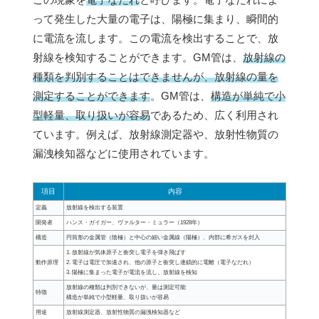
って発生した大量の電子は、陽極に集まり、瞬間的
に電流を流します。この電流を検出することで、放
射線を検知することができます。GM管は、
放射線の
種類を判別することはできませんが、放射線の量を
測定することができます
。GM管は、
構造が単純で小
型軽量、取り扱いが容易
であるため、広く利用され
ています。例えば、放射線測定器や、放射性物質の
漏洩検知器などに使用されています。
項目
内容
定義
放射線を検出する装置
開発者
ハンス・ガイガー、ヴァルター・ミュラー（1928年）
構造
円筒形の金属管（陰極）と中心の細い金属線（陽極）、内部に希ガスを封入
1. 放射線が気体原子と衝突し電子を弾き飛ばす
動作原理
2. 電子は電圧で加速され、他の原子と衝突し連鎖的に電離（電子なだれ）
3. 陽極に集まった電子が電流を流し、放射線を検知
放射線の種類は判別できないが、量は測定可能
特徴
構造が単純で小型軽量、取り扱いが容易
用途
放射線測定器、放射性物質の漏洩検知器など