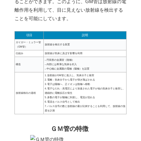
ることができます。このように、GM管は放射線の電
離作用を利用して、目に見えない放射線を検出する
ことを可能にしています。
項目
説明
ガイガー・ミュラー管
放射線を検出する装置
（GM管）
仕組み
放射線が気体に及ぼす影響を利用
– 円筒形の金属管（陰極）
構造
– 内部には希薄な気体を封入
– 中心軸に金属製の電極（陽極）を設置
1. 放射線がGM管に進入し、気体分子と衝突
2. 電離：気体分子から電子が弾き飛ばされる
3. 電子は陽極へ、正イオンは陰極へ移動
4. 電子なだれ：高電圧により加速された電子が他の気体分子と衝突し、
放射線検出の過程
連鎖的に電離反応が発生
5. 多数の電子が陽極に到達し、電流が流れる
6. 電流をパルス信号として検出
7. パルス信号の数と放射線の量が比例することを利用して、放射線の強
度を計測
ＧＭ管の特徴