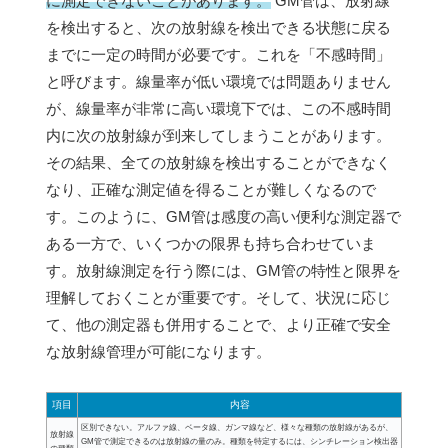
に測定できないことがあります。
GM管は、放射線
を検出すると、次の放射線を検出できる状態に戻る
までに一定の時間が必要です。これを「不感時間」
と呼びます。線量率が低い環境では問題ありません
が、線量率が非常に高い環境下では、この不感時間
内に次の放射線が到来してしまうことがあります。
その結果、全ての放射線を検出することができなく
なり、正確な測定値を得ることが難しくなるので
す。このように、GM管は感度の高い便利な測定器で
ある一方で、いくつかの限界も持ち合わせていま
す。放射線測定を行う際には、GM管の特性と限界を
理解しておくことが重要です。そして、状況に応じ
て、他の測定器も併用することで、より正確で安全
な放射線管理が可能になります。
項目
内容
区別できない。アルファ線、ベータ線、ガンマ線など、様々な種類の放射線があるが、
放射線
GM管で測定できるのは放射線の量のみ。種類を特定するには、シンチレーション検出器