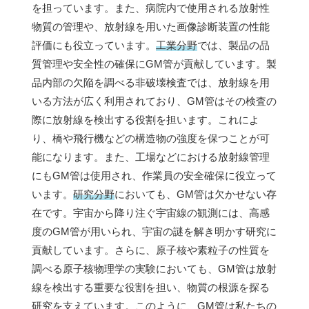
を担っています。また、病院内で使用される放射性
物質の管理や、放射線を用いた画像診断装置の性能
評価にも役立っています。
工業分野
では、製品の品
質管理や安全性の確保にGM管が貢献しています。製
品内部の欠陥を調べる非破壊検査では、放射線を用
いる方法が広く利用されており、GM管はその検査の
際に放射線を検出する役割を担います。これによ
り、橋や飛行機などの構造物の強度を保つことが可
能になります。また、工場などにおける放射線管理
にもGM管は使用され、作業員の安全確保に役立って
います。
研究分野
においても、GM管は欠かせない存
在です。宇宙から降り注ぐ宇宙線の観測には、高感
度のGM管が用いられ、宇宙の謎を解き明かす研究に
貢献しています。さらに、原子核や素粒子の性質を
調べる原子核物理学の実験においても、GM管は放射
線を検出する重要な役割を担い、物質の根源を探る
研究を支えています。このように、GM管は私たちの