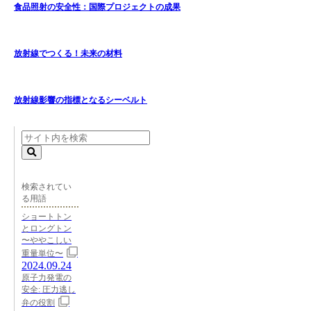
食品照射の安全性：国際プロジェクトの成果
放射線でつくる！未来の材料
放射線影響の指標となるシーベルト
検索されてい
る用語
ショートトン
とロングトン
〜ややこしい
重量単位〜
2024.09.24
原子力発電の
安全: 圧力逃し
弁の役割