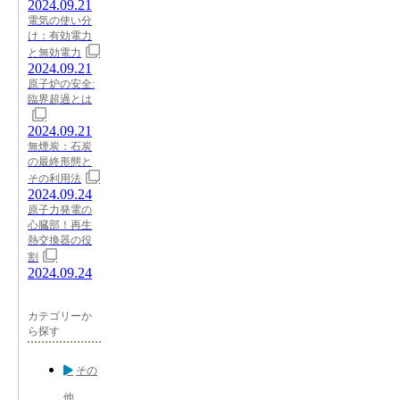
2024.09.21
電気の使い分
け：有効電力
と無効電力
2024.09.21
原子炉の安全:
臨界超過とは
2024.09.21
無煙炭：石炭
の最終形態と
その利用法
2024.09.24
原子力発電の
心臓部！再生
熱交換器の役
割
2024.09.24
カテゴリーか
ら探す
その
他