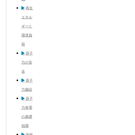
再生
エネル
ギーと
環境負
荷
原子
力の安
全
原子
力施設
原子
力発電
の基礎
知識
地熱