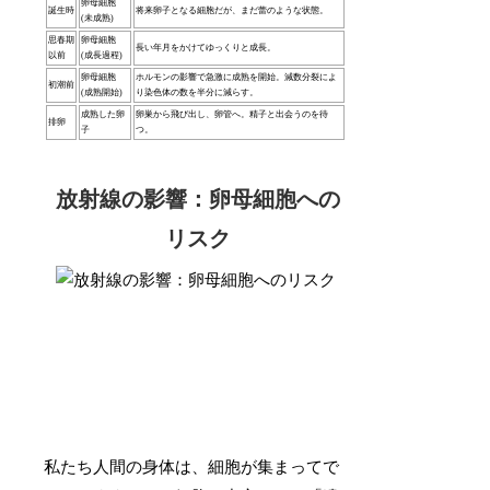
卵母細胞
誕生時
将来卵子となる細胞だが、まだ蕾のような状態。
(未成熟)
思春期
卵母細胞
長い年月をかけてゆっくりと成長。
以前
(成長過程)
卵母細胞
ホルモンの影響で急激に成熟を開始。減数分裂によ
初潮前
(成熟開始)
り染色体の数を半分に減らす。
成熟した卵
卵巣から飛び出し、卵管へ。精子と出会うのを待
排卵
子
つ。
放射線の影響：卵母細胞への
リスク
私たち人間の身体は、細胞が集まってで