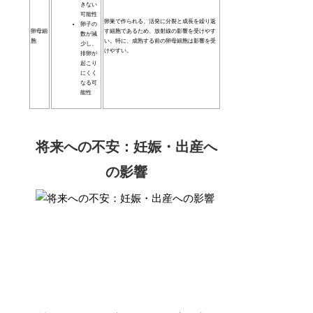
きない
可能性
卵巣で作られる、活発に分裂と成長を繰り返
卵子の
卵母細
す細胞であるため、放射線の影響を受けやす
数が減
胞
い。特に、成熟する前の卵母細胞は影響を受
少し、
けやすい。
排卵が
起こり
にくく
なる可
能性
将来への不安：妊娠・出産へ
の影響