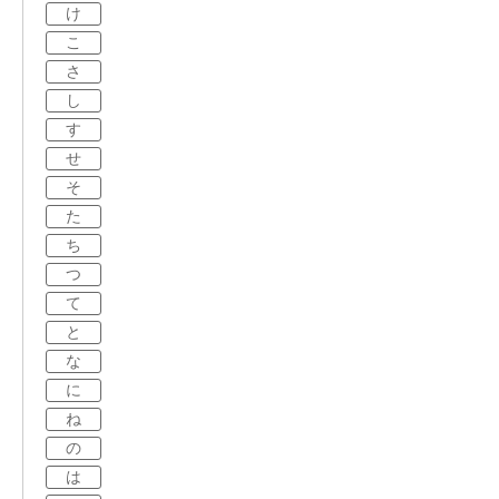
け
こ
さ
し
す
せ
そ
た
ち
つ
て
と
な
に
ね
の
は