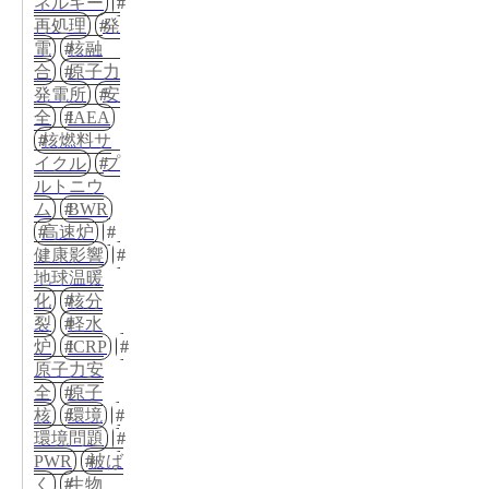
ネルギー
再処理
発
電
核融
合
原子力
発電所
安
全
IAEA
核燃料サ
イクル
プ
ルトニウ
ム
BWR
高速炉
健康影響
地球温暖
化
核分
裂
軽水
炉
ICRP
原子力安
全
原子
核
環境
環境問題
PWR
被ば
く
生物