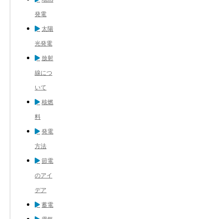
発電
太陽
光発電
放射
線につ
いて
核燃
料
発電
方法
節電
のアイ
デア
蓄電