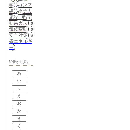
学
ガンマ
線
原子力
施設
温室
効果ガス
気候変動
安全対策
省エネルギ
ー
50音から探す
あ
い
う
え
お
か
き
く