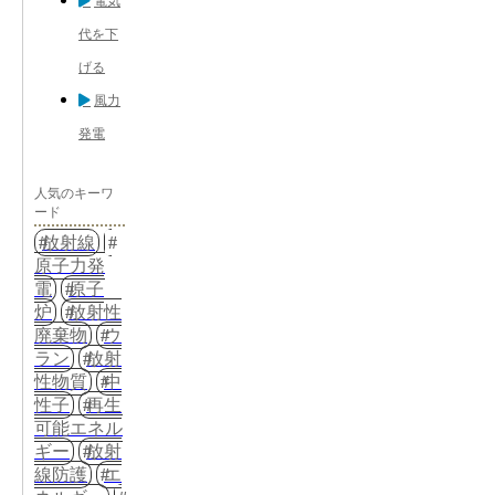
電気
代を下
げる
風力
発電
人気のキーワ
ード
放射線
原子力発
電
原子
炉
放射性
廃棄物
ウ
ラン
放射
性物質
中
性子
再生
可能エネル
ギー
放射
線防護
エ