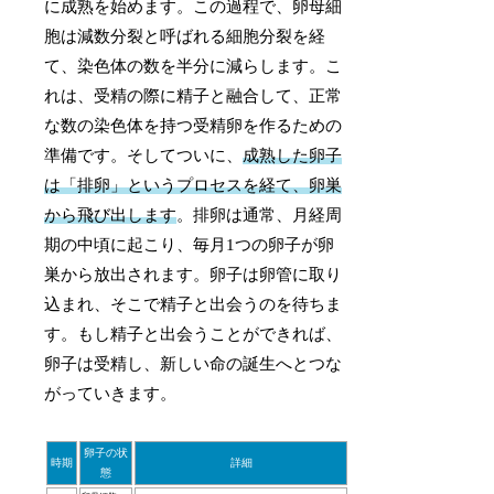
に成熟を始めます。この過程で、卵母細
胞は減数分裂と呼ばれる細胞分裂を経
て、染色体の数を半分に減らします。こ
れは、受精の際に精子と融合して、正常
な数の染色体を持つ受精卵を作るための
準備です。そしてついに、
成熟した卵子
は「排卵」というプロセスを経て、卵巣
から飛び出します
。排卵は通常、月経周
期の中頃に起こり、毎月1つの卵子が卵
巣から放出されます。卵子は卵管に取り
込まれ、そこで精子と出会うのを待ちま
す。もし精子と出会うことができれば、
卵子は受精し、新しい命の誕生へとつな
がっていきます。
卵子の状
時期
詳細
態