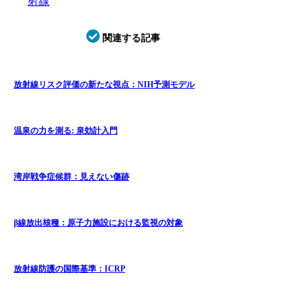
射線
関連する記事
放射線リスク評価の新たな視点：NIH予測モデル
温泉の力を測る: 泉効計入門
湾岸戦争症候群：見えない傷跡
β線放出核種：原子力施設における監視の対象
放射線防護の国際基準：ICRP