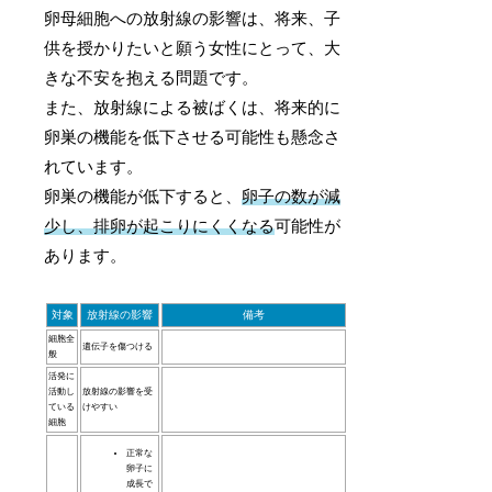
卵母細胞への放射線の影響は、将来、子
供を授かりたいと願う女性にとって、大
きな不安を抱える問題です。
また、放射線による被ばくは、将来的に
卵巣の機能を低下させる可能性も懸念さ
れています。
卵巣の機能が低下すると、
卵子の数が減
少し、排卵が起こりにくくなる
可能性が
あります。
対象
放射線の影響
備考
細胞全
遺伝子を傷つける
般
活発に
活動し
放射線の影響を受
ている
けやすい
細胞
正常な
卵子に
成長で