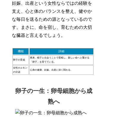
妊娠、出産という女性ならではの経験を
支え、心と体のバランスを整え、健やか
な毎日を送るための源となっているので
す。まさに、命を宿し、育むための大切
な臓器と言えるでしょう。
機能
詳細
将来、精子と出会うことで受精し、新しい命へと繋がる
卵子の育成
「卵子」を育てている。
女性ホルモン
心身の健康、妊娠、出産に深く関わる。
の分泌
卵子の一生：卵母細胞から成
熟へ