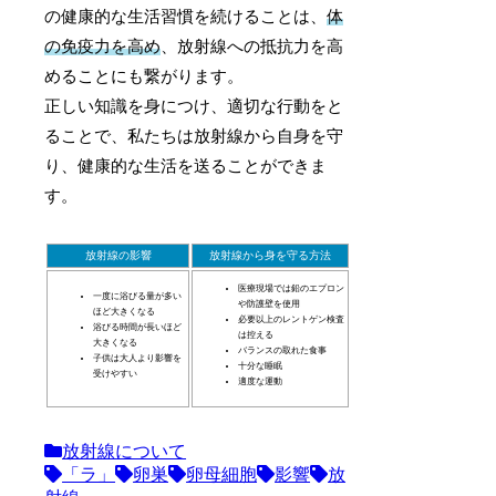
の健康的な生活習慣を続けることは、
体
の免疫力を高め
、放射線への抵抗力を高
めることにも繋がります。
正しい知識を身につけ、適切な行動をと
ることで、私たちは放射線から自身を守
り、健康的な生活を送ることができま
す。
放射線の影響
放射線から身を守る方法
医療現場では鉛のエプロン
一度に浴びる量が多い
や防護壁を使用
ほど大きくなる
必要以上のレントゲン検査
浴びる時間が長いほど
は控える
大きくなる
バランスの取れた食事
子供は大人より影響を
十分な睡眠
受けやすい
適度な運動
放射線について
「ラ」
卵巣
卵母細胞
影響
放