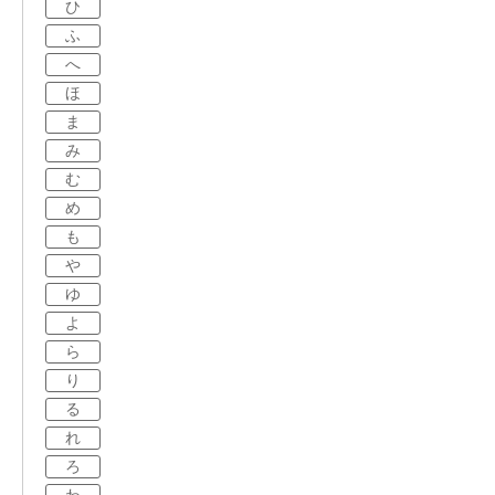
ひ
ふ
へ
ほ
ま
み
む
め
も
や
ゆ
よ
ら
り
る
れ
ろ