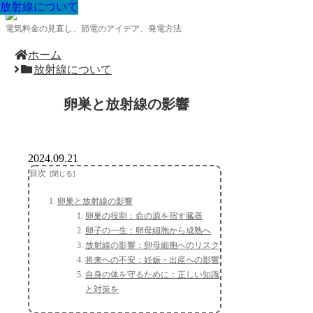
放射線について
放射線について
放射線について
放射線について
放射線について
放射線について
放射線について
放射線について
放射線について
電気料金の見直し、節電のアイデア、発電方法
ホーム
放射線について
卵巣と放射線の影響
2024.09.21
目次
卵巣と放射線の影響
卵巣の役割：命の源を宿す臓器
卵子の一生：卵母細胞から成熟へ
放射線の影響：卵母細胞へのリスク
将来への不安：妊娠・出産への影響
自身の体を守るために：正しい知識
と対策を