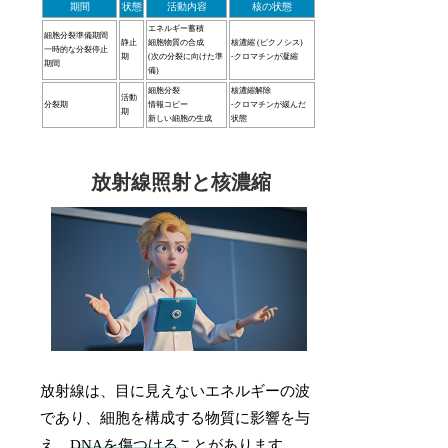
期間
状態
活動内容
核の状態
エネルギー蓄積
細胞分裂準備期間
静止
細胞物質の合成
核濃縮 (ピクノシス)
一時的な分裂停止
期
(次の分裂に向けた準
-クロマチンが凝縮
期間
備)
細胞分裂
核濃縮解除
活動
分裂期
情報コピー
-クロマチンが緩んだ
期
新しい細胞の生成
状態
放射線照射と核濃縮
放射線は、目に見えないエネルギーの波
であり、細胞を構成する物質に影響を与
え、
DNAを傷つける
ことがあります。