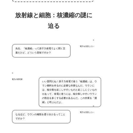
放射線と細胞：核濃縮の謎に
迫る
電力を見直したい
先生、『核濃縮』って原子力発電でよく聞く言
葉だけど、どういう意味ですか？
電力の研究家
いい質問だね！原子力発電で使う『核濃縮』は、ウ
ラン燃料を作るのに必要な作業なんだ。ウランに
は、核分裂を起こしやすいものと起こしにくいもの
があって、発電に使うには、核分裂しやすいウラン
の割合を多くする必要があるんだ。この作業を『濃
縮』と呼ぶんだよ。
電力を見直したい
なるほど。ウランの種類を選り分けるってこと
ですか？