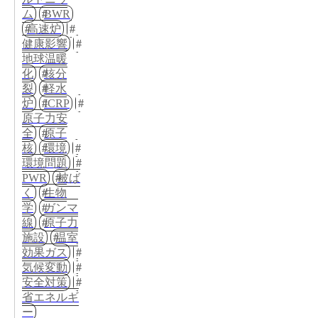
ム
BWR
高速炉
健康影響
地球温暖
化
核分
裂
軽水
炉
ICRP
原子力安
全
原子
核
環境
環境問題
PWR
被ば
く
生物
学
ガンマ
線
原子力
施設
温室
効果ガス
気候変動
安全対策
省エネルギ
ー