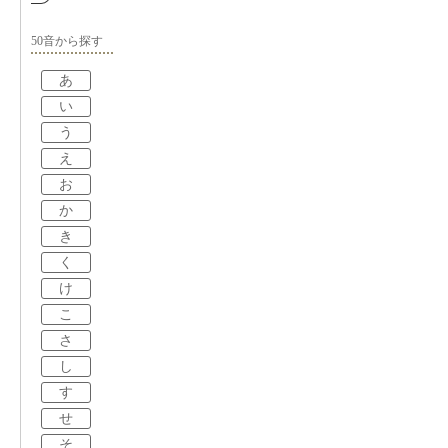
50音から探す
あ
い
う
え
お
か
き
く
け
こ
さ
し
す
せ
そ