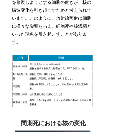
を修復しようとする細胞の働きが、核の
構造変化を引き起こすためと考えられて
います。このように、放射線照射は細胞
に様々な影響を与え、細胞死や核濃縮と
いった現象を引き起こすことがありま
す。
項目
説明
目に見えないエネルギーの波。
放射線の特徴
細胞を構成する物質に影響を与え、DNAを傷つける。
DNA損傷の影
細胞は正常に機能できなくなる。
響
細胞死（間期死、分裂死）を引き起こす。
細胞が分裂期に入ることなく、静止期のまま死に至る現
間期死
象。
間期死の特徴
核が濃縮し小さく縮んで見える。
損傷したDNAを修復しようとする細胞の働きによる核の構
核濃縮の原因
造変化。
間期死における核の変化