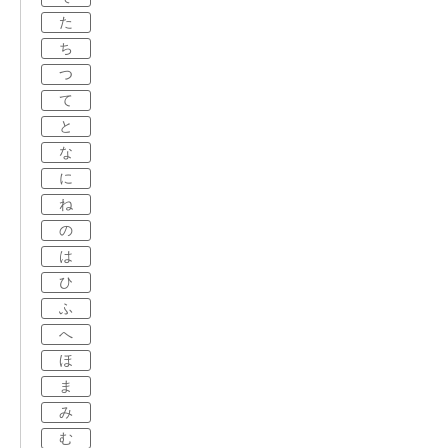
た
ち
つ
て
と
な
に
ね
の
は
ひ
ふ
へ
ほ
ま
み
む