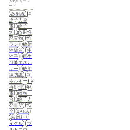
人気のキーワ
ード
放射線
原子力発
電
原子
炉
放射性
廃棄物
ウ
ラン
放射
性物質
中
性子
再生
可能エネル
ギー
放射
線防護
エ
ネルギー
再処理
発
電
核融
合
原子力
発電所
安
全
IAEA
核燃料サ
イクル
プ
ルトニウ