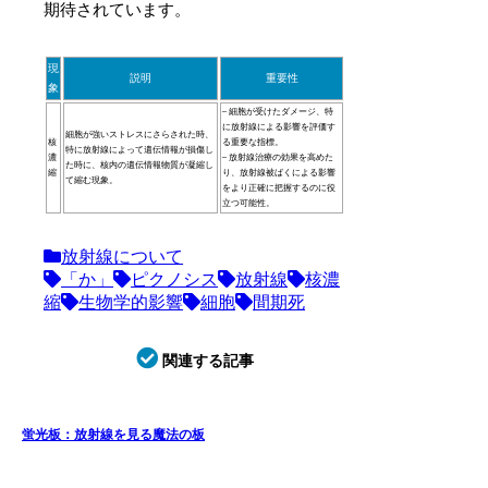
期待されています。
現
説明
重要性
象
– 細胞が受けたダメージ、特
に放射線による影響を評価す
細胞が強いストレスにさらされた時、
核
る重要な指標。
特に放射線によって遺伝情報が損傷し
濃
– 放射線治療の効果を高めた
た時に、核内の遺伝情報物質が凝縮し
縮
り、放射線被ばくによる影響
て縮む現象。
をより正確に把握するのに役
立つ可能性。
放射線について
「か」
ピクノシス
放射線
核濃
縮
生物学的影響
細胞
間期死
関連する記事
蛍光板：放射線を見る魔法の板