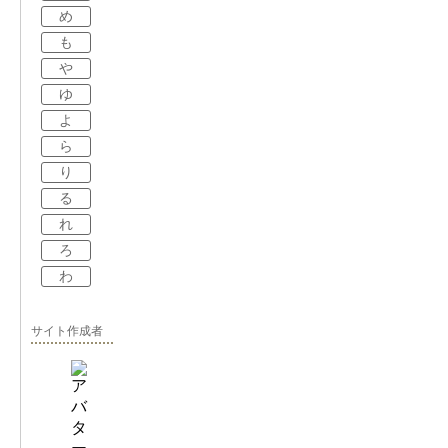
め
も
や
ゆ
よ
ら
り
る
れ
ろ
わ
サイト作成者