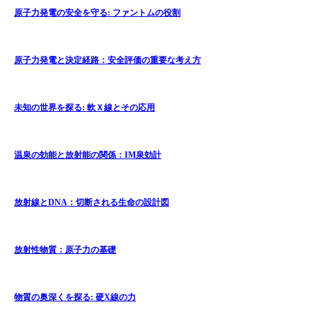
原子力発電の安全を守る: ファントムの役割
原子力発電と決定経路：安全評価の重要な考え方
未知の世界を探る: 軟Ｘ線とその応用
温泉の効能と放射能の関係：IM泉効計
放射線とDNA：切断される生命の設計図
放射性物質：原子力の基礎
物質の奥深くを探る: 硬X線の力