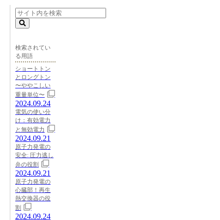
検索されてい
る用語
ショートトン
とロングトン
〜ややこしい
重量単位〜
2024.09.24
電気の使い分
け：有効電力
と無効電力
2024.09.21
原子力発電の
安全: 圧力逃し
弁の役割
2024.09.21
原子力発電の
心臓部！再生
熱交換器の役
割
2024.09.24