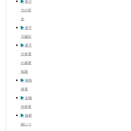
原子
力の安
全
原子
力施設
原子
力発電
の基礎
知識
地熱
発電
太陽
光発電
放射
線につ