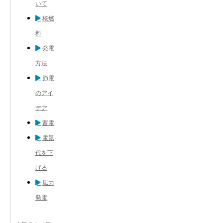
いて
核燃
料
発電
方法
節電
のアイ
デア
蓄電
電気
代を下
げる
風力
発電