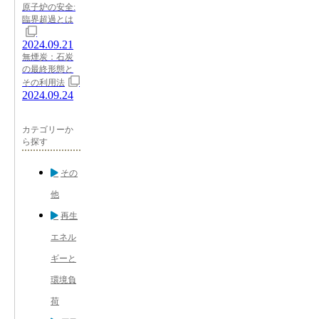
原子炉の安全:
臨界超過とは
2024.09.21
無煙炭：石炭
の最終形態と
その利用法
2024.09.24
カテゴリーか
ら探す
その
他
再生
エネル
ギーと
環境負
荷