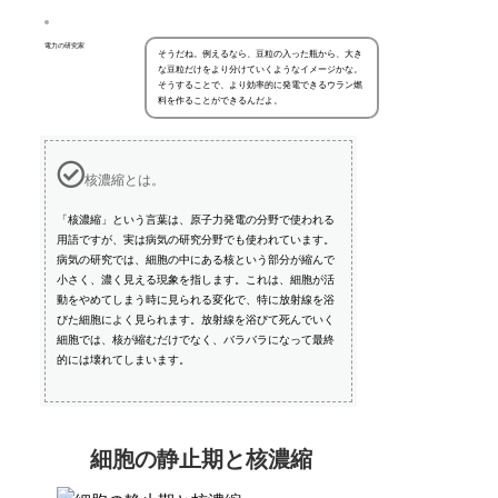
電力の研究家
そうだね。例えるなら、豆粒の入った瓶から、大き
な豆粒だけをより分けていくようなイメージかな。
そうすることで、より効率的に発電できるウラン燃
料を作ることができるんだよ。
核濃縮とは。
「核濃縮」という言葉は、原子力発電の分野で使われる
用語ですが、実は病気の研究分野でも使われています。
病気の研究では、細胞の中にある核という部分が縮んで
小さく、濃く見える現象を指します。これは、細胞が活
動をやめてしまう時に見られる変化で、特に放射線を浴
びた細胞によく見られます。放射線を浴びて死んでいく
細胞では、核が縮むだけでなく、バラバラになって最終
的には壊れてしまいます。
細胞の静止期と核濃縮