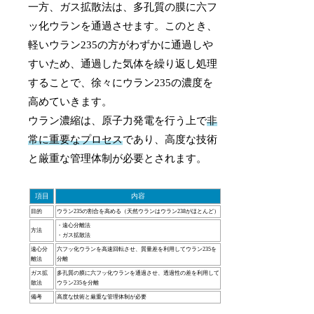
一方、ガス拡散法は、多孔質の膜に六フ
ッ化ウランを通過させます。このとき、
軽いウラン235の方がわずかに通過しや
すいため、通過した気体を繰り返し処理
することで、徐々にウラン235の濃度を
高めていきます。
ウラン濃縮は、原子力発電を行う上で
非
常に重要なプロセス
であり、高度な技術
と厳重な管理体制が必要とされます。
項目
内容
目的
ウラン235の割合を高める（天然ウランはウラン238がほとんど）
・遠心分離法
方法
・ガス拡散法
遠心分
六フッ化ウランを高速回転させ、質量差を利用してウラン235を
離法
分離
ガス拡
多孔質の膜に六フッ化ウランを通過させ、透過性の差を利用して
散法
ウラン235を分離
備考
高度な技術と厳重な管理体制が必要