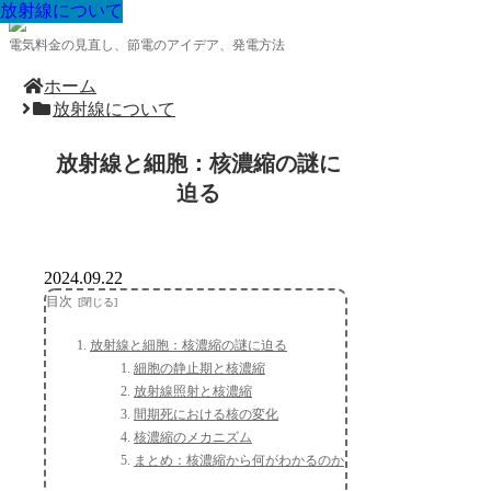
放射線について
放射線について
放射線について
放射線について
放射線について
放射線について
放射線について
放射線について
放射線について
電気料金の見直し、節電のアイデア、発電方法
ホーム
放射線について
放射線と細胞：核濃縮の謎に
迫る
2024.09.22
目次
放射線と細胞：核濃縮の謎に迫る
細胞の静止期と核濃縮
放射線照射と核濃縮
間期死における核の変化
核濃縮のメカニズム
まとめ：核濃縮から何がわかるのか